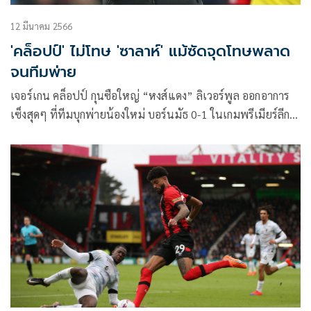
12 มีนาคม 2566
'คล็อปป์' ไม่โทษ 'ซาลาห์' แม้ซัดจุดโทษพลาด
จนทีมพ่าย
เจอร์เกน คล็อปป์ กุนซือใหญ่ “หงส์แดง” ลิเวอร์พูล ออกอาการ
เซ็งสุดๆ ที่ทีมบุกพ่ายน้องใหม่ บอร์นมัธ 0-1 ในเกมพรีเมียร์ลีก
สุดสัปดาห์ที่ผ่านมา ยอมรับว่าเกมดังกล่าวนักเตะเล่นกันผิดพลาด
เยอะมาก พร้อมกลับไปทำการบ้านว่าทำไมถึงพ่ายแพ้