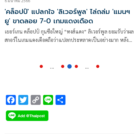
6 มีนาคม 2566
'คล็อปป์' แปลกใจ 'ลิเวอร์พูล' ไล่ถล่ม 'แมนฯ
ยู' ขาดลอย 7-0 เกมแดงเดือด
เยอร์เกน คล็อปป์ กุนซือใหญ่ “หงส์แดง” ลิเวอร์พูล ยอมรับว่าผล
สกอร์ในเกมแดงเดือดถือว่าแปลกประหลาดเป็นอย่างมาก หลัง
ทีมของตนไล่ถล่มคู่ปรับตลอดกาล อย่าง แมนเชสเตอร์ ยูไนเต็ด
ขาดลอย 7-0
...
...
F
T
C
Li
S
ac
wi
o
n
h
e
tt
p
e
ar
b
er
y
e