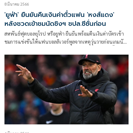
8 มีนาคม 2566
'ยูฟ่า' ยืนยันคืนเงินค่าตั๋วแฟน 'หงส์แดง'
หลังชวดเข้าชมนัดชิงฯ ชปล.ซีซั่นก่อน
สหพันธ์ฟุตบอลยุโรป หรือยูฟ่า ยืนยันพร้อมคืนเงินค่าบัตรเข้า
ชมการแข่งขันให้แฟนบอลลิเวอร์พูลจากเหตุวุ่นวายก่อนเกมนัด
ชิงชนะเลิศยูฟ่า แชมเปียนส์ลีก ฤดูกาล 2021/22 จะเริ่มขึ้น