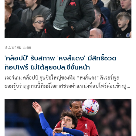
8 เมษายน 2566
'คล็อปป์' รับสภาพ 'หงส์แดง' มีสิทธิ์ชวด
ท็อปโฟร์ ไม่ได้ลุยชปล.ซีซั่นหน้า
เจอร์เกน คล็อปป์ กุนซือใหญ่ของทีม “หงส์แดง” ลิเวอร์พูล
ยอมรับว่าฤดูกาลนี้ทีมมีโอกาสชวดตำแหน่งท็อปโฟร์ค่อนข้างสูง
โดยชี้ว่าหากอยากจะลุ้นไปเล่นยูฟ่า แชมเปียนส์ลีก ในซีซั่นหน้า
จะต้องโฟกัสการแข่งขันแบบนัดต่อนัด