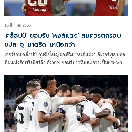
16 มีนาคม 2566
'คล็อปป์'​ ยอมรับ 'หงส์แดง'​ สมควรตกรอบ
ชปล. ชู 'มาดริด'​ เหนือกว่า
เจอร์เกน คล็อปป์​ กุน​ซือใหญ่​ของทีม​ “หง​ส์แดง” ลิเวอร์พูล​ ยอด
ทีม​แห่ง​ศึก​พรีเมียร์​ลีก​ อังกฤษ​ ยอมรับ​ว่า​ทีมสมควรเป็นฝ่ายพ่าย
แพ้หลังไม่สามารถทำอะไรเป็นชิ้นเป็นอันได้ ในเกมยูฟ่า แชม
เปียนส์​ ลีก รอบ 16 ทีมสุดท้าย เลกสอง เมื่อคืนวันที่ 15 มี.ค.ที่
ผ่านมา