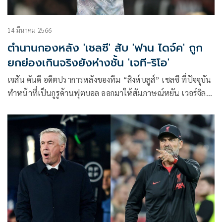
14 มีนาคม 2566
ตำนานกองหลัง 'เชลซี' สับ 'ฟาน ไดจ์ค' ถูก
ยกย่องเกินจริงยังห่างชั้น 'เจที-ริโอ'
เจสัน คันดี อดีตปราการหลังของทีม “สิงห์บลูส์” เชลซี ที่ปัจจุบัน
ทำหน้าที่เป็นกูรูด้านฟุตบอล ออกมาให้สัมภาษณ์หยัน เวอร์จิล
ฟาน ไดจ์ค แนวรับของ “หงส์แดง” ลิเวอร์พูล ว่าถูกประเมินค่า
สูงเกินความเป็นจริง และยังห่างชั้นกับ 2 แนวรับระดับตำนาน
อย่าง จอห์น เทอร์รี และริโอ เฟอร์ดินานด์