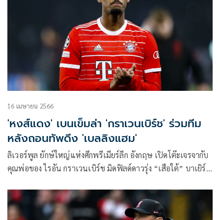
16 เมษายน 2566
'หงส์แดง' เบนเข็มล่า 'กราเวนเบิร์ช' ร่วมทีม
หลังถอนทัพดึง 'เบลลิงแฮม'
ลิเวอร์พูล ยักษ์ใหญ่แห่งศึกพรีเมียร์ลีก อังกฤษ เปิดโต๊ะเจรจากับ
คุณพ่อของ ไรอัน กราเวนเบิร์ช มิดฟิลด์ดาวรุ่ง “เสือใต้” บาเยิร์น
มิวนิก เกี่ยวกับการย้ายมาค้าแข้งในถิ่นแอนฟิลด์ช่วงซัมเมอร์ที่จะ
ถึงนี้ โดยมีค่าตัวแค่ราว 25 ล้านปอนด์ หรือประมาณ 1,000 ล้าน
บาท