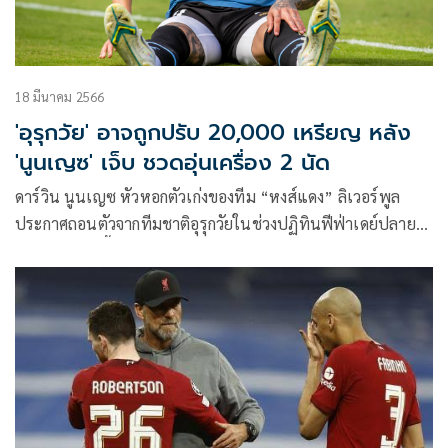
18 มีนาคม 2566
'อุรุกวัย' อาจถูกปรับ 20,000 เหรียญ หลัง
'นูนเญซ' เจ็บ ชวดอุ่นเครื่อง 2 นัด
ดาร์วิน นูนเญซ หัวหอกตัวเก่งของทีม “หงส์แดง” ลิเวอร์พูล
ประกาศถอนตัวจากทีมชาติอุรุกวัยในช่วงปฏิทินฟีฟ่าเดย์ปลาย
เดือนมีนาคมนี้ หลังได้รับบาดเจ็บจากการรับใช้ต้นสังกัดในเกมยู
ฟ่า แชมเปียนส์ลีก ที่บุกพ่าย รีล มาดริด กลางสัปดาห์ที่ผ่านมา