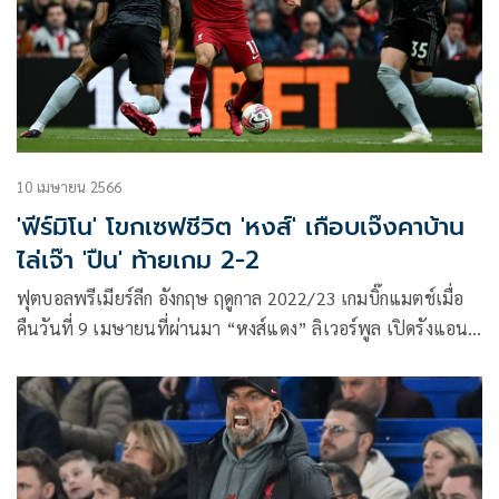
10 เมษายน 2566
'ฟีร์มิโน' โขกเซฟชีวิต 'หงส์' เกือบเจ๊งคาบ้าน
ไล่เจ๊า 'ปืน' ท้ายเกม 2-2
ฟุตบอลพรีเมียร์ลีก อังกฤษ ฤดูกาล 2022/23 เกมบิ๊กแมตช์เมื่อ
คืนวันที่ 9 เมษายนที่ผ่านมา “หงส์แดง” ลิเวอร์พูล เปิดรังแอน
ฟิลด์ ต้อนรับการมาเยือนของ “ปืนใหญ่” อาร์เซน่อล