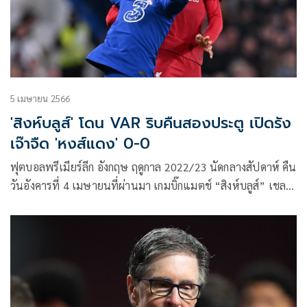
5 เมษายน 2566
'สิงห์บลูส์' โดน VAR ริบคืนสองประตู เปิดรัง
เจ๊าจืด 'หงส์แดง' 0-0
ฟุตบอลพรีเมียร์ลีก อังกฤษ ฤดูกาล 2022/23 นัดกลางสัปดาห์ คืน
วันอังคารที่ 4 เมษายนที่ผ่านมา เกมบิ๊กแมตช์ “สิงห์บลูส์” เชลซี
เปิดรังสแตมฟอร์ด บริดจ์ ต้อนรับการมาเยือนของ “หงส์แดง”
ลิเวอร์พูล