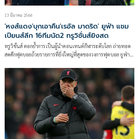
13 มีนาคม 2566
'หงส์แดง'บุกเอาคืน'เรอัล มาดริด' ยูฟ่า แชม
เปียนส์ลีก 16ทีมนัด2 ทรูวิชั่นส์ยิงสด
ทรูวิชั่นส์ ตอกย้ำการเป็นผู้นำคอนเทนต์กีฬาระดับโลก ถ่ายทอด
สดศึกฟุตบอลถ้วยรายการที่ยิ่งใหญ่ที่สุดของวงการฟุตบอล ยูฟ่า
แชมเปียนส์ ลีก 2022/23 รอบ 16 ทีมสุดท้าย นัดที่ 2 แฟนบอล
เตรียมรับชมศึกบิ๊กแมตช์แห่งทวีปยุโรป เรอัล มาดริด พบ
ลิเวอร์พูล เช้าตรู่วันพฤหัสบดีที่ 16 มีนาคมนี้ เวลา 03.00 น.(คืน
วันพุธ)ทางทรูวิชั่นส์ ช่อง beIN Sports 3 (608)