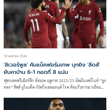
18 เมษายน 2566
'ลิเวอร์พูล' คัมแบ็คฟอร์มเทพ บุกยิง 'ลีดส์'
ยับคาบ้าน 6-1 กอดที่ 8 แน่น
ฟุตบอลพรีเมียร์ลีก อังกฤษ ฤดูกาล 2022/23 นัดมันเดย์ไนท์ “ยูง
ทอง” ลีดส์ ยูไนเต็ด เปิดรังเอลแลนด์ โรด ต้อนรับการมาเยือน
ของ “หงส์แดง” ลิเวอร์พูล