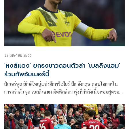
12 เมษายน 2566
'หงส์แดง' ยกธงขาวถอนตัวล่า 'เบลลิงแฮม'
ร่วมทัพซัมเมอร์นี้
ลิเวอร์พูล ยักษ์ใหญ่แห่งศึกพรีเมียร์ ลีก อังกฤษ ถอนโอกาสใน
การคว้าตัว จูด เบลลิงแฮม มิดฟิลด์ดาวรุ่งที่กำลังเนื้อหอมสุดของ
ทีม “เสือเหลือง” โบรุสเซีย ดอร์ทมุนด์ ซึ่งคาดว่าจะมีค่าตัวแตะ
หลัก 100 ล้านปอนด์ หรือประมาณ 4,300 ล้านบาท