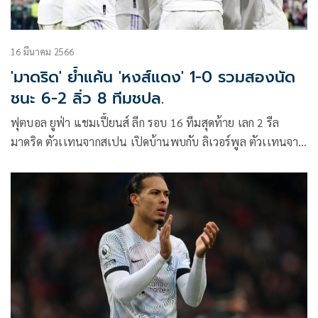
16 มีนาคม 2566
'มาดริด'​ ย้ำแค้น 'หงส์แดง'​ 1-0 รวมสองนัด
ชนะ 6-2 ลิ่ว 8 ทีมชปล.
ฟุตบอล ยูฟ่า แชมเปี้ยนส์ ลีก รอบ 16 ทีมสุดท้าย เลก 2 รีล
มาดริด ตัวเเทนจากสเปน เปิดบ้านพบกับ ลิเวอร์พูล ตัวเเทนจาก
อังกฤษ