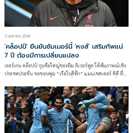
2 เมษายน 2566
'คล็อปป์' ยืนยันซัมเมอร์นี้ 'หงส์' เสริมทัพแน่
7 ปี ต้องมีการเปลี่ยนแปลง
เจอร์เกน คล็อปป์ กุนซือใหญ่ของทีม ลิเวอร์พูล ให้สัมภาษณ์เชิง
ประชดประชัน ขอขอบคุณ “เรือใบสีฟ้า” แมนเชสเตอร์ ซิตี ที่ยิง
ประตูใส่ทีมตนแค่ 4 ลูก และไม่ตะบี้ตะบันซัดเพิ่มมากกว่านี้ หลัง
“หงส์แดง” บุกพ่ายทีมแชมป์เก่าขาดลอย 1-4