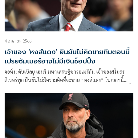
4 เมษายน 2566
เจ้าของ 'หงส์แดง' ยืนยันไม่คิดขายทีมตอนนี้
เปรยซัมเมอร์อาจไม่มีเงินช็อปปิ้ง
จอห์น ดับเบิลยู เฮนรี มหาเศรษฐีชาวอเมริกัน เจ้าของสโมสร
ลิเวอร์พูล ยืนยันไม่มีความคิดที่จะขาย “หงส์แดง” ในเวลานี้
เเถมยังเปรยว่าอาจไม่มีงบเสริมทัพจำนวนมากในช่วงซัมเมอร์นี้
อีกด้วย แม้ทีมต้องการผู้เล่นหน้าใหม่เข้ามาเติมเต็มโดยเฉพาะ
ในแผงมิดฟิลด์ก็ตาม