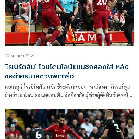
10 เมษายน 2566
'โรเบิร์ตสัน'​ โวยโดนไลน์แมนชักศอกใส่ หลัง
ขอคำอธิบายช่วงพักครึ่ง
แอนดรูว์ โรเบิร์ตสัน เเบ็คซ้ายตัวเก่งของ “หงส์แดง” ลิเวอร์พูล
อ้างว่าเขาโดน คอนสแตนติน ฮัตซิดากิส ผู้ช่วยผู้ตัดสินชักศอกใส่
ในเกมพรีเมียร์ลีก อังกฤษ ที่ทีมเปิดบ้านเสมออาร์เซน่อล 2-2