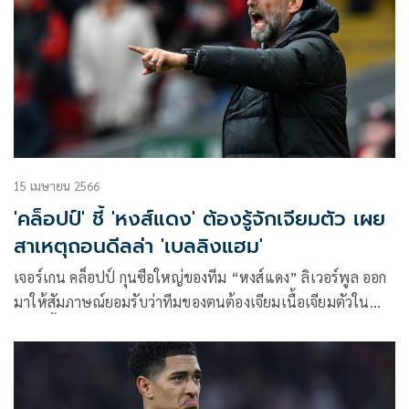
15 เมษายน 2566
'คล็อปป์' ชี้ 'หงส์แดง' ต้องรู้จักเจียมตัว เผย
สาเหตุถอนดีลล่า 'เบลลิงแฮม'
เจอร์เกน คล็อปป์ กุนซือใหญ่ของทีม “หงส์แดง” ลิเวอร์พูล ออก
มาให้สัมภาษณ์ยอมรับว่าทีมของตนต้องเจียมเนื้อเจียมตัวใน
ตลาดซื้อขาย เพราะปัจจัยบางอย่างไม่สามารถทำให้ทีมเดินหน้า
แย่งตัวนักเตะกับทีมอื่นๆได้