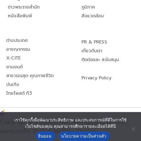
ข่าวพระราชสำนัก
ภูมิภาค
หนังสือพิมพ์
สิ่งแวดล้อม
ต่างประเทศ
PR & PRESS
อาชญากรรม
เกี่ยวกับเรา
X-CITE
ติดต่อและ สนับสนุน
ยานยนต์
สาธารณสุข-คุณภาพชีวิต
Privacy Policy
บันเทิง
ไทยโพสต์ ทีวี
Copyright© thaipost.net, All rights reserved.,
เราใช้คุกกี้เพื่อพัฒนาประสิทธิภาพ และประสบการณ์ที่ดีในการใช้
เว็บไซต์ของคุณ คุณสามารถศึกษารายละเอียดได้ที่นี่
ออกแบบเว็บ จัดทำเว็บไซต์โดย iDesign
ยินยอม
นโยบายความเป็นส่วนตัว