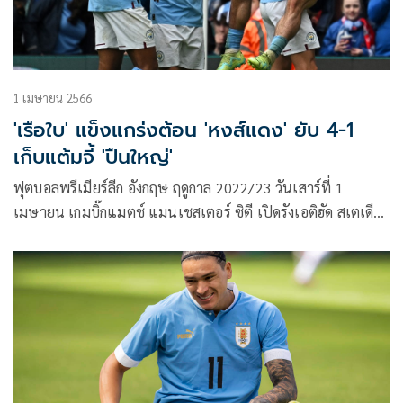
1 เมษายน 2566
'เรือใบ' แข็งแกร่งต้อน 'หงส์แดง' ยับ 4-1
เก็บแต้มจี้ 'ปืนใหญ่'
ฟุตบอลพรีเมียร์ลีก อังกฤษ ฤดูกาล 2022/23 วันเสาร์ที่ 1
เมษายน เกมบิ๊กแมตช์ แมนเชสเตอร์ ซิตี เปิดรังเอติฮัด สเตเดีย
ม พบกับ ลิเวอร์พูล