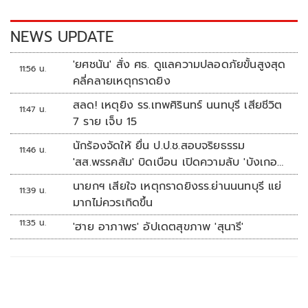
o
n
k
k
NEWS UPDATE
'ยศชนัน' สั่ง ศธ. ดูแลความปลอดภัยขั้นสูงสุด
11:56 น.
คลี่คลายเหตุกราดยิง
สลด! เหตุยิง รร.เทพศิรินทร์ นนทบุรี เสียชีวิต
11:47 น.
7 ราย เจ็บ 15
นักร้องจัดให้ ยื่น ป.ป.ช.สอบจริยธรรม
11:46 น.
'สส.พรรคส้ม' บิดเบือน เปิดความลับ 'บังเกอร์
ทหาร'
นายกฯ เสียใจ เหตุกราดยิงรร.ย่านนนทบุรี แย่
11:39 น.
มากไม่ควรเกิดขึ้น
11:35 น.
'ฮาย อาภาพร' อัปเดตสุขภาพ 'สุนารี'