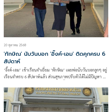
20 ตุลาคม 2568
'ทักษิณ' นับวันบอก 'อิ๊งค์-เอม' ติดคุกครบ 6
สัปดาห์
‘อิ๊งค์-เอม’ เข้าเรือนจำเยี่ยม ‘ทักษิณ’ เผยพ่อนับวันบอกลูกๆ อยู่
เรือนจำครบ 6 สัปดาห์แล้ว ส่วนสุขภาพปรับตัวได้ไม่มีปัญหา มี
เครียด-นอนไม่หลับบ้าง ขณะที่ ‘คนเสื้อแดง’ มอบมะม่วงหาว
มะนาวโห่