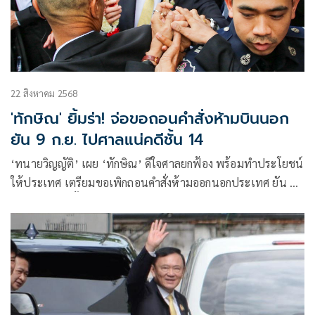
22 สิงหาคม 2568
'ทักษิณ' ยิ้มร่า! จ่อขอถอนคำสั่งห้ามบินนอก
ยัน 9 ก.ย. ไปศาลแน่คดีชั้น 14
‘ทนายวิญญัติ’ เผย ‘ทักษิณ’ ดีใจศาลยกฟ้อง พร้อมทำประโยชน์
ให้ประเทศ เตรียมขอเพิกถอนคำสั่งห้ามออกนอกประเทศ ยัน 9
ก.ย. ไปฟังคดีชั้น 14 แน่นอน