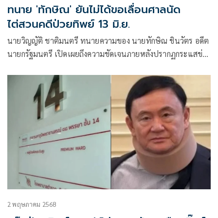
ทนาย 'ทักษิณ' ยันไม่ได้ขอเลื่อนศาลนัด
ไต่สวนคดีป่วยทิพย์ 13 มิ.ย.
นายวิญญัติ ชาติมนตรี ทนายความของ นายทักษิณ ชินวัตร อดีต
นายกรัฐมนตรี เปิดเผยถึงความชัดเจนภายหลังปรากฏกระแสข่าว
นำเสนอผ่านสื่อมวลชนบางสำนัก อาจมีการขอเลื่อนนัดไต่สวนใน
วันที่ 13 มิถุนายนนี้ ตามที่ศาลฎีกาแผนกคดีอาญาของผู้ดำรง
ตำแหน่งทางการเมือ
2 พฤษภาคม 2568