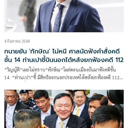
4 กันยายน 2568
ทนายยัน 'ทักษิณ' ไม่หนี ศาลนัดฟังคำสั่งคดี
ชั้น 14 ท่านเปาชี้บินนอกได้หลังยกฟ้องคดี 112
”วิญญัติ“เผยไม่ทราบ“ทักษิณ”โผล่ดอนเมืองยันมาฟังคดีชั้น
14 “ท่านเปา”ชี้ มีสิทธิออกนอกประเทศได้หลังยกฟ้องคดี 112
ข้อกำหนดสิ้นสุด