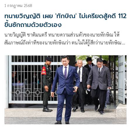
1 กรกฎาคม 2568
ทนายวิญญัติ เผย 'ทักษิณ' ไม่เครียดสู้คดี 112
ขึ้นซักถามด้วยตัวเอง
นายวิญญัติ ชาติมนตรี ทนายความส่วนตัวของนายทักษิณ ให้
สัมภาษณ์ถึงท่าทีของนายทักษิณว่า ตนไม่ได้รู้สึกว่านายทักษิณดู
เหนื่อยหรือมีความเครียดเลย เพราะเป็นเรื่องปกติที่คนที่เข้าไป
ยังห้องพิจารณาคดีไม่มีความสุขอย่างแน่นอน เจ้าตัวอาจจะมี
ความเหนื่อยล้าหรือง่วงนอนจากการที่ต้องอยู่ภายในนั้นทั้งวัน