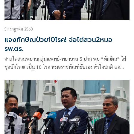
5 กรกฎาคม 2568
แจงทักษิณป่วย10โรค! จ่อไต่สวน2หมอ
รพ.ตร.
ศาลไต่สวนพยานกลุ่มแพทย์-พยาบาล 5 ปาก พบ “ทักษิณ” ใส่
ชุดนักโทษ เป็น 10 โรค หมอราชทัณฑ์ยันเอง หัวใจปกติ แค่
เหนื่อยเพราะขึ้นบันได อนุญาตส่งตัวออกจากเรือนจำเพราะ
พยาบาลบอก