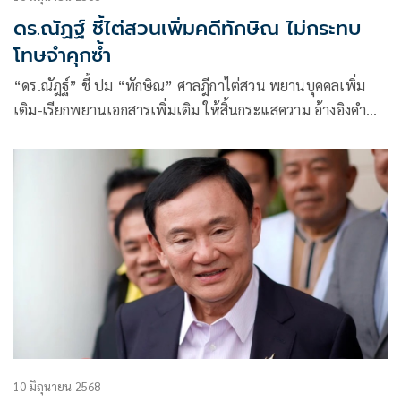
ดร.ณัฏฐ์ ชี้ไต่สวนเพิ่มคดีทักษิณ ไม่กระทบ
โทษจำคุกซ้ำ
“ดร.ณัฎฐ์” ชี้ ปม “ทักษิณ” ศาลฎีกาไต่สวน พยานบุคคลเพิ่ม
เติม-เรียกพยานเอกสารเพิ่มเติม ให้สิ้นกระแสความ อ้างอิงคำ
พิพากษาศาลฎีกา ไม่มีผลต่อการบังคับโทษจำคุกซ้ำ
10 มิถุนายน 2568