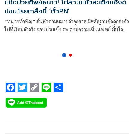
แก๊งป่วยทิพย์หนาว! ไต่สวนแม้วสะเทือนอิ๊งค์
ปชน.โรยเกลือบี้ ‘ตั๋วPN’
“ทนายทักษิณ” ลั่นทำตามหมายจำคุกศาล มีหลักฐานชัดถูกส่งตัว
ไปที่เรือนจำจริง ก่อนป่วยเข้า รพ.ตามความเห็นแพทย์ มั่นใจ
แจงได้หมด เผย “พ่อนายกฯ” ไม่กังวล ระบุ 13 มิ.ย.
F
T
C
Li
S
ac
wi
o
n
h
e
tt
p
e
ar
b
er
y
e
o
Li