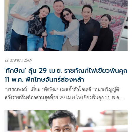
27 เมษายน 2569
'ทักษิณ' ลุ้น 29 เม.ย. ราชทัณฑ์ไฟเขียวพ้นคุก
11 พ.ค. พักโทษจันทร์ส่องหล้า
‘บรรณพจน์’ เยี่ยม ‘ทักษิณ’ เผยเจ้าตัวโอเคดี ‘ทนายวิญญัติ’
หวังราชทัณฑ์ถกด่านสุดท้าย 29 เม.ย ไฟเขียวพ้นคุก 11 พ.ค. ยัน
ยื่นบ้านจันทร์ส่องหล้าเป็นสถานที่พักโทษ