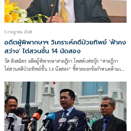
5 กรกฎาคม 2568
อดีตผู้พิพากษาฯ วิเคราะห์คดีป่วยทิพย์ 'ฟ้าคง
สว่าง' ไต่สวนชั้น 14 นัดสอง
วัส ติงสมิตร อดีตผู้พิพากษาศาลฎีกา โพสต์เฟซบุ๊ก “ศาลฎีกา
ไต่สวนคดีป่วยทิพย์ชั้น 14 นัดสอง” ชี้ศาลออกข้อกำหนดห้ามเผย
แพร่คำเบิกความพยานเพื่อป้องกันความสับสนในสังคม อธิบาย
ข้อแตกต่างระหว่างระบบกล่าวหา-ระบบไต่สวน ย้ำ “อดใจรออีก
ไม่นานฟ้าคงสว่าง”