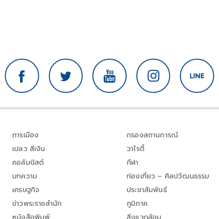
การเมือง
กรองสถานการณ์
เปลว สีเงิน
วาไรตี้
คอลัมนิสต์
กีฬา
บทความ
ท่องเที่ยว – ศิลปวัฒนธรรม
เศรษฐกิจ
ประชาสัมพันธ์
ข่าวพระราชสำนัก
ภูมิภาค
หนังสือพิมพ์
สิ่งแวดล้อม