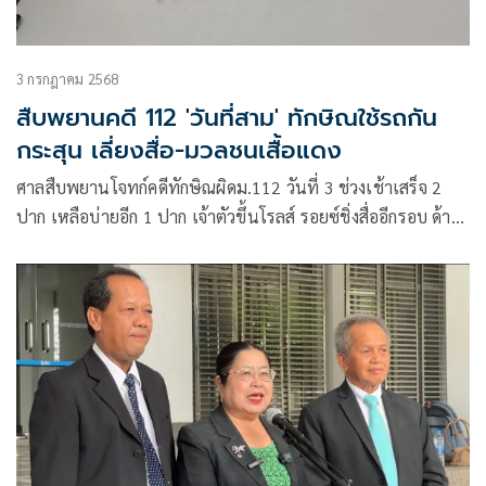
3 กรกฎาคม 2568
สืบพยานคดี 112 'วันที่สาม' ทักษิณใช้รถกัน
กระสุน เลี่ยงสื่อ-มวลชนเสื้อแดง
ศาลสืบพยานโจทก์คดีทักษิณผิดม.112 วันที่ 3 ช่วงเช้าเสร็จ 2
ปาก เหลือบ่ายอีก 1 ปาก เจ้าตัวขึ้นโรลส์ รอยซ์ชิ่งสื่ออีกรอบ ด้าน
ทนายเผย เจ้าตัวรู้ว่ามีมวลชนกับสื่อรอ แต่เปิดกระจกรถทักทาย
ไม่ได้เพราะเป็นรถกันกระสุน