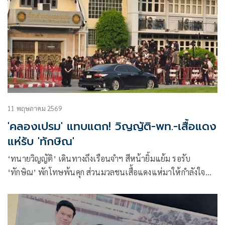
11 พฤษภาคม 2569
'คลองเปรม' แทบแตก! วิญญัติ-พท.-เสื้อแดง
แห่รับ 'ทักษิณ'
‘ทนายวิญญัติ’ เดินทางถึงเรือนจำฯ สีหน้ายิ้มแย้ม รอรับ
‘ทักษิณ’ พักโทษพ้นคุก ส่วนมวลชนเสื้อแดงแห่มาให้กำลังใจ
คับคั่ง ขณะที่ตำรวจหลายร้อยนายตรึงกำลังดูแลความปลอดภัย