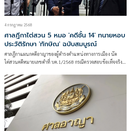
4 กรกฎาคม 2568
ศาลฎีกาไต่สวน 5 หมอ 'คดีชั้น 14' ทนายหอบ
ประวัติรักษา 'ทักษิณ' ฉบับสมบูรณ์
ศาลฎีกาแผนกคดีอาญาของผู้ดำรงตำแหน่งทางการเมือง นัด
ไต่สวนคดีหมายเลขดำที่ บค.1/2568 กรณีตรวจสอบข้อเท็จจริง
การบังคับโทษคดีถึงที่สุด นายทักษิณ ชินวัตร อดีตนายกรัฐมนตรี