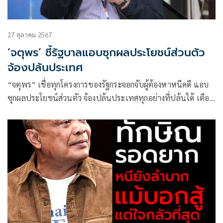
27 ตุลาคม 2567
‘จตุพร’ ชี้รัฐบาลแอบซุกผลประโยชน์ส่วนตัว
จ้องปล้นประเทศ
“จตุพร” เชื่อทุกโครงการของรัฐกระจอกจับผู้ต้องหาหนีคดี แอบ
ซุกผลประโยชน์ส่วนตัว จ้องปล้นประเทศทุกอย่างที่ปล้นได้ เตือน
ปชช.อย่าประมาท ถ้าเผลอเสร็จกลุ่มอำนาจยัดไส้กฎหมายหา
ประโยชน์ทันที ลั่นเงินเยียวยาตากใบไม่แตกต่างเยียวยาเสื้อแดง
ถ้าเพื่อไทยหาเสียงให้เสื้อแดงยื่น กม.เอาผิดได้เอง ตากใบต้อง
ทำได้เช่นกัน