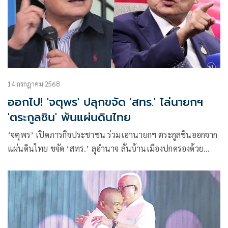
14 กรกฎาคม 2568
ออกไป! 'จตุพร' ปลุกขจัด 'สทร.' ไล่นายกฯ
'ตระกูลชิน' พ้นแผ่นดินไทย
‘จตุพร’ เปิดภารกิจประชาชน ร่วมเอานายกฯ ตระกูลชินออกจาก
แผ่นดินไทย ขจัด ‘สทร.’ ลุอำนาจ ลั่นบ้านเมืองปกครองด้วย
ระบบ ‘เสือกเป็นใหญ่’ ไม่ได้