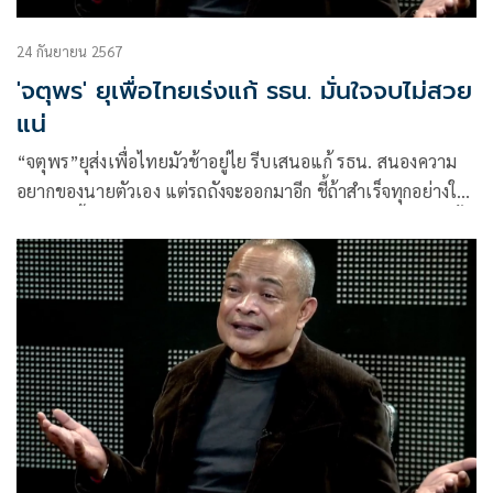
24 กันยายน 2567
'จตุพร' ยุเพื่อไทยเร่งแก้ รธน. มั่นใจจบไม่สวย
แน่
“จตุพร”ยุส่งเพื่อไทยมัวช้าอยู่ไย รีบเสนอแก้ รธน. สนองความ
อยากของนายตัวเอง แต่รถถังจะออกมาอีก ชี้ถ้าสำเร็จทุกอย่างใน
แผ่นดินนี้เอาไปเลย ท้าพิสูจน์คำอ้างไฟเขียวย่ำยี่บ้านเมืองให้สิ้น
สงสัย พร้อมวัดหัวใจ ปชช.จะลุกขึ้นปกป้องสิ่งถูกต้องหรือไม่
เตือนเก็บเสื้อผ้าไว้รอเผ่นเลย ลั่นจบไม่สวย ระบุ“เสรี”เดินหน้า
เปิดข้อเท็จจริงชั้น 14 เชื่อ พ.ย. หรือก่อนสิ้นปีรู้ผลลัพธ์