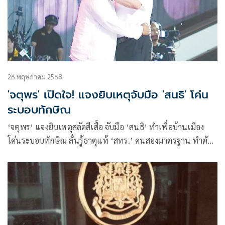
26 พฤษภาคม 2568
'จตุพร' เปิดใจ! แจงยิบเหตุจับมือ 'สนธิ' โค่น
ระบอบทักษิณ
‘จตุพร’ แจงยิบเหตุสลัดสีเสื้อ จับมือ ‘สนธิ’ ทำเพื่อบ้านเมือง
โค่นระบอบทักษิณ ลั่นรู้ธาตุแท้ ‘สทร.’ คนสองมาตรฐาน ทำตัว
เป็นอภิสิทธิ์ชน ทอดทิ้ง ปชช. ที่ต่อสู้ล้มตาย-ติดคุก