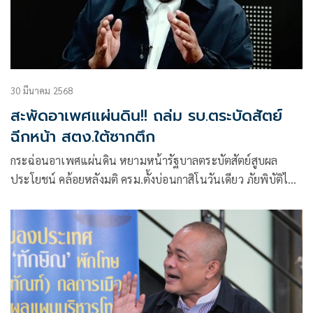
30 มีนาคม 2568
สะพัดอาเพศแผ่นดิน!! ถล่ม รบ.ตระบัดสัตย์
ฉีกหน้า สตง.ใต้ซากตึก
กระฉ่อนอาเพศแผ่นดิน หยามหน้ารัฐบาลตระบัตสัตย์สูบผล
ประโยชน์ คล้อยหลังมติ ครม.ตั้งบ่อนกาสิโนวันเดียว ภัยพิบัติไม่
เคยเกิดก็เกิด เชื่อตึก สตง.ถล่ม โยงทุจริตหักหน้าองค์กรตรวจสอบ
ป้องปรามโกงยับเยิน หวังให้กู้ชีวิตคนงานปลอดภัย แว่วอีกพนัน
ออนไลน์เข้า ครม.อังคารหน้า นิมนต์ทุกศาสนาเทศเตือนสติ
นักการเมืองไร้สัจจะในระบอบ ปชต.โจร