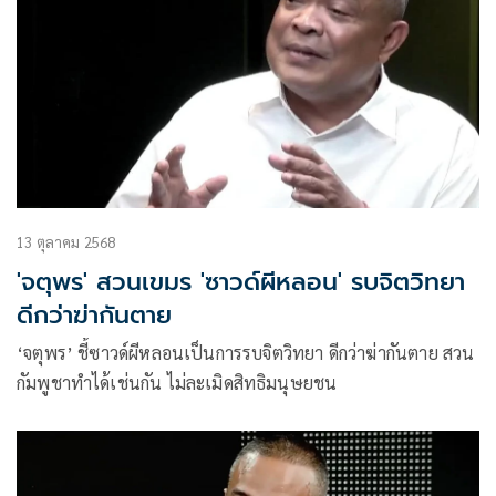
13 ตุลาคม 2568
'จตุพร' สวนเขมร 'ซาวด์ผีหลอน' รบจิตวิทยา
ดีกว่าฆ่ากันตาย
‘จตุพร’ ชี้ซาวด์ผีหลอนเป็นการรบจิตวิทยา ดีกว่าฆ่ากันตาย สวน
กัมพูชาทำได้เช่นกัน ไม่ละเมิดสิทธิมนุษยชน