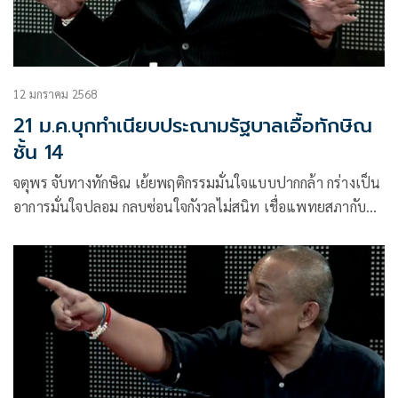
12 มกราคม 2568
21 ม.ค.บุกทำเนียบประณามรัฐบาลเอื้อทักษิณ
ชั้น 14
จตุพร จับทางทักษิณ เย้ยพฤติกรรมมั่นใจแบบปากกล้า กร่างเป็น
อาการมั่นใจปลอม กลบซ่อนใจกังวลไม่สนิท เชื่อแพทยสภากับ
ปปช.ไต่สวนจนความจริงจะปรากฎ ระบุ 21 ม.ค.บุกทำเนียบ
ประณามรัฐบาลเอื้อนักโทษชั้น 14 ขยี้บ่อนคาสิโนดูดการพนัน
ออนไลน์ถูกกฎหมายทำชาติฉิบหาย