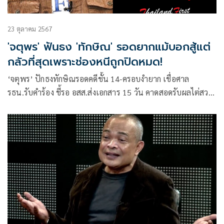
23 ตุลาคม 2567
'จตุพร' ฟันธง 'ทักษิณ' รอดยากแม้บอกสู้แต่
กลัวที่สุดเพราะช่องหนีถูกปิดหมด!
‘จตุพร’ ปักธงทักษิณรอดคดีชั้น 14-ครอบงำยาก เชื่อศาล
รธน.รับคำร้อง ชี้รอ อสส.ส่งเอกสาร 15 วัน คาดสอดรับผลไต่สวน
ทุกองค์กรจวนเสร็จ ส่อแนวโน้มไหลมาบรรจบเป็นหลักฐาน
ประกอบคำวินิจฉัยที่ศาล อ่านพฤติกรรมปากบอกสู้แต่ใจยิ่งสั่น
กลัวที่สุด แม้คิดหนี แต่ทุกช่องทางถูกปิดสนิท