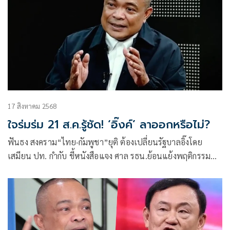
17 สิงหาคม 2568
ใจร่มร่ม 21 ส.ค.รู้ชัด! ‘อิ๊งค์’ ลาออกหรือไม่?
ฟันธง สงคราม“ไทย-กัมพูชา”ยุติ ต้องเปลี่ยนรัฐบาลอิ๊งโดย
เสมียน ปท. กำกับ ชี้หนังสือแจง ศาล รธน.ย้อนแย้งพฤติกรรม
ประเมินนายกฯ ลาออกหรือไม่ จับตา 21 ส.ค. ไปไต่สวนหรือไม่
ระบุถ้าไป ส่อน่าเชื่อว่า ไม่ลาออก