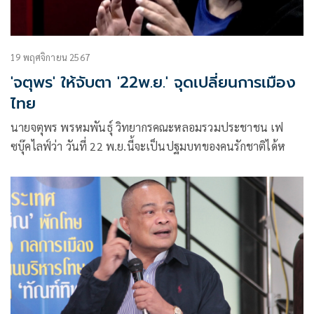
19 พฤศจิกายน 2567
'จตุพร' ให้จับตา '22พ.ย.' จุดเปลี่ยนการเมือง
ไทย
นายจตุพร พรหมพันธุ์ วิทยากรคณะหลอมรวมประชาชน เฟ
ซบุ๊คไลฟ์ว่า วันที่ 22 พ.ย.นี้จะเป็นปฐมบทของคนรักชาติได้ห