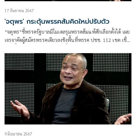
17 กันยายน 2567
'จตุพร' กระตุ้นพรรคส้มคิดใหม่ปรับตัว
“จตุพร”ชี้พรรครัฐบาลมีโมเดลรุมพรรคส้มแพ้ศึกเลือกตั้งได้ เผย
เจรจาคัดผู้สมัครพรรคเดียวลงชิงพื้นที่พรรค ปชช. 112 เขต เชื่อ
บดขยี้และเพิ่มเสียงรัฐบาลมากขึ้น แนะพรรคส้มปรับตัวเลือกผู้
สมัครมีฐานเสียงแล้วบวกด้วยคะแนนนิยมของพรรคจะพอเอาตัว
รอดแค่ปกป้องพื้นที่เดิมไว้ได้บ้าง
9 มิถุนายน 2567