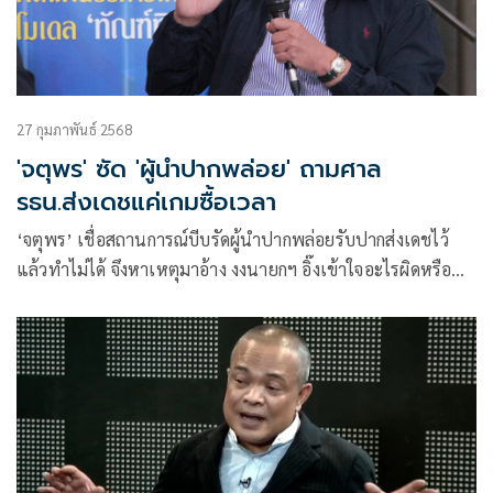
27 กุมภาพันธ์ 2568
'จตุพร' ซัด 'ผู้นำปากพล่อย' ถามศาล
รธน.ส่งเดชแค่เกมซื้อเวลา
‘จตุพร’ เชื่อสถานการณ์บีบรัดผู้นำปากพล่อยรับปากส่งเดชไว้
แล้วทำไม่ได้ จึงหาเหตุมาอ้าง งงนายกฯ อิ๊งเข้าใจอะไรผิดหรือ
ไม่? ดึงสติบอก ศาล รธน.ไม่ใช่ที่ปรึกษา กม.รัฐบาลนะ ถามไปคง
ไม่มีคำตอบให้