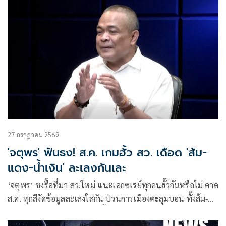
27 กรกฎาคม 2569
'จตุพร' ฟันธง! ส.ค. เกมฮั้ว สว. เดือด 'ส้ม-
แดง-น้ำเงิน' ละเลงกันเละ
‘จตุพร’ ชงรื้อที่มา สว.ใหม่ แนะเอกซเรย์ทุกคนฮั้วกันหรือไม่ คาด
ส.ค. ทุกสีงัดข้อมูลละเลงใส่กัน ป่วนการเมืองตะลุมบอน ทั้งส้ม-
แดง-น้ำเงินเละเทะ ไม่เหลือพื้นที่การเมืองดีให้ยืน