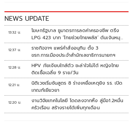
o
n
k
k
NEWS UPDATE
โฆษกรัฐบาล ชูมาตรการลดค่าครองชีพ ตรึง
13:32 น.
LPG 423 บาท ‘ไทยช่วยไทยพลัส’ ดันเงินหมุน
แสนล้าน
ราชกิจจาฯ แพร่คำสั่งอนุทิน ตั้ง 3
12:37 น.
ขรก.การเมืองประจำสำนักเลขาธิการนายกฯ
HPV ภัยเงียบใกล้ตัว ชะล่าใจไม่ได้ หญิงไทย
12:28 น.
ติดเชื้อเฉลี่ย 9 ราย/วัน
นิติเวชเริ่มชันสูตร 8 ร่างเหยื่อเหตุยิง รร. เปิด
12:21 น.
เกณฑ์เยียวยา
งานวิจัยเทคโนโลยี โดดลงจากหิ้ง สู่มือ1.2หมื่น
12:20 น.
ครัวเรือน สร้างรายได้เพิ่มทุกเดือน