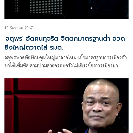
15 ธันวาคม 2567
'จตุพร' อัดคนทุจริต จิตตกมาตรฐานต่ำ อวด
ยิ่งใหญ่ตวาดไล่ รมต.
จตุพรฟาดทักษิณ คุณใหญ่มาจากไหน เย้ยมาตรฐานการเมืองต่ำ
ชกใต้เข็มขัด ลามปามลากครอบครัวไม่เกี่ยวข้องการเมืองมา
โพนทะนาเสียหาย ซัดกลับมีอาชีพอะไรทำไมรวยแล้วยังโกงบ้าน
เมือง ปัดหากินกับม็อบเพราะไม่ได้คุมเงิน ปูดบางพรรคหลังเลือก
ตั้งจ่ายเงินให้ สส.คนละ 5 ล้านแล้ว ย้อนคุณรู้หรือไม่? จะให้
ปปง.ตรวจสอบหรือไม่