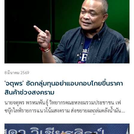
8 มีนาคม 2569
'จตุพร' ซัดกลุ่มทุนอย่าแอบกอบโกยขึ้นราคา
สินค้าช่วงสงคราม
นายจตุพร พรหมพันธุ์ วิทยากรคณะหลอมรวมประชาชน เฟ
ซบุ๊กไลฟ์รายการแนวโน้มสงคราม ส่อขยายผลถล่มคลังน้ำมัน
กระทบไทยเต็มๆ ซัดกลุ่มทุนอย่าแอบกอยโกยขึ้นราคา