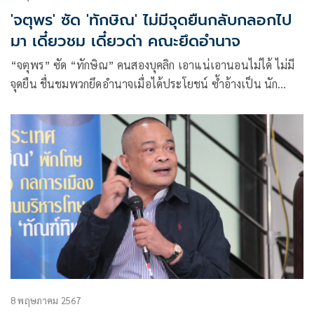
'จตุพร' ซัด 'ทักษิณ' ไม่มีจุดยืนกลับกลอกไป
มา เดี๋ยวชม เดี๋ยวด่า คณะยึดอำนาจ
“จตุพร” ซัด “ทักษิณ” คนสองบุคลิก เอาแน่เอานอนไม่ได้ ไม่มี
จุดยืน ชื่นชมพวกยึดอำนาจเมื่อได้ประโยชน์ ซ้ำอ้างเป็น นัก
ปชต.เมื่อเสียหายโดนคดี 112 แต่แก้ตัวถูกยัดข้อหา ตราหน้า
เผด็จการเป็นผลไม้พิษ ถาม 18 มิ.ย.กล้ามาตามนัดอัยการจริง
หรือ? ดักทางจะอ้างป่วยอะไรอีกหรือไม่
8 พฤษภาคม 2567