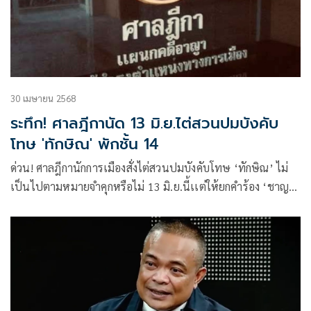
30 เมษายน 2568
ระทึก! ศาลฎีกานัด 13 มิ.ย.ไต่สวนปมบังคับ
โทษ 'ทักษิณ' พักชั้น 14
ด่วน! ศาลฎีกานักการเมืองสั่งไต่สวนปมบังคับโทษ ‘ทักษิณ’ ไม่
เป็นไปตามหมายจำคุกหรือไม่ 13 มิ.ย.นี้เเต่ให้ยกคำร้อง ‘ชาญ
ชัย’ เหตุไม่ใช่ผู้มีส่วนได้เสีย