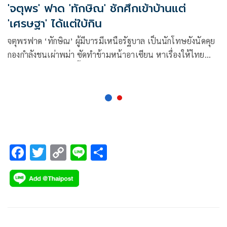
'จตุพร' ฟาด 'ทักษิณ' ชักศึกเข้าบ้านแต่
'เศรษฐา' ได้แต่ใบ้กิน
จตุพรฟาด ‘ทักษิณ’ ผู้มีบารมีเหนือรัฐบาล เป็นนักโทษยังนัดคุย
กองกำลังชนเผ่าพม่า ซัดทำข้ามหน้าอาเซียน หาเรื่องให้ไทย
ส่วนนายกฯ ได้แต่อ้ำอึ้ง ถามจะรักษานักโทษหรือปกป้องแผ่นดิน
ไทย
F
T
C
Li
S
ac
wi
o
n
h
e
tt
p
e
ar
b
er
y
e
o
Li