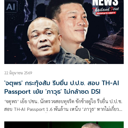
22 มิถุนายน 2569
'จตุพร' กระทุ้งส้ม รีบยื่น ป.ป.ช. สอบ TH-AI
Passport เย้ย 'ภาวุธ' ไม่กล้าซด DSI
‘จตุพร’ เย้ย ปชน. นักตรวจสอบทุจริต ขักช้าอยู่ไย รีบยื่น ป.ป.ช.
สอบ TH-AI Passport 1.6 พันล้าน เหน็บ ‘ภาวุธ’ หากไม่เกี่ยว
Forex ต้องกล้ายืนซด ตั้งโต๊ะแถลง อย่าหลบหลังแจงผ่านเฟซบุ๊ก