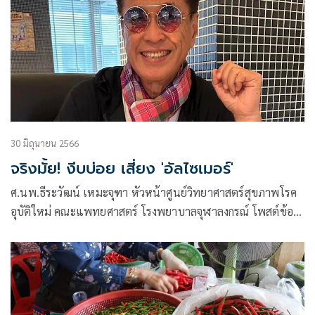
30 มิถุนายน 2566
จริงมั้ย! งีบบ่อย เสี่ยง 'อัลไซเมอร์'
ศ.นพ.ธีระวัฒน์ เหมะจุฑา หัวหน้าศูนย์วิทยาศาสตร์สุขภาพโรค
อุบัติใหม่ คณะแพทยศาสตร์ โรงพยาบาลจุฬาลงกรณ์ โพสต์ข้อ
ความผ่านเฟซบุ๊กว่า งีบบ่อย ส่อ…เสี่ยงสมองเสื่อม (ตอน 2)