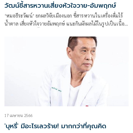
วัฒน์ชี้สารหวานเสี่ยงหัวใจวาย-อัมพฤกษ์
‘หมอธีระวัฒน์’ ยกผลวิจัยเมืองนอก ชี้สารหวานในเครื่องดื่มไร้
น้ำตาล เสี่ยงหัวใจวายอัมพฤกษ์ แนะกินผักผลไม้ในรูปเป็นเนื้อ
และกากใย ไม่ใช่คั้นเอาแต่น้ำ
17 เมษายน 2566
'บุหรี่' มีอะไรเลวร้าย! มากกว่าที่คุณคิด