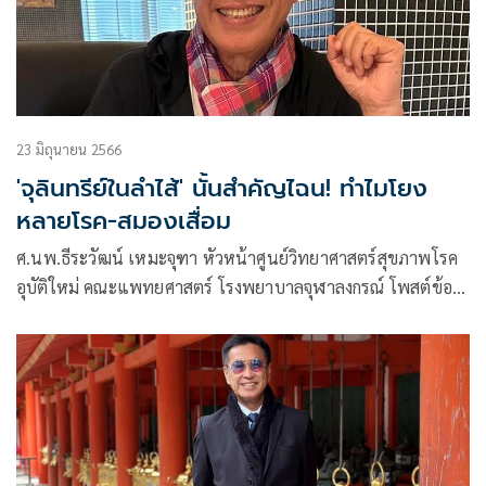
23 มิถุนายน 2566
'จุลินทรีย์ในลำไส้' นั้นสำคัญไฉน! ทำไมโยง
หลายโรค-สมองเสื่อม
ศ.นพ.ธีระวัฒน์ เหมะจุฑา หัวหน้าศูนย์วิทยาศาสตร์สุขภาพโรค
อุบัติใหม่ คณะแพทยศาสตร์ โรงพยาบาลจุฬาลงกรณ์ โพสต์ข้อ
ความผ่านเฟซบุ๊กว่า จุลินทรีย์ในลำไส้…ที่มาและที่จะไปต่อ (ตอน
ที่ 2)