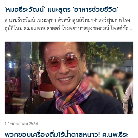
'หมอธีระวัฒน์' แนะสูตร 'อาหารช่วยชีวิต'
ศ.นพ.ธีระวัฒน์ เหมะจุฑา หัวหน้าศูนย์วิทยาศาสตร์สุขภาพโรค
อุบัติใหม่ คณะแพทยศาสตร์ โรงพยาบาลจุฬาลงกรณ์ โพสต์ข้อ
ความผ่านเฟซบุ๊กว่า อาหารช่วยชีวิต
17 พฤษภาคม 2566
พวกชอบเครื่องดื่มไร้น้ำตาลหนาว! ศ.นพ.ธีระ