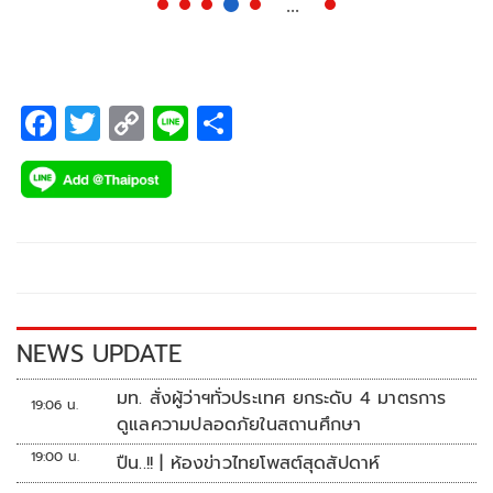
...
F
T
C
Li
S
ac
wi
o
n
h
e
tt
p
e
ar
b
er
y
e
o
Li
o
n
k
k
NEWS UPDATE
มท. สั่งผู้ว่าฯทั่วประเทศ ยกระดับ 4 มาตรการ
19:06 น.
ดูแลความปลอดภัยในสถานศึกษา
19:00 น.
ปืน..!! | ห้องข่าวไทยโพสต์สุดสัปดาห์