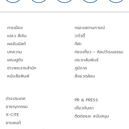
การเมือง
กรองสถานการณ์
เปลว สีเงิน
วาไรตี้
คอลัมนิสต์
กีฬา
บทความ
ท่องเที่ยว – ศิลปวัฒนธรรม
เศรษฐกิจ
ประชาสัมพันธ์
ข่าวพระราชสำนัก
ภูมิภาค
หนังสือพิมพ์
สิ่งแวดล้อม
ต่างประเทศ
PR & PRESS
อาชญากรรม
เกี่ยวกับเรา
X-CITE
ติดต่อและ สนับสนุน
ยานยนต์