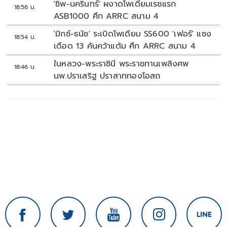
'ชิพ-นครินทร์' ผงาดโพเดียมเรซแรก
18:56 น.
ASB1000 ศึก ARRC สนาม 4
'มิกซ์-ธนัช' ระเบิดโพเดียม SS600 'เฟอร์' แซง
18:54 น.
เดือด 13 คันคว้าแต้ม ศึก ARRC สนาม 4
ในหลวง-พระราชินี พระราชทานเพลิงศพ
18:46 น.
นพ.ปราเสริฐ ปราสาททองโอสถ