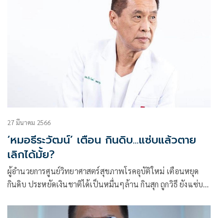
27 มีนาคม 2566
‘หมอธีระวัฒน์’ เตือน กินดิบ...แซ่บแล้วตาย
เลิกได้มั้ย?
ผู้อำนวยการศูนย์วิทยาศาสตร์สุขภาพโรคอุบัติใหม่ เตือนหยุด
กินดิบ ประหยัดเงินชาติได้เป็นหมื่นๆล้าน กินสุก ถูกวิธี ยังแซ่บ
ได้ แถมรอดตายอีกต่างหาก