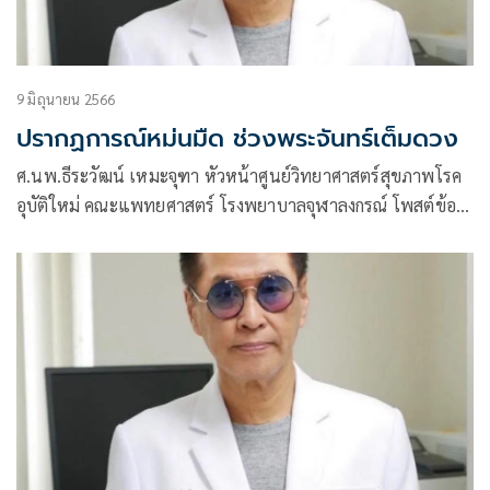
9 มิถุนายน 2566
ปรากฏการณ์หม่นมืด ช่วงพระจันทร์เต็มดวง
ศ.นพ.ธีระวัฒน์ เหมะจุฑา หัวหน้าศูนย์วิทยาศาสตร์สุขภาพโรค
อุบัติใหม่ คณะแพทยศาสตร์ โรงพยาบาลจุฬาลงกรณ์ โพสต์ข้อ
ความผ่านเฟซบุ๊กว่า ปรากฏการณ์หม่น เมื่อจันทร์เต็มดวง