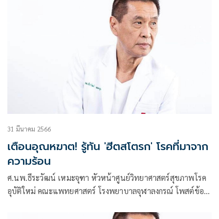
31 มีนาคม 2566
เตือนอุณหฆาต! รู้ทัน 'ฮีตสโตรก' โรคที่มาจาก
ความร้อน
ศ.นพ.ธีระวัฒน์ เหมะจุฑา หัวหน้าศูนย์วิทยาศาสตร์สุขภาพโรค
อุบัติใหม่ คณะแพทยศาสตร์ โรงพยาบาลจุฬาลงกรณ์ โพสต์ข้อ
ความผ่านเฟซบุ๊กว่า ลมแดด! มันมากับความร้อน