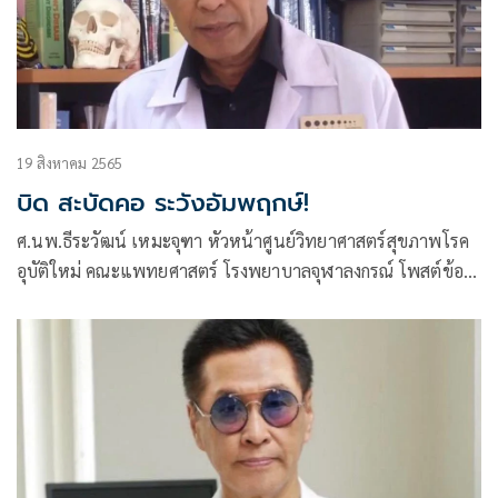
19 สิงหาคม 2565
บิด สะบัดคอ ระวังอัมพฤกษ์!
ศ.นพ.ธีระวัฒน์ เหมะจุฑา หัวหน้าศูนย์วิทยาศาสตร์สุขภาพโรค
อุบัติใหม่ คณะแพทยศาสตร์ โรงพยาบาลจุฬาลงกรณ์ โพสต์ข้อ
ความผ่านเฟซบุ๊กว่า บิด สะบัดคอ ระวังอัมพฤกษ์