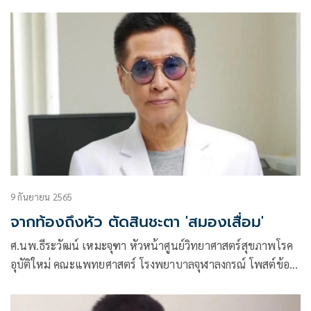
ความผ่านเฟซบุ๊กว่า ชอบกินเนื้อ..ถึงกับเสี่ยงตาย?
9 กันยายน 2565
จากท้องถึงหัว ตัดสินชะตา 'สมองเสื่อม'
ศ.นพ.ธีระวัฒน์ เหมะจุฑา หัวหน้าศูนย์วิทยาศาสตร์สุขภาพโรค
อุบัติใหม่ คณะแพทยศาสตร์ โรงพยาบาลจุฬาลงกรณ์ โพสต์ข้อ
ความผ่านเฟซบุ๊กว่า จากท้องถึงหัว..ตัดสินชะตาสมองเสื่อม