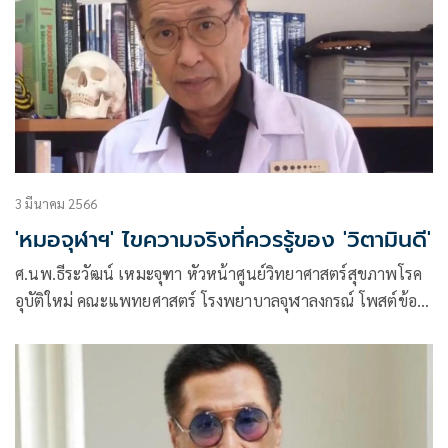
3 มีนาคม 2566
'หมอจุฬาฯ' ไขความจริงที่ควรรู้ของ 'วิตามินดี'
ศ.นพ.ธีระวัฒน์ เหมะจุฑา หัวหน้าศูนย์วิทยาศาสตร์สุขภาพโรค
อุบัติใหม่ คณะแพทยศาสตร์ โรงพยาบาลจุฬาลงกรณ์ โพสต์ข้อ
ความผ่านเฟซบุ๊กว่า วิตามิน ดี…ความจริงที่ควรทราบ