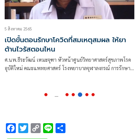
5 สิงหาคม 2565
เปิดขั้นตอนรักษาโควิดที่สมเหตุสมผล ให้ยา
ต้านไวรัสตอนไหน
ศ.นพ.ธีระวัฒน์ เหมะจุฑา หัวหน้าศูนย์วิทยาศาสตร์สุขภาพโรค
อุบัติใหม่ คณะแพทยศาสตร์ โรงพยาบาลจุฬาลงกรณ์ การรักษา
สมเหตุสมผล
...
F
T
C
Li
S
ac
wi
o
n
h