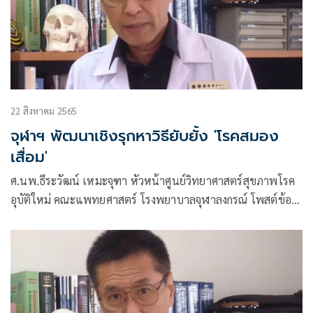
22 สิงหาคม 2565
จุฬาฯ พัฒนาเชิงรุกหาวิธียับยั้ง 'โรคสมอง
เสื่อม'
ศ.นพ.ธีระวัฒน์ เหมะจุฑา หัวหน้าศูนย์วิทยาศาสตร์สุขภาพโรค
อุบัติใหม่ คณะแพทยศาสตร์ โรงพยาบาลจุฬาลงกรณ์ โพสต์ข้อ
ความผ่านเฟซบุ๊กว่า ปัญหาใหญ่ สมองเสื่อม