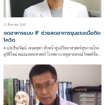
12 สิงหาคม 2565
งดอาหารแบบ IF ช่วยลดอาการรุนแรงเมื่อติด
โควิด
ศ.นพ.ธีระวัฒน์ เหมะจุฑา หัวหน้าศูนย์วิทยาศาสตร์สุขภาพโรค
อุบัติใหม่ คณะแพทยศาสตร์ โรงพยาบาลจุฬาลงกรณ์ โพสต์ข้อ
ความผ่านเฟซบุ๊กว่า การงดอาหารเป็นระยะ IF ลดความรุนแรง
เมื่อติดโควิด