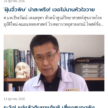
24 ตุลาคม 2565
'ฝุ่นจิ๋วพิษ' น่าสะพรึง! เจอไม่นานหัวใจวาย
ศ.นพ.ธีระวัฒน์ เหมะจุฑา หัวหน้าศูนย์วิทยาศาสตร์สุขภาพโรค
อุบัติใหม่ คณะแพทยศาสตร์ โรงพยาบาลจุฬาลงกรณ์ โพสต์ข้อ
ความผ่านเฟซบุ๊กว่า ฝุ่นจิ๋วพิษเจอไม่นาน…หัวใจวาย
14 ตุลาคม 2565
ระวัง! แก่แล้วกินยาแก้แพ้ เสี่ยงสมองพัง