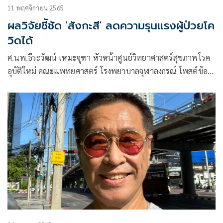
11 พฤศจิกายน 2565
ผลวิจัยชีัชัด 'สังกะสี' ลดความรุนแรงผู้ป่วยโค
วิดได้
ศ.นพ.ธีระวัฒน์ เหมะจุฑา หัวหน้าศูนย์วิทยาศาสตร์สุขภาพโรค
อุบัติใหม่ คณะแพทยศาสตร์ โรงพยาบาลจุฬาลงกรณ์ โพสต์ข้อ
ความผ่านเฟซบุ๊กว่า ข้อมูลจากมหาวิทยาลัยจอห์นส ฮอปกินส์
รายงานสถานการณ์โควิด