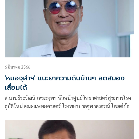
6 มีนาคม 2566
'หมอจุฬาฯ' แนะยาความดันบ้านๆ ลดสมอง
เสื่อมได้
ศ.นพ.ธีระวัฒน์ เหมะจุฑา หัวหน้าศูนย์วิทยาศาสตร์สุขภาพโรค
อุบัติใหม่ คณะแพทยศาสตร์ โรงพยาบาลจุฬาลงกรณ์ โพสต์ข้อ
ความผ่านเฟซบุ๊กว่า สว. ยาความดันบ้านๆ ลดสมองเสื่อมได้