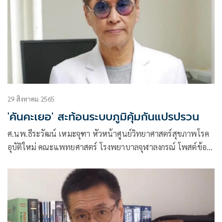
29 สิงหาคม 2565
'คันคะเยอ' สะท้อนระบบภูมิคุ้มกันแปรปรวน
ศ.นพ.ธีระวัฒน์ เหมะจุฑา หัวหน้าศูนย์วิทยาศาสตร์สุขภาพโรค
อุบัติใหม่ คณะแพทยศาสตร์ โรงพยาบาลจุฬาลงกรณ์ โพสต์ข้อ
ความผ่านเฟซบุ๊กว่า คันคะเยอ ผื่นแพ้ภูมิผิวหนัง