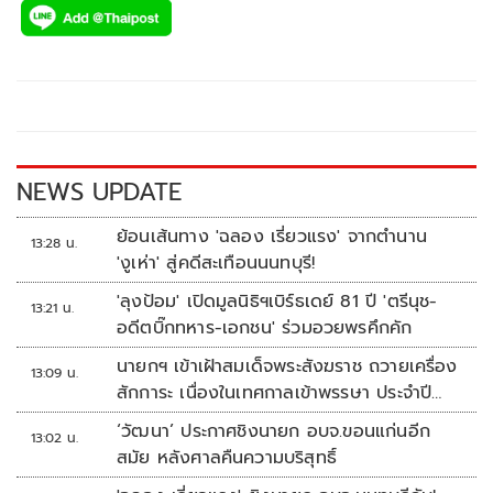
e
tt
p
e
ar
b
er
y
e
o
Li
o
n
k
k
NEWS UPDATE
ย้อนเส้นทาง 'ฉลอง เรี่ยวแรง' จากตำนาน
13:28 น.
'งูเห่า' สู่คดีสะเทือนนนทบุรี!
'ลุงป้อม' เปิดมูลนิธิฯเบิร์ธเดย์ 81 ปี 'ตรีนุช-
13:21 น.
อดีตบิ๊กทหาร-เอกชน' ร่วมอวยพรคึกคัก
นายกฯ เข้าเฝ้าสมเด็จพระสังฆราช ถวายเครื่อง
13:09 น.
สักการะ เนื่องในเทศกาลเข้าพรรษา ประจำปี
2569
‘วัฒนา’ ประกาศชิงนายก อบจ.ขอนแก่นอีก
13:02 น.
สมัย หลังศาลคืนความบริสุทธิ์