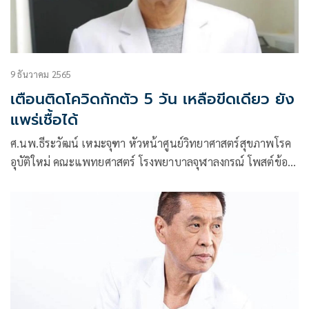
9 ธันวาคม 2565
เตือนติดโควิดกักตัว 5 วัน เหลือขีดเดียว ยัง
แพร่เชื้อได้
ศ.นพ.ธีระวัฒน์ เหมะจุฑา หัวหน้าศูนย์วิทยาศาสตร์สุขภาพโรค
อุบัติใหม่ คณะแพทยศาสตร์ โรงพยาบาลจุฬาลงกรณ์ โพสต์ข้อ
ความผ่านเฟซบุ๊กว่า ติดโควิด กักตัวห้าวันเหลือหนึ่งขีด