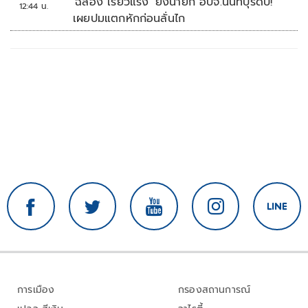
'ฉลอง เรี่ยวแรง' ยิงนายก อบจ.นนทบุรีดับ!
12:44 น.
เผยปมแตกหักก่อนลั่นไก
การเมือง
กรองสถานการณ์