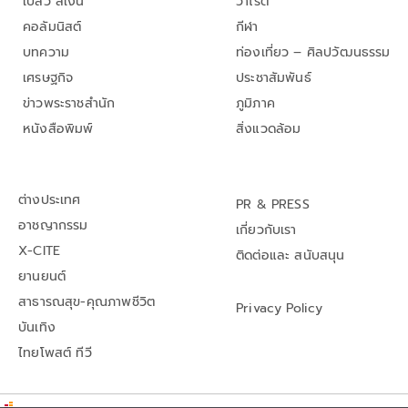
เปลว สีเงิน
วาไรตี้
คอลัมนิสต์
กีฬา
บทความ
ท่องเที่ยว – ศิลปวัฒนธรรม
เศรษฐกิจ
ประชาสัมพันธ์
ข่าวพระราชสำนัก
ภูมิภาค
หนังสือพิมพ์
สิ่งแวดล้อม
ต่างประเทศ
PR & PRESS
อาชญากรรม
เกี่ยวกับเรา
X-CITE
ติดต่อและ สนับสนุน
ยานยนต์
สาธารณสุข-คุณภาพชีวิต
Privacy Policy
บันเทิง
ไทยโพสต์ ทีวี