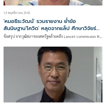
14 พฤศจิกายน 2565
'หมอธีระวัฒน์' รวมรายงาน ย้ำข้อ
สันนิษฐาน'โควิด' หลุดจากแล็ป ศึกษาวิจัยร่วม
ของสหรัฐและสถาบันไวรัส อู่ฮั่น
ข้อสรุป จากวุฒิสภาของสหรัฐคล้ายคลึง Lancet commission ท…