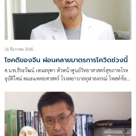
26 ธันวาคม 2565
โชคดีของจีน ผ่อนคลายมาตรการโควิดช่วงนี้
ศ.นพ.ธีระวัฒน์ เหมะจุฑา หัวหน้าศูนย์วิทยาศาสตร์สุขภาพโรค
อุบัติใหม่ คณะแพทยศาสตร์ โรงพยาบาลจุฬาลงกรณ์ โพสต์ข้อ
ความผ่านเฟซบุ๊กว่า อาจเป็นโชคดีของประเทศจีนที่ผ่อนคลาย
มาตรการโควิดในช่วงนี้