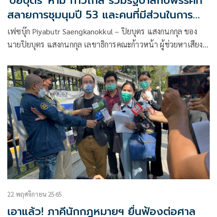
'ปิยบุตร' ห้าม ก้าวไกล ร่วมรัฐบาลกับพรรคที่
สลายการชุมนุมปี 53 และคนที่มีส่วนในการ
รัฐประหาร
เฟซบุ๊ก Piyabutr Saengkanokkul – ปิยบุตร แสงกนกกุล ของ
นายปิยบุตร แสงกนกกุล เลขาธิการคณะก้าวหน้า ผู้ช่วยหาเสียง
พรรคก้าวไกล โพสต์ข้อความระบุว่า ครบรอบ 13 ปี
22 พฤศจิกายน 2565
เอาแล้ว! ภาคีนักกฎหมายฯ ยื่นฟ้องต่อศาล