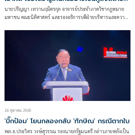
ม็อบเอเปก
นายปริญญา เทวานฤมิตรกุล อาจารย์ประจำภาควิชากฎหมาย
มหาชน คณะนิติศาสตร์ และรองอธิการบดีฝ่ายบริหารและความ
ยั่งยืน มหาวิทยาลัยธรรมศาสตร์
26 ตุลาคม 2565
'บิ๊กป้อม' โยนกลองกลับ 'ทักษิณ' กรณีตากใบ
พล.อ.ประวิตร วงษ์สุวรรณ รองนายกรัฐมนตรี กล่าวภายหลังเป็น