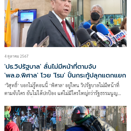
4 ตุลาคม 2567
'ปธ.วิปรัฐบาล' ลั่นไม่มีหน้าที่ตามจับ
'พล.อ.พิศาล' โวย 'โรม' ปั่นกระทู้ปลุกแตกแยก
‘วิสุทธิ์’ บอกไม่รู้ตอนนี้ ‘พิศาล’ อยู่ไหน วิปรัฐบาลไม่มีหน้าที่
ตามจับใคร ยันไม่ได้ปกป้อง แต่ไม่มีใครใหญ่กว่ารัฐธรรมนูญ
ข้องใจ ‘โรม’ ตั้งกระทู้ปั่นในสภาฯ เพื่ออะไร หวั่นจุดชนวน
แตกแยก