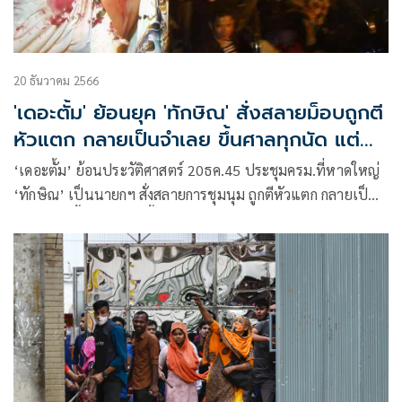
20 ธันวาคม 2566
'เดอะตั้ม' ย้อนยุค 'ทักษิณ' สั่งสลายม็อบถูกตี
หัวแตก กลายเป็นจำเลย ขึ้นศาลทุกนัด แต่
ทักษิณหนีคดีไม่ติดคุก
‘เดอะตั้ม’ ย้อนประวัติศาสตร์ 20ธค.45 ประชุมครม.ที่หาดใหญ่
‘ทักษิณ’ เป็นนายกฯ สั่งสลายการชุมนุม ถูกตีหัวแตก กลายเป็น
จำเลย วันนี้ชนะทุกคดี ขึ้นศาลทุกนัด แต่ทักษิณหนีคดี กลับมาไม่
ติดคุก ความยุติธรรมอยู่ตรงไหน