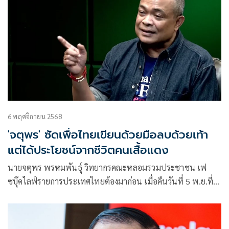
6 พฤศจิกายน 2568
'จตุพร' ซัดเพื่อไทยเขียนด้วยมือลบด้วยเท้า
แต่ได้ประโยชน์จากชีวิตคนเสื้อแดง
นายจตุพร พรหมพันธุ์ วิทยากรคณะหลอมรวมประชาชน เฟ
ซบุ๊คไลฟ์รายการประเทศไทยต้องมาก่อน เมื่อคืนวันที่ 5 พ.ย.ที่
ผ่านมา ได้กล่าวถึงกรณีนายอภิสิทธิ์ เวชชาชีวะ หัวหน้าพรรค
ประชาธิปัตย์ และอดีตนายกฯ ปมสลายการชุมนุมของ นปช.ปี
53