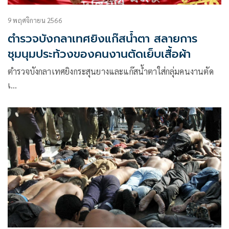
9 พฤศจิกายน 2566
ตำรวจบังกลาเทศยิงแก๊สน้ำตา สลายการ
ชุมนุมประท้วงของคนงานตัดเย็บเสื้อผ้า
ตำรวจบังกลาเทศยิงกระสุนยางและแก๊สน้ำตาใส่กลุ่มคนงานตัด
เ…