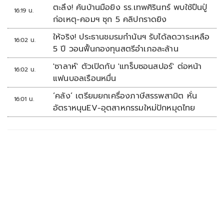
ชนวนสำคัญ
ตะลึง! ค้นบ้านมือยิง รร.เทพศิรินทร์ พบใช้ปืนปู่
16:19 น.
ก่อเหตุ-คอมฯ ซุก 5 คลิปกราดยิง
ให้จริง! ประธานชมรมกำนันฯ รับได้ลดวาระเหลือ
16:02 น.
5 ปี วอนฟื้นกองทุนสตรีอำเภอละล้าน
'ซาลาห์' ตัวเปิดกับ 'แทร็บซอนสปอร์' ต่อหน้า
16:02 น.
แฟนบอลเรือนหมื่น
‘คลัง’ เตรียมยกเครื่องภาษีสรรพสามิต หั่น
16:01 น.
อัตราหนุนEV-อุตสาหกรรมใหม่ปักหมุดไทย