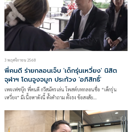
3 พฤศจิกายน 2568
พี่คนดี ร่ายกลอนเจ็บ 'เด็กรุ่นเหวี่ยง' นิสิต
จุฬาฯ โดนจูงจมูก ประท้วง 'อภิสิทธิ์'
เพจเฟซบุ๊ก พี่คนดี กวีสมัครเล่น โพสต์บทกลอนชื่อ “เด็กรุ่น
เหวี่ยง” มีเนื้อหาดังนี้ ตั้งคำถาม ตั้งธง ข้อสงสัย
กล่าวหาใคร ว่าสั่งฆ่า เป็นบ้าหลัง