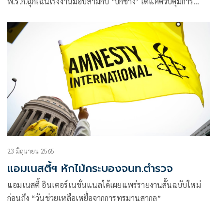
พ.ร.ก.ฉุกเฉินเร่งงานม็อบสามกีบ ‘บิ๊กช้าง’ โต้แค่ควบคุมการ
ชุมนุม เหตุมีการใช้ความรุนแรง ยันจัดการทุกกลุ่มเท่าเทียม
23 มิถุนายน 2565
แอมเนสตี้ฯ หักไม้กระบองจนท.ตำรวจ
แอมเนสตี้ อินเตอร์เนชั่นแนลได้เผยแพร่รายงานสั้นฉบับใหม่
ก่อนถึง “วันช่วยเหลือเหยื่อจากการทรมานสากล”