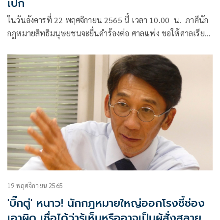
เปก
ในวันอังคารที่ 22 พฤศจิกายน 2565 นี้ เวลา 10.00 น. ภาคีนัก
กฎหมายสิทธิมนุษยชนจะยื่นคำร้องต่อ ศาลแพ่ง ขอให้ศาลเรียก
ตัวแทนจากสำนักงานตำรวจแห่งชาติ (สตช.)
19 พฤศจิกายน 2565
'บิ๊กตู่' หนาว! นักกฎหมายใหญ่ออกโรงชี้ช่อง
เอาผิด เชื่อได้ว่ารู้เห็นหรืออาจเป็นผู้สั่งสลาย