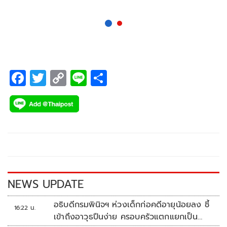
F
T
C
Li
S
ac
wi
o
n
h
e
tt
p
e
ar
b
er
y
e
o
Li
o
n
k
k
NEWS UPDATE
อธิบดีกรมพินิจฯ ห่วงเด็กก่อคดีอายุน้อยลง ชี้
16:22 น.
เข้าถึงอาวุธปืนง่าย ครอบครัวแตกแยกเป็น