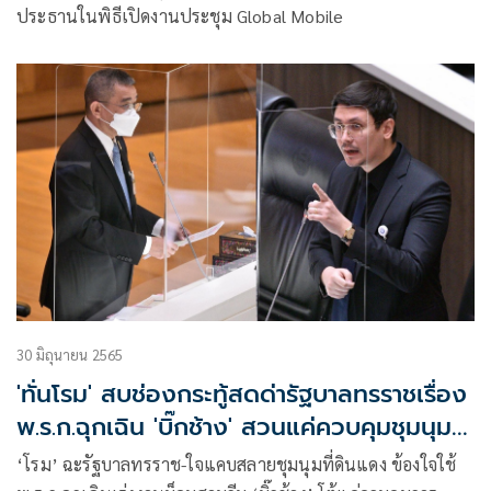
ประธานในพิธีเปิดงานประชุม Global Mobile
30 มิถุนายน 2565
'ทั่นโรม' สบช่องกระทู้สดด่ารัฐบาลทรราชเรื่อง
พ.ร.ก.ฉุกเฉิน 'บิ๊กช้าง' สวนแค่ควบคุมชุมนุม
ไม่ใช่สลาย
‘โรม’ ฉะรัฐบาลทรราช-ใจแคบสลายชุมนุมที่ดินแดง ข้องใจใช้