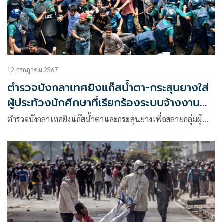
12 กรกฎาคม 2567
ตำรวจบังกลาเทศยิงแก๊สน้ำตา-กระสุนยางใส่
ผู้ประท้วงนักศึกษาที่เรียกร้องระบบจ้างงาน
อย่างเป็นธรรม
ตำรวจบังกลาเทศยิงแก๊สน้ำตาและกระสุนยางเพื่อสลายกลุ่มผู้…