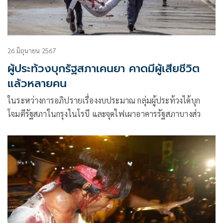
26 มิถุนายน 2567
ผู้ประท้วงบุกรัฐสภาเคนยา คาดมีผู้เสียชีวิต
แล้วหลายคน
ในระหว่างการอภิปรายเรื่องงบประมาณ กลุ่มผู้ประท้วงได้บุก
โจมตีรัฐสภาในกรุงไนโรบี และจุดไฟเผาอาคารรัฐสภาบางส่ว