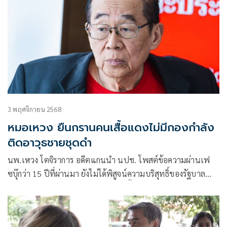
3 พฤศจิกายน 2568
หมอเหวง ยืนกรานคนเสื้อแดงไม่มีกองกำลัง
ติดอาวุธชายชุดดำ
นพ.เหวง โตจิราการ อดีตแกนนำ นปช. โพสต์ข้อความผ่านเฟ
ซบุ๊กว่า 15 ปีที่ผ่านมา ยังไม่ได้พิสูจน์ความบริสุทธิ์ของรัฐบาล
อภิสิทธิ์ และศอฉ.แต่ได้พิสูจน์ว่าคนเสื้อแดงไม่มีกองกำลังติด
อาวุธชายชุดดำ