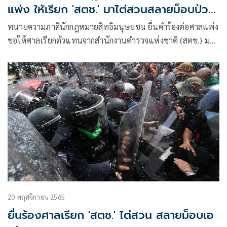
แพ่ง ให้เรียก 'สตช.' มาไต่สวนสลายม็อบป่วน
เอเปก
ทนายความภาคีนักกฎหมายสิทธิมนุษยชน ยื่นคำร้องต่อศาลแพ่ง
ขอให้ศาลเรียกตัวแทนจากสำนักงานตำรวจแห่งชาติ (สตช.) มา
ไต่สวนกรณีเจ้าหน้าที่ตำรวจ
20 พฤศจิกายน 2565
ยื่นร้องศาลเรียก 'สตช.' ไต่สวน สลายม็อบเอ