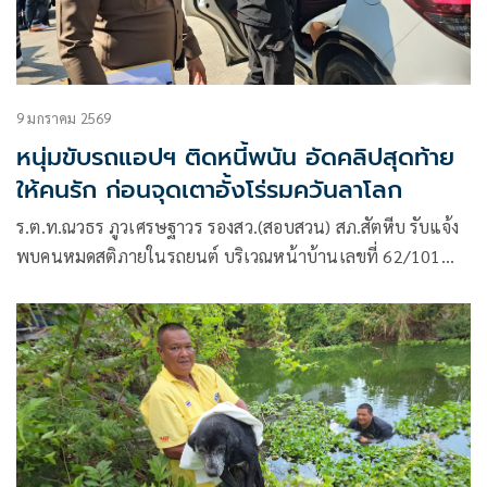
9 มกราคม 2569
หนุ่มขับรถแอปฯ ติดหนี้พนัน อัดคลิปสุดท้าย
ให้คนรัก ก่อนจุดเตาอั้งโร่รมควันลาโลก
ร.ต.ท.ณวธร ภูวเศรษฐาวร รองสว.(สอบสวน) สภ.สัตหีบ รับแจ้ง
พบคนหมดสติภายในรถยนต์ บริเวณหน้าบ้านเลขที่ 62/101
ม.6 ต.สัตหีบ อ.สัตหีบ จ.ชลบุรี จึงพร้อมด้วย หน่วยกู้ภัยมูลนิธิ
สว่างโรจนธรรมสถานสัตหีบ รุดไปตรวจสอบ