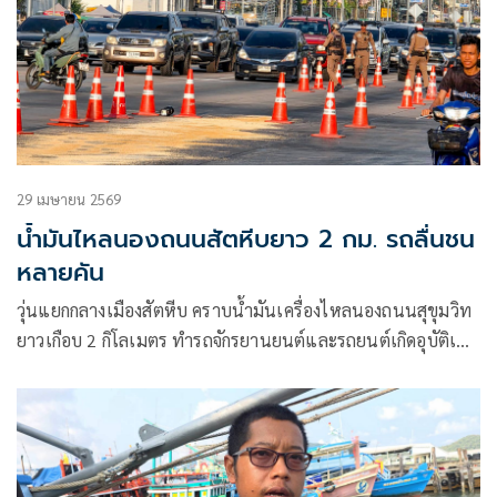
29 เมษายน 2569
น้ำมันไหลนองถนนสัตหีบยาว 2 กม. รถลื่นชน
หลายคัน
วุ่นแยกกลางเมืองสัตหีบ คราบน้ำมันเครื่องไหลนองถนนสุขุมวิท
ยาวเกือบ 2 กิโลเมตร ทำรถจักรยานยนต์และรถยนต์เกิดอุบัติเหตุ
หลายคัน เจ้าหน้าที่เร่งปิดช่องทาง โรยทรายลดความลื่น พร้อม
ตรวจกล้องล่าต้นตอรถน้ำมันรั่ว