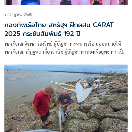
7 กรกฎาคม 2568
กองทัพเรือไทย-สหรัฐฯ ฝึกผสม CARAT
2025 กระชับสัมพันธ์ 192 ปี
พลเรือเอกจิรพล ว่องวิทย์ ผู้บัญชาการทหารเรือ มอบหมายให้
พลเรือเอก ณัฏฐพล เดี๋ยววานิช ผู้บัญชาการกองเรือยุทธการ เป็น
ประธานฝ่ายไทย ร่วมกับ พลเรือตรีหญิง เคธี่ เอฟ เชลดอล รองผู้
บัญชาการกองเรือที่ 7 กองทัพเรือสหรัฐฯ