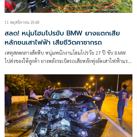
11 พฤศจิกายน 2568
สลด! หนุ่มโฮมโปรขับ BMW ยางแตกเสีย
หลักชนเสาไฟฟ้า เสียชีวิตคาซากรถ
เหตุสลดกลางสัตหีบ หนุ่มพนักงานโฮมโปรวัย 27 ปี ขับ BMW
ไปส่งของให้ลูกค้า ยางหลังระเบิดรถเสียหลักพุ่งอัดเสาไฟฟ้าแรง
จนหักสองท่อน เสียชีวิตคาซากรถ ตำรวจเร่งตรวจวงจรปิดหา
สาเหตุแท้จริง