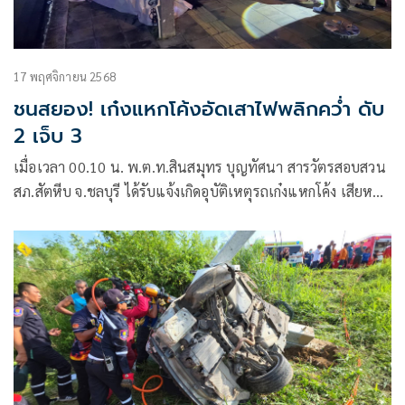
17 พฤศจิกายน 2568
ชนสยอง! เก๋งแหกโค้งอัดเสาไฟพลิกคว่ำ ดับ
2 เจ็บ 3
เมื่อเวลา 00.10 น. พ.ต.ท.สินสมุทร บุญทัศนา สารวัตรสอบสวน
สภ.สัตหีบ จ.ชลบุรี ได้รับแจ้งเกิดอุบัติเหตุรถเก๋งแหกโค้ง เสียหลัก
พุ่งชนเสาไฟส่องสว่างพลิกคว่ำ มีผู้ได้รับบาดเจ็บ และเสียชีวิต
หลายราย