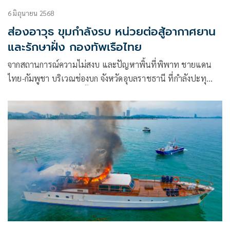
6 มิถุนายน 2568
ส่องอาวุธ ขุมกำลังรบ หน่วยต่อสู้อากาศยาน
และรักษาฝั่ง กองทัพเรือไทย
จากสถานการณ์ความไม่สงบ และปัญหาพิ้นที่พิพาท ชายแดน
ไทย-กัมพูชา บริเวณช่องบก จังหวัดอุบลราชธานี ที่กำลังปะทุ
ความรุนแรง จนอาจถึงขั้นการสู้รบ จึงขอพาไปส่องขุมกำลังหน่วย
กำลังรบของกองทัพเรือ ที่มีความพร้อมสูงสุด