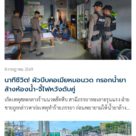
8 กรกฎาคม 2569
นาทีชีวิต! ผัวบีบคอเมียหมอนวด กรอกน้ำยา
ล้างห้องน้ำ-จี้ไฟหวังดับคู่
เกิดเหตุสลดกลางร้านนวดสัตหีบ สามีภรรยาทะเลาะรุนแรง ฝ่าย
ชายถูกกล่าวหาก่อเหตุทำร้ายภรรยา ก่อนพยายามให้น้ำยาล้าง
ห้องน้ำและกระแสไฟฟ้าจบชีวิตทั้งคู่ เพื่อนบ้านเร่งช่วยนำส่งโรง
พยาบาล