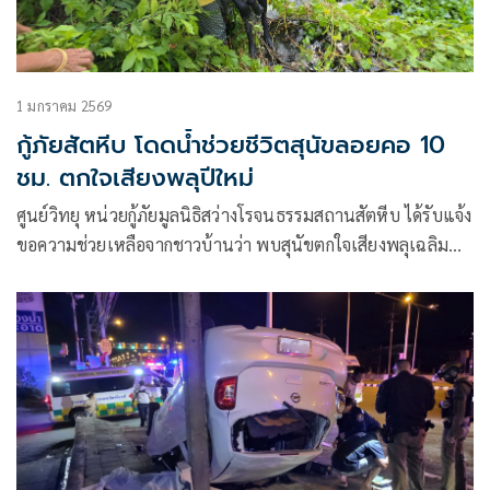
1 มกราคม 2569
กู้ภัยสัตหีบ โดดน้ำช่วยชีวิตสุนัขลอยคอ 10
ชม. ตกใจเสียงพลุปีใหม่
ศูนย์วิทยุ หน่วยกู้ภัยมูลนิธิสว่างโรจนธรรมสถานสัตหีบ ได้รับแจ้ง
ขอความช่วยเหลือจากชาวบ้านว่า พบสุนัขตกใจเสียงพลุเฉลิม
ฉลองเทศกาลปีใหม่ วิ่งหนีเตลิดพลัดตกลงไปในหนองน้ำ สวน
กรมหลวงชุมพร ข้างร้านอาหารสุนหมูเด้ง ตลาดสัตหีบ ต.สัตหีบ
อ.สัตหีบ จ.ชลบุรี ขณะนี้ไม่สามารถช่วยเ