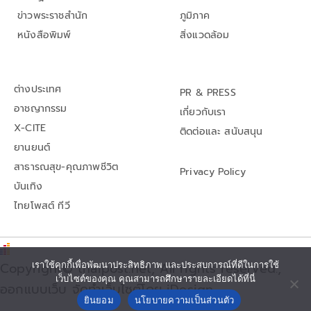
ข่าวพระราชสำนัก
ภูมิภาค
หนังสือพิมพ์
สิ่งแวดล้อม
ต่างประเทศ
PR & PRESS
อาชญากรรม
เกี่ยวกับเรา
X-CITE
ติดต่อและ สนับสนุน
ยานยนต์
สาธารณสุข-คุณภาพชีวิต
Privacy Policy
บันเทิง
ไทยโพสต์ ทีวี
Copyright© thaipost.net, All rights reserved.,
เราใช้คุกกี้เพื่อพัฒนาประสิทธิภาพ และประสบการณ์ที่ดีในการใช้
เว็บไซต์ของคุณ คุณสามารถศึกษารายละเอียดได้ที่นี่
ออกแบบเว็บ จัดทำเว็บไซต์โดย iDesign
ยินยอม
นโยบายความเป็นส่วนตัว