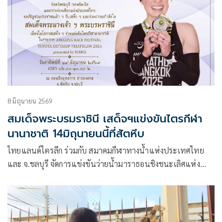
8 มิถุนายน 2569
สมเด็จพระบรมราชินี เสด็จฯแข่งขันไตรกีฬา
นานาชาติ 14มิถุนายนนี้ที่สัตหีบ
ไทยแลนด์ไตรลีก ร่วมกับ สมาคมกีฬาทางน้ำแห่งประเทศไทย
และ จ.ชลบุรี จัดการแข่งขันว่ายน้ำมาราธอนชิงชนะเลิศแห่ง
ประเทศไทย (Open Water Swimming) ประจำปี 2569 ซีรี่ส์ 2
ระหว่างวันที่ 13-14 มิ.ย.2569 ณ อ่าวดงตาล กองเรือยุทธการ
อำเภอสัตหีบ จังหวัดชลบุรี ชิงถ้วยพระราชทานพระบาทสมเด็จ
พระเจ้าอยู่หัว และ สมเด็จพระนางเจ้าฯ พระบรมราชินี