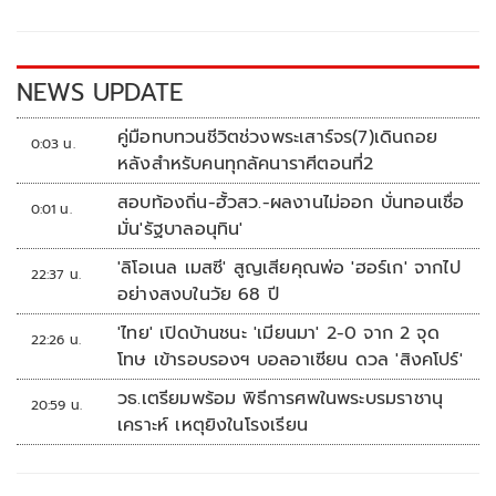
o
Li
o
n
k
k
NEWS UPDATE
คู่มือทบทวนชีวิตช่วงพระเสาร์จร(7)เดินถอย
0:03 น.
หลังสำหรับคนทุกลัคนาราศีตอนที่2
สอบท้องถิ่น-ฮั้วสว.-ผลงานไม่ออก บั่นทอนเชื่อ
0:01 น.
มั่น'รัฐบาลอนุทิน'
'ลิโอเนล เมสซี' สูญเสียคุณพ่อ 'ฮอร์เก' จากไป
22:37 น.
อย่างสงบในวัย 68 ปี
'ไทย' เปิดบ้านชนะ 'เมียนมา' 2-0 จาก 2 จุด
22:26 น.
โทษ เข้ารอบรองฯ บอลอาเซียน ดวล 'สิงคโปร์'
วธ.เตรียมพร้อม พิธีการศพในพระบรมราชานุ
20:59 น.
เคราะห์ เหตุยิงในโรงเรียน