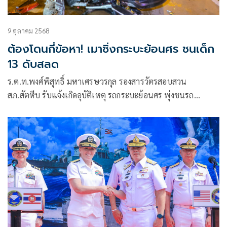
9 ตุลาคม 2568
ต้องโดนกี่ข้อหา! เมาซิ่งกระบะย้อนศร ชนเด็ก
13 ดับสลด
ร.ต.ท.พงศ์พิสุทธิ์ มหาเศรษวรกุล รองสารวัตรสอบสวน
สภ.สัตหีบ รับแจ้งเกิดอุบัติเหตุ รถกระบะย้อนศร พุ่งชนรถ
จักรยานยนต์ มีผู้เสียชีวิต บนถนนสุขุมวิท ช่วงกิโลเมตรที่ 2 เส้น
ทางขาเข้าสัตหีบ ต.สัตหีบ อ.สัตหีบ จ.ชลบุรี จึงพร้อมด้วย หน่วย
กู้ภัยมูลนิธิสว่างโรจนธรรมสถานสัตหีบ รุดตรวจสอบ