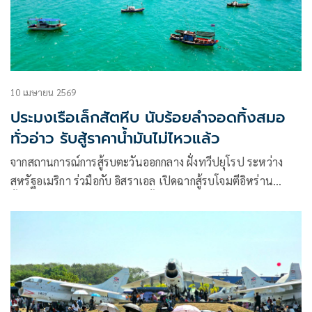
10 เมษายน 2569
ประมงเรือเล็กสัตหีบ นับร้อยลำจอดทิ้งสมอ
ทั่วอ่าว รับสู้ราคาน้ำมันไม่ไหวแล้ว
จากสถานการณ์การสู้รบตะวันออกกลาง ฝั่งทวีปยุโรป ระหว่าง
สหรัฐอเมริกา ร่วมือกับ อิสราเอล เปิดฉากสู้รบโจมตีอิหร่าน
ตั้งแต่วันเสาร์ที่ 28 ก.พ.69 ซึ่งทั้งสองฝ่ายทำการสู้รบกันอย่างต่อ
เนื่อง มีทีท่าทวีความรุนแรงมากขึ้น ยืดเยื้อต่อเนื่องมาจนถึง
ปัจจุบัน