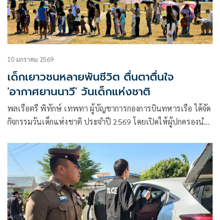
10 มกราคม 2569
เด็กเยาวชนหลายพันชีวิต ตื่นตาตื่นใจ
'อากาศยานนาวี' วันเด็กแห่งชาติ
พลเรือตรี พิทักษ์ เทพทา ผู้บัญชาการกองการบินทหารเรือ ได้จัด
กิจกรรมวันเด็กแห่งชาติ ประจําปี 2569 โดยเปิดให้ผู้ปกครองนํา
บุตรหลาน เด็กและเยาวชน เข้าเที่ยวชมอากาศยานนาวี และ
ยุทโธปกรณ์ อย่างใกล้ชิด ตลอดจน การแสดงการบินผาดโผนของ
เฮลิคอปเตอร์ ณ ลานจอดแสดงอากาศยาน “NAVAL AVIATION
MUSEUM”