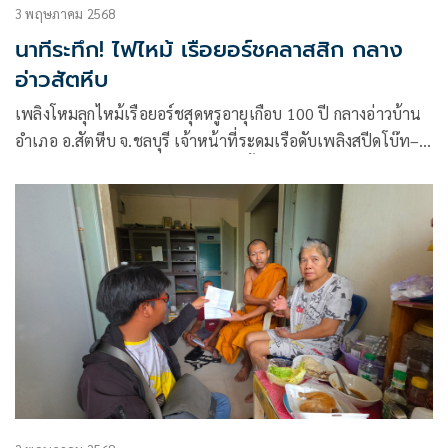
3 พฤษภาคม 2568
นาทีระทึก! ไฟไหม้ เรือยอร์ชคลาสสิก กลาง
อ่าวสัตหีบ
เพลิงโหมลุกไหม้เรือยอร์ชสุดหรูอายุเกือบ 100 ปี กลางอ่าวบ้าน
อำเภอ อ.สัตหีบ จ.ชลบุรี เจ้าหน้าที่ระดมเรือดับเพลิงสปีดโบ๊ท–
เจ็ตสกีช่วยฉีดน้ำควบคุมไฟหวิดวอดทั้งลำ เจ้าของเรือเผยไม่ได้
ทำประกัน แต่โชคดีไร้เจ็บ-เสียชีวิต คาดสาเหตุจาก ไฟฟ้า
ลัดวงจร