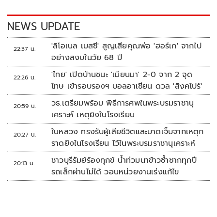
o
n
k
k
NEWS UPDATE
'ลิโอเนล เมสซี' สูญเสียคุณพ่อ 'ฮอร์เก' จากไป
22:37 น.
อย่างสงบในวัย 68 ปี
'ไทย' เปิดบ้านชนะ 'เมียนมา' 2-0 จาก 2 จุด
22:26 น.
โทษ เข้ารอบรองฯ บอลอาเซียน ดวล 'สิงคโปร์'
วธ.เตรียมพร้อม พิธีการศพในพระบรมราชานุ
20:59 น.
เคราะห์ เหตุยิงในโรงเรียน
ในหลวง ทรงรับผู้เสียชีวิตและบาดเจ็บจากเหตุก
20:27 น.
ราดยิงในโรงเรียน ไว้ในพระบรมราชานุเคราะห์
ชาวบุรีรัมย์ร้องทุกข์ น้ำท่วมนาข้าวซ้ำซากทุกปี
20:13 น.
รถเล็กผ่านไม่ได้ วอนหน่วยงานเร่งแก้ไข