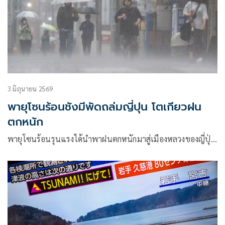
3 มิถุนายน 2569
พายุโซนร้อนชังมีพัดถล่มญี่ปุน โตเกียวฝน
ตกหนัก
พายุโซนร้อนรุนแรงได้นำพาฝนตกหนักมาสู่เมืองหลวงของญี่ปุ่…