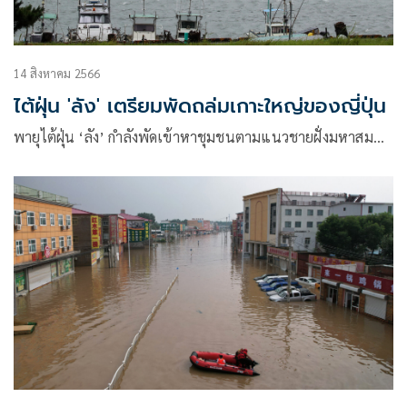
14 สิงหาคม 2566
ไต้ฝุ่น 'ลัง' เตรียมพัดถล่มเกาะใหญ่ของญี่ปุ่น
พายุไต้ฝุ่น ‘ลัง’ กำลังพัดเข้าหาชุมชนตามแนวชายฝั่งมหาสม…