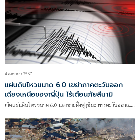
4 เมษายน 2567
แผ่นดินไหวขนาด 6.0 เขย่าภาคตะวันออก
เฉียงเหนือของญี่ปุ่น ไร้เตือนภัยสึนามิ
เกิดแผ่นดินไหวขนาด 6.0 นอกชายฝั่งฟุกุชิมะ ทางตะวันออกเฉ…