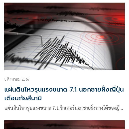
8 สิงหาคม 2567
แผ่นดินไหวรุนแรงขนาด 7.1 นอกชายฝั่งญี่ปุ่น
เตือนภัยสึนามิ
แผ่นดินไหวรุนแรงขนาด 7.1 ริกเตอร์นอกชายฝั่งทางใต้ของญี่…