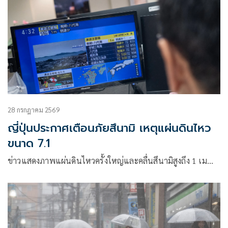
28 กรกฎาคม 2569
ญี่ปุ่นประกาศเตือนภัยสึนามิ เหตุแผ่นดินไหว
ขนาด 7.1
ข่าวแสดงภาพแผ่นดินไหวครั้งใหญ่และคลื่นสึนามิสูงถึง 1 เม…