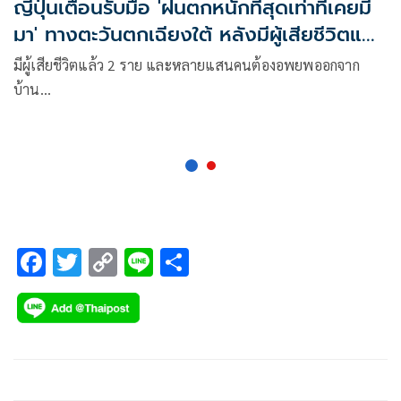
ญี่ปุ่นเตือนรับมือ 'ฝนตกหนักที่สุดเท่าที่เคยมี
มา' ทางตะวันตกเฉียงใต้ หลังมีผู้เสียชีวิตแล้ว
2 ราย
มีผู้เสียชีวิตแล้ว 2 ราย และหลายแสนคนต้องอพยพออกจาก
บ้าน…
F
T
C
Li
S
ac
wi
o
n
h
e
tt
p
e
ar
b
er
y
e
o
Li