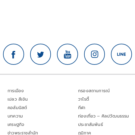
การเมือง
กรองสถานการณ์
เปลว สีเงิน
วาไรตี้
คอลัมนิสต์
กีฬา
บทความ
ท่องเที่ยว – ศิลปวัฒนธรรม
เศรษฐกิจ
ประชาสัมพันธ์
ข่าวพระราชสำนัก
ภูมิภาค