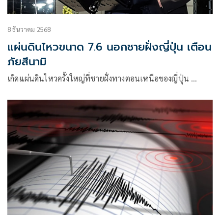
8 ธันวาคม 2568
แผ่นดินไหวขนาด 7.6 นอกชายฝั่งญี่ปุ่น เตือน
ภัยสึนามิ
เกิดแผ่นดินไหวครั้งใหญ่ที่ชายฝั่งทางตอนเหนือของญี่ปุ่น …