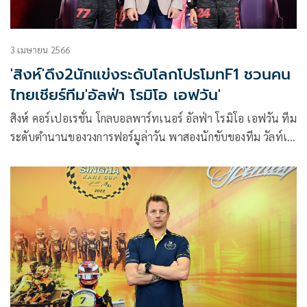
3 เมษายน 2566
'สิงห์'ดึง2นักแข่งระดับโลกโปรโมทF1 ชวนคน
ไทยเชียร์ทีม'อัลฟ่า โรมิโอ เอฟวัน'
สิงห์ คอร์เปอเรชั่น โกลบอลพาร์ทเนอร์ อัลฟ่า โรมิโอ เอฟวัน ทีม
ระดับตำนานของวงการฟอร์มูล่าวัน พาสองนักขับของทีม วัลท์เท
อรี บอททาส ยอดนักขับชาวฟินแลนด์วัย 34 ปีและ โจว กวนยู
นักขับเอฟวันคนแรกในประวัติศาสตร์ของจีนวัย 24 ปี มาร่วม
โปรโมทการแข่งขันฟอร์มูล่าวัน 2023 พร้อมชวนแฟนมอเตอร์
สปอร์ตชาวไทยร่วมเชียร์อัลฟ่า โรมิโอ เอฟวัน ท่ามกลางแฟน
คลับของทีม และสื่อมวลชนที่มาร่วมงานอย่างคับคั่ง ที่หอประชุม
ใหญ่ บริษัท บุญรอดบริวเวอรี่ จำกัด ถนนสามเสน เมื่อวันที่ 3
เมษายนที่ผ่านมา