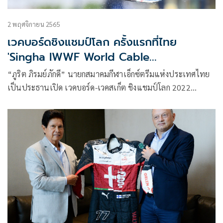
2 พฤศจิกายน 2565
เวคบอร์ดชิงแชมป์โลก ครั้งแรกที่ไทย
'Singha IWWF World Cable
Wakeboard' 32 ชาติร่วม
“ภูริต ภิรมย์ภักดี” นายกสมาคมกีฬาเอ็กซ์ตรีมแห่งประเทศไทย
เป็นประธานเปิด เวคบอร์ด-เวคสเก็ต ชิงแชมป์โลก 2022
รายการ “Singha IWWF World Cable Wakeboard and
Wakeskate Championships 2022” เป็นครั้งแรกที่ประเทศไทย
เป็นเจ้าภาพ โดยมีนักกีฬาจาก 32 ประเทศ 300 ชีวิต ร่วมชิงชัย
พร้อมเผยได้การตอบรับจากเหล่านักกีฬาทั่วโลกเป็นอย่างดี ขณะ
ที่ นักกีฬาไทย ก็ทำผลงานได้ยอดเยี่ยม ชี้ “เมืองไทย” จัดแข่ง
กีฬาอะไร ใครๆ ก็อยากมาเยือน ยืนยันพร้อมดึงรายการระดับโลก
มาจัดอีก แถมเล็ง “โค้ชฝีมือดี” มาสร้างนักกีฬาเอ็กซ์ตรีมไทยใน
ประภทต่างๆ เพื่อพัฒนาไปสู่ระดับโลกต่อไป