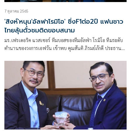
7 ตุลาคม 2565
'สิงห์'หนุน'อัลฟาโรมิโอ' ซิ่งF1ต่อ2ปี แฟนชาว
ไทยลุ้นตั๋วชมติดขอบสนาม
มร.เฟรเดอริค แวสเซอร์ ทีมบอสของทีมอัลฟ่า โรมิโอ ทีมระดับ
ตำนานของวงการเอฟวัน เข้าพบ คุณสันติ ภิรมย์ภักดี ประธาน
กรรมการบริหาร บริษัท บุญรอดบริวเวอรี่ จำกัด ที่อาคาร สิงห์
คอมเพล็กซ์ เมื่อวันก่อน เพื่อขอบคุณหลังร่วมกันเป็น โกลบอล
พาร์ทเนอร์ มาตั้งแต่ 2019 มีความสัมพันธ์ที่ดีกันมาโดยตลอด
โดยในปีนี้ได้ต่อสัญญาอีก 2 ปี (ฤดูกาล 2022-2023) โดยมีการ
ขยับสัญลักษณ์สิงห์ขึ้นไปอยู่ที่ปีกหลังของรถเอฟวันซึ่งจะทำให้
เห็นเด่นชัดขึ้น ส่วนแฟนความเร็วชาวไทยเตรียมเฮซิ่ง “สิงห์ อี
เรซซิง ชาลเลนจ์” ลุ้นชมเอฟวันถึงขอบสนาม