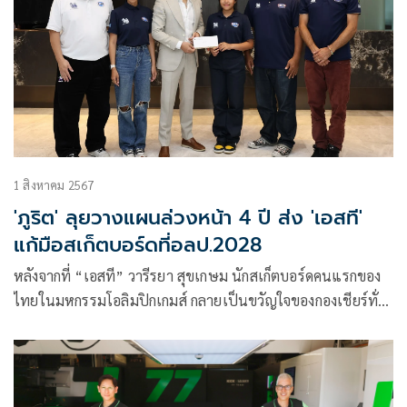
กรรมการผู้จัดการใหญ่ บริษัท บุญรอดบริวเวอรี่ จำกัด ให้การ
ต้อนรับ ที่อาคารสิงห์ คอมเพล็กซ์ ถนนเพชรบุรี กรุงเทพฯ พร้อม
กันนี้ได้มอบเงินสนับสนุนพิเศษจำนวน 5.2 ล้านบาทให้แก่ทั้ง 3
สมาคมกีฬา
1 สิงหาคม 2567
'ภูริต' ลุยวางแผนล่วงหน้า 4 ปี ส่ง 'เอสที'
แก้มือสเก็ตบอร์ดที่อลป.2028
หลังจากที่ “เอสที” วารีรยา สุขเกษม นักสเก็ตบอร์ดคนแรกของ
ไทยในมหกรรมโอลิมปิกเกมส์ กลายเป็นขวัญใจของกองเชียร์ทั่ว
โลก ด้วยความน่ารัก และสามารถทำผลงานได้อย่างยอดเยี่ยมคว้า
อันดับ 17 จากนักกีฬาทั้งหมด โดยคุณภูริต ภิรมย์ภักดี นายก
สมาคมกีฬาเอ็กซ์ตรีมแห่งประเทศไทย ได้ชื่นชมในความตั้งใจ
และความสามารถ หลังจากนี้จะได้วางแผนทำงานร่วมกันเพื่อเป้า