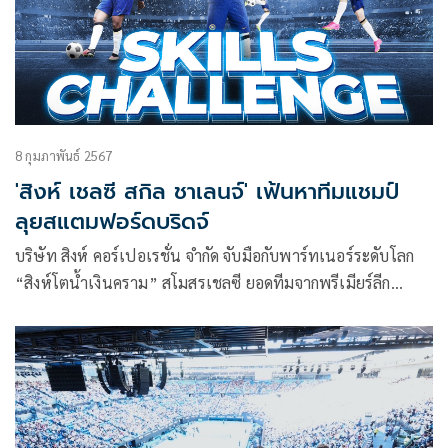
ทรูน ประเทศสกอตแลนด์ ซึ่งเป็นสนามแข่งขันในปี 2024
8 กุมภาพันธ์ 2567
'สิงห์ เชลซี สกิล ชาเลนจ์' เฟ้นหาทีมแชมป์
ลุยสแตมฟอร์ดบริดจ์
บริษัท สิงห์ คอร์เปอเรชั่น จำกัด จับมือกับพาร์ทเนอร์ระดับโลก
“สิงห์โตน้ำเงินคราม” สโมสรเชลซี ยอดทีมจากพรีเมียร์ลีก
เตรียมระเบิดการแข่งขันทักษะฟุตบอล “สิงห์ เชลซี สกิล ชาเลน
จ์” (Singha Chelsea Skills Challenge) ทดสอบ 3 ทักษะ (Skills
Challenge) ทั้ง การส่งบอล (Passing Challenge), การยิงประตู
(Shooting Challenge) และ ยิงชนคาน (Cross Bar Challenge)
เฟ้นหาสุดยอดทีม บินท้าดวลนักฟุตบอลของเชลซี พร้อมเชียร์
สิงห์บลูส์ ที่สแตมฟอร์ดบริดจ์ ประเทศอังกฤษ แบบติดขอบสนาม