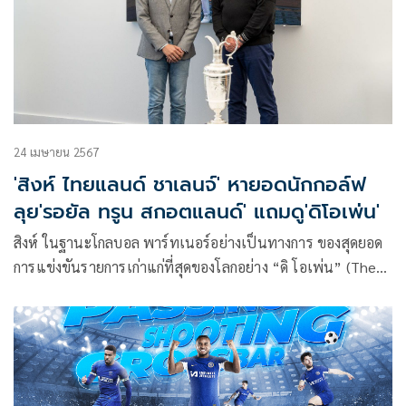
24 เมษายน 2567
'สิงห์ ไทยแลนด์ ชาเลนจ์' หายอดนักกอล์ฟ
ลุย'รอยัล ทรูน สกอตแลนด์' แถมดู'ดิโอเพ่น'
สิงห์ ในฐานะโกลบอล พาร์ทเนอร์อย่างเป็นทางการ ของสุดยอด
การแข่งขันรายการเก่าแก่ที่สุดของโลกอย่าง “ดิ โอเพ่น” (The
Open) ซึ่งจัดต่อเนื่องมายาวนานถึง 152 ปี ซึ่งในปีที่ 2 ของการ
เป็นออฟฟิศเชียล เบียร์ พาร์ทเนอร์ (Official Beer Partner)
ล่าสุด “สิงห์” สร้างประสบการณ์กอล์ฟทัวร์นาเม้นต์ระดับโลก
จัดการแข่งขัน “สิงห์ ไทยแลนด์ ชาเลนจ์” เฟ้นหายอดฝีมือคน
ไทยร่วมชมแบบติดขอบสนาม และพาไปออกรอบถึงสนามรอยัล