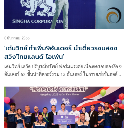
8 ธันวาคม 2566
'เด่นวิทย์'ทำเพิ่ม9อันเดอร์ นำเดี่ยวรอบสอง
สวิง'ไทยแลนด์ โอเพ่น'
เด่นวิทย์ เดวิด บริบูรณ์ทรัพย์ ฟอร์มแรงต่อเนื่องกดรอบสองอีก 9
อันเดอร์ 62 ขึ้นนำที่สกอร์รวม 13 อันเดอร์ ในการแข่งขันกอล์ฟ
“ไทยแลนด์ โอเพ่น” ครั้งที่ 51 ชิงถ้วยพระราชทาน รัชกาลที่ 9
พร้อมเงินรางวัลรวม 5 ล้านบาท ณ สนามกอล์ฟริเวอร์เดล กอล์ฟ
คลับ พาร์ 71 จังหวัดปทุมธานี เมื่อวันที่ 8 ธันวาคม 2566