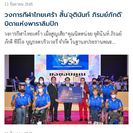
13 กันยายน 2565
วงการกีฬาไทยเศร้า สิ้น'จุตินันท์ ภิรมย์ภักดี'
บิดาแห่งพาราลิมปิก
วงการกีฬาไทยเศร้า เมื่อสูญเสีย”คุณนิดหน่อย จุตินันท์ ภิรมย์
ภักดี ซีอีโอ บุญรอดบริวเวอรี่ จำกัด ในฐานะประธานคณะ
กรรมการกีฬาพาราลิมปิกแห่งประเทศไทย ผู้ให้การสนับสนุน
ให้การดูแลวงการกีฬาคนพิการไทย จนเปรียบเสมือนบิดาแห่ง
พาราลิมปิกไทย