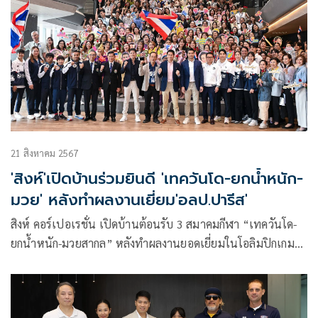
21 สิงหาคม 2567
'สิงห์'เปิดบ้านร่วมยินดี 'เทควันโด-ยกน้ำหนัก-
มวย' หลังทำผลงานเยี่ยม'อลป.ปารีส'
สิงห์ คอร์เปอเรชั่น เปิดบ้านต้อนรับ 3 สมาคมกีฬา “เทควันโด-
ยกน้ำหนัก-มวยสากล” หลังทำผลงานยอดเยี่ยมในโอลิมปิกเกมส์
ปารีส จากการคว้า 1 เหรียญทอง 2 เหรียญเงิน 2 เหรียญ
ทองแดง โดยมีคุณภูริต ภิรมย์ภักดี กรรมการผู้จัดการใหญ่ บริษัท
บุญรอดบริวเวอรี่ จำกัด และคุณปิติ ภิรมย์ภักดี กรรมการรอง