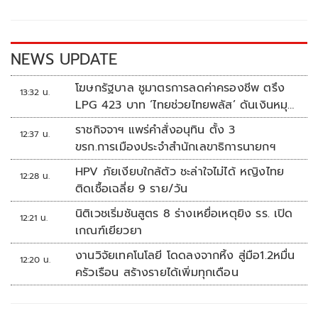
o
Li
o
n
k
k
NEWS UPDATE
โฆษกรัฐบาล ชูมาตรการลดค่าครองชีพ ตรึง
13:32 น.
LPG 423 บาท ‘ไทยช่วยไทยพลัส’ ดันเงินหมุน
แสนล้าน
ราชกิจจาฯ แพร่คำสั่งอนุทิน ตั้ง 3
12:37 น.
ขรก.การเมืองประจำสำนักเลขาธิการนายกฯ
HPV ภัยเงียบใกล้ตัว ชะล่าใจไม่ได้ หญิงไทย
12:28 น.
ติดเชื้อเฉลี่ย 9 ราย/วัน
นิติเวชเริ่มชันสูตร 8 ร่างเหยื่อเหตุยิง รร. เปิด
12:21 น.
เกณฑ์เยียวยา
งานวิจัยเทคโนโลยี โดดลงจากหิ้ง สู่มือ1.2หมื่น
12:20 น.
ครัวเรือน สร้างรายได้เพิ่มทุกเดือน