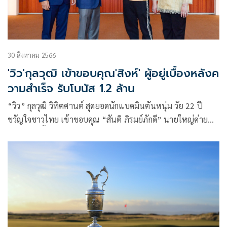
30 สิงหาคม 2566
'วิว'กุลวุฒิ เข้าขอบคุณ'สิงห์' ผู้อยู่เบื้องหลังค
วามสำเร็จ รับโบนัส 1.2 ล้าน
“วิว” กุลวุฒิ วิทิตศานต์ สุดยอดนักแบดมินตันหนุ่ม วัย 22 ปี
ขวัญใจชาวไทย เข้าขอบคุณ “สันติ ภิรมย์ภักดี” นายใหญ่ค่าย
สิงห์ ผู้อยู่เบื้องหลังความสำเร็จ ในการสร้างประวัติศาสตร์คว้า
แชมป์ชายเดี่ยว ศึกแบดมินตันโลก 2023 “บิ๊กบอสสันติ” กล่าว
ชื่นชมผลงาน ด้าน “กุลวุฒิ” ยืนยันจะมุ่งมั่นทำหน้าที่อย่างเต็มที่
เพื่อนำชื่อเสียงให้กับประเทศไทยและนำความสุขมาให้กับแฟน
กีฬาชาวไทย