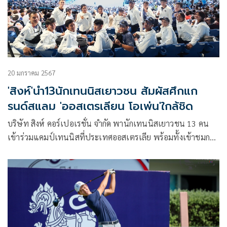
นัดปิดฤดูกาลฟุตบอลพรีเมียร์ลีก 2023/24 วันอาทิตย์ที่ 19
พฤษภาคม 2567 พร้อมชิงรางวัลรวม มูลค่ากว่า 1,000,000 บาท
20 มกราคม 2567
'สิงห์'นำ13นักเทนนิสเยาวชน สัมผัสศึกแก
รนด์สแลม 'ออสเตรเลียน โอเพ่น'ใกล้ชิด
บริษัท สิงห์ คอร์เปอเรชั่น จำกัด พานักเทนนิสเยาวชน 13 คน
เข้าร่วมแคมป์เทนนิสที่ประเทศออสเตรเลีย พร้อมทั้งเข้าชมการ
แข่งขันเทนนิสแกรนด์สแลม ออสเตรเลียนโอเพ่น 2024 สัมผัส
ประสบการณ์ระดับโลก ในกิจกรรม “สิงห์ แกรนด์สแลม เอ็กซ์พี
เรียนซ์” ซึ่งปีนี้จัดเป็นปีที่ 7