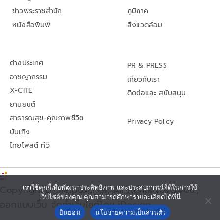
ข่าวพระราชสำนัก
ภูมิภาค
หนังสือพิมพ์
สิ่งแวดล้อม
ต่างประเทศ
PR & PRESS
อาชญากรรม
เกี่ยวกับเรา
X-CITE
ติดต่อและ สนับสนุน
ยานยนต์
สาธารณสุข-คุณภาพชีวิต
Privacy Policy
บันเทิง
ไทยโพสต์ ทีวี
Copyright© thaipost.net, All rights reserved.,
เราใช้คุกกี้เพื่อพัฒนาประสิทธิภาพ และประสบการณ์ที่ดีในการใช้
เว็บไซต์ของคุณ คุณสามารถศึกษารายละเอียดได้ที่นี่
ออกแบบเว็บ จัดทำเว็บไซต์โดย iDesign
ยินยอม
นโยบายความเป็นส่วนตัว