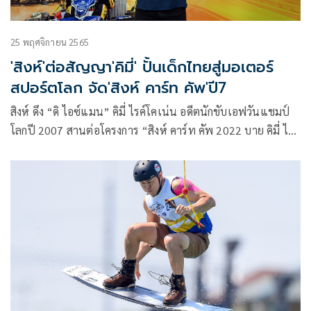
25 พฤศจิกายน 2565
'สิงห์'ต่อสัญญา'คิมี่' ปั้นเด็กไทยสู่มอเตอร์
สปอร์ตโลก จัด'สิงห์ คาร์ท คัพ'ปี7
สิงห์ ดึง “ดิ ไอซ์แมน” คิมี่ ไรค์โคเน่น อดีตนักขับเอฟวันแชมป์
โลกปี 2007 สานต่อโครงการ “สิงห์ คาร์ท คัพ 2022 บาย คิมี่ ไรค์
โคเน่น” ต่อเนื่องเป็นปีที่ 7 พร้อมต่อสัญญากับยอดนักขับชาว
ฟินแลนด์ ในฐานะ “โกลบอล แบรนด์ แอมบาสเดอร์” ของสิงห์
ในต่างประเทศ