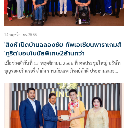
14 พฤศจิกายน 2566
'สิงห์'เปิดบ้านฉลองชัย ทัพเอเชียนพาราเกมส์
'ภูริต'มอบโบนัสพิเศษ2ล้านกว่า
เมื่อช่วงค่ำวันที่ 13 พฤศจิกายน 2566 ที่ หอประชุมใหญ่ บริษัท
บุญรอดบริวเวอรี่ จำกัด ร.ท.ณัยณพ ภิรมย์ภักดี ประธานคณะ
กรรมการพาราลิมปิกแห่งประเทศไทย จัดงานฉลองชัย และมอบ
เงินสนับสนุนให้แก่นักกีฬาพาราลิมปิกไทย จากผลงานยอดเยี่ยม
จากการแข่งขันกีฬา “เอเชียนพาราเกมส์” ครั้งที่ 4 ที่เมืองหาง
โจว ประเทศจีน โดยมี ดร.ก้องศักด ยอดมณี ผู้ว่าการการกีฬาแห่ง
ประเทศไทย ร่วมแสดงความยินดี