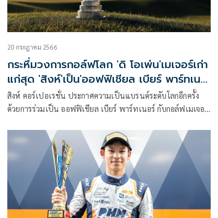
20 กรกฎาคม 2566
กระหึ่มวงการกอล์ฟโลก 'ดิ โอเพ่น'เมเจอร์เก่า
แก่สุด 'สิงห์'เป็น'ออฟฟิเชียล เบียร์ พาร์ทเนอ
ร์'
สิงห์ คอร์เปอเรชั่น ประกาศความเป็นแบรนด์ระดับโลกอีกครั้ง
ด้วยการร่วมเป็น ออฟฟิเชียล เบียร์ พาร์ทเนอร์ กับกอล์ฟเมเจอร์
รายการที่เก่าแก่ที่สุดในโลก “ดิ โอเพ่น” หรือ บริติช โอเพ่น แช
มเปียนชิพ ในฐานะออฟฟิเชียล เบียร์ อย่างเป็นทางการของ ดิ
โอเพ่น หรือ official beer of The Open ระหว่างปี 2023-2025