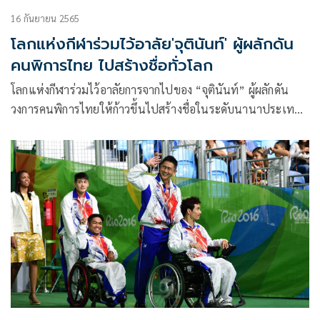
16 กันยายน 2565
โลกแห่งกีฬาร่วมไว้อาลัย'จุตินันท์' ผู้ผลักดัน
คนพิการไทย ไปสร้างชื่อทั่วโลก
โลกแห่งกีฬาร่วมไว้อาลัยการจากไปของ “จุตินันท์” ผู้ผลักดัน
วงการคนพิการไทยให้ก้าวขึ้นไปสร้างชื่อในระดับนานาประเทศ
คณะกรรมการพาราลิมปิกเอเชีย พร้อมด้วย สื่อดัง
Insidethegames ร่วมเสนอข่าวการจากไปในครั้งนี้ ด้าน”บาสวีล
แชร์โลก” ยกคือแชมป์ตัวจริงของวงการพาราสปอร์ต