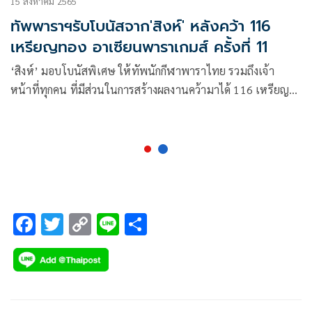
15 สิงหาคม 2565
ทัพพาราฯรับโบนัสจาก'สิงห์' หลังคว้า 116
เหรียญทอง อาเซียนพาราเกมส์ ครั้งที่ 11
‘สิงห์’ มอบโบนัสพิเศษ ให้ทัพนักกีฬาพาราไทย รวมถึงเจ้า
หน้าที่ทุกคน ที่มีส่วนในการสร้างผลงานคว้ามาได้ 116 เหรียญ
ทอง 113 เหรียญเงิน และ 90 เหรียญทองแดง ในอาเซียนพารา
เกมส์ ครั้งที่ 11 ที่เมืองโซโล ประเทศอินโดนีเซีย ระหว่างวันที่ 30
กรกฎาคม – 6 สิงหาคมที่ผ่านมา ปิดฉากอันดับที่ 2 เป็นรอง “เจ้า
ภาพ” อินโดนีเซีย พร้อมกับมอบเงินพิเศษอีก 10,000 บาท
สำหรับผู้ที่ทำลายสถิติของตัวเอง รวมเป็นเงินทั้งสิ้น 1,835,500
บาท
F
T
C
Li
S
ac
wi
o
n
h
e
tt
p
e
ar
b
er
y
e