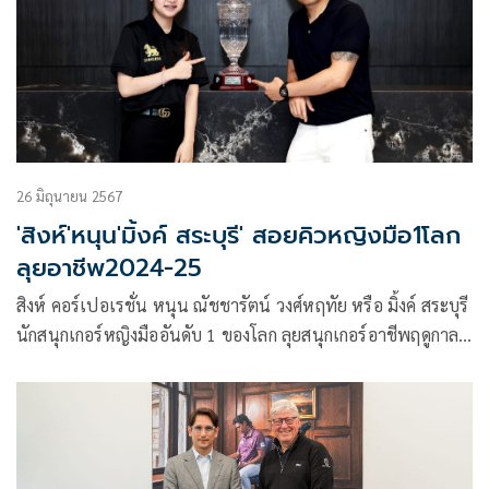
26 มิถุนายน 2567
'สิงห์'หนุน'มิ้งค์ สระบุรี' สอยคิวหญิงมือ1โลก
ลุยอาชีพ2024-25
สิงห์ คอร์เปอเรชั่น หนุน ณัชชารัตน์ วงศ์หฤทัย หรือ มิ้งค์ สระบุรี
นักสนุกเกอร์หญิงมืออันดับ 1 ของโลก ลุยสนุกเกอร์อาชีพฤดูกาล
2024-25 หลังทำผลงานยอดเยี่ยมคว้าแชมป์เบลเยียม วีเมน
โอเพ่น และรองแชมป์สนุกเกอร์หญิงโลก ที่ประเทศจีน