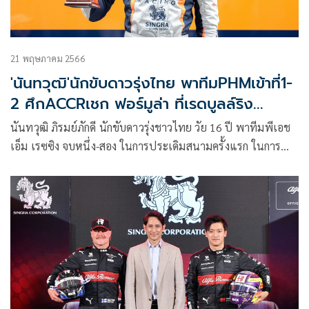
21 พฤษภาคม 2566
'นันทวุฒิ'นักขับดาวรุ่งไทย พาทีมPHMเข้าที่1-
2 ศึกACCRเชก ฟอร์มูล่า ที่เรดบูลล์ริง
ออสเตรีย
นันทวุฒิ ภิรมย์ภักดี นักขับดาวรุ่งชาวไทย วัย 16 ปี พาทีมพีเอช
เอ็ม เรซซิง จบหนึ่ง-สอง ในการประเดิมสนามครั้งแรก ในการ
แข่งขันรถสูตรล้อเปิด เอซีซีอาร์ เชก ฟอร์มูล่า ที่เรดบูลล์ริง
สนามความยาว 4.318 กม. ที่ประเทศออสเตรีย เมื่อคืนวันที่ 20
พฤษภาคม 2566 ที่ผ่านมา