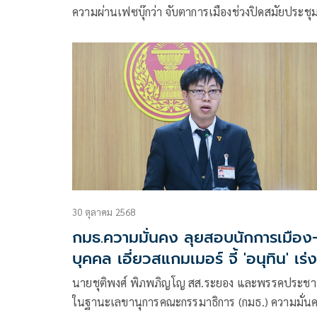
ความผ่านเฟซบุ๊กว่า จับตาการเมืองช่วงปิดสมัยประชุ
สภา
30 ตุลาคม 2568
กมธ.ความมั่นคง ลุยสอบนักการเมือง
บุคคล เอี่ยวสแกมเมอร์ จี้ 'อนุทิน' เร่ง
สร้างความกระจ่าง
นายชุติพงศ์ พิภพภิญโญ สส.ระยอง และพรรคประช
ในฐานะเลขานุการคณะกรรมาธิการ (กมธ.) ความมั่น