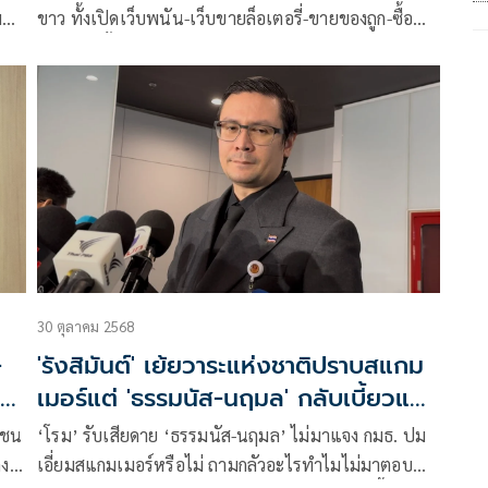
ม
ขาว ทั้งเปิดเว็บพนัน-เว็บขายล็อเตอรี่-ขายของถูก-ซื้อ
อสังหาฯ-ตั้งมูลนิธิ นำเงินทุนเส่นการเมือง เข้าสู่อำนาจรัฐ
คุมเกมเอง ซัด ”ธรรมนัส-ชนนพัฒฐ์“ ถ้าใสจริง ไม่แป้ง
ไม่เทา ใช้โอกาสแจงให้ชัด หากไม่ใส ควรมีคนติดคุก
30 ตุลาคม 2568
-
'รังสิมันต์' เย้ยวาระแห่งชาติปราบสแกม
เมอร์แต่ 'ธรรมนัส-นฤมล' กลับเบี้ยวแจง
กมธ.
าชน
‘โรม’ รับเสียดาย ‘ธรรมนัส-นฤมล’ ไม่มาแจง กมธ. ปม
คง
เอี่ยมสแกมเมอร์หรือไม่ ถามกลัวอะไรทำไมไม่มาตอบ