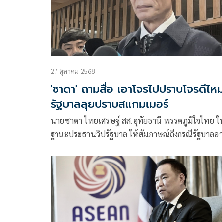
27 ตุลาคม 2568
'ชาดา' ถามสื่อ เอาโจรไปปราบโจรดีไห
รัฐบาลลุยปราบสแกมเมอร์
นายชาดา ไทยเศรษฐ์ สส.อุทัยธานี พรรคภูมิใจไทย ใ
ฐานะประธานวิปรัฐบาล ให้สัมภาษณ์ถึงกรณีรัฐบาลอ
จะถูกอภิปรายไม่ไว้วางใจ กรณี นายวรภัค ธันยาวงษ์ อ
รมช.คลัง ว่า สมัยตนเป็นเด็ก เราเรียกร้องกันมากว่าถ้
รัฐมนตรี มีเหตุมัวหมองให้ลาออก วันนี้นายวรภัคได้
ความเป็นสุภาพบุรุษทางการเมือง โดยการลาออก ไม่ย
ติดกับอะไรทั้งนั้น ถือว่าต้องชื่นชม จะผิดจะถูกตนไม่
แต่สิ่งที่ต้องชื่นชมคือท่านมีสปิริตทางการเมือง ซึ่งไม่