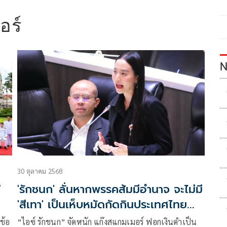
อร์
N
30 ตุลาคม 2568
ฟ
'รักชนก' ลั่นหากพรรคส้มมีอำนาจ จะไม่มี
'สีเทา' เป็นเห็บหมัดกัดกินประเทศไทย
แน่นอน
ข้อ
“ไอซ์ รักชนก” จัดหนัก แก๊งสแกมเมอร์ ฟอกเงินดำเป็น