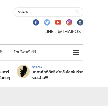
LINE : @THAIPOST
พ์
ไทยโพสต์ ทีวี
ทรรศนะ
ะเสาร์
'คาถาศักดิ์สิทธิ์'สำหรับโลกในช่วง
ับคนทุก
ระยะผ่าน!!!