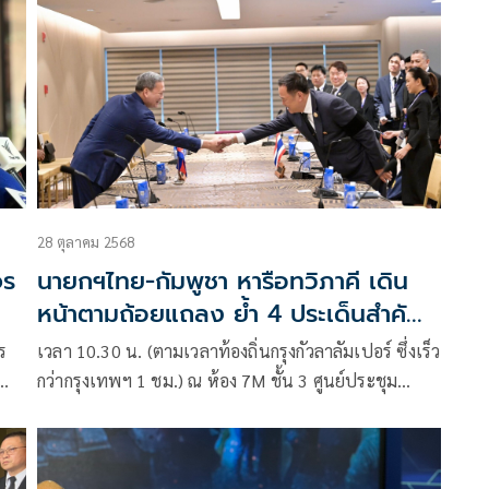
ป้องกันการกระทำความผิดอาชญากรรมทางเทคโนโลยี
ได้เปิดเผยความคืบหน้ามูลนิธิกระจกเงา เข้าให้ข้อมูล
หญิงชาวมาเลเซียเชื้อสายจีนถูกหลอกไปเป็นสแกมเมอร์
ที่ประเทศเมียนมาร์นานกว่า 3 ปี ถูกกักขังทำร้ายร่างกาย
ว่า
28 ตุลาคม 2568
จร
นายกฯไทย-กัมพูชา หารือทวิภาคี เดิน
หน้าตามถ้อยแถลง ย้ำ 4 ประเด็นสำคัญ
เพื่อสันติภาพ
ร
เวลา 10.30 น. (ตามเวลาท้องถิ่นกรุงกัวลาลัมเปอร์ ซึ่งเร็ว
กว่ากรุงเทพฯ 1 ชม.) ณ ห้อง 7M ชั้น 3 ศูนย์ประชุม
มนา
KLCC นายอนุทิน ชาญวีรกูล น