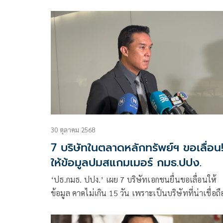
แห่งรัฐ กิจการชายแดนไทย ยุทธศาสตร์ชาติและการ
ปฏิรูปประเทศ สภาผู้แทนราษฎร แถลงผลการประชุ
มกมธ. ว่า
30 ตุลาคม 2568
7 บริษัทในตลาดหลักทรัพย์ฯ ขอเลื่อน
ให้ข้อมูลปมสแกมเมอร์ กมธ.ปปง.
‘ปธ.กมธ. ปปง.’ เผย 7 บริษัทเอกชนยื่นขอเลื่อนให้
ข้อมูล คาดไม่เกิน 15 วัน เพราะเป็นบริษัทที่น่าเชื่อถ
ตลาดหลักทรัพย์ฯ ขณะที่ ก.ล.ต.-ปปง. ร่วมขยายเส้น
ทางการเงินต่อ