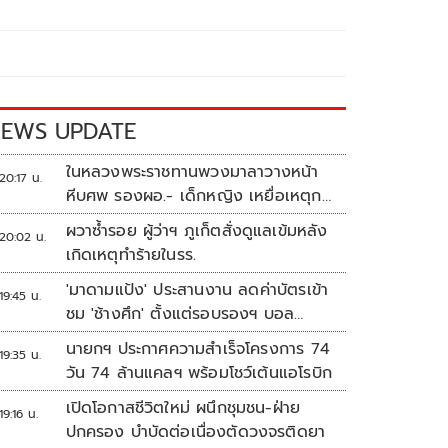
EWS UPDATE
ในหลวงพระราชทานพวงมาลาวางหน้า
20:17 น.
หีบศพ รองผอ.- เด็กหญิง เหยื่อเหตุก
ราดยิง
ผวาซ้ำรอย ผู้ว่าฯ ภูเก็ตสั่งดูแลเข้มหลัง
20:02 น.
เกิดเหตุทำร้ายในรร.
'มาดามแป้ง' ประสานงาน ลดค่าบัตรเข้า
19:45 น.
ชม 'ช้างศึก' ตั้งแต่รอบรองฯ บอล
อาเซียน
นายกฯ ประกาศความสำเร็จโครงการ 74
19:35 น.
วัน 74 ล้านแคลฯ พร้อมโชว์เต้นแอโรบิก
เปิดโอกาสชีวิตใหม่ ผนึกชุมชน-ฝ่าย
19:16 น.
ปกครอง บำบัดต่อเนื่องตัดวงจรติดยา