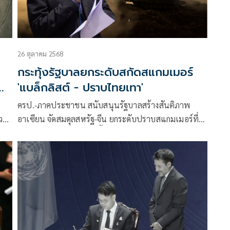
26 ตุลาคม 2568
กระทุ้งรัฐบาลยกระดับสกัดสแกมเมอร์
ดับ
'แบล็กลิสต์ - ปราบไทยเทา'
ครป.-ภาคประชาชน สนับสนุนรัฐบาลสร้างสันติภาพ
ว
อาเซียน จัดสมดุลสหรัฐ-จีน ยกระดับปราบสแกมเมอร์ที่
ไหลทะลักเข้าไทย เสนอขึ้นแบล็กลิสต์-ปราบไทยเทา
a
และปรับครม. เตรียมยื่นหนังสือนายกวันอังคารนี้