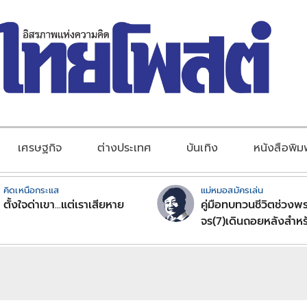
เศรษฐกิจ
ต่างประเทศ
บันเทิง
หนังสือพิม
คิดเหนือกระแส
แม่หมอสมัครเล่น
ตั้งใจด่าเขา...แต่เราเสียหาย
คู่มือทบทวนชีวิตช่วงพร
จร(7)เดินถอยหลังสำหร
ลัคนาราศีตอนที่2