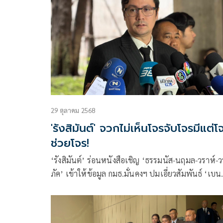
29 ตุลาคม 2568
'รังสิมันต์' จวกไม่เห็นโจรจับโจรมีแต่โ
ช่วยโจร!
‘รังสิมันต์’ ร่อนหนังสือเชิญ ‘ธรรมนัส-นฤมล-วราห์-ว
ภัค’ เข้าให้ข้อมูล กมธ.มั่นคงฯ ปมเอี่ยวสัมพันธ์ ‘เบน
สมิธ’ บอก เหน็บขนาด ‘ชาดา’ ยังรู้ใครเป็นโจร ทำไ
ยกฯ ไม่รู้ จวกไม่เห็นโจรจับโจร มีแต่โจรช่วยโจร