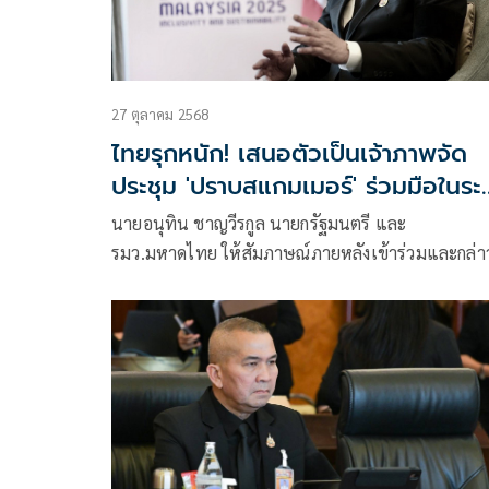
นักการเมืองทั่วไป
27 ตุลาคม 2568
ไทยรุกหนัก! เสนอตัวเป็นเจ้าภาพจัด
ประชุม 'ปราบสแกมเมอร์' ร่วมมือในระ
นานาชาติ
นายอนุทิน ชาญวีรกูล นายกรัฐมนตรี และ
รมว.มหาดไทย ให้สัมภาษณ์ภายหลังเข้าร่วมและกล่า
ถ้อยแถลงในการประชุมสุดยอดอาเซียน – สาธารณรัฐ
เกาหลี ครั้งที่ 26 (26th ASEAN – Republic of Kore
Summit)