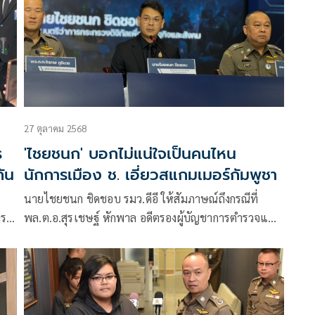
27 ตุลาคม 2568
ร
'ไชยชนก' บอกไม่แน่ใจเป็นคนไหน
กัน
นักการเมือง ช. เอี่ยวสแกมเมอร์กัมพูชา
นายไชยชนก ชิดชอบ รมว.ดีอี ให้สัมภาษณ์ถึงกรณีที่
รณ์
พล.ต.อ.สุรเชษฐ์ หักพาล อดีตรองผู้บัญชาการตำรวจแห่ง
ชาติ ออกมาเปิดเผยว่า มีนักการเมืองอักษรย่อ ช. เข้าไปมี
ส่วนเกี่ยวข้องกับขบวนการสแกมเมอร์กัมพูชา