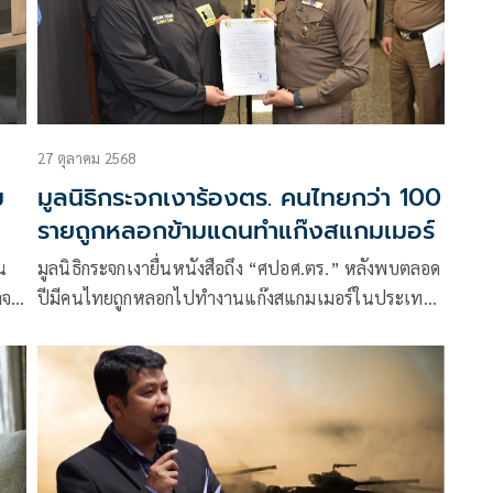
27 ตุลาคม 2568
ม
มูลนิธิกระจกเงาร้องตร. คนไทยกว่า 100
รายถูกหลอกข้ามแดนทำแก๊งสแกมเมอร์
น
มูลนิธิกระจกเงายื่นหนังสือถึง “ศปอศ.ตร.” หลังพบตลอด
าจ
ปีมีคนไทยถูกหลอกไปทำงานแก๊งสแกมเมอร์ในประเทศ
ดีต
เพื่อนบ้านกว่า 100 ราย บางรายถูกกักขัง บังคับใช้
า
แรงงานในรูปแบบค้ามนุษย์ยุคใหม่ ล่าสุดเด็กหญิง
แสดง
ึด
ทราบ
มีใน