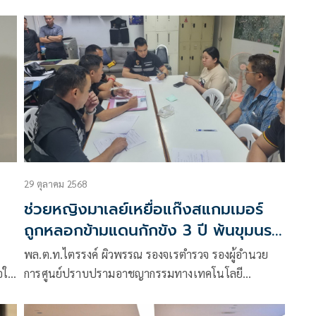
คำถาม มองเหมือนเกี่ยวข้องกับเรื่องเทาๆ เยอะ ชี้นักการ
เมือง ช. มีหลายคน
29 ตุลาคม 2568
!
ช่วยหญิงมาเลย์เหยื่อแก๊งสแกมเมอร์
ถูกหลอกข้ามแดนกักขัง 3 ปี พ้นขุมนรก
เมียนมา
พล.ต.ท.ไตรรงค์ ผิวพรรณ รองจเรตำรวจ รองผู้อำนวย
ือใน
การศูนย์ปราบปรามอาชญากรรมทางเทคโนโลยี
สารสนเทศ สำนักงานตำรวจแห่งชาติ (รอง จตช./รอง
ผอ.ศปอส.ตร.) และประธานอนุกรรมการประชาสัมพันธ์