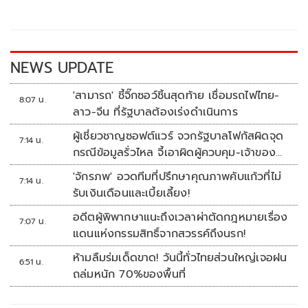
o
Li
o
n
k
k
NEWS UPDATE
'สามารถ' ชี้จิ๊กซอว์ชิ้นสุดท้าย เชื่อมรถไฟไทย-
8:07 น.
ลาว-จีน ที่รัฐบาลต้องเร่งดำเนินการ
ผู้เชี่ยวชาญซอฟต์แวร์ จวกรัฐบาลโฟกัสผิดจุด
7:14 น.
กรณีข้อมูลรั่วไหล จี้เอาผิดผู้ควบคุม-เจ้าของ
ระบบตามกฎหมาย PDPA
'จักรภพ' อวดทีมที่ปรึกษาคุณภาพคับแก้วที่ไม่
7:14 น.
รับเงินเดือนและเบี้ยเลี้ยง!
อดีตผู้พิพากษาแนะถึงเวลาผ่าตัดกฎหมายเรื่อง
7:07 น.
แดนแห่งกรรมสิทธิ์จากสวรรค์ถึงนรก!
ห้ามลืมร่มเด็ดขาด! วันนี้ทั่วไทยส่วนใหญ่เจอฝน
6:51 น.
ถล่มหนัก 70%ของพื้นที่