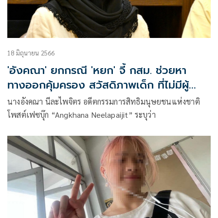
18 มิถุนายน 2566
'อังคณา' ยกกรณี 'หยก' จี้ กสม. ช่วยหา
ทางออกคุ้มครอง สวัสดิภาพเด็ก ที่ไม่มีผู้
ปกครอง
นางอังคณา นีละไพจิตร อดีตกรรมการสิทธิมนุษยชนแห่งชาติ
โพสต์เฟซบุ๊ก “Angkhana Neelapaijit” ระบุว่า