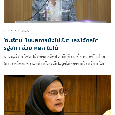
18 มิถุนายน 2566
'อมรัตน์' โยนสภาฯยังไม่เปิด เลยใช้กลไก
รัฐสภา ช่วย หยก ไม่ได้
นางอมรัตน์ โชคปมิตต์กุล อดีตส.ส.บัญชีรายชื่อ พรรคก้าวไกล
(ก.ก.) ทวีตข้อความกล่าวถึงกรณีปมถูกไล่ออกจากโรงเรียน โดย
“น้องหยก” วัย 15 ปี ผู้ต้องหาคดีมาตรา 112