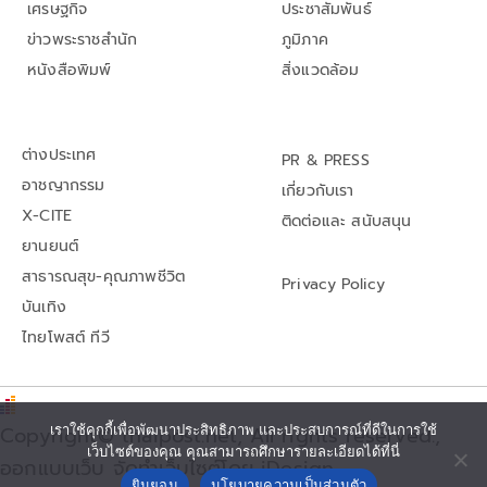
เศรษฐกิจ
ประชาสัมพันธ์
ข่าวพระราชสำนัก
ภูมิภาค
หนังสือพิมพ์
สิ่งแวดล้อม
ต่างประเทศ
PR & PRESS
อาชญากรรม
เกี่ยวกับเรา
X-CITE
ติดต่อและ สนับสนุน
ยานยนต์
สาธารณสุข-คุณภาพชีวิต
Privacy Policy
บันเทิง
ไทยโพสต์ ทีวี
เราใช้คุกกี้เพื่อพัฒนาประสิทธิภาพ และประสบการณ์ที่ดีในการใช้
Copyright© thaipost.net, All rights reserved.,
เว็บไซต์ของคุณ คุณสามารถศึกษารายละเอียดได้ที่นี่
ออกแบบเว็บ จัดทำเว็บไซต์โดย iDesign
ยินยอม
นโยบายความเป็นส่วนตัว