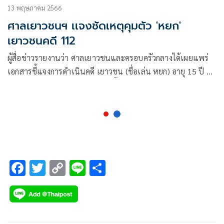
13 พฤษภาคม 2566
ศาลเยาวชนฯ เเจงชัดเหตุคุมตัว 'หยก'
เยาวชนคดี 112
ผู้สื่อข่าวรายงานว่า ศาลเยาวชนและครอบครัวกลางได้เผยแพร่
เอกสารชี้แจงการดำเนินคดี เยาวชน (ชื่อเล่น หยก) อายุ 15 ปี ผู้
ต้องหากระทำความผิดฐานหมิ่นเบื้องสูง ว่า ตามที่เด็กหญิง ธ. ได้
ถูกดำเนินคดีต่อศาล
F
T
C
Li
S
ac
wi
o
n
h
e
tt
p
e
ar
b
er
y
e