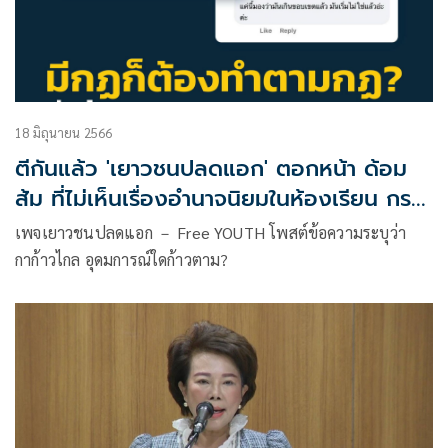
18 มิถุนายน 2566
ตีกันแล้ว 'เยาวชนปลดแอก' ตอกหน้า ด้อม
ส้ม ที่ไม่เห็นเรื่องอำนาจนิยมในห้องเรียน กรณี
น้องหยก
เพจเยาวชนปลดแอก － Free YOUTH โพสต์ข้อความระบุว่า
กาก้าวไกล อุดมการณ์ใดก้าวตาม?