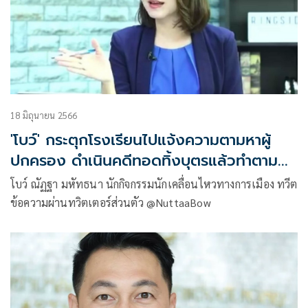
18 มิถุนายน 2566
'โบว์' กระตุกโรงเรียนไปแจ้งความตามหาผู้
ปกครอง ดำเนินคดีทอดทิ้งบุตรแล้วทำตามขั้น
ตอนตามกฎหมาย
โบว์ ณัฏฐา มหัทธนา นักกิจกรรมนักเคลื่อนไหวทางการเมือง ทวีต
ข้อความผ่านทวิตเตอร์ส่วนตัว @NuttaaBow