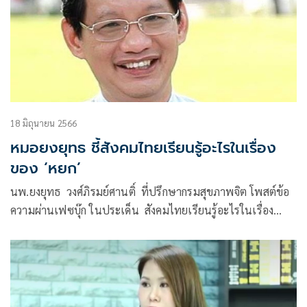
18 มิถุนายน 2566
หมอยงยุทธ ชี้สังคมไทยเรียนรู้อะไรในเรื่อง
ของ ‘หยก’
นพ.ยงยุทธ วงศ์ภิรมย์ศานติ์ ที่ปรึกษากรมสุขภาพจิต โพสต์ข้อ
ความผ่านเฟซบุ๊ก ในประเด็น สังคมไทยเรียนรู้อะไรในเรื่อง
ของ”หยก”