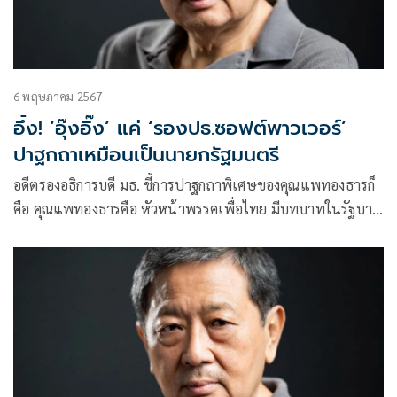
6 พฤษภาคม 2567
อึ้ง! ‘อุ๊งอิ๊ง’ แค่ ‘รองปธ.ซอฟต์พาวเวอร์’
ปาฐกถาเหมือนเป็นนายกรัฐมนตรี
อดีตรองอธิการบดี มธ. ชี้การปาฐกถาพิเศษของคุณแพทองธารก็
คือ คุณแพทองธารคือ หัวหน้าพรรคเพื่อไทย มีบทบาทในรัฐบาล
ก็คือเฉพาะเรื่อง soft power แต่แสดงปาฐกถาเสมือนหนึ่งว่าตัว
เองเป็นนายกรัฐมนตรี