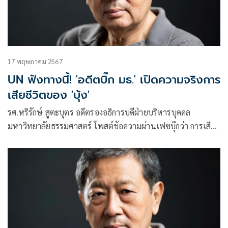
17 พฤษภาคม 2567
UN ฟังทางนี้! 'อดีตบิ๊ก มธ.' เปิดความจริงการ
เสียชีวิตของ 'บุ้ง'
รศ.หริรักษ์ สูตะบุตร อดีตรองอธิการบดีฝ่ายบริหารบุคคล
มหาวิทยาลัยธรรมศาสตร์ โพสต์ข้อความผ่านเฟซบุ๊กว่า การเสีย
ชีวิตของ น.ส.เนติพร เสน่ห์สังคม หรือ บุ้ง ทะลุวัง