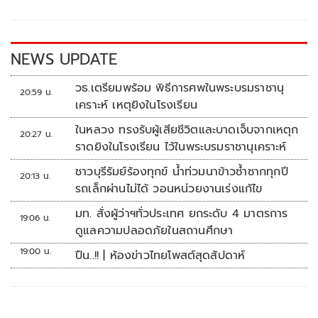
o
Li
o
n
k
k
NEWS UPDATE
วธ.เตรียมพร้อม พิธีการศพในพระบรมราชานุ
20:59 น.
เคราะห์ เหตุยิงในโรงเรียน
ในหลวง ทรงรับผู้เสียชีวิตและบาดเจ็บจากเหตุก
20:27 น.
ราดยิงในโรงเรียน ไว้ในพระบรมราชานุเคราะห์
ชาวบุรีรัมย์ร้องทุกข์ น้ำท่วมนาข้าวซ้ำซากทุกปี
20:13 น.
รถเล็กผ่านไม่ได้ วอนหน่วยงานเร่งแก้ไข
มท. สั่งผู้ว่าฯทั่วประเทศ ยกระดับ 4 มาตรการ
19:06 น.
ดูแลความปลอดภัยในสถานศึกษา
19:00 น.
ปืน..!! | ห้องข่าวไทยโพสต์สุดสัปดาห์