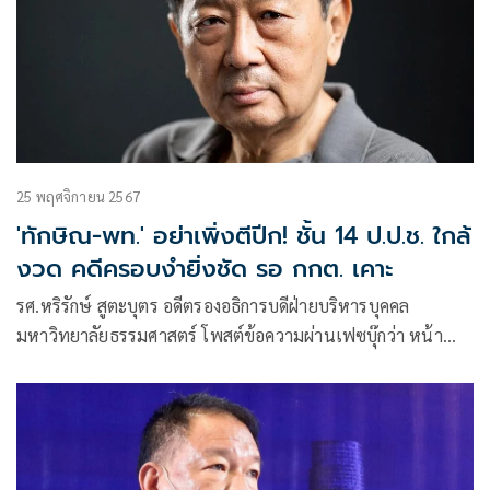
25 พฤศจิกายน 2567
'ทักษิณ-พท.' อย่าเพิ่งตีปีก! ชั้น 14 ป.ป.ช. ใกล้
งวด คดีครอบงำยิ่งชัด รอ กกต. เคาะ
รศ.หริรักษ์ สูตะบุตร อดีตรองอธิการบดีฝ่ายบริหารบุคคล
มหาวิทยาลัยธรรมศาสตร์ โพสต์ข้อความผ่านเฟซบุ๊กว่า หน้า
แตกกันไปตามๆ กัน เมื่อได้ทราบผลการพิจารณาของศาล
รัฐธรรมนูญว่าไม่รับวินิจฉัยคำร้อง