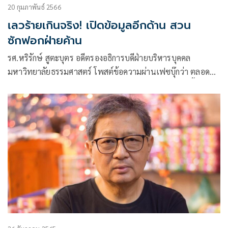
20 กุมภาพันธ์ 2566
เลวร้ายเกินจริง! เปิดข้อมูลอีกด้าน สวน
ซักฟอกฝ่ายค้าน
รศ.หริรักษ์ สูตะบุตร อดีตรองอธิการบดีฝ่ายบริหารบุคคล
มหาวิทยาลัยธรรมศาสตร์ โพสต์ข้อความผ่านเฟซบุ๊กว่า ตลอด
การอภิปรายทั่วไปโดยไม่ลงมติที่ผ่านมาของฝ่ายค้าน มีเนื้อหาที่
สามารถสรุปได้ 2 ข้อ ดังนี้