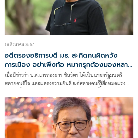
18 สิงหาคม 2567
อดีตรองอธิการบดี มธ. สะกิดคนผิดหวัง
การเมือง อย่าเพิ่งท้อ หมากรุกต้องมองหลาย
ชั้น
เมื่อมีข่าวว่า น.ส.แพทองธาร ชินวัตร ได้เป็นนายกรัฐมนตรี
หลายคนดีใจ และแสดงความยินดี แต่หลายคนก็รู้สึกหมดแรง
ท้อแท้ สิ้นหวัง ตัดพ้อว่าประเทศไทยเป็นอย่างนี้ได้อย่างไร ก็ขอบ
อกว่า ปรากฏการณ์ที่เกิดขึ้นนี้ก็คือปรากฏการณ์ของระบอบ
ประชาธิปไตยของไทยที่เกิดขึ้นซ้ำแล้วซ้ำเล่า