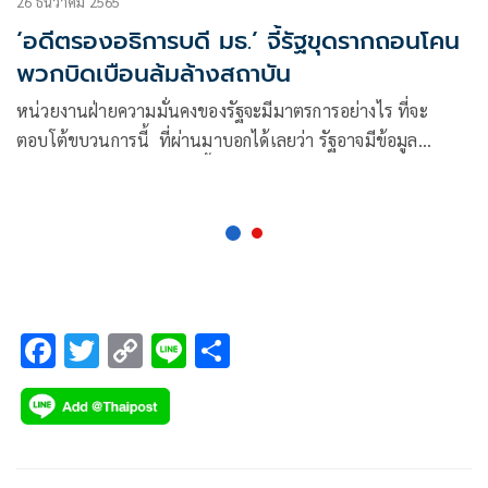
26 ธันวาคม 2565
‘อดีตรองอธิการบดี มธ.’ จี้รัฐขุดรากถอนโคน
พวกบิดเบือนล้มล้างสถาบัน
หน่วยงานฝ่ายความมั่นคงของรัฐจะมีมาตรการอย่างไร ที่จะ
ตอบโต้ขบวนการนี้ ที่ผ่านมาบอกได้เลยว่า รัฐอาจมีข้อมูล
มากมายเกี่ยวกับขบวนการนี้
F
T
C
Li
S
ac
wi
o
n
h
e
tt
p
e
ar
b
er
y
e