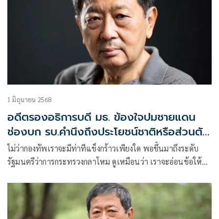
1 มิถุนายน 2568
อดีตรองอธิการบดี มธ. ข้องใจปมชายแดน
ช่องบก รบ.คำนึงถึงประโยชน์ชาติหรือส่วนตัว
กันแน่
ไม่ว่ากองทัพเราจะมีท่าทีแข็งกร้าวเพียงใด พอขึ้นมาถึงระดับ
รัฐมนตรีว่าการกระทรวงกลาโหม ดูเหมือนว่า เราจะอ่อนข้อให้
กัมพูชาเสมอ เลยชักสงสัยว่า รัฐบาลเราคำนึงถึงประโยชน์ของ
ชาติเป็นหลัก หรือคำนึงถึงผลประโยชน์ส่วนตัวเป็นหลักกันแน่