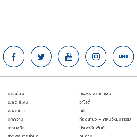
การเมือง
กรองสถานการณ์
เปลว สีเงิน
วาไรตี้
คอลัมนิสต์
กีฬา
บทความ
ท่องเที่ยว – ศิลปวัฒนธรรม
เศรษฐกิจ
ประชาสัมพันธ์
ข่าวพระราชสำนัก
ภูมิภาค