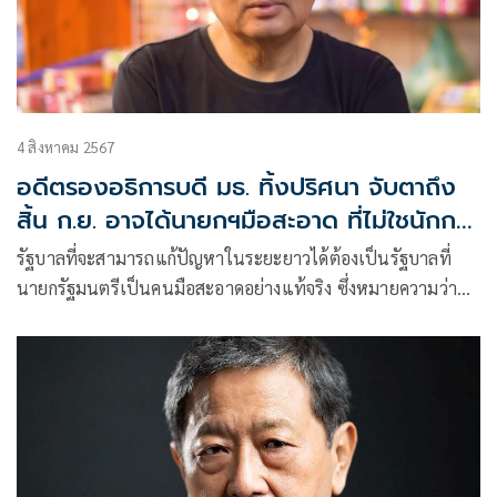
4 สิงหาคม 2567
อดีตรองอธิการบดี มธ. ทิ้งปริศนา จับตาถึง
สิ้น ก.ย. อาจได้นายกฯมือสะอาด ที่ไม่ใชนักการ
เมือง
รัฐบาลที่จะสามารถแก้ปัญหาในระยะยาวได้ต้องเป็นรัฐบาลที่
นายกรัฐมนตรีเป็นคนมือสะอาดอย่างแท้จริง ซึ่งหมายความว่า
ต้องไม่ใช่นักการเมือง ต้องมีความรู้ทางเศรษฐศาสตร์ และมีความ
สามารถในการบริหาร เข้าใจเรื่องแผนยุทธศาสตร์อย่างแท้จริง