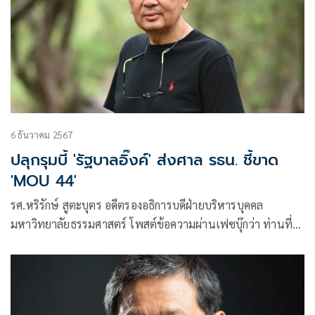
6 ธันวาคม 2567
ปลุกรุมบี้ 'รัฐบาลอิ๊งค์' ส่งศาล รธน. ชี้ขาด
'MOU 44'
รศ.หริรักษ์ สูตะบุตร อดีตรองอธิการบดีฝ่ายบริหารบุคคล
มหาวิทยาลัยธรรมศาสตร์ โพสต์ข้อความผ่านเฟซบุ๊กว่า ท่านที่ได้
อ่านโพสต์ที่แล้วของผม คงจะมีความเข้าใจเกี่ยวกับที่มาที่ไป