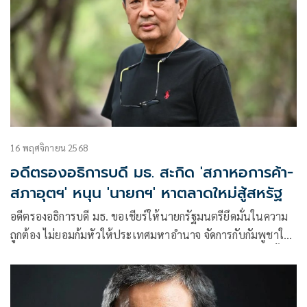
16 พฤศจิกายน 2568
อดีตรองอธิการบดี มธ. สะกิด 'สภาหอการค้า-
สภาอุตฯ' หนุน 'นายกฯ' หาตลาดใหม่สู้สหรัฐ
อดีตรองอธิการบดี มธ. ขอเชียร์ให้นายกรัฐมนตรียึดมั่นในความ
ถูกต้อง ไม่ยอมก้มหัวให้ประเทศมหาอำนาจ จัดการกับกัมพูชาให้
จบให้ได้ หากทำได้โอกาสที่จะกลับมาเป็นนายกรัฐมนตรีอีกครั้ง
หลังการเลือกตั้ง จะเท่ากับ 100%