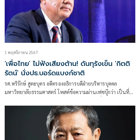
1 พฤศจิกายน 2567
'เพื่อไทย' ไม่ฟังเสียงต้าน! ดันทุรังเข็น 'กิตติ
รัตน์' นั่งปธ.บอร์ดแบงก์ชาติ
รศ.หริรักษ์ สูตะบุตร อดีตรองอธิการบดีฝ่ายบริหารบุคคล
มหาวิทยาลัยธรรมศาสตร์ โพสต์ข้อความผ่านเฟซบุ๊กว่า เป็นที่รับ
รู้กันโดยทั่วไปว่า รัฐบาลที่มาจากพรรคเพื่อไทยตั้งแต่รัฐบาลนาย
เศรษฐา ทวีสิน