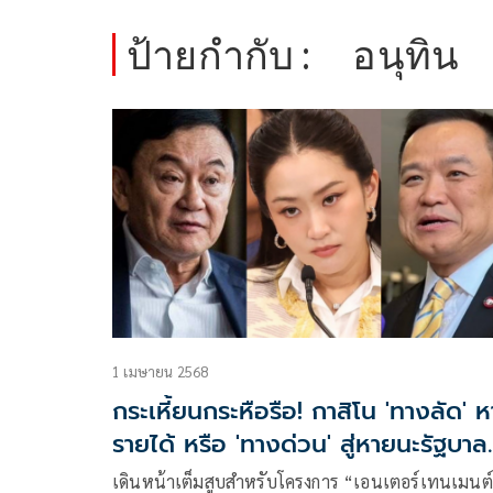
ป้ายกำกับ :
อนุทิน
1 เมษายน 2568
กระเหี้ยนกระหือรือ! กาสิโน 'ทางลัด' ห
รายได้ หรือ 'ทางด่วน' สู่หายนะรัฐบาล
แพทองธาร
เดินหน้าเต็มสูบสำหรับโครงการ “เอนเตอร์เทนเมนต์