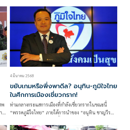
ร
ปรึกษาเท่านั้น ไม่มีอำนาจสั่งการ พร้อมย้ำเสถียรภาพ
รัฐบาลยังคงมั่นคงดี ไม่มีปัญหา
4 มีนาคม 2568
ขยับเกมหรือพึ่งพาดีล? อนุทิน-ภูมิใจไทย
ในศึกการเมืองเชี่ยวกราก!
เสพ
ท่ามกลางกระแสการเมืองที่กำลังเชี่ยวกรากในขณะนี้
้าน
“พรรคภูมิใจไทย” ภายใต้การนำของ “อนุทิน ชาญวีร
าย
กูล” กำลังเผชิญกับจุดหัวเลี้ยวหัวต่อสำคัญ ไม่เพียงใน
ฐานะพรรคร่วมรัฐบาลที่ถือครองกระทรวงหลักหลายแห่ง