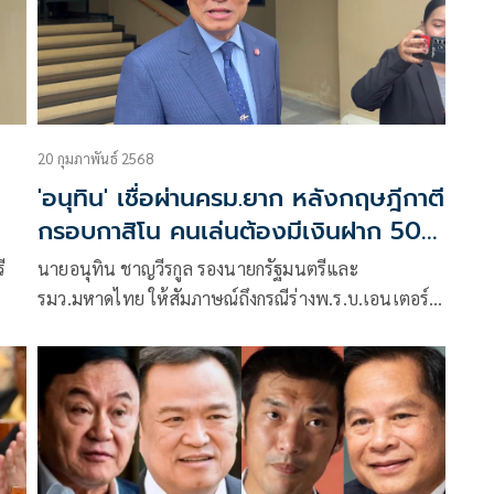
20 กุมภาพันธ์ 2568
'อนุทิน' เชื่อผ่านครม.ยาก หลังกฤษฎีกาตี
กรอบกาสิโน คนเล่นต้องมีเงินฝาก 50
ล้าน
ี
นายอนุทิน ชาญวีรกูล รองนายกรัฐมนตรีและ
รมว.มหาดไทย ให้สัมภาษณ์ถึงกรณีร่างพ.ร.บ.เอนเตอร์
บ.)
เทนเมนท์ คอมเพล็กซ์ ที่มีการแก้หลักการให้รัฐมนตรี
มหาดไทยถืออำนาจร่วมกับนายกรัฐมนตรี ว่า สมัยก่อน
เรื่องแบบนี้ให้มหาดไทยลูกเดียว