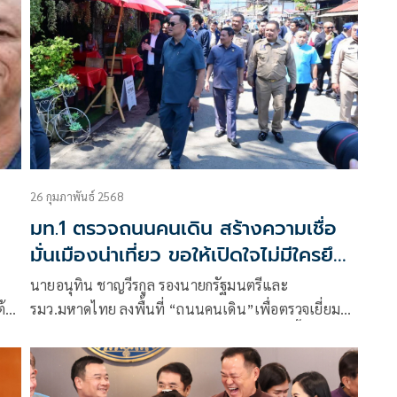
แต่ยังเป็นตัวแปรสำคัญ
26 กุมภาพันธ์ 2568
มท.1 ตรวจถนนคนเดิน สร้างความเชื่อ
มั่นเมืองน่าเที่ยว ขอให้เปิดใจไม่มีใครยึด
เมืองปาย
นายอนุทิน​ ชาญวีรกูล​ รองนายกรัฐมนตรีและ
้
รมว.มหาดไทย​ ลงพื้นที่ “ถนนคนเดิน​”เพื่อตรวจเยี่ยม
การดูแลนักท่องเที่ยวและการดำเนินกิจการในพื้นที่