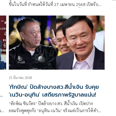
ขึ้นในวันที่ กำหนดให้วันที่ 27 เมษายน 2568 เปิดรับ
ก
สมัครระหว่างวันที่ 2 – 6 เมษายน 2568 นี้ แม้ยังมีความ
ไม่แน่นอนเกี่ยวกับการส่งผู้สมัคร แต่กระแสข่าวที่ออกมา
กำลังจะกลายเป็น “สมรภูมิร้อน” ระหว่างพรรคร่วม
รัฐบาล
15 มีนาคม 2568
'ทักษิณ' ปัดล้างบางสว.สีน้ำเงิน รับคุย
ย​
'เนวิน-อนุทิน' เสถียรภาพรัฐบาลแน่น!
‘ทักษิณ ชินวัตร’ ปัดล้างบาง สว. สีน้ำเงิน เปิดปาก
ม
ยอมรับพูดคุยกับ ‘อนุทิน-เนวิน’ จริงแต่เป็นการให้คำ