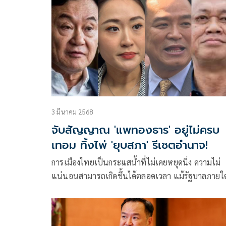
3 มีนาคม 2568
จับสัญญาณ 'แพทองธาร' อยู่ไม่ครบ
เทอม ทิ้งไพ่ 'ยุบสภา' รีเซตอำนาจ!
การเมืองไทยเป็นกระแสน้ำที่ไม่เคยหยุดนิ่ง ความไม่
แน่นอนสามารถเกิดขึ้นได้ตลอดเวลา แม้รัฐบาลภายใต
การนำของ “แพทองธาร ชินวั