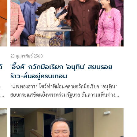
25 กุมภาพันธ์ 2568
้
'อิ๊งค์' กวักมือเรียก 'อนุทิน' สยบรอย
ร้าว-ลั่นอยู่ครบเทอม
ก
‘แพทองธาร’ โชว์ท่าทีผ่อนคลายกวักมือเรียก ‘อนุทิน’
า
สยบกระแสขัดแย้งพรรคร่วมรัฐบาล ลั่นความเห็นต่าง
ม
ไม่ใช่รอยร้าว พร้อมเดินหน้าจัดทัพรับศึกซักฟอก ด้าน
“เสี่ยหนู” หยอดไม่กล้ามีเรื่องกับนายกฯ ย้ำรัฐบาลอยู่ครบ
เทอมแน่นอน