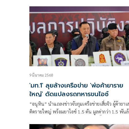
ด้วยน.ส.ไตรศุลี​ ไตรสรณกุล​ เลขานุการรัฐมนตรีว่ากา
กระทรวงมหาดไทย นายพิชิต​ ไตรสรณกุล น
9 มีนาคม 2568
'มท.1' ลุยล้างเครือข่าย 'พ่อค้ายาราย
ใหญ่' ดัดแปลงรถทหารขนไอซ์
“อนุทิน” นำแถลงข่าวจับกุมเครือข่ายเสี่ยจิว ผู้ค้ายา
ติดรายใหญ่ พร้อมยาไอซ์ 1.5 ตัน มูลค่ากว่า 1.5 พันล
บาท ด้านบัญชาการกองกำลังผาเมือง ชี้รถดัดแปลงคล้
รถราชการทหาร ไม่พบชื่อผู้ครอบครอง