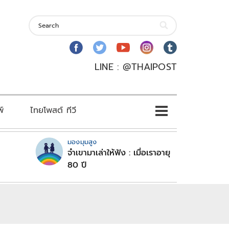
LINE : @THAIPOST
พ์
ไทยโพสต์ ทีวี
มองมุมสูง
จำเขามาเล่าให้ฟัง : เมื่อเราอายุ
80 ปี