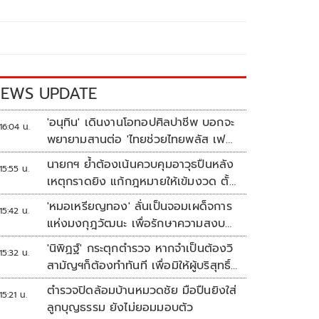
EWS UPDATE
'อนุทิน' เดินงานโอทอปศิลปาชีพ บอกจะ
16:04 น.
พยายามสานต่อ 'ไทยช่วยไทยพลัส เฟส
2'
นายกฯ ย้ำต้องเน้นควบคุมอาวุธปืนหลัง
15:55 น.
เหตุกราดยิง แก้กฎหมายให้เข้มงวด ตั้ง
ด่านตรวจเพิ่ม
'หมอเหรียญทอง' ลั่นเป็นจอมเผด็จการ
15:42 น.
แห่งมงกุฎวัฒนะ เพื่อรักษาความสงบ
ปลอดภัยภายในรพ.
'นิพิฏฐ์' กระตุกตำรวจ หากจำเป็นต้องวิ
15:32 น.
สามัญฯก็ต้องทำทันที เพื่อมิให้ผู้บริสุทธิ์
เสียชีวิตเพิ่ม
ตำรวจปิดล้อมบ้านหมวดชัย มือปืนยิงใส่
15:21 น.
ลูกบุญธรรม ยังไม่ยอมมอบตัว