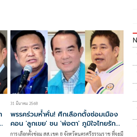
N
31 มีนาคม 2568
า
พรรคร่วมห้ำหั่น! ศึกเลือกตั้งซ่อมเมือง
คอน 'ลูกเขย' ชน 'พ่อตา' ภูมิใจไทยรักษา
ที่มั่น
การเลือกตั้งซ่อม สส.เขต 8 จังหวัดนครศรีธรรมราช ที่จะมี