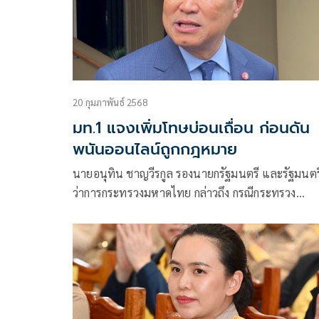
20 กุมภาพันธ์ 2568
มท.1 แจงเพิ่มโทษบ่อนเถื่อน ก่อนดัน
พนันออนไลน์ถูกกฎหมาย
นายอนุทิน ชาญวีรกูล รองนายกรัฐมนตรี และรัฐมนตร
ว่าการกระทรวงมหาดไทย กล่าวถึง กรณีกระทรวง
มหาดไทยเตรียมเสนอแก้ไขร่างพระราชบัญญัติ (พ.ร.
การพนัน (ฉบับที่) พ.ศ. … โดยเพิ่มโทษให้รุนแรงขึ้น