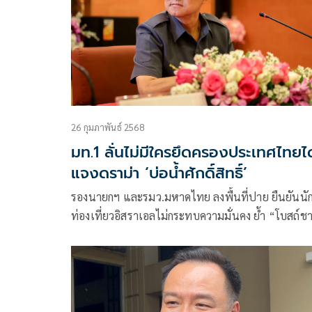
26 กุมภาพันธ์ 2568
มท.1 ลั่นไม่มีใครยึดครองประเทศไทยได
แจงดราม่า ‘บ่อน้ำศักดิ์สิทธิ์’
รองนายกฯ และรมว.มหาดไทย ลงพื้นที่ปาย ยืนยันนั
ท่องเที่ยวอิสราเอลไม่กระทบความมั่นคง ย้ำ “โบสถ์ช
บัด” จดทะเบียนถูกต้อง พร้อมกำชับเข้มดูแลพฤติกรร
ท่องเที่ยว ห้ามละเมิดวัฒนธรรมไทย