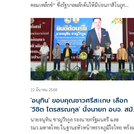
คอมเพล็กซ์” ซึ่งรัฐบาลผลักดันให้มีบ่อนกาสิโนถูก
กฎหมายรวมอยู่ด้วย โดยอ้างว่าสัดส่วนของกาสิโนจะถู
จำกัดไม่เกิน 10% ของพื้นที่ทั้งหมด
22 มีนาคม 2568
'อนุทิน​' ขอบคุณชาวศรีสะเกษ​ เลือก​
'วิชิต​ ไตรสรณกุล' นั่งนายก อบจ. สมั
7
นายอนุทิน ชาญวีรกูล รองนายกรัฐมนตรี และ
รมว.มหาดไทย​ ในฐานะหัวหน้าพรรคภูมิใจไทย​ พร้อ