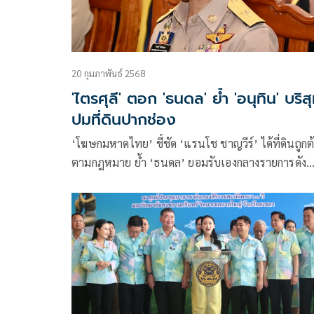
20 กุมภาพันธ์ 2568
'ไตรศุลี' ตอก 'ธนดล' ย้ำ 'อนุทิน' บริสุท
ปมที่ดินปากช่อง
‘โฆษกมหาดไทย’ ชี้ชัด ‘แรนโช ชาญวีร์’ ได้ที่ดินถูกต
ตามกฎหมาย ย้ำ ‘ธนดล’ ยอมรับเองกลางรายการดัง
เตือนการตรวจสอบต้องรอบคอบ ห้ามบิดเบือนจนกร
ผู้บริสุทธิ์ ไม่เช่นนั้นอีกฝ่ายมีสิทธิ์ใช้กฎหมายโต้กลับ