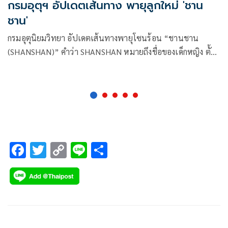
กรมอุตุฯ อัปเดตเส้นทาง พายุลูกใหม่ 'ชาน
ชาน'
กรมอุตุนิยมวิทยา อัปเดตเส้นทางพายุโซนร้อน “ชานชาน
(SHANSHAN)” คำว่า SHANSHAN หมายถึงชื่อของเด็กหญิง ตั้ง
ชื่อโดยเขตบริหารพิเศษฮ่องกง
F
T
C
Li
S
ac
wi
o
n
h
e
tt
p
e
ar
b
er
y
e
o
Li