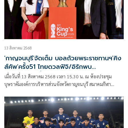
13 สิงหาคม 2568
'กาญจนบุรี'จัดเต็ม บอลถ้วยพระราชทานฯ'คิง
ส์คัพ'ครั้ง51 ไทยดวลฟิจิ/อิรักพบ
ฮ่องกง4ก.ย.นี้
เมื่อวันที่ 13 สิงหาคม 2568 เวลา 15.30 น. ณ ห้องประชุม
บุษราคัมองค์การบริหารส่วนจังหวัดกาญจนบุรี สมาคมกีฬา
ฟุตบอลแห่งประเทศไทยฯ ร่วมกับ จังหวัดกาญจนบุรี จัดงาน
แถลงข่าวเพื่อเตรียมพร้อมสำหรับการแข่งขันฟุตบอล ชิงถ้วย
พระราชทาน คิงค์ คัพ ครั้งที่ 51 ประจำปี 2568