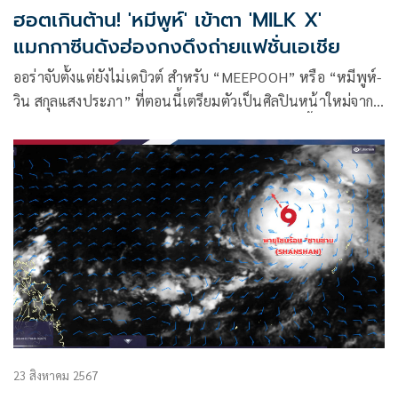
ฮอตเกินต้าน! 'หมีพูห์' เข้าตา 'MILK X'
แมกกาซีนดังฮ่องกงดึงถ่ายแฟชั่นเอเชีย
ออร่าจับตั้งแต่ยังไม่เดบิวต์ สำหรับ “MEEPOOH” หรือ “หมีพูห์-
วิน สกุลแสงประภา” ที่ตอนนี้เตรียมตัวเป็นศิลปินหน้าใหม่จาก
ค่าย WhiteFox ในสังกัด GMM MUSIC ซึ่งก่อนหน้านี้ ได้กระแส
ตอบรับเป็นอย่างดีจากผลงาน Pre-Debut โปรเจกต์ WhiteFox
Playlist ที่ปล่อยออกมาให้ได้ชมกันไปไม่นาน
23 สิงหาคม 2567