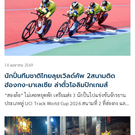
ในวาระครบรอบ 50 ปี โดยการแข่งขันจะมีขึ้นวันที่ 27–28
มิถุนายน พร้อมต้อนรับนักกีฬากว่า 4,500 คน กว่า 220 ทีม และ
16 ประเทศและภูมิภาค ที่จะมาร่วมสร้างสีสันให้กับอ่าววิคตอเรีย
ในช่วงสุดสัปดาห์ โดยมีทีม Dragon Boat Thailand ตัวแทน
ฝีพายจากประเทศไทย ที่ทุ่มฝึกซ้อมหนักถึง 6 วันต่อสัปดาห์ เพื่อ
เตรียมเผชิญหน้ากับทีมชั้นนำจากนานาประเทศอย่างเต็ม
ศักยภาพ
14 เมษายน 2569
นักปั่นทีมชาติไทยลุยเวิลด์คัพ 2สนามติด
ฮ่องกง-มาเลเซีย ล่าตั๋วโอลิมปิกเกมส์
“สองล้อ” ไม่เคยหยุดพัก เตรียมส่ง 3 นักปั่นไปแข่งขันจักรยาน
ประเภทลู่ UCI Track World Cup 2026 สนามที่ 2 ที่ฮ่องกง และ
สนามที่ 3 ที่มาเลเซีย เพื่อเก็บคะแนนสะสมในการควอลิฟายเข้า
สู่การแข่งขันจักรยานประเภทลู่ชิงแชมป์โลก UCI Track World
Championships 2026 ที่นครเซี่ยงไฮ้ ประเทศจีน ในเดือน