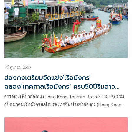
9 มิถุนายน 2569
ฮ่องกงเตรียมจัดแข่ง'เรือมังกร'
ฉลอง‘เทศกาลเรือมังกร’ ครบ50ปีริมอ่าว
นาน13วัน
การท่องเที่ยวฮ่องกง (Hong Kong Tourism Board: HKTB) ร่วม
กับสมาคมเรือมังกรแห่งประเทศจีนประจำฮ่องกง (Hong Kong
China Dragon Boat Association: HKCDBA) และซันไลฟ์ผู้
สนับสนุนหลัก จัดการแข่งขันเรือมังกรนานาชาติฮ่องกงประจำปี
“Sun Life Hong Kong International Dragon Boat Festival”