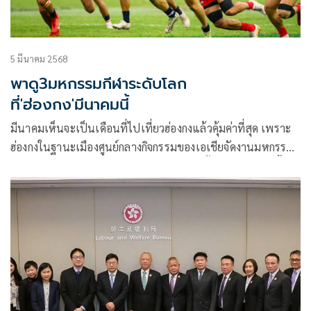
5 มีนาคม 2568
พาดู3มหกรรมกีฬาระดับโลก
ที่'ฮ่องกง'มีนาคมนี้
มีนาคมเห็นจะเป็นเดือนที่ไปเที่ยวฮ่องกงแล้วคุ้มค่าที่สุด เพราะ
ฮ่องกงในฐานะเมืองศูนย์กลางกิจกรรมของเอเชียจัดงานมหกรรม
ระดับโลก Hong Kong Super March ตลอดทั้งเดือนมีนาคมนี้!
นักท่องเที่ยวจะได้สัมผัสประสบการณ์สุดตื่นเต้นผ่านกิจกรรมกีฬา
ความบันเทิง และศิลปวัฒนธรรมที่หลากหลาย ไปจนถึงการสร้าง
ความประทับใจที่จะไม่มีวันลืม