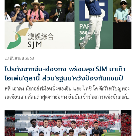
23 กันยายน 2568
โปรดังจากจีน-ฮ่องกง พร้อมลุย'SJM มาเก๊า
โอเพ่น'ตุลานี้ ส่วน'รฐนน'หวังป้องกันแชมป์
หลี่ เฮาตง นักกอล์ฟมือหนึ่งของจีน และ ไทชิ โค ดีกรีเหรียญทอง
เอเชียนเกมส์คนล่าสุดจากฮ่องกง ยืนยันเข้าร่วมการแข่งขันกอล์ฟ
รายการ เอสเจเอ็ม มาเก๊า โอเพ่น ณ สนามมาเก๊ากอล์ฟ แอนด์
คันทรีคลับ ขณะที่จาง เหลียงเหว่ย ตำนานโปรกอล์ฟชาวจีนลุ้น
ทำสถิติเป็นนักกอล์ฟคนแรกที่คว้าแชมป์สมัยที่ 3 ส่วน รฐนน
วรรณศรีจันทร์ ซึ่งเพิ่งจบรองแชมป์ที่ไต้หวันเมื่อวันอาทิตย์ หวัง