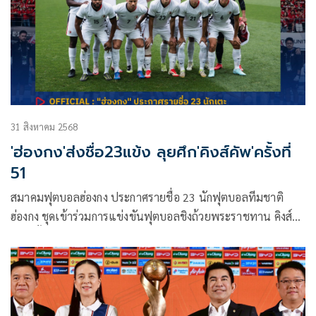
รักษาฟอร์มดี ลงป้องกันตำแหน่งในเดือนตุลาคมนี้
31 สิงหาคม 2568
'ฮ่องกง'ส่งชื่อ23แข้ง ลุยศึก'คิงส์คัพ'ครั้งที่
51
สมาคมฟุตบอลฮ่องกง ประกาศรายชื่อ 23 นักฟุตบอลทีมชาติ
ฮ่องกง ชุดเข้าร่วมการแข่งขันฟุตบอลชิงถ้วยพระราชทาน คิงส์
คัพ ครั้งที่ 51 ณ จังหวัดกาญจนบุรี ระหว่างวันที่ 1-9 กันยายน
2568 ภายใต้การคุมทัพของ “แอชลีย์ เวสต์วูด” หัวหน้าผู้ฝึกสอน
ชาวอังกฤษ