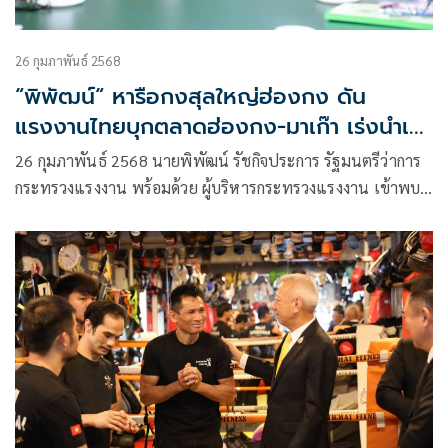
26 กุมภาพันธ์ 2568
“พิพัฒน์“ หารือกงสุลใหญ่ฮ่องกง ดัน
แรงงานไทยบุกตลาดฮ่องกง-มาเก๊า เร่งนำเข้า
พ่อครัว-แม่ครัวและภาคบริการ”ซึ่งเป็นที่
26 กุมภาพันธ์ 2568 นายพิพัฒน์ รัชกิจประการ รัฐมนตรีว่าการ
ต้องการ เปิดตำแหน่งนับ 18,000 อัตรา
กระทรวงแรงงาน พร้อมด้วย ผู้บริหารกระทรวงแรงงาน เข้าพบ
นายจาตุรนต์ ไชยะคำ กงสุลใหญ่ ณ เมืองฮ่องกง และ ทีม
ประเทศไทย ได้แก่ นางสาวพรรณกาญจน์ เจียมสุชน
กงสุล(พาณิชย์) นายจารุภัทร