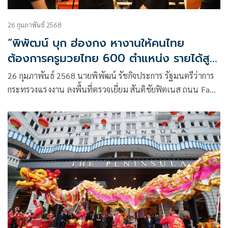
26 กุมภาพันธ์ 2568
“พิพัฒน์ บุก ฮ่องกง หางานให้คนไทย
ต้องการครูมวยไทย 600 ตำแหน่ง รายได้สูง
81,000 บาท/เดือน กระทรวงแรงงานหนุน
26 กุมภาพันธ์ 2568 นายพิพัฒน์ รัชกิจประการ รัฐมนตรีว่าการ
เต็มที่”
กระทรวงแรงงาน ลงพื้นที่ตรวจเยี่ยม สันติชัยฟิตเนส ถนน Fa
Yuen Street เขต Mong Kok