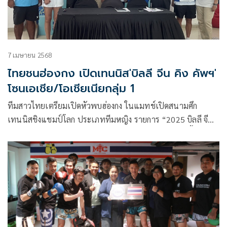
7 เมษายน 2568
ไทยชนฮ่องกง เปิดเทนนิส'บิลลี จีน คิง คัพฯ'
โซนเอเชีย/โอเชียเนียกลุ่ม 1
ทีมสาวไทยเตรียมเปิดหัวพบฮ่องกง ในแมทช์เปิดสนามศึก
เทนนิสชิงแชมป์โลก ประเภททีมหญิง รายการ “2025 บิลลี จีน
คิง คัพ บาย เกนบริดจ์” ที่อินเดีย ในวันอังคารที่ 8 เม.ย.นี้ เวลา
15.30 น. ตามเวลาท้องถิ่น ซึ่งช้ากว่าไทย 2 ชม. ด้านนักหวดไทย
พลังกายและพลังใจเกินร้อย พร้อมลงสนามแล้ว หลังได้รับ
ประทานอาหารไทยที่รสชาติคุ้นเคย แถมลงซ้อมและปรับตัวได้ดี
กับสภาพสนามและบรรยากาศ