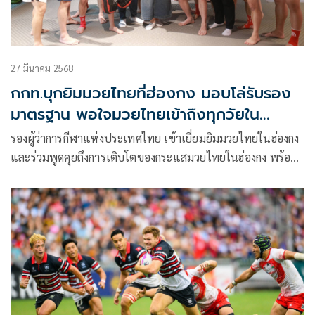
27 มีนาคม 2568
กกท.บุกยิมมวยไทยที่ฮ่องกง มอบโล่รับรอง
มาตรฐาน พอใจมวยไทยเข้าถึงทุกวัยใน
ฮ่องกง
รองผู้ว่าการกีฬาแห่งประเทศไทย เข้าเยี่ยมยิมมวยไทยในฮ่องกง
และร่วมพูดคุยถึงการเติบโตของกระแสมวยไทยในฮ่องกง พร้อม
กับมอบโล่รับรองยิมมวยไทยที่ได้รับมาตรฐานจาก กกท. รับพึง
พอใจกับกระแสมวยไทยในฐานะซอฟท์พาวเวอร์ ที่ทำให้คนทั่ว
โลกสนใจ