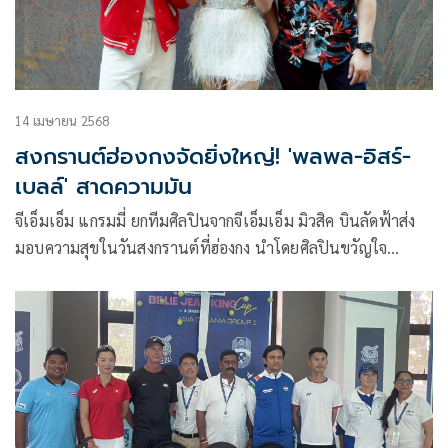
14 เมษายน 2568
สงกรานต์ฮ่องกงจัดยิ่งใหญ่! 'พลพล-อิสร์-
เบลล์' สาดความมัน
จีเอ็มเอ็ม แกรมมี่ ยกทีมศิลปินจากจีเอ็มเอ็ม มิวสิค บินลัดฟ้าส่ง
มอบความสุขในวันสงกรานต์ที่ฮ่องกง นำโดยศิลปินขวัญใจ
มหาชน พลพล พลกองเส็ง แท็กทีม หนุ่มหน้าหวานเสียงนุ่ม อิสร์
อิสรพงศ์ และนักร้องสาวดาวรุ่ง เบลล์ นิภาดา จัดเต็มสาดความ
สนุกความมันส์ให้แฟนๆ ในงานเทศกาลไทย ณ เมืองฮ่องกง
ประจำปี 2568 ภายใต้ชื่อ “Thai Festival: Songkran 2025”