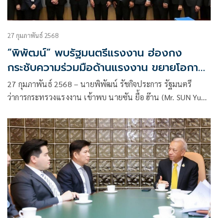
27 กุมภาพันธ์ 2568
“พิพัฒน์” พบรัฐมนตรีแรงงาน ฮ่องกง
กระชับความร่วมมือด้านแรงงาน ขยายโอกาส
แรงงานไทย พร้อมค่าจ้างสูงและสวัสดิการดี
27 กุมภาพันธ์ 2568 – นายพิพัฒน์ รัชกิจประการ รัฐมนตรี
ว่าการกระทรวงแรงงาน เข้าพบ นายซัน ยื้อ ฮ๊าน (Mr. SUN Yuk
Han, Chris, JP) รัฐมนตรีว่าการกระทรวงแรงงานและสวัสดิการ
ฮ่องกง พร้อมด้วยคณะผู้บริหาร