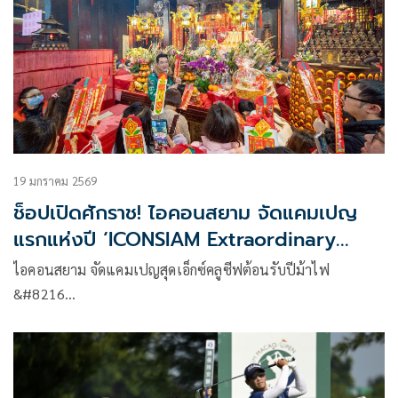
ตุลาคม และโอลิมปิกเกมส์ 2028 ที่นครลอสแอนเจลิส ประเทศ
สหรัฐอเมริกา
19 มกราคม 2569
ช็อปเปิดศักราช! ไอคอนสยาม จัดแคมเปญ
แรกแห่งปี ‘ICONSIAM Extraordinary
Experience’
ไอคอนสยาม จัดแคมเปญสุดเอ็กซ์คลูซีฟต้อนรับปีม้าไฟ
&#8216…