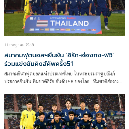
11 กรกฎาคม 2568
สมาคมฟุตบอลฯยืนยัน 'อิรัก-ฮ่องกง-ฟิจิ'
ร่วมแข่งขันคิงส์คัพครั้ง51
สมาคมกีฬาฟุตบอลแห่งประเทศไทย ในพระบรมราชูปถัมภ์
ประกาศยืนยัน ทีมชาติอิรัก อันดับ 58 ของโลก , ทีมชาติฮ่องกง
อันดับ 147 ของโลก และ ทีมชาติฟิจิ อันดับ 150 ของโลก คือ 3
ทีม ที่ตอบรับเข้าร่วมศึกฟุตบอลชิงถ้วยพระราชทาน คิงส์คัพ ครั้ง
ที่ 51 เป็นที่เรียบร้อย โดยเป็นเกมนานาชาติ International ‘A’
Match ตามปฏิทิน ฟีฟ่า เดย์ ระหว่างวันที่ 1-9 กันยายน 2568