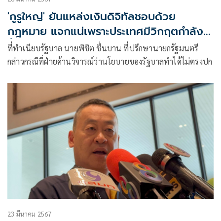
'กูรูใหญ่' ยันแหล่งเงินดิจิทัลชอบด้วย
กฎหมาย แจกแน่เพราะประเทศมีวิกฤตกำลัง
ซื้อ
ที่ทำเนียบรัฐบาล นายพิชิต ชื่นบาน ที่ปรึกษานายกรัฐมนตรี
กล่าวกรณีที่ฝ่ายค้านวิจารณ์ว่านโยบายของรัฐบาลทำได้ไม่ตรงปก
23 มีนาคม 2567