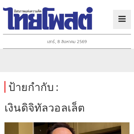
เสาร์, 8 สิงหาคม 2569
ป้ายกำกับ :
เงินดิจิทัลวอลเล็ต