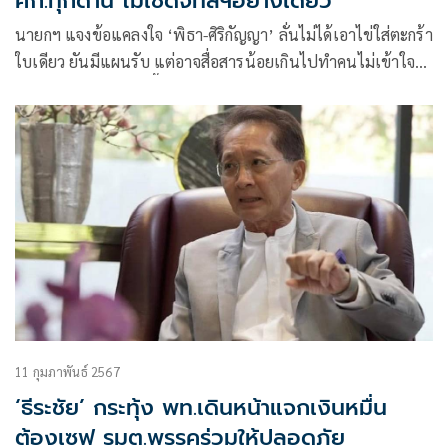
ศก.ทุกด้าน ไม่ใช่ดิจิทัลฯอย่างเดียว
นายกฯ แจงข้อแคลงใจ ‘พิธา-ศิริกัญญา’ ลั่นไม่ได้เอาไข่ใส่ตะกร้า
ใบเดียว ยันมีแผนรับ แต่อาจสื่อสารน้อยเกินไปทำคนไม่เข้าใจ
พร้อมรับฟังฝ่ายค้านชี้แนะ ย้ำเหตุโครงการล่าช้า เพราะฟังความ
เห็น ต้องทำให้ทุกฝ่ายสบายใจมากที่สุด
11 กุมภาพันธ์ 2567
‘ธีระชัย’ กระทุ้ง พท.เดินหน้าแจกเงินหมื่น
ต้องเซฟ รมต.พรรคร่วมให้ปลอดภัย