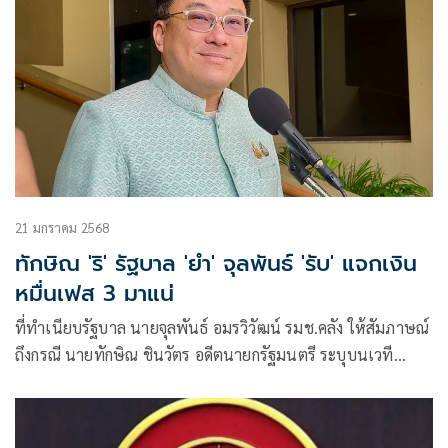
21 มกราคม 2568
ทักษิณ 'ริ' รัฐบาล 'ยำ' จุลพันธ์ 'รับ' แจกเงิน
หมื่นเฟส 3 มาแน่
ที่ทำเนียบรัฐบาล นายจุลพันธ์ อมรวิวัฒน์ รมช.คลัง ให้สัมภาษณ์
ถึงกรณี นายทักษิณ ชินวัตร อดีตนายกรัฐมนตรี ระบุบนเวที
ปราศรัยถึงการแจกเงิน