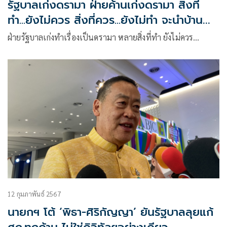
รัฐบาลเก่งดรามา ฝ่ายค้านเก่งดรามา สิ่งที่
ทำ...ยังไม่ควร สิ่งที่ควร...ยังไม่ทำ จะนำบ้าน
เมืองลงเหวอีก?
ฝ่ายรัฐบาลเก่งทำเรื่องเป็นดรามา หลายสิ่งที่ทำ ยังไม่ควร…
12 กุมภาพันธ์ 2567
นายกฯ โต้ ‘พิธา-ศิริกัญญา’ ยันรัฐบาลลุยแก้