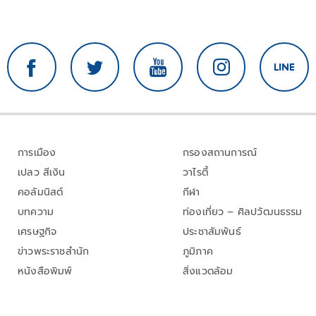
การเมือง
กรองสถานการณ์
เปลว สีเงิน
วาไรตี้
คอลัมนิสต์
กีฬา
บทความ
ท่องเที่ยว – ศิลปวัฒนธรรม
เศรษฐกิจ
ประชาสัมพันธ์
ข่าวพระราชสำนัก
ภูมิภาค
หนังสือพิมพ์
สิ่งแวดล้อม