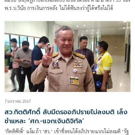
พ.ร.บ.วินัย การเงินการคลัง ไม่ได้ฟันธงว่ากู้ได้หรือไม่ได้
7 มกราคม 2567
สว.กิตติศักดิ์ ลับมีดรออภิปรายไม่ลงมติ เล็ง
ชำแหละ ’ศก.-แจกเงินดิจิทัล’
‘กิตติศักดิ์‘ แง้ม ถ้า ‘สว.’ เข้าชื่อจนได้อภิปรายแบบไม่ลงมติ ‘รัฐ