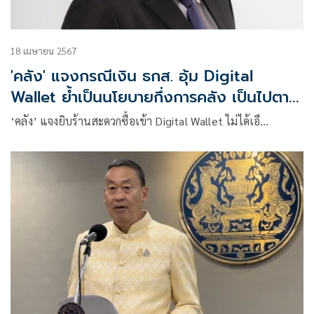
18 เมษายน 2567
'คลัง' แจงกรณีเงิน ธกส. อุ้ม Digital
Wallet ย้ำเป็นนโยบายกึ่งการคลัง เป็นไปตาม
กฎหมาย
‘คลัง’ แจงยิบร้านสะดวกซื้อเข้า Digital Wallet ไม่ได้เอื…