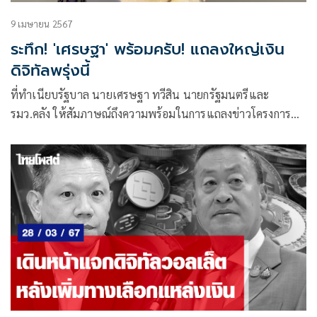
9 เมษายน 2567
ระทึก! 'เศรษฐา' พร้อมครับ! แถลงใหญ่เงิน
ดิจิทัลพรุ่งนี้
ที่ทำเนียบรัฐบาล นายเศรษฐา ทวีสิน นายกรัฐมนตรีและ
รมว.คลัง ให้สัมภาษณ์ถึงความพร้อมในการแถลงข่าวโครงการ
เติมเงิน 10,