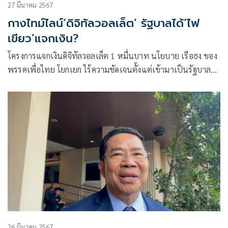
27 มีนาคม 2567
กางไทม์ไลน์‘ดิจิทัลวอลเล็ต’ รัฐบาลได้‘ไฟ
เขียว’แจกเงิน?
โครงการแจกเงินดิจิทัลวอลเล็ต 1 หมื่นบาท นโยบาย เรือธง ของ
พรรคเพื่อไทย โยกเยก ไร้ความชัดเจนตั้งแต่เข้ามาเป็นรัฐบาล
บริหารประเทศ
26 มีนาคม 2567