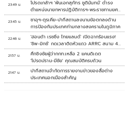
โปรดเกล้าฯ 'พันเอกสุภัทร ชูตินันทน์' ดำรง
23:49 น.
ตำแหน่งนายทหารปฏิบัติการฯ-พระราชทานยศ
'พลตรี'
ซาอุฯ-ตุรเคีย-ปากีสถานลงนามข้อตกลงด้าน
23:45 น.
การป้องกันประเทศท่ามกลางสงครามในภูมิภาค
'ฮอนด้า เรซซิ่ง ไทยแลนด์' เปิดฉากร้อนแรง!
22:46 น.
'ชิพ-มิกซ์' กดเวลาติดหัวแถว ARRC สนาม 4
ที่มัลดาลิกา
ศึกชิงชัยผู้ว่ากกท.เหลือ 2 แคนดิเดต
21:57 น.
'โปรดปราน-มีชัย' คุณสมบัติครบถ้วน
ปากีสถานจำกัดการรายงานข่าวของสื่อต่าง
21:47 น.
ประเทศนอกเมืองสำคัญ