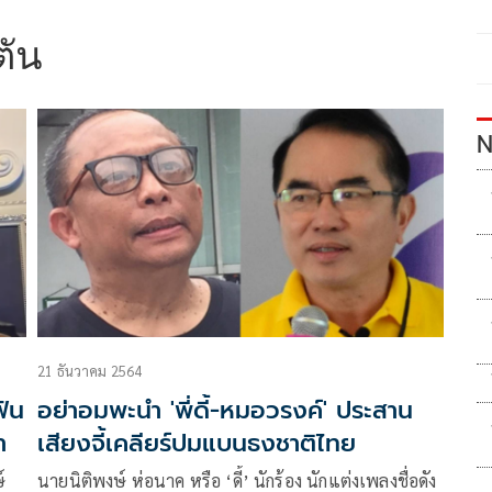
ตัน
N
21 ธันวาคม 2564
ฟัน
อย่าอมพะนำ 'พี่ดี้-หมอวรงค์' ประสาน
า
เสียงจี้เคลียร์ปมแบนธงชาติไทย
์
นายนิติพงษ์ ห่อนาค หรือ ‘ดี้’ นักร้อง นักแต่งเพลงชื่อดัง