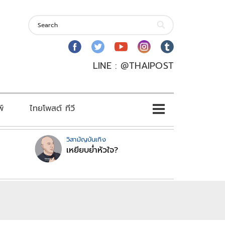
LINE : @THAIPOST
พ์
ไทยโพสต์ ทีวี
วิสามัญบันเทิง
เหยียบย่ำหัวใจ?