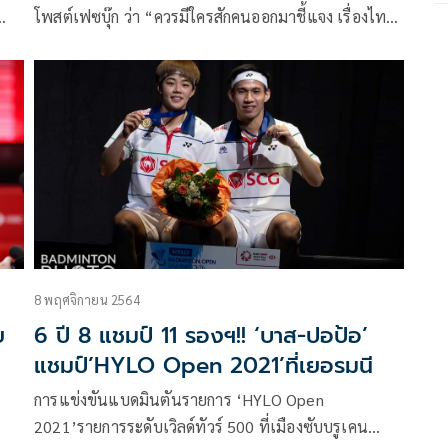
โพสต์เฟซบุ๊ก ว่า “ควรมีใครสักคนออกมาชี้แจง เรื่องไทย
ถูกวาด้าแบนเรื่องกีฬา แบนชาติไทยนะ..ไม่ได้แบน
นักกีฬา #อมพะนำทำเนียนนั้นไม่ควรๆ
8 พฤศจิกายน 2564
ย
6 ปี 8 แชมป์ 11 รองฯ!! ‘บาส-ปอป้อ’
แชมป์’HYLO Open 2021’ที่เยอรมนี
การแข่งขันแบดมินตันรายการ ‘HYLO Open
2021’รายการระดับเวิลด์ทัวร์ 500 ที่เมืองซับบรูเคน