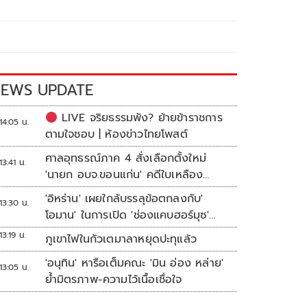
EWS UPDATE
LIVE จริยธรรมพัง? ย้ายข้าราชการ
14:05 น.
ตามใจชอบ | ห้องข่าวไทยโพสต์
ศาลอุทธรณ์ภาค 4 สั่งเลือกตั้งใหม่
13:41 น.
'นายก อบจ.ขอนแก่น' คดีใบเหลือง
'วัฒนา ช่างเหลา'
'อิหร่าน' เผยใกล้บรรลุข้อตกลงกับ'
13:30 น.
โอมาน' ในการเปิด 'ช่องแคบฮอร์มุซ'
แล้ว แต่การเปิดขึ้นอยู่กับสหรัฐฯ
13:19 น.
ภูเขาไฟในกัวเตมาลาหยุดปะทุแล้ว
'อนุทิน' หารือเต็มคณะ 'มิน อ่อง หล่าย'
13:05 น.
ย้ำมิตรภาพ-ความไว้เนื้อเชื่อใจ