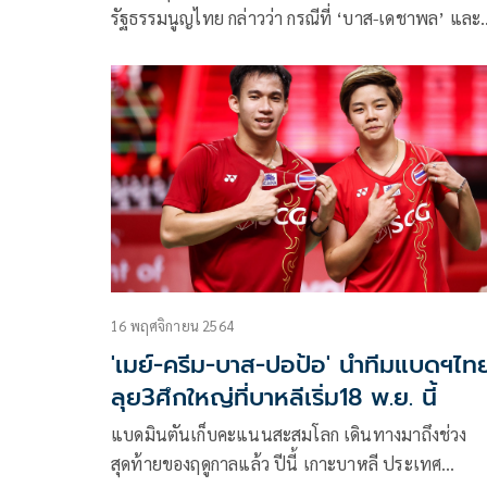
รัฐธรรมนูญไทย กล่าวว่า กรณีที่ ‘บาส-เดชาพล’ และ
‘ปอป้อ-ทรัพย์สิรี’ คว้าแชมป์โลกแบดมินตันคู่ผสม
16 พฤศจิกายน 2564
'เมย์-ครีม-บาส-ปอป้อ' นำทีมแบดฯไท
ลุย3ศึกใหญ่ที่บาหลีเริ่ม18 พ.ย. นี้
แบดมินตันเก็บคะแนนสะสมโลก เดินทางมาถึงช่วง
สุดท้ายของฤดูกาลแล้ว ปีนี้ เกาะบาหลี ประเทศ