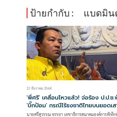
ป้ายกำกับ :
แบดมิน
21 ธันวาคม 2564
'พี่ศรี' เคลื่อนไหวแล้ว! จ่อร้อง ป.ป.ช.
'บิ๊กป้อม' กรณีไร้ธงชาติไทยบนยอดเส
นายศรีสุวรรณ จรรยา เลขาธิการสมาคมองค์การพิทักษ