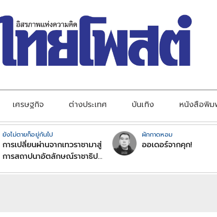
เศรษฐกิจ
ต่างประเทศ
บันเทิง
หนังสือพิม
ยังไม่ตายก็อยู่กันไป
ผักกาดหอม
การเปลี่ยนผ่านจากเทวราชามาสู่
ออเดอร์จากคุก!
การสถาปนาอัตลักษณ์ราชาธิป
ไตยแบบพุทธศาสนาในพระไตร
ปิฏก : สามัญผลสูตรในฐานะ
ทฤษฎีขีดจำกัดของอำนาจรัฐ
เหนือแรงงานและทรัพย์สิน