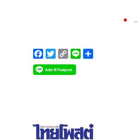
อินโดนีเซีย ถูกเลือกเป็นสังเวียนแข่งขัน 3 รายการให
ส่งท้ายปี โดยจะจัด 3 รายการติดต่อกันใน 3 สัปดาห์ ซึ
มีการถ่ายทอดสดแบบเอ็กซ์คลูซีฟ ทาง ทรูวิชั่นส์ ช่อง 
...
สปอร์ตเอชดี 2( 667), ทรูสปอร์ต เอชดี 3 (668) และท
สปอร์ต7 (686) เริ่มจาก 18-21 พ.ย. อินโดนีเซีย มาสเต
อร์ส รายการระดับ เวิลด์ ทัวร์ ซูเปอร์ 750 ชิงเงินรางว
F
T
C
Li
S
600,000 เหรียญสหรัฐ ถัดมา 24- 28พ.ย. อินโดนีเซีย
ac
wi
o
n
h
โอเพ่น รายการระดับ เวิลด์ ทัวร์ ซูเปอร์ 1000 ชิงเงิน
รางวัล 850,000 เหรียญสหรัฐ ปิดท้ายด้วย 1 – 5 ธ.ค. เอ
e
tt
p
e
ar
ชเฮชบีซี เวิลด์ ทัวร์ ไฟนอลส์ ชิงเงินรางวัล 1,500,000
b
er
y
e
เหรียญสหรัฐ
o
Li
o
n
k
k