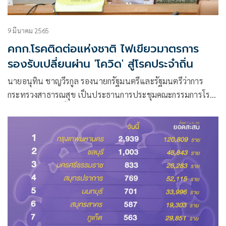
9 มีนาคม 2565
คกก.โรคติดต่อแห่งชาติ ไฟเขียวมาตรการ
รองรับเปลี่ยนผ่าน 'โควิด' สู่โรคประจำถิ่น
นายอนุทิน ชาญวีรกูล รองนายกรัฐมนตรีและรัฐมนตรีว่าการ
กระทรวงสาธารณสุข เป็นประธานการประชุมคณะกรรมการโรค
ติดต่อแห่งชาติ ครั้งที่ 2/2565 โดยมี นพ.เกียรติภูมิ วงศ์รจิต ปลัด
กระทรวงสาธารณสุข นพ.โอภาส การย์กวินพงศ์ อธิบดีกรม
ควบคุมโรค