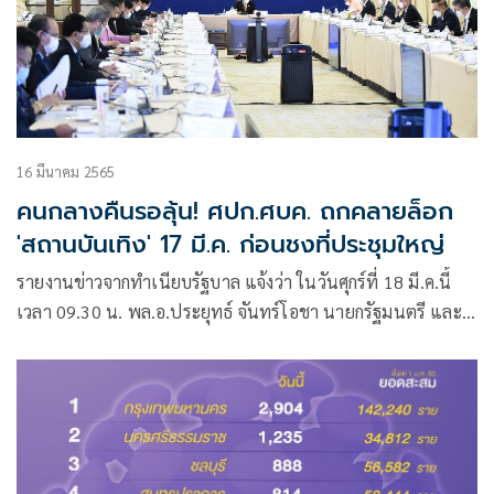
16 มีนาคม 2565
คนกลางคืนรอลุ้น! ศปก.ศบค. ถกคลายล็อก
'สถานบันเทิง' 17 มี.ค. ก่อนชงที่ประชุมใหญ่
รายงานข่าวจากทำเนียบรัฐบาล แจ้งว่า ในวันศุกร์ที่ 18 มี.ค.นี้
เวลา 09.30 น. พล.อ.ประยุทธ์ จันทร์โอชา นายกรัฐมนตรี และ
รัฐมนตรีว่าการกระทรวงกลาโหม​ ในฐานะผู้อำนวยการศูนย์
บริหารสถานการณ์โรคติดเชื้อไวรัสโคโรนา​ 2019 (โควิด 19)​
หรือ ศบค.​