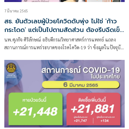
7 มีนาคม 2565
สธ. ยันตัวเลขผู้ป่วยโควิดดับพุ่ง ไม่ใช่ 'ก้าว
กระโดด' แต่เป็นไปตามสัดส่วน ต้องรีบฉีดเข็ม
3
นพ.ศุภกิจ ศิริลักษณ์ อธิบดีกรมวิทยาศาสตร์การแพทย์ แถลง
สถานการ​ณ์การแพร่ระบาดของ​โรค​โค​วิด​-19 ว่า​ ข้อมูลในปัจจุบัน
สายพันธุ์โอมิครอนครองโลกเป็นส่วนใหญ่แล้ว โดยโอมิครอน
สายพันธุ์ BA.1