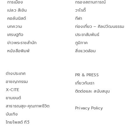
การเมือง
กรองสถานการณ์
เปลว สีเงิน
วาไรตี้
คอลัมนิสต์
กีฬา
บทความ
ท่องเที่ยว – ศิลปวัฒนธรรม
เศรษฐกิจ
ประชาสัมพันธ์
ข่าวพระราชสำนัก
ภูมิภาค
หนังสือพิมพ์
สิ่งแวดล้อม
ต่างประเทศ
PR & PRESS
อาชญากรรม
เกี่ยวกับเรา
X-CITE
ติดต่อและ สนับสนุน
ยานยนต์
สาธารณสุข-คุณภาพชีวิต
Privacy Policy
บันเทิง
ไทยโพสต์ ทีวี