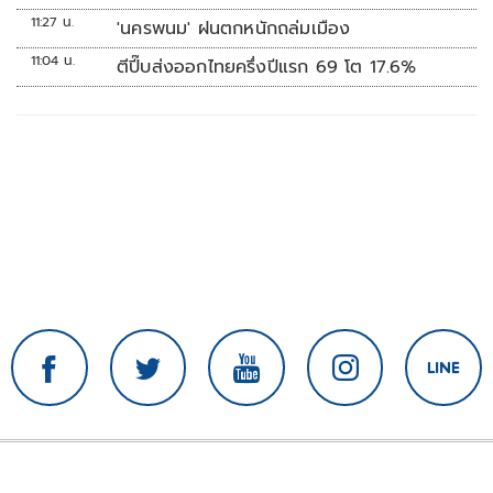
11:27 น.
'นครพนม' ฝนตกหนักถล่มเมือง
11:04 น.
ตีปี๊บส่งออกไทยครึ่งปีแรก 69 โต 17.6%