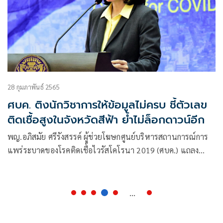
28 กุมภาพันธ์ 2565
ศบค. ติงนักวิชาการให้ข้อมูลไม่ครบ ชี้ตัวเลข
ติดเชื้อสูงในจังหวัดสีฟ้า ย้ำไม่ล็อกดาวน์อีก
พญ.อภิสมัย ศรีรังสรรค์ ผู้ช่วยโฆษกศูนย์บริหารสถานการณ์การ
แพร่ระบาดของโรคติดเชื้อไวรัสโคโรนา 2019 (ศบค.) แถลง
สถานการณ์โควิด-19ในประเทศไทยว่า ในจำนวนผู้ที่อยู่ระหว่าง
การรักษา เป็นการรักษาอยู่ในโรงพยาบาลถึง 38,479 ราย และ
จำนวนกว่า 98% เป็นผู้ป่วยอาการสีเขียว
...