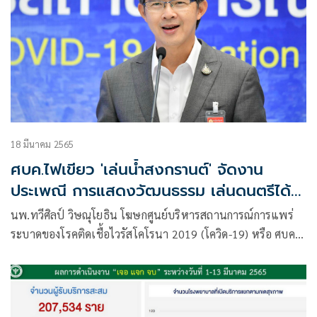
18 มีนาคม 2565
ศบค.ไฟเขียว 'เล่นน้ำสงกรานต์' จัดงาน
ประเพณี การแสดงวัฒนธรรม เล่นดนตรีได้
ต้องขออนุญาตก่อน
นพ.ทวีศิลป์ วิษณุโยธิน โฆษกศูนย์บริหารสถานการณ์การแพร่
ระบาดของโรคติดเชื้อไวรัสโคโรนา 2019 (โควิด-19) หรือ ศบค.
แถลงภายหลังการประชุม ศบค.ชุดใหญ่ที่มี พล.อ.ประยุทธ์ จันทร์
โอชา นายกรัฐมนตรี ในฐานะผอ.ศบค.เป็นประธาน