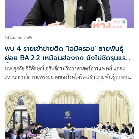
14 มีนาคม 2565
พบ 4 รายเข้าข่ายติด 'โอมิครอน' สายพันธุ์
ย่อย BA.2.2 เหมือนฮ่องกง ยังไม่ชัดรุนแรง
ขึ้น
นพ.ศุภกิจ ศิริลักษณ์ อธิบดีกรมวิทยาศาสตร์การแพทย์ แถลง
สถานการณ์​การ​แพร่ระบาด​ของ​โรค​โควิด-19 กลายพันธุ์ว่า จาก
การเฝ้าระวังสายพันธุ์โควิด-19 ทุกสัปดาห์ ขณะนี้ประเทศไทยได้
ถอดรหัสพันธุกรรมทั้งตัว (Whole Genome Sequencing)