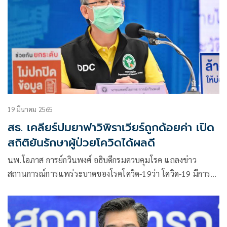
เป็น 2 ฝ่าย
19 มีนาคม 2565
สธ. เคลียร์ปมยาฟาวิพิราเวียร์ถูกด้อยค่า เปิด
สถิติยันรักษาผู้ป่วยโควิดได้ผลดี
นพ.โอภาส​ การ​ย์​กวิน​พงศ์​ อธิบดีกรมควบคุมโรค แถลง​ข่าว​
สถานการณ์​การ​แพร่ระบาด​ของ​โรค​โค​วิด​-19​ว่า โควิด-19 มีการ
ระบาดอย่างกว้างขวาง ในฐานะแพทย์หรือบุคลากรทาง
สาธารณสุขที่ต้องดูแลรักษาผู้ป่วย แม้จะไม่มีวิธีการรักษาหรือ
ไม่รู้จักโรค