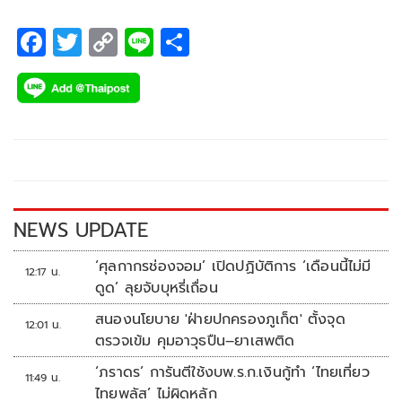
F
T
C
Li
S
ac
wi
o
n
h
e
tt
p
e
ar
b
er
y
e
o
Li
o
n
k
k
NEWS UPDATE
‘ศุลกากรช่องจอม’ เปิดปฏิบัติการ ‘เดือนนี้ไม่มี
12:17 น.
ดูด’ ลุยจับบุหรี่เถื่อน
สนองนโยบาย 'ฝ่ายปกครองภูเก็ต' ตั้งจุด
12:01 น.
ตรวจเข้ม คุมอาวุธปืน–ยาเสพติด
‘ภราดร’ การันตีใช้งบพ.ร.ก.เงินกู้ทำ ‘ไทยเที่ยว
11:49 น.
ไทยพลัส’ ไม่ผิดหลัก