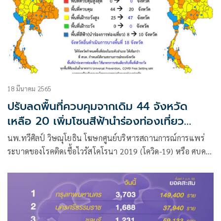
18 มีนาคม 2565
ปรับลดพื้นที่ควบคุมจากเดิม 44 จังหวัด
เหลือ 20 เพิ่มโซนสีฟ้านำร่องท่องเที่ยว
'เชียงใหม่-เพชรบุรี'
นพ.ทวีศิลป์ วิษณุโยธิน โฆษกศูนย์บริหารสถานการณ์การแพร่
ระบาดของโรคติดเชื้อไวรัสโคโรนา 2019 (โควิด-19) หรือ ศบค.
แถลงภายหลังการประชุม ศบค.ชุดใหญ่ที่มี พล.อ.ประยุทธ์ จันทร์
โอชา นายกรัฐมนตรี ในฐานะผอ.ศบค.เป็นประธาน