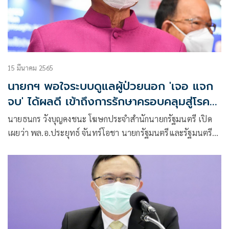
15 มีนาคม 2565
นายกฯ พอใจระบบดูแลผู้ป่วยนอก 'เจอ แจก
จบ' ได้ผลดี เข้าถึงการรักษาครอบคลุมสู่โรค
ประจำถิ่น
นายธนกร วังบุญคงชนะ โฆษกประจำสำนักนายกรัฐมนตรี เปิด
เผยว่า พล.อ.ประยุทธ์ จันทร์โอชา นายกรัฐมนตรีและรัฐมนตรี
ว่าการกระทรวงกลาโหม ติดตามสถานการณ์การแพร่ระบาดของ
โควิด-19 อย่างใกล้ชิด ซึ่งในขณะนี้สถานการณ์การแพร่ระบาดอยู่
ในช่วงของการปรับเข้าสู่โรคประจำถิ่น หรือยุติการระบาดใหญ่