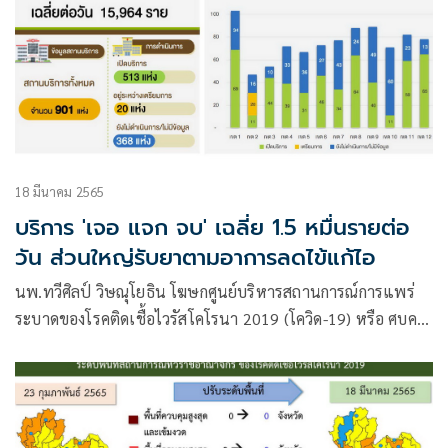
18 มีนาคม 2565
บริการ 'เจอ แจก จบ' เฉลี่ย 1.5 หมื่นรายต่อ
วัน ส่วนใหญ่รับยาตามอาการลดไข้แก้ไอ
นพ.ทวีศิลป์ วิษณุโยธิน โฆษกศูนย์บริหารสถานการณ์การแพร่
ระบาดของโรคติดเชื้อไวรัสโคโรนา 2019 (โควิด-19) หรือ ศบค.
แถลงภายหลังการประชุม ศบค.ชุดใหญ่ที่มี พล.อ.ประยุทธ์ จันทร์
โอชา นายกรัฐมนตรี ในฐานะผอ.ศบค.เป็นประธาน