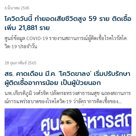
6 มีนาคม 2565
โควิดวันนี้ ทำยอดเสียชีวิตสูง 59 ราย ติดเชื้อ
เพิ่ม 21,881 ราย
ศูนย์ข้อมูล COVID-19 รายงานสถานการณ์ผู้ติดเชื้อโรคไวรัสโค
วิด-19 ประจำวัน
28 กุมภาพันธ์ 2565
สธ. คาดเดือน มี.ค. 'โควิดขาลง' เริ่มปรับรักษา
ผู้ติดเชื้ออาการน้อย เป็นผู้ป่วยนอก
นพ.เกียรติภูมิ วงศ์รจิต ปลัดกระทรวงสาธารณสุข แถลงสถานการ​
ณ์การ​แพร่ระบาด​ของ​โรค​โค​วิด​-19 ว่า​อัตราการติดเชื้อของ
ประเทศไทย สอดคล้องกับอัตราการติดเชื้อในต่างประเทศ ถึง
แม้ว่าจำนวนจะเพิ่มสูงขึ้นแต่อัตราการเสียชีวิตยังคงต่ำอยู่​