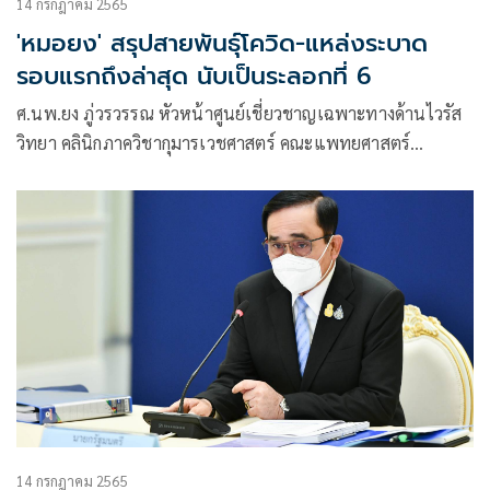
14 กรกฎาคม 2565
'หมอยง' สรุปสายพันธุ์โควิด-แหล่งระบาด
รอบแรกถึงล่าสุด นับเป็นระลอกที่ 6
ศ.นพ.ยง ภู่วรวรรณ หัวหน้าศูนย์เชี่ยวชาญเฉพาะทางด้านไวรัส
วิทยา คลินิกภาควิชากุมารเวชศาสตร์ คณะแพทยศาสตร์
จุฬาลงกรณ์มหาวิทยาลัย โพสต์เฟซบุ๊กเรื่อง โควิด 19 การระบาด
ระลอกนี้เป็นระลอกที่ 6 มีเนื้อหาดังนี้ การระบาดของ covid 19
รอบใหม่นี้ นับเป็นระลอก ที่ 6
14 กรกฎาคม 2565