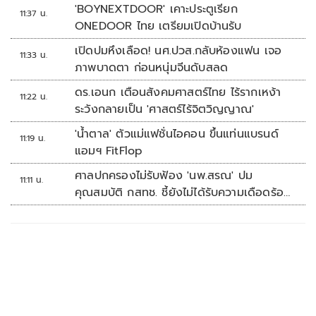
'BOYNEXTDOOR' เคาะประตูเรียก
11:37 น.
ONEDOOR ไทย เตรียมเปิดบ้านรับ
เปิดปมหึงเลือด! นศ.ปวส.กลับห้องแฟน เจอ
11:33 น.
ภาพบาดตา ก่อนหนุ่มจีนดับสลด
ดร.เอนก เตือนสังคมศาสตร์ไทย ไร้รากเหง้า
11:22 น.
ระวังกลายเป็น 'ศาสตร์ไร้จิตวิญญาณ'
'น้ำตาล' ตัวแม่แฟชั่นไอคอน ขึ้นแท่นแบรนด์
11:19 น.
แอมฯ FitFlop
ศาลปกครองไม่รับฟ้อง 'นพ.สรณ' ปม
11:11 น.
คุณสมบัติ กสทช. ชี้ยังไม่ได้รับความเดือดร้อน
เสียหาย