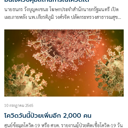
นายธนกร วังบุญคงชนะ โฆษกประจำสำนักนายกรัฐมนตรี เปิด
เผยภายหลัง นพ.เกียรติภูมิ วงศ์รจิต ปลัดกระทรวงสาธารณสุข
และนพ.โอภาส การย์กวินพงศ์
10 กรกฎาคม 2565
โควิดวันนี้ป่วยเพิ่มอีก 2,000 คน
ศูนย์ข้อมูลโควิด-19 หรือ ศบค. รายงานผู้ป่วยติดเชื้อโควิด-19 วัน