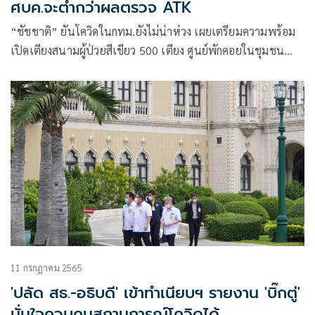
ศบค.จะต่ำกว่าผลตรวจ ATK
“ชัชชาติ” ยันโควิดในกทม.ยังไม่น่าห่วง เผยเตรียมความพร้อม
เปิดเตียงสนามผู้ป่วยสีเขียว 500 เตียง ศูนย์พักคอยในชุมชน
300 เตียง รับมือโควิดระลอกใหม่ พร้อมสั่งยาให้เพียงพอ ย้ำกลุ่ม
608 ควรใส่หน้ากาก-ฉีดเข็มบูสเตอร์
11 กรกฎาคม 2565
'ปลัด สธ.-อธิบดี' เข้าทำเนียบฯ รายงาน 'บิ๊กตู่'
มั่นใจควบคุมสถานการณ์โควิดได้