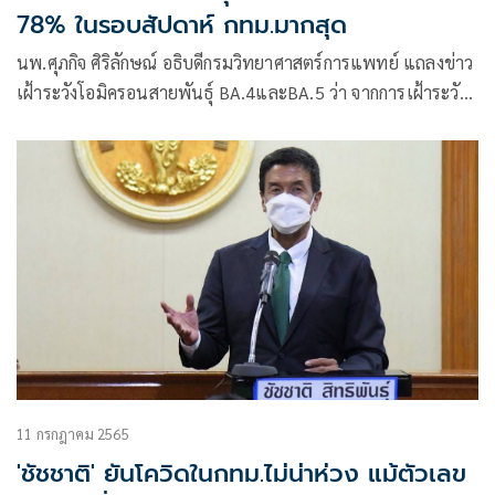
78% ในรอบสัปดาห์ กทม.มากสุด
นพ.ศุภกิจ ศิริลักษณ์ อธิบดีกรมวิทยาศาสตร์การแพทย์ แถลงข่าว
เฝ้าระวังโอมิครอนสายพันธุ์ BA.4และBA.5 ว่า จากการเฝ้าระวัง
โอมิครอนสายพันธุ์ต่างๆ ช่วงวันที่ 2-8 ก.ค. 2565 ตรวจกลุ่ม
ตัวอย่าง 570 ราย พบเป็น BA.1 จำนวน 5 ราย ตามด้วย BA.2
11 กรกฎาคม 2565
'ชัชชาติ' ยันโควิดในกทม.ไม่น่าห่วง แม้ตัวเลข