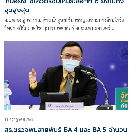
'หมอยง' ชี้โควิดรอบใหม่ระลอกที่ 6 ยังไม่ถึง
จุดสูงสุด
ศ.นพ.ยง ภู่วรวรรณ หัวหน้าศูนย์เชี่ยวชาญเฉพาะทางด้านไวรัส
วิทยา คลินิกภาควิชากุมารเวชศาสตร์ คณะแพทยศาสตร์
จุฬาลงกรณ์มหาวิทยาลัย โพสต์เฟซบุ๊กเรื่อง โควิด 19 ระลอกที่ 6
ยังไม่ถึงจุดสูงสุด” มีเนื้อหาดังนี้
11 กรกฎาคม 2565
สธ.ตรวจพบสายพันธุ์ BA.4 และ BA.5 จำนวน