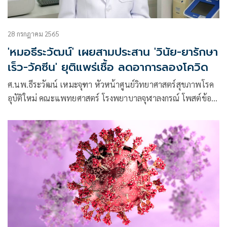
28 กรกฎาคม 2565
'หมอธีระวัฒน์' เผยสามประสาน 'วินัย-ยารักษา
เร็ว-วัคซีน' ยุติแพร่เชื้อ ลดอาการลองโควิด
ศ.นพ.ธีระวัฒน์ เหมะจุฑา หัวหน้าศูนย์วิทยาศาสตร์สุขภาพโรค
อุบัติใหม่ คณะแพทยศาสตร์ โรงพยาบาลจุฬาลงกรณ์ โพสต์ข้อ
ความผ่านเฟซบุ๊กว่า สามประสาน วินัย-ยารักษาเร็ว-วัคซีน