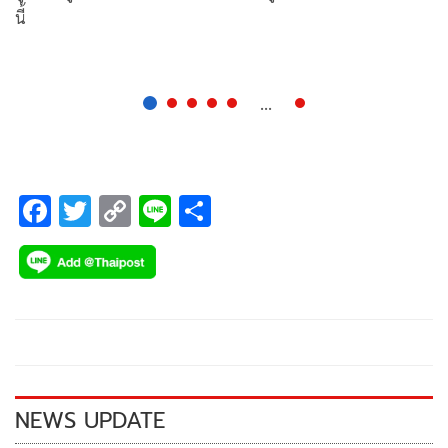
นี้
...
F
T
C
Li
S
ac
wi
o
n
h
e
tt
p
e
ar
b
er
y
e
o
Li
o
n
k
k
NEWS UPDATE