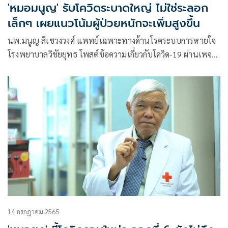
'หมอมนูญ' รับโควิดระบาดใหญ่ ไม่ใช่ระลอก
เล็กๆ เผยแนวโน้มผู้ป่วยหนักจะเพิ่มสูงขึ้น
นพ.มนูญ ลีเชวงวงศ์ แพทย์เฉพาะทางด้านโรคระบบการหายใจ
โรงพยาบาลวิชัยยุทธ โพสต์ข้อความเกี่ยวกับโควิด-19 ผ่านเพจ
เฟซบุ๊ก หมอมนูญ ลีเชวงวงศ์ FC โดยระบุว่า เมื่อกลางเดือน
มิถุนายน 2565 ผมเขียนลงใน FB จากการที่เป็นแพทย์ที่ปฏิบัติ
หน้างาน ดูแลผู้ป่วยด้วยตนเอง
14 กรกฎาคม 2565