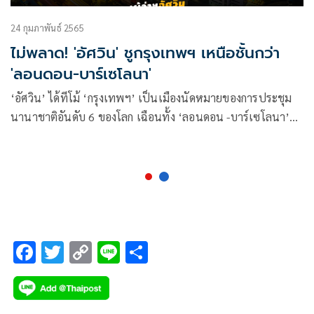
24 กุมภาพันธ์ 2565
ไม่พลาด! 'อัศวิน' ชูกรุงเทพฯ เหนือชั้นกว่า
'ลอนดอน-บาร์เซโลนา'
‘อัศวิน’ ได้ทีโม้ ‘กรุงเทพฯ’ เป็นเมืองนัดหมายของการประชุม
นานาชาติอันดับ 6 ของโลก เฉือนทั้ง ‘ลอนดอน -บาร์เซโลนา’
เพราะมีความพร้อมในหลายเรื่อง
F
T
C
Li
S
ac
wi
o
n
h
e
tt
p
e
ar