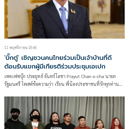
12 พฤศจิกายน 2565
'บิ๊กตู่' เชิญชวนคนไทยร่วมเป็นเจ้าบ้านที่ดี
ต้อนรับแขกผู้มีเกียรติร่วมประชุมเอเปก
เพจเฟซบุ๊ก ประยุทธ์ จันทร์โอชา Prayut Chan-o-cha นายก
รัฐมนตรี โพสต์ข้อความว่า เรียน พี่น้องประชาชนที่รักทุกท่าน
ในช่วงสัปดาห์ข้างหน้านี้ จะมีผู้นำและผู้แทนจากทั่วทั้งเอเชีย
แปซิฟิคและประเทศอื่นๆ เดินทางมาประเทศไทยเพื่อเข้าร่วม
การประชุมผู้นำเขตเศรษฐกิจเอเปค 2565