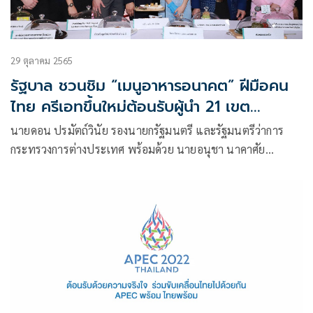
29 ตุลาคม 2565
รัฐบาล ชวนชิม “เมนูอาหารอนาคต” ฝีมือคน
ไทย ครีเอทขึ้นใหม่ต้อนรับผู้นำ 21 เขต
เศรษฐกิจ ในโครงการ APEC Future Food
นายดอน ปรมัตถ์วินัย รองนายกรัฐมนตรี และรัฐมนตรีว่าการ
for Sustainability
กระทรวงการต่างประเทศ พร้อมด้วย นายอนุชา นาคาศัย
รัฐมนตรีประจำสำนักนายกรัฐมนตรี ชวนชิม “เมนูอาหาร
อนาคต” ซึ่งจัดขึ้นในงาน Plate to Planet Festival จานนี้เพื่อ
สิ่งแวดล้อม เป็นส่วนหนึ่งของกิจกรรม ภายใต้โครงการ APEC
Future Food for Sustainability