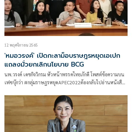
12 พฤศจิกายน 2565
'หมอวรงค์' เปิดกะลาม็อบราษฎรหยุดเอเปก
แถลงมั่วยกเลิกนโยบาย BCG
นพ.วรงค์ เดชกิจวิกรม หัวหน้าพรรคไทยภักดี โพสต์ข้อความบน
เฟซบุ๊กว่า #กลุ่มราษฎรหยุดAPEC2022ต้องกลับไปอ่านหนังสือ
สิ่งน่าอายของกลุ่มราษฎรหยุด APEC2022 คือต้องการให้ยกเลิก
BCG Economy อ้างว่าเอื้อนายทุน การแถลงเนื้อหาแบบนี้ คง
แนะนำ ต้องกลับไปอ่านหนังสือใหม่