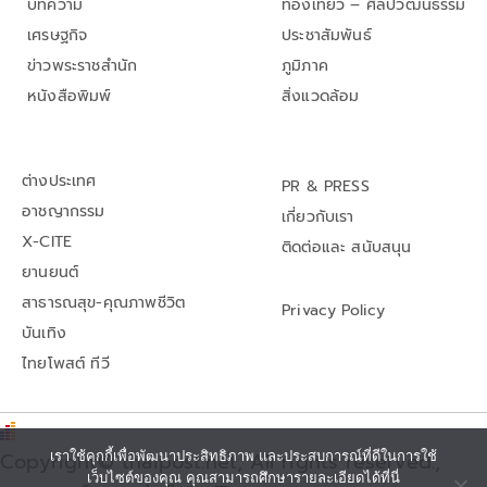
บทความ
ท่องเที่ยว – ศิลปวัฒนธรรม
เศรษฐกิจ
ประชาสัมพันธ์
ข่าวพระราชสำนัก
ภูมิภาค
หนังสือพิมพ์
สิ่งแวดล้อม
ต่างประเทศ
PR & PRESS
อาชญากรรม
เกี่ยวกับเรา
X-CITE
ติดต่อและ สนับสนุน
ยานยนต์
สาธารณสุข-คุณภาพชีวิต
Privacy Policy
บันเทิง
ไทยโพสต์ ทีวี
Copyright© thaipost.net, All rights reserved.,
เราใช้คุกกี้เพื่อพัฒนาประสิทธิภาพ และประสบการณ์ที่ดีในการใช้
เว็บไซต์ของคุณ คุณสามารถศึกษารายละเอียดได้ที่นี่