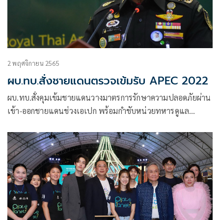
2 พฤศจิกายน 2565
ผบ.ทบ.สั่งชายแดนตรวจเข้มรับ APEC 2022
ผบ.ทบ.สั่งคุมเข้มชายแดนวางมาตรการรักษาความปลอดภัยผ่าน
เข้า-ออกชายแดนช่วงเอเปก พร้อมกำชับหน่วยทหารดูแล
ประชาชนช่วงลอยกระทง