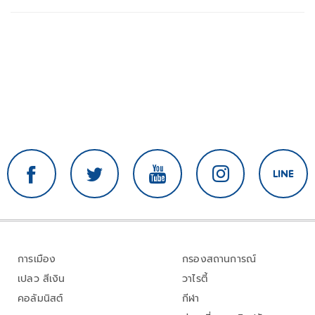
การเมือง
กรองสถานการณ์
เปลว สีเงิน
วาไรตี้
คอลัมนิสต์
กีฬา