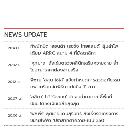
b
er
y
e
o
Li
o
n
k
k
NEWS UPDATE
ทัพนักบิด 'ฮอนด้า เรซซิ่ง ไทยแลนด์' ลุ้นล่าโพ
20:43 น.
เดียม ARRC สนาม 4 ที่มัลดาลิกา
‘ศุภมาส’ สั่งเข้มตรวจคลินิกเสริมความงาม ย้ำ
20:32 น.
โฆษณาราคาต้องจ่ายจริง
พี่ชาย 'ฮลุน โซโล่' แจ้งกำหนดการสวดอภิธรรม
20:12 น.
ศพ เตรียมจัดพิธีฌาปนกิจ 11 ส.ค.
'ลลิดา' โต้ 'รักชนก' ปมงบน้ำบาดาล ชี้พื้นที่
20:07 น.
ปชน.ได้วงเงินเฉลี่ยสูงสุด
'พลพีร์' ลุยชายแดนสุรินทร์ สั่งเร่งรัดโครงการ
20:06 น.
ขยายไฟฟ้า 'ปราสาทตาควาย-เนิน 350'