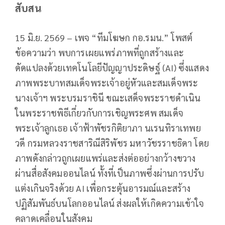
สับสน
15 มิ.ย. 2569 – เพจ “ทีมโฆษก กอ.รมน.” โพสต์
ข้อความว่า พบการเผยแพร่ภาพที่ถูกสร้างและ
ดัดแปลงด้วยเทคโนโลยีปัญญาประดิษฐ์ (AI) ซึ่งแสดง
ภาพพระบาทสมเด็จพระเจ้าอยู่หัวและสมเด็จพระ
นางเจ้าฯ พระบรมราชินี ขณะเสด็จพระราชดำเนิน
ในพระราชพิธีเกี่ยวกับการเชิญพระศพ สมเด็จ
พระเจ้าลูกเธอ เจ้าฟ้าพัชรกิติยาภา นเรนทิราเทพย
วดี กรมหลวงราชสาริณีสิริพัชร มหาวัชรราชธิดา โดย
ภาพดังกล่าวถูกเผยแพร่และส่งต่ออย่างกว้างขวาง
ผ่านสื่อสังคมออนไลน์ ทั้งที่เป็นภาพซึ่งผ่านการปรับ
แต่งเกินจริงด้วย AI เพื่อกระตุ้นอารมณ์และสร้าง
ปฏิสัมพันธ์บนโลกออนไลน์ ส่งผลให้เกิดความเข้าใจ
คลาดเคลื่อนในสังคม