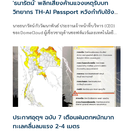
'ธนารัตน์' พลิกเสียงค้านแจงเหตุรับบท
วิทยากร TH-AI Passport หวังกำกับใช้งบ
เหมาะสม ชูจุดเด่นคนไทยได้ใช้ AI ระดับโปร
นายธนารัตน์ กัววัฒนาพันธ์ ประธานเจ้าหน้าที่บริหาร (CEO)
ลดเหลื่อมล้ำทางเทคโนโลยี เซฟงบไป
ของ DomeCloud ผู้เชี่ยวชาญด้านซอฟต์แวร์และเทคโนโลยี
กว่า900ล้าน เชื่อหากใช้เต็มที่เอกชนขาดทุน
กล่าวถึงการตัดสินใจเข้าร่วมเป็นวิทยากรในโครงการ TH-AI
ย่อยยับ
Passport ท่ามกลางกระแสวิพากษ์วิจารณ์ โดยระบุว่าการ
ทำงานเพื่อตรวจสอบเรื่องนี้มีการสอดประสานกันหลายฝ่าย
ประกาศอุตุฯ ฉบับ 7 เตือนฝนตกหนักมาก
ทะเลคลื่นลมแรง 2-4 เมตร