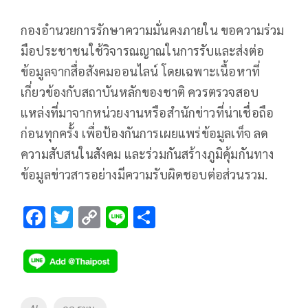
กองอำนวยการรักษาความมั่นคงภายใน ขอความร่วม
มือประชาชนใช้วิจารณญาณในการรับและส่งต่อ
ข้อมูลจากสื่อสังคมออนไลน์ โดยเฉพาะเนื้อหาที่
เกี่ยวข้องกับสถาบันหลักของชาติ ควรตรวจสอบ
แหล่งที่มาจากหน่วยงานหรือสำนักข่าวที่น่าเชื่อถือ
ก่อนทุกครั้ง เพื่อป้องกันการเผยแพร่ข้อมูลเท็จ ลด
ความสับสนในสังคม และร่วมกันสร้างภูมิคุ้มกันทาง
ข้อมูลข่าวสารอย่างมีความรับผิดชอบต่อส่วนรวม.
F
T
C
Li
S
ac
wi
o
n
h
e
tt
p
e
ar
b
er
y
e
o
Li
Tags
AI
กอ.รมน.