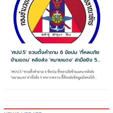
'ศปป.5' ชวนตั้งคำถาม 6 ข้อปม 'ที่หลบภัย
ข้ามแดน' หลังส่ง 'หมายแดง' ล่ามือยิง 5
ทหารพราน
'ศปป.5' ชวนตั้งคำถาม 6 ข้อปม ที่หลบภัยข้ามแดน หลังส่ง
'หมายแดง' ล่ามือยิง 5 ทหารพราน ชี้ต้องส่งข้อมูลมัดคอให้
'มาเลเซีย' หลัง 'นายกฯ-กต.' ตกลงกับผู้นำฯ แล้ว ย้อน
ประวัติศาสตร์ความสัมพันธ์ 2 ชาติไทยช่วยยุติลัทธิคอมมิวนิสต์
ในอดีต แต่ปม 'ส่งผู้ร้ายข้ามแดน-คนสองสัญชาติกลับไม่เห็น
ผลลัพธ์' หวังสื่อช่วยขุดข้อเท็จจริง