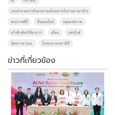
o
n
กองอำนวยการรักษาความมั่นคงภายในราชอาณาจักร
k
k
พระราชพิธี
สื่อออนไลน์
หยุดแชร์ภาพ
เจ้าฟ้าพัชรกิติยาภาฯ
เตือน
เฟกนิวส์
โฆษก กอ.รมน.
ในหลวง-พระราชินี
ข่าวที่เกี่ยวข้อง