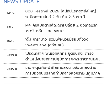
NEWS UPDATE
808 Festival 2026 ไลน์อัปแรกสุดยิ่งใหญ่
1:24 น.
ระเบิดความมันส์ 2 วันเต็ม 2-3 ต.ค.นี้
M4 คัมแบคตามสัญญา! ปล่อย 2 ซิงเกิลแรก
1:16 น.
'อะดรีนาลีน' และ 'ชอบU'
'ดั๊ม คาราบาว' รวมเพื่อนวัยมัธยมตั้งวง
1:02 น.
SweetCane (สวีทเคน)
โปรดเกล้าฯ 'พันเอกสุภัทร ชูตินันทน์' ดำรง
23:49 น.
ตำแหน่งนายทหารปฏิบัติการฯ-พระราชทานยศ
'พลตรี'
ซาอุฯ-ตุรเคีย-ปากีสถานลงนามข้อตกลงด้าน
23:45 น.
การป้องกันประเทศท่ามกลางสงครามในภูมิภาค