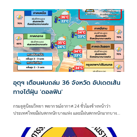
เกิดเหตุคนร้ายไม่ทราบจำนวนใช้อาวุธปืนลอบยิงนายรียะ
อาแว อดีตผู้ช่วยผู้ใหญ่บ้านหมู่ที่ 5
อุตุฯ เตือนฝนถล่ม 36 จังหวัด อัปเดตเส้น
ทางไต้ฝุ่น 'ดอลฟิน'
กรมอุตุนิยมวิทยา พยากรณ์อากาศ 24 ชั่วโมงข้างหน้าว่า
ประเทศไทยมีฝนตกหนักบางแห่ง และมีฝนตกหนักมากบาง
พื้นที่ในภาคเหนือ ภาคตะวันออกเฉียงเหนือ และภาคตะวันออก