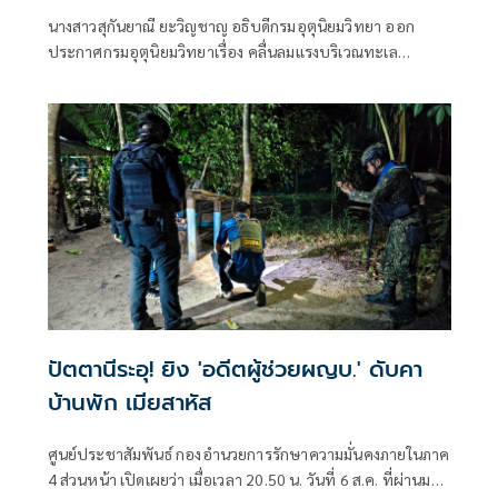
นางสาวสุกันยาณี ยะวิญชาญ อธิบดีกรมอุตุนิยมวิทยา ออก
ประกาศกรมอุตุนิยมวิทยาเรื่อง คลื่นลมแรงบริเวณทะเล
อันดามันตอนบนและอ่าวไทยตอนบน และฝนตกหนักถึงหนัก
มากบริเวณประเทศไทย
ปัตตานีระอุ! ยิง 'อดีตผู้ช่วยผญบ.' ดับคา
บ้านพัก เมียสาหัส
ศูนย์ประชาสัมพันธ์ กองอำนวยการรักษาความมั่นคงภายในภาค
4 ส่วนหน้า เปิดเผยว่า เมื่อเวลา 20.50 น. วันที่ 6 ส.ค. ที่ผ่านมา