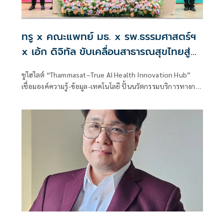
ทรู x คณะแพทย์ มธ. x รพ.ธรรมศาสตร์ฯ
x เอ้ก ดิจิทัล ขับเคลื่อนสาธารณสุขไทยสู่
Healthcare AI
ชูไฮไลต์ “Thammasat–True AI Health Innovation Hub”
เชื่อมองค์ความรู้-ข้อมูล-เทคโนโลยี ปั้นนวัตกรรมบริการทางการ
แพทย์ พร้อมอัปสกิล AI นักศึกษา อาจารย์ และบุคลากร