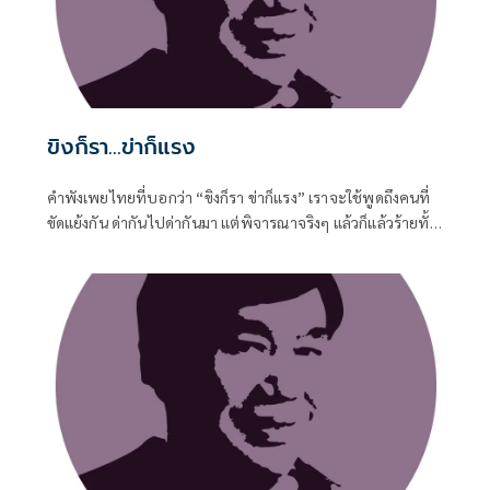
ขิงก็รา...ข่าก็แรง
คำพังเพยไทยที่บอกว่า “ขิงก็รา ข่าก็แรง” เราจะใช้พูดถึงคนที่
ขัดแย้งกัน ด่ากันไปด่ากันมา แต่พิจารณาจริงๆ แล้วก็แล้วร้ายทั้ง
คู่ ขิงที่ขึ้นราก็ใช้ไม่ได้ ข่าที่กลิ่นแรงเกินไปก็ใช้ไม่ดี รัฐบาลก็ทำ
หลายอย่างที่ไม่ดี