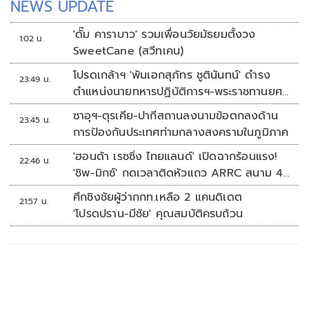
NEWS UPDATE
'ดั๊ม คาราบาว' รวมเพื่อนวัยมัธยมตั้งวง
1:02 น.
SweetCane (สวีทเคน)
โปรดเกล้าฯ 'พันเอกสุภัทร ชูตินันทน์' ดำรง
23:49 น.
ตำแหน่งนายทหารปฏิบัติการฯ-พระราชทานยศ
'พลตรี'
ซาอุฯ-ตุรเคีย-ปากีสถานลงนามข้อตกลงด้าน
23:45 น.
การป้องกันประเทศท่ามกลางสงครามในภูมิภาค
'ฮอนด้า เรซซิ่ง ไทยแลนด์' เปิดฉากร้อนแรง!
22:46 น.
'ชิพ-มิกซ์' กดเวลาติดหัวแถว ARRC สนาม 4
ที่มัลดาลิกา
ศึกชิงชัยผู้ว่ากกท.เหลือ 2 แคนดิเดต
21:57 น.
'โปรดปราน-มีชัย' คุณสมบัติครบถ้วน