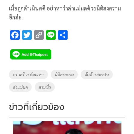
เมื่อถูกดำเนินคดี อย่าหาว่าล่าแม่มดด้วยนิติสงคราม
อีกล่ะ.
F
T
C
Li
S
ac
wi
o
n
h
e
tt
p
e
ar
b
er
y
e
o
Li
Tags
ดร.เสรี วงษ์มณฑา
นิติสงคราม
ล้มล้างสถาบัน
o
n
ล่าแม่มด
สามนิ้ว
k
k
ข่าวที่เกี่ยวข้อง