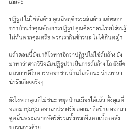
เลยค่ะ
ปฏิรูป ไม่ใช่ล้มล้าง คุณมีพฤติกรรมล้มล้าง แต่หลอก
ชาวบ้านว่าคุณต้องการปฏิรูป คุณคิดว่าคนไทยโง่จนรู้
ไม่ทันพวกคุณหรือ พวกเรากินข้าวนะ ไม่ได้กินหญ้า
แล้วตอนนี้ยังมาตีโวหารอีกว่าปฏิรูปไม่ใช่ล้มล้าง ยัง
มาหาว่าศาลวินิจฉัยปฏิรูปว่าเป็นการล้มล้าง โถ ยังยึด
แนวการตีโวหารหลอกชาวบ้านไม่เลิกนะ น่าเวทนา
น่ารังเกียจจริงๆ
ยังไงพวกคุณก็ไม่ชนะ หยุดป่วนเมืองได้แล้ว ทั้งคุณที่
ออกมาชุมชุม ออกมาปราศรัย ออกมาถือป้าย ออกมา
ดูหมิ่นพระมหากษัตริย์รวมทั้งพวกอีแอบเบื้องหลัง
ขบวนการด้วย