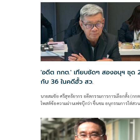
'อดีต กกต.' เทียบชัดๆ สองอนุฯ ชุด 
กับ 36 ในคดีฮั้ว สว.
นายสมชัย ศรีสุทธิยากร อดีตกรรมการการเลือกตั้ง (กกต
โพสต์ข้อความผ่านเฟซบุ๊กว่า ชื่นชม อนุกรรมการไต่สวน
ชุดที่ 26 ของ กกต. แต่ชวนให้สงสัย อนุกรรมการวินิจฉัย
ที่ 36 ของ กกต.