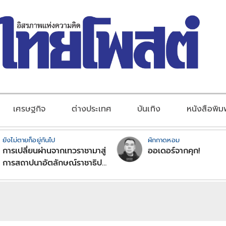
เศรษฐกิจ
ต่างประเทศ
บันเทิง
หนังสือพิม
ยังไม่ตายก็อยู่กันไป
ผักกาดหอม
การเปลี่ยนผ่านจากเทวราชามาสู่
ออเดอร์จากคุก!
การสถาปนาอัตลักษณ์ราชาธิป
ไตยแบบพุทธศาสนาในพระไตร
ปิฏก : สามัญผลสูตรในฐานะ
ทฤษฎีขีดจำกัดของอำนาจรัฐ
เหนือแรงงานและทรัพย์สิน