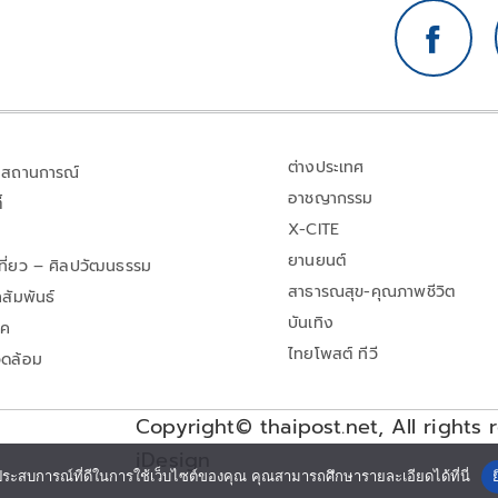
ต่างประเทศ
สถานการณ์
อาชญากรรม
้
X-CITE
ยานยนต์
เที่ยว – ศิลปวัฒนธรรม
สาธารณสุข-คุณภาพชีวิต
สัมพันธ์
บันเทิง
าค
ไทยโพสต์ ทีวี
วดล้อม
Copyright© thaipost.net, All rights 
iDesign
ประสบการณ์ที่ดีในการใช้เว็บไซต์ของคุณ คุณสามารถศึกษารายละเอียดได้ที่นี่