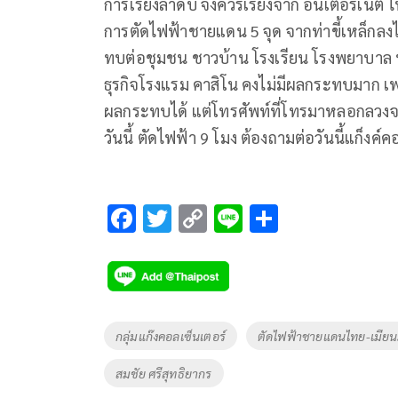
การเรียงลำดับ จึงควรเรียงจาก อินเตอร์เน็ต ไ
การตัดไฟฟ้าชายแดน 5 จุด จากท่าขี้เหล็กลงไป
ทบต่อชุมชน ชาวบ้าน โรงเรียน โรงพยาบาล 
ธุรกิจโรงแรม คาสิโน คงไม่มีผลกระทบมาก เพร
ผลกระทบได้ แต่โทรศัพท์ที่โทรมาหลอกลว
วันนี้ ตัดไฟฟ้า 9 โมง ต้องถามต่อวันนี้แก็งค์
F
T
C
Li
S
ac
wi
o
n
h
e
tt
p
e
ar
b
er
y
e
o
Li
Tags
กลุ่มแก๊งคอลเซ็นเตอร์
ตัดไฟฟ้าชายแดนไทย-เมีย
o
n
สมชัย ศรีสุทธิยากร
k
k