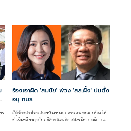
บ
ร้องเอาผิด 'สมชัย' พ่วง 'สส.ผึ้ง' ปมตั้ง
น
อนุ กมธ.
หาร
มีผู้เข้ากล่าวโทษต่อพนักงานสอบสวน สน.ทุ่งสองห้อง ให้
ดำเนินคดีอาญากับอดีตกกต.สมชัย-สส.พนิดา กรณีการแต่ง
ตั้งเป็นอนุกรรมาธิการ โดยอ้างว่าอาจเข้าข่ายฝ่าฝืน