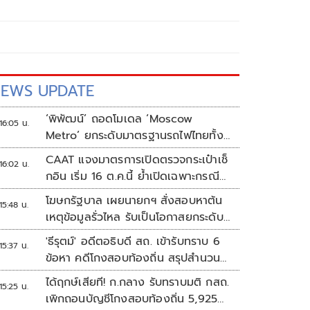
EWS UPDATE
‘พิพัฒน์’ ถอดโมเดล ‘Moscow
16:05 น.
Metro’ ยกระดับมาตรฐานรถไฟไทยทั้ง
ระบบ
CAAT แจงมาตรการเปิดตรวจกระเป๋าเช็
16:02 น.
กอิน เริ่ม 16 ต.ค.นี้ ย้ำเปิดเฉพาะกรณี
ต้องสงสัย
โฆษกรัฐบาล เผยนายกฯ สั่งสอบหาต้น
15:48 น.
เหตุข้อมูลรั่วไหล รับเป็นโอกาสยกระดับ
ความมั่นคงปลอดภัยข้อมูลภาครัฐทั้ง
'ธีรุตม์' อดีตอธิบดี สถ. เข้ารับทราบ 6
15:37 น.
ระบบ
ข้อหา คดีโกงสอบท้องถิ่น สรุปสำนวน
ส่ง ป.ป.ช. สัปดาห์หน้า
ได้ฤกษ์เสียที! ก.กลาง รับทราบมติ กสถ.
15:25 น.
เพิกถอนบัญชีโกงสอบท้องถิ่น 5,925