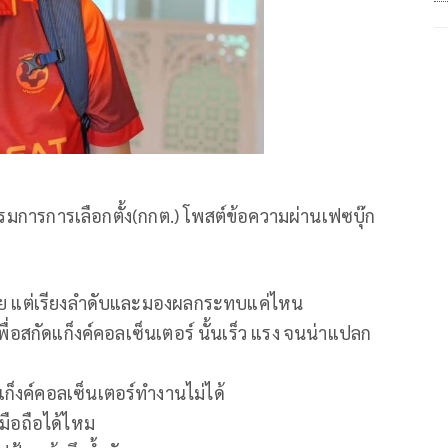
รมการการเลือกตั้ง(กกต.) โพสต์ข้อความผ่านเฟซบุ๊ก
มเชย แต่เรียงลำดับและมองผลกระทบแค่ไหน
พื่อสกัดแก็งค์คอลเซ็นเตอร์ นั้นเร็ว แรง จนน่าแปลก
้แก็งค์คอลเซ็นเตอร์ทำงานไม่ได้
นมือถือได้ไหม