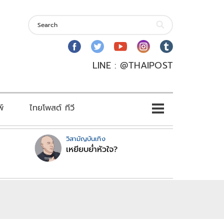
LINE : @THAIPOST
พ์
ไทยโพสต์ ทีวี
วิสามัญบันเทิง
เหยียบย่ำหัวใจ?