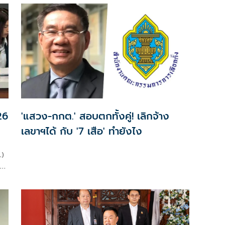
กฎหมายและมาตรฐาน
26
'แสวง-กกต.' สอบตกทั้งคู่! เลิกจ้าง
เลขาฯได้ กับ '7 เสือ' ทำยังไง
.)
ชุด