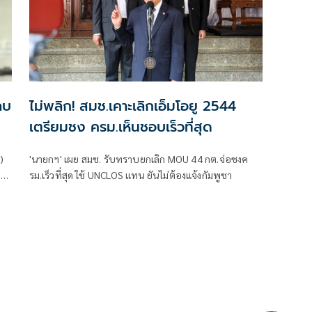
ลบ
ไม่พลิก! สมช.เคาะเลิกเอ็มโอยู 2544
เตรียมชง ครม.เห็นชอบเร็วที่สุด
)
'นายกฯ' เผย สมช. รับทราบยกเลิก MOU 44 กต.จ่อชงค
ดา
รม.เร็วที่สุด ใช้ UNCLOS แทน ยันไม่ต้องแจ้งกัมพูชา