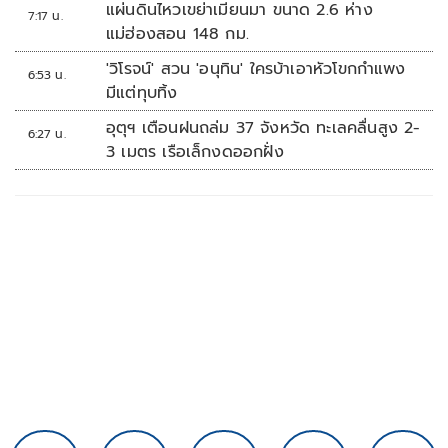
แผ่นดินไหวเขย่าเมียนมา ขนาด 2.6 ห่าง
7:17 น.
แม่ฮ่องสอน 148 กม.
'วิโรจน์' สวน 'อนุทิน' ใครบ้าเอาหัวโขกกำแพง
6:53 น.
มีแต่ทุบทิ้ง
อุตุฯ เตือนฝนถล่ม 37 จังหวัด ทะเลคลื่นสูง 2-
6:27 น.
3 เมตร เรือเล็กงดออกฝั่ง