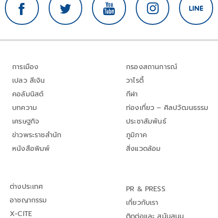
การเมือง
กรองสถานการณ์
เปลว สีเงิน
วาไรตี้
คอลัมนิสต์
กีฬา
บทความ
ท่องเที่ยว – ศิลปวัฒนธรรม
เศรษฐกิจ
ประชาสัมพันธ์
ข่าวพระราชสำนัก
ภูมิภาค
หนังสือพิมพ์
สิ่งแวดล้อม
ต่างประเทศ
PR & PRESS
อาชญากรรม
เกี่ยวกับเรา
X-CITE
ติดต่อและ สนับสนุน