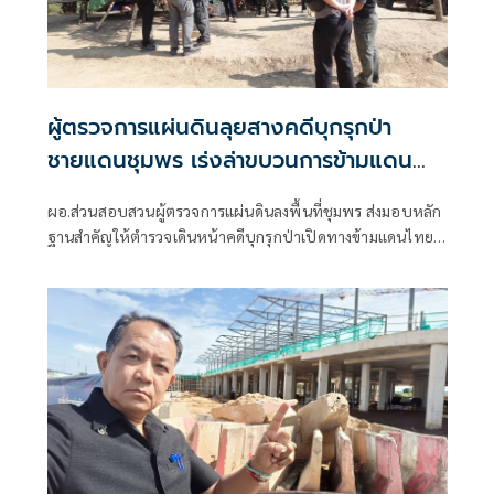
ผู้ตรวจการแผ่นดินลุยสางคดีบุกรุกป่า
ชายแดนชุมพร เร่งล่าขบวนการข้ามแดน
เถื่อน
ผอ.ส่วนสอบสวนผู้ตรวจการแผ่นดินลงพื้นที่ชุมพร ส่งมอบหลัก
ฐานสำคัญให้ตำรวจเดินหน้าคดีบุกรุกป่าเปิดทางข้ามแดนไทย-
เมียนมา หลังพบเครือข่ายรุกพื้นที่ป่าอนุรักษ์ใช้เป็นเส้นทางขน
สินค้าและแรงงานต่างด้าวผิดกฎหมาย ขณะที่อดีตผู้นำท้องถิ่นคู่
กรณี ตชด. คดีขนแรงงานเถื่อน ถูกคำสั่งปลดออกจากตำแหน่ง
แล้ว