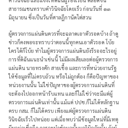
คำวินิจฉัย และแจ้งให้ดิฉันผู้ร้องเรียน ตลอดจน
สาธารณชนทราบคำวินิจฉัยโดยเร็ว ก่อนวันที่ ๑๓
มิถุนายน ซึ่งเป็นวันที่ศาลฎีกานัดไต่สวน
ผู้ตรวจการแผ่นดินควรที่จะฉลาดเอาตัวรอดบ้าง ถ้าดู
ข่าวก็คงพอจะทราบว่าตอนนี้ทุกคนเอาตัวรอด โบ้ย
ใครได้ก็โบ้ย ทำไมผู้ตรวจการแผ่นดินยังรีรออะไรอยู่
การที่ดิฉันแนะนำเช่นนี้ ไม่มีผลเสียเลยต่อผู้ตรวจการ
แผ่นดิน นายทรงศัก สายเชื้อ และการที่หน่วยงานรัฐ
ให้ข้อมูลที่ไม่ครบถ้วน หรือไม่ถูกต้อง ก็คือปัญหาของ
หน่วยงานนั้น ไม่ใช่ปัญหาของผู้ตรวจการแผ่นดินที่
จะต้องไปออกหน้ารับแทน และก็ไม่ใช่ว่าจะมีแต่ผู้
ตรวจการแผ่นดินเท่านั้น แม้แต่ ปปช.ก็ไม่ได้หลักฐาน
ครบ กสม. ก็ไม่ได้ครบ เพียงแต่ผู้ตรวจการแผ่นดิน
วินิจฉัยเร็วไปหน่อย แต่เมื่อพบว่ามีข้อมูลใหม่ที่มีเหตุ
มีผลน่าเชื่อถือ การจะนำข้อมูลนั้นมาวินิจฉัยนั้น ถ้าผู้