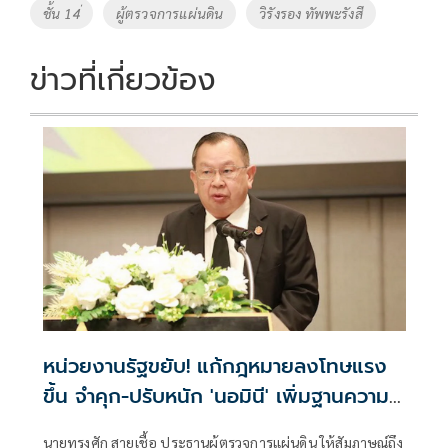
o
Li
Tags
ชั้น 14่
ผู้ตรวจการแผ่นดิน
วิรังรอง ทัพพะรังสี
o
n
k
k
ข่าวที่เกี่ยวข้อง
หน่วยงานรัฐขยับ! แก้กฎหมายลงโทษแรง
ขึ้น จำคุก-ปรับหนัก 'นอมินี' เพิ่มฐานความ
ผิดฟอกเงิน ยึดที่ดินด้วย
นายทรงศัก สายเชื้อ ประธานผู้ตรวจการแผ่นดิน ให้สัมภาษณ์ถึง