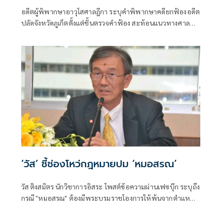
อดีตผู้พิพากษาอาวุโสศาลฎีกา ระบุคำพิพากษาคดียกฟ้องอดีต
ปลัดจังหวัดภูเก็ตตั้งแต่ชั้นตรวจคำฟ้อง สะท้อนแนวทางศาล
ไทยใช้มาตรา 161/1 คัดกรองคดีฟ้องปิดปาก (Anti-SLAPP) ย้ำ
สิทธิฟ้องร้องต้องใช้โดยสุจริต ไม่ใช่เป็นเครื่องมือกดดันผู้ร้อง
เรียนทุจริต
‘วัส’ ชี้ช่องโหว่กฎหมายปม ‘หมอสรณ’
วัส ติงสมิตร นักวิชาการอิสระ โพสต์ข้อความผ่านเฟซบุ๊ก ระบุถึง
กรณี "หมอสรณ" ต้องมีพระบรมราชโองการให้พ้นจากตำแหน่ง
หรือไม่? เมื่อกฎหมายมีช่องว่าง รัฐควรเดินอย่างไร