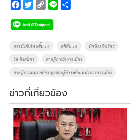
F
T
C
Li
S
ac
wi
o
n
h
e
tt
p
e
ar
b
er
y
e
o
Li
Tags
การบังคับโทษชั้น 14
คดีชั้น 14
ทักษิณ ชินวัตร
o
n
วัส ติงสมิตร
ศาลฎีกานักการเมือง
k
k
ศาลฎีกาแผนกคดีอาญาของผู้ดำรงตำแหน่งทางการเมือง
ข่าวที่เกี่ยวข้อง