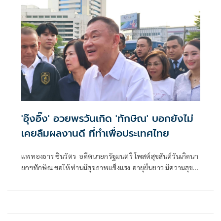
'อุ๊งอิ๊ง' อวยพรวันเกิด 'ทักษิณ' บอกยังไม่
เคยลืมผลงานดี ที่ทำเพื่อประเทศไทย
แพทองธาร ชินวัตร อดีตนายกรัฐมนตรี โพสต์สุขสันต์วันเกิดนา
ยกฯทักษิณ ขอให้ท่านมีสุขภาพแข็งแรง อายุยืนยาว มีความสุข
ในทุกๆวัน