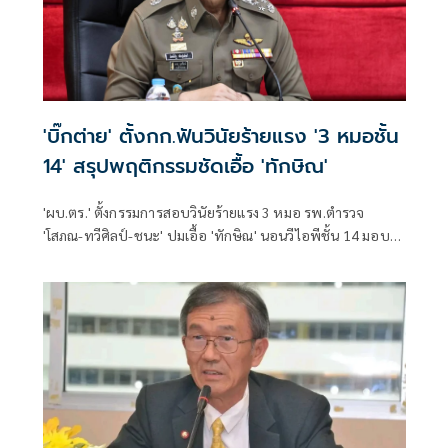
'บิ๊กต่าย' ตั้งกก.ฟันวินัยร้ายแรง '3 หมอชั้น
14' สรุปพฤติกรรมชัดเอื้อ 'ทักษิณ'
'ผบ.ตร.' ตั้งกรรมการสอบวินัยร้ายแรง 3 หมอ รพ.ตำรวจ
'โสภณ-ทวีศิลป์-ชนะ' ปมเอื้อ 'ทักษิณ' นอนวีไอพีชั้น 14 มอบ
หมาย 'พล.ต.อ.อิทธิพล' นั่งประธาน เร่งสรุปโดยเร็ว