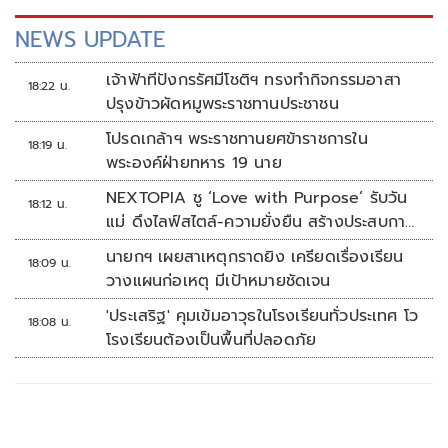
NEWS UPDATE
เจ้าฟ้าทีปังกรรัศมีโชติฯ ทรงทำกิจกรรมอาสา
18:22 น.
ปรุงข้าวผัดหมูพระราชทานประชาชน
โปรดเกล้าฯ พระราชทานยศข้าราชการใน
18:19 น.
พระองค์ฝ่ายทหาร 19 นาย
NEXTOPIA ชู ‘Love with Purpose’ รับวัน
18:12 น.
แม่ ดึงไลฟ์สไตล์-ความยั่งยืน สร้างประสบกา
รณ์ช้อปปิงมีความหมาย
นายกฯ เผยสาเหตุกราดยิง เครียดเรื่องเรียน
18:09 น.
วางแผนก่อเหตุ มีเป้าหมายชัดเจน
'ประเสริฐ' คุมเข้มอาวุธในโรงเรียนทั่วประเทศ โว
18:08 น.
โรงเรียนต้องเป็นพื้นที่ปลอดภัย