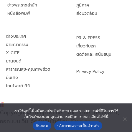
ข่าวพระราชสำนัก
ภูมิภาค
หนังสือพิมพ์
สิ่งแวดล้อม
ต่างประเทศ
PR & PRESS
อาชญากรรม
เกี่ยวกับเรา
X-CITE
ติดต่อและ สนับสนุน
ยานยนต์
สาธารณสุข-คุณภาพชีวิต
Privacy Policy
บันเทิง
ไทยโพสต์ ทีวี
เราใช้คุกกี้เพื่อพัฒนาประสิทธิภาพ และประสบการณ์ที่ดีในการใช้
Copyright© thaipost.net, All rights reserved.,
เว็บไซต์ของคุณ คุณสามารถศึกษารายละเอียดได้ที่นี่
ออกแบบเว็บ จัดทำเว็บไซต์โดย iDesign
ยินยอม
นโยบายความเป็นส่วนตัว