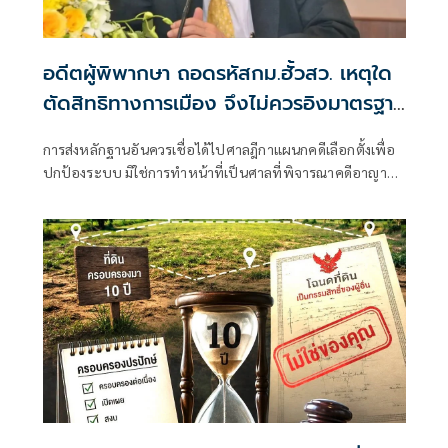
อดีตผู้พิพากษา ถอดรหัสกม.ฮั้วสว. เหตุใด
ตัดสิทธิทางการเมือง จึงไม่ควรอิงมาตรฐาน
เดียวกับคดีอาญา
การส่งหลักฐานอันควรเชื่อได้ไปศาลฎีกาแผนกคดีเลือกตั้งเพื่อ
ปกป้องระบบ มิใช่การทำหน้าที่เป็นศาลที่พิจารณาคดีอาญา
เพื่อลงโทษตัวบุคคล