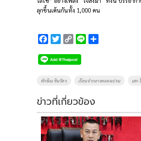
โลโซ” อย่างเพลง “ใจสั่งมา“ ทั้งนี้ บรรยาก
ลุกขึ้นเต้นกันทั้ง 1,000 คน
F
T
C
Li
S
ac
wi
o
n
h
e
tt
p
e
ar
b
er
y
e
o
Li
Tags
ทักษิณ ชินวัตร
เรือนจำกลางคลองเปรม
เสก 
o
n
k
k
ข่าวที่เกี่ยวข้อง