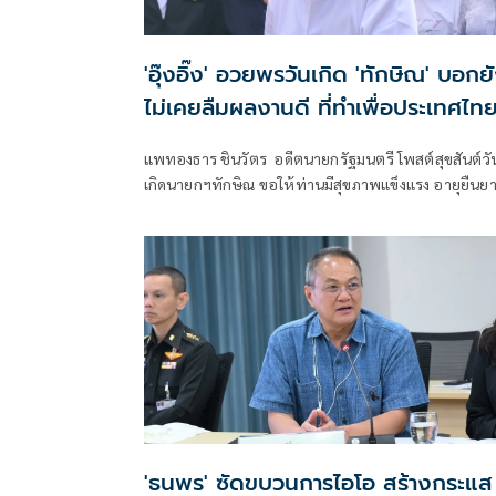
'อุ๊งอิ๊ง' อวยพรวันเกิด 'ทักษิณ' บอกย
ไม่เคยลืมผลงานดี ที่ทำเพื่อประเทศไท
แพทองธาร ชินวัตร อดีตนายกรัฐมนตรี โพสต์สุขสันต์วั
เกิดนายกฯทักษิณ ขอให้ท่านมีสุขภาพแข็งแรง อายุยืนย
มีความสุขในทุกๆวัน
'ธนพร' ซัดขบวนการไอโอ สร้างกระแส