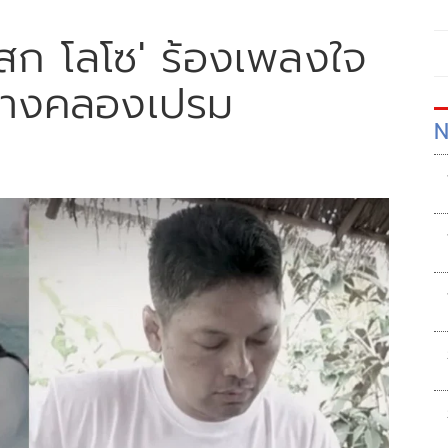
'เสก โลโซ' ร้องเพลงใจ
กลางคลองเปรม
N