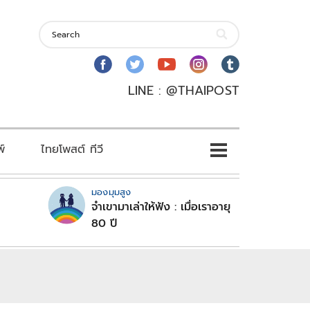
LINE : @THAIPOST
พ์
ไทยโพสต์ ทีวี
มองมุมสูง
จำเขามาเล่าให้ฟัง : เมื่อเราอายุ
80 ปี