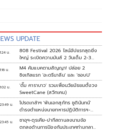
EWS UPDATE
808 Festival 2026 ไลน์อัปแรกสุดยิ่ง
1:24 น.
ใหญ่ ระเบิดความมันส์ 2 วันเต็ม 2-3
ต.ค.นี้
M4 คัมแบคตามสัญญา! ปล่อย 2
1:16 น.
ซิงเกิลแรก 'อะดรีนาลีน' และ 'ชอบU'
'ดั๊ม คาราบาว' รวมเพื่อนวัยมัธยมตั้งวง
1:02 น.
SweetCane (สวีทเคน)
โปรดเกล้าฯ 'พันเอกสุภัทร ชูตินันทน์'
23:49 น.
ดำรงตำแหน่งนายทหารปฏิบัติการฯ-
พระราชทานยศ 'พลตรี'
ซาอุฯ-ตุรเคีย-ปากีสถานลงนามข้อ
23:45 น.
ตกลงด้านการป้องกันประเทศท่ามกลาง