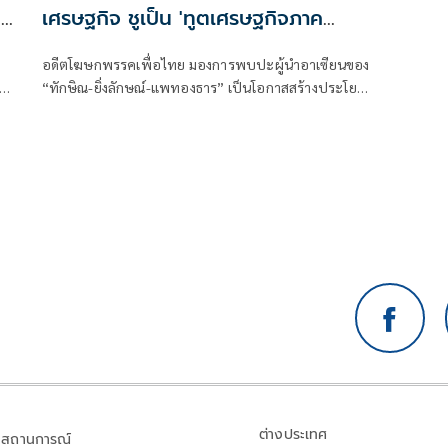
ทย
เศรษฐกิจ ชูเป็น 'ทูตเศรษฐกิจภาค
ประชาชน'
อดีตโฆษกพรรคเพื่อไทย มองการพบปะผู้นำอาเซียนของ
ยก
“ทักษิณ-ยิ่งลักษณ์-แพทองธาร” เป็นโอกาสสร้างประโยชน์
ง
ทางเศรษฐกิจ ย้ำไม่ใช่การวัดพลังการเมือง แต่เป็นการใช้
าว
คอนเนกชันส่วนตัวช่วยเปิดตลาดใหม่ ดึงการลงทุน พร้อม
วอนกลุ่มที่จับตาเลิกมองด้วยอคติ หันมามองผลลัพธ์ต่อ
ประชาชน
ต่างประเทศ
สถานการณ์