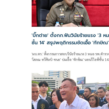
'บิ๊กต่าย' ตั้งกก.ฟันวินัยร้ายแรง '3 ห
ชั้น 14' สรุปพฤติกรรมชัดเอื้อ 'ทักษิณ'
'ผบ.ตร.' ตั้งกรรมการสอบวินัยร้ายแรง 3 หมอ รพ.ตำรว
'โสภณ-ทวีศิลป์-ชนะ' ปมเอื้อ 'ทักษิณ' นอนวีไอพีชั้น 14
มอบหมาย 'พล.ต.อ.อิทธิพล' นั่งประธาน เร่งสรุปโดยเร็ว