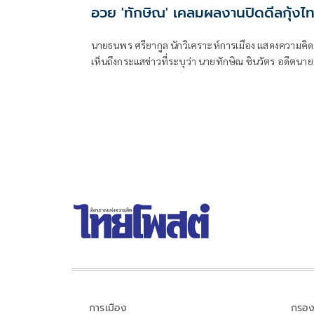
อวย 'ทักษิณ' เคลมผลงานปิดดีลกุ้งไ
กับมาเลเซีย
นายธนพร ศรียากูล นักวิเคราะห์การเมือง แสดงความคิด
เห็นถึงกระแสข่าวที่ระบุว่า นายทักษิณ ชินวัตร อดีตนา
รัฐมนตรี เป็นผู้มีบทบาทสำคัญในการแก้ไขปัญหาการส่
ออกกุ้งไทยไปยังประเทศมาเลเซีย โดยระบุว่า ข่าวดังกล่
เป็นเพียงการสร้างกระแสจากผู้สนับสนุนทางการเมือง
เท่านั้น
การเมือง
กรอง