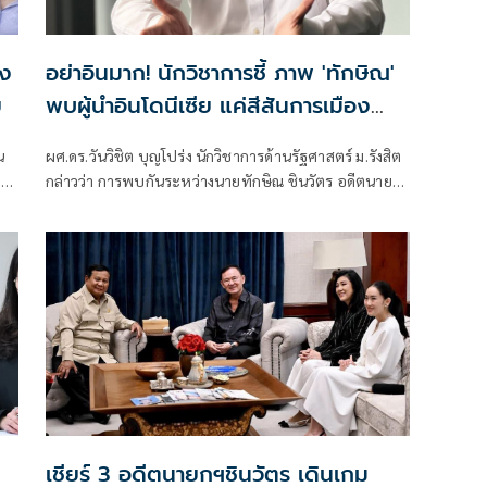
ัง
อย่าอินมาก! นักวิชาการชี้ ภาพ 'ทักษิณ'
ย
พบผู้นำอินโดนีเซีย แค่สีสันการเมือง
เผย 'ปราโบโว' เพื่อนเก่าทักษิณ พบกัน
น
ผศ.ดร.วันวิชิต บุญโปร่ง นักวิชาการด้านรัฐศาสตร์ ม.รังสิต
ไม่ใช่แปลก ย้ำ นานาชาติเข้าใจ นายกฯ-
าว
กล่าวว่า การพบกันระหว่างนายทักษิณ ชินวัตร อดีตนายก
รัฐบาล ผู้มีอำนาจตัวจริง
รัฐมนตรี กับนายปราโบโว ซูเบียนโต ประธานาธิบดี
อินโดนีเซีย ไม่ใช่เรื่องผิดปกติ เพราะทั้งสองมีความสัมพันธ์
ส่วนตัวที่สั่งสมมาเป็นเวลานาน ภาพที่ออกมา เป็นสีสัน
การเมืองเท่านั้น
เชียร์ 3 อดีตนายกฯชินวัตร เดินเกม