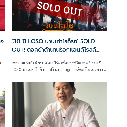
มอ
'30 ปี LOSO นานเท่าไรก็รอ' SOLD
OUT! ตอกย้ำตำนานร็อกแอนด์โรลล์
เมืองไทย
จ
กระแสแรงเกินต้าน! คอนเสิร์ตครั้งประวัติศาสตร์ “30 ปี
LOSO นานเท่าไรก็รอ” สร้างปรากฏการณ์สะเทือนวงการ
คอนเสิร์ตไทย หลังแฟนเพลงแห่จับจองบัตรจน SOLD
OUT สะท้อนพลังศรัทธาและความคิดถึงที่มีต่อวงร็อก
ระดับตำนานอย่าง LOSO ได้อย่างชัดเจน