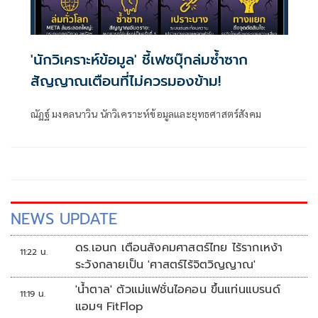
'นักวิเคราะห์ข้อมูล' ชี้เฟซบุ๊กล่มซ้ำซาก
สัญญาณเตือนที่ไม่ควรมองข้าม!
ณัฏฐ์ มงคลนาวิน นักวิเคราะห์ข้อมูลและยุทธศาสตร์สังคม
NEWS UPDATE
ดร.เอนก เตือนสังคมศาสตร์ไทย ไร้รากเหง้า
11:22 น.
ระวังกลายเป็น 'ศาสตร์ไร้จิตวิญญาณ'
'น้ำตาล' ตัวแม่แฟชั่นไอคอน ขึ้นแท่นแบรนด์
11:19 น.
แอมฯ FitFlop