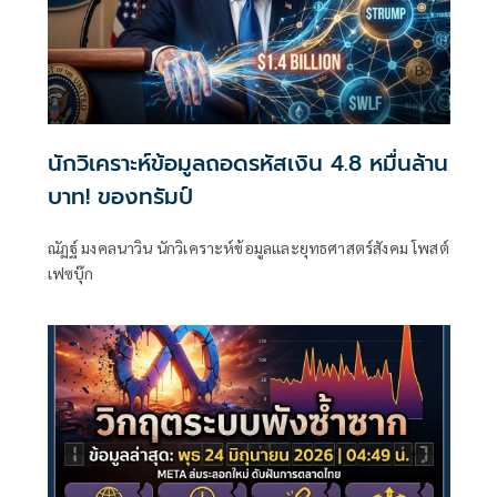
นักวิเคราะห์ข้อมูลถอดรหัสเงิน 4.8 หมื่นล้าน
บาท! ของทรัมป์
ณัฏฐ์ มงคลนาวิน นักวิเคราะห์ข้อมูลและยุทธศาสตร์สังคม โพสต์
เฟซบุ๊ก