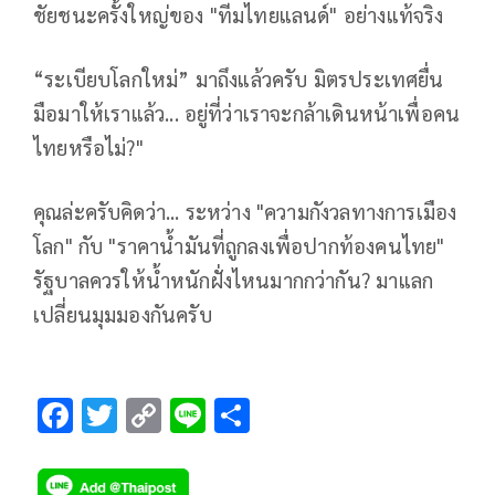
ชัยชนะครั้งใหญ่ของ "ทีมไทยแลนด์" อย่างแท้จริง
“ระเบียบโลกใหม่” มาถึงแล้วครับ มิตรประเทศยื่น
มือมาให้เราแล้ว... อยู่ที่ว่าเราจะกล้าเดินหน้าเพื่อคน
ไทยหรือไม่?"
​คุณล่ะครับคิดว่า... ระหว่าง "ความกังวลทางการเมือง
โลก" กับ "ราคาน้ำมันที่ถูกลงเพื่อปากท้องคนไทย"
รัฐบาลควรให้น้ำหนักฝั่งไหนมากกว่ากัน? มาแลก
เปลี่ยนมุมมองกันครับ
F
T
C
Li
S
ac
wi
o
n
h
e
tt
p
e
ar