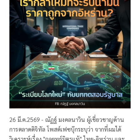
26 มี.ค.2569 - ณัฏฐ์ มงคลนาวิน ผู้เชี่ยวชาญด้าน
การตลาดดิจิทัล โพสต์เฟซบุ๊กระบุว่า จากที่ผมได้
วิเคราะห์เรื่อง "กลยุทธ์มิตรแท้" ไทย-อิหร่าน และ