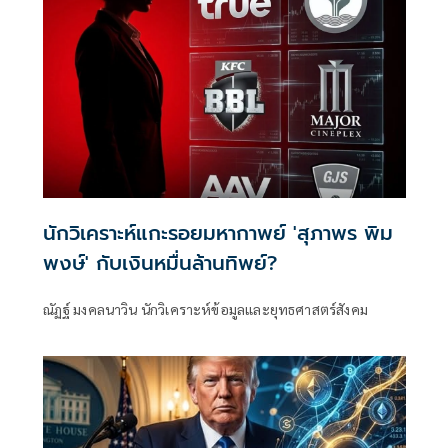
นักวิเคราะห์แกะรอยมหากาพย์ 'สุภาพร พิม
พงษ์' กับเงินหมื่นล้านทิพย์?
ณัฏฐ์ มงคลนาวิน นักวิเคราะห์ข้อมูลและยุทธศาสตร์สังคม