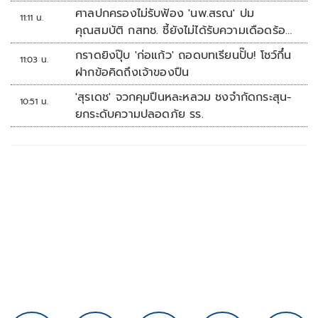
ศาลปกครองไม่รับฟ้อง 'นพ.สรณ' ปม
11:11 น.
คุณสมบัติ กสทช. ชี้ยังไม่ได้รับความเดือดร้อน
เสียหาย
กราดยิงปุ๊บ 'ก่อแก้ว' ถอดบทเรียนปั๊บ! โชว์กึ๋น
11:03 น.
ฝากข้อคิดถึงเจ้าของปืน
'สุรเดช' จวกคุมปืนหละหลวม ชงจำกัดกระสุน-
10:51 น.
ยกระดับความปลอดภัย รร.