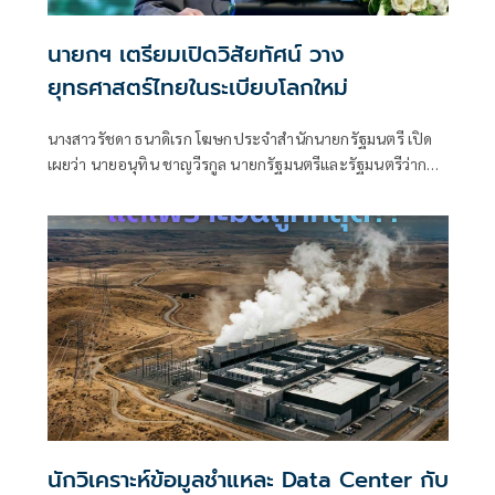
นายกฯ เตรียมเปิดวิสัยทัศน์ วาง
ยุทธศาสตร์ไทยในระเบียบโลกใหม่
นางสาวรัชดา ธนาดิเรก โฆษกประจำสำนักนายกรัฐมนตรี เปิด
เผยว่า นายอนุทิน ชาญวีรกูล นายกรัฐมนตรีและรัฐมนตรีว่าการ
กระทรวงมหาดไทย มีกำหนดเป็นประธานเปิดงาน The
INTANIA Forum: SURVIVING UNDER THE NEW WORLD
ORDER ฝ่าวิกฤติ รับมือระเบียบโลกใหม่
นักวิเคราะห์ข้อมูลชำแหละ Data Center กับ