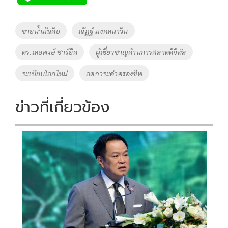
b
er
y
e
o
Li
Tags
ขายน้ำมันดิบ
ณัฏฐ์ มงคลนาวิน
o
n
ดร.เลอพงษ์ ซาร์ยีด
ผู้เชี่ยวชาญด้านการตลาดดิจิทัล
k
k
ระเบียบโลกใหม่
ลดภาระค่าครองชีพ
ข่าวที่เกี่ยวข้อง