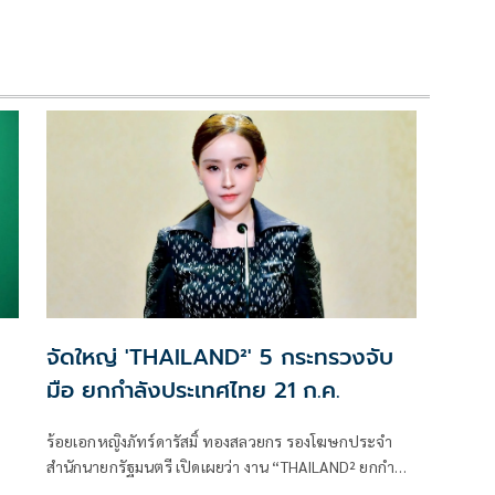
จัดใหญ่ 'THAILAND²' 5 กระทรวงจับ
มือ ยกกำลังประเทศไทย 21 ก.ค.
ร้อยเอกหญิงภัทร์ดารัสมิ์ ทองสลวยกร รองโฆษกประจำ
สำนักนายกรัฐมนตรี เปิดเผยว่า งาน “THAILAND² ยกกำลัง
ก
ประเทศไทย ยกระดับทุนมนุษย์” ถือเป็นงานใหญ่ที่เกิดขึ้น