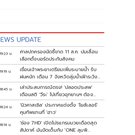
EWS UPDATE
ศาลปกครองนัดชี้ขาด 11 ส.ค. ปมเลื่อน
19:23 น.
เลือกตั้งบอร์ดประกันสังคม
เขื่อนเจ้าพระยาเตรียมเพิ่มระบายน้ำ รับ
19:19 น.
ฝนหนัก เตือน 7 จังหวัดลุ่มน้ำเฝ้าระวัง
ระดับน้ำสูงขึ้น
เล่าประสบการณ์ตรง! 'ปลอดประสพ'
18:45 น.
เตือนสติ 'วีระ' ไปเที่ยวอุทยานฯ ต้อง
ยอมรับธรรมชาติดิบๆให้ได้
'นิวคาสเซิล' ประกาศแต่งตั้ง 'ไยส์เลอร์'
18:24 น.
คุมทัพแทนที่ 'ฮาว'
'ช่อง 7HD' เปิดโปรแกรมมวยเดือดสุด
18:14 น.
สัปดาห์ มันจัดเต็มกับ 'ONE ลุมพิ