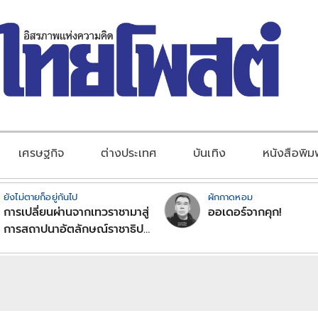
เศรษฐกิจ
ต่างประเทศ
บันเทิง
หนังสือพิม
ยังไม่ตายก็อยู่กันไป
ผักกาดหอม
การเปลี่ยนผ่านจากเทวราชามาสู่
ออเดอร์จากคุก!
การสถาปนาอัตลักษณ์ราชาธิป
ไตยแบบพุทธศาสนาในพระไตร
ปิฏก : สามัญผลสูตรในฐานะ
ทฤษฎีขีดจำกัดของอำนาจรัฐ
เหนือแรงงานและทรัพย์สิน