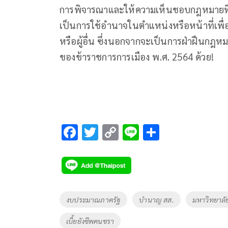
การพิจารณาและให้ความเห็นชอบกฎหมายที่สมา
เป็นการใช้อํานาจในตําแหน่งหรือหน้าที่เพ
หรือผู้อื่น ซึ่งนอกจากจะเป็นการฝ่าฝืนกฎ
ของข้าราชการการเมือง พ.ศ. 2564 ด้วย!
F
T
C
Li
S
ac
wi
o
n
h
e
tt
p
e
ar
b
er
y
e
o
Li
Tags
งบประมาณภาครัฐ
บำนาญ สส.
มหาวิทยาลั
o
n
เบี้ยยังชีพคนชรา