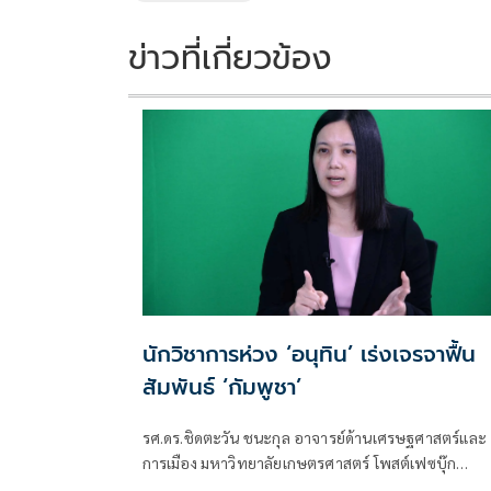
k
k
ข่าวที่เกี่ยวข้อง
นักวิชาการห่วง ‘อนุทิน’ เร่งเจรจาฟื้น
สัมพันธ์ ‘กัมพูชา’
รศ.ดร.ชิดตะวัน ชนะกุล อาจารย์ด้านเศรษฐศาสตร์และ
การเมือง มหาวิทยาลัยเกษตรศาสตร์ โพสต์เฟซบุ๊ก
เรื่อง เมื่อวันที่ 24 ก.ค. 2569 นายอนุทิน ชาญวีรกูล นาย