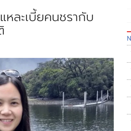
ำแหละเบี้ยคนชรากับ
ิ
N