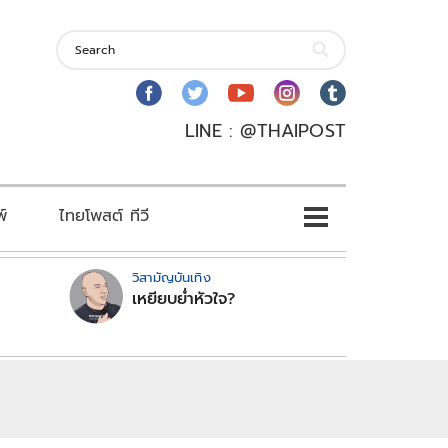
LINE : @THAIPOST
พ์
ไทยโพสต์ ทีวี
วิสามัญบันเทิง
เหยียบย่ำหัวใจ?