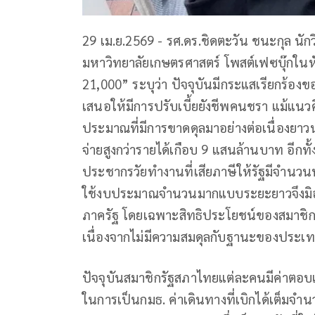
29 เม.ย.2569 - รศ.ดร.ชิดตะวัน ชนะกุล น
มหาวิทยาลัยเกษตรศาสตร์ โพสต์เฟซบุ๊กในห
21,000” ระบุว่า ปัจจุบันมีกระแสเรียกร
เสนอให้มีการปรับเบี้ยยังชีพคนชรา แม้แนวคิด
ประมาณที่มีการขาดดุลมาอย่างต่อเนื่อง
จ่ายสูงกว่ารายได้เกือบ 9 แสนล้านบาท อีกทั
ประชากรวัยทำงานที่เสียภาษีให้รัฐมีจำนวนน
ใช้งบประมาณจำนวนมากแบบระยะยาวจึงมิอา
ภาครัฐ โดยเฉพาะสิทธิประโยชน์ของสมาชิกร
เนื่องจากไม่มีความสมดุลกับฐานะของประเ
ปัจจุบันสมาชิกรัฐสภาไทยแต่ละคนมีค่าตอบ
ในการเป็นกมธ. ค่าเดินทางที่เบิกได้เต็มจำน