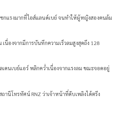
ชกแรงมากที่ไอส์แลนด์เบย์ จนทำให้ผู้หญิงสองคนล้ม
น เนื่องจากมีการบันทึกความเร็วลมสูงสุดถึง 128
กลเดนเบย์แอร์ พลิกคว่ำเนื่องจากแรงลม ขณะจอดอยู่
านีโทรทัศน์ RNZ ว่าเจ้าหน้าที่ดับเพลิงได้ตรึง