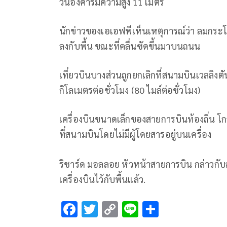
วันอังคารมีความสูง 11 เมตร
นักข่าวของเอเอฟพีเห็นเหตุการณ์ว่า ลมกระโ
ลงกับพื้น ขณะที่คลื่นซัดขึ้นมาบนถนน
เที่ยวบินบางส่วนถูกยกเลิกที่สนามบินเวลลิงตั
กิโลเมตรต่อชั่วโมง (80 ไมล์ต่อชั่วโมง)
เครื่องบินขนาดเล็กของสายการบินท้องถิ่น โ
ที่สนามบินโดยไม่มีผู้โดยสารอยู่บนเครื่อง
ริชาร์ด มอลลอย หัวหน้าสายการบิน กล่าวกับสถ
เครื่องบินไว้กับพื้นแล้ว.
F
T
C
Li
S
ac
wi
o
n
h