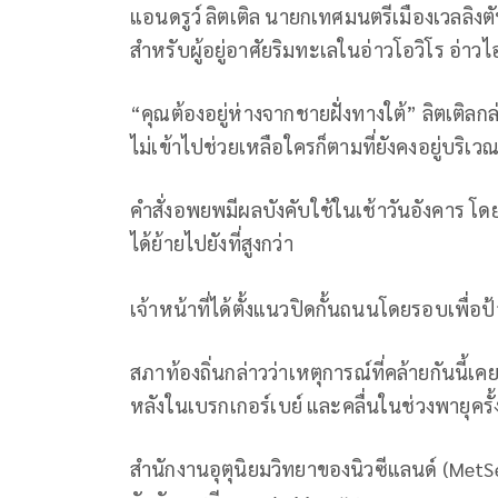
แอนดรูว์ ลิตเติล นายกเทศมนตรีเมืองเวลลิงตั
สำหรับผู้อยู่อาศัยริมทะเลในอ่าวโอวิโร อ่าว
“คุณต้องอยู่ห่างจากชายฝั่งทางใต้” ลิตเติลก
ไม่เข้าไปช่วยเหลือใครก็ตามที่ยังคงอยู่บริเวณ
คำสั่งอพยพมีผลบังคับใช้ในเช้าวันอังคาร โด
ได้ย้ายไปยังที่สูงกว่า
เจ้าหน้าที่ได้ตั้งแนวปิดกั้นถนนโดยรอบเพื่อ
สภาท้องถิ่นกล่าวว่าเหตุการณ์ที่คล้ายกันนี้เ
หลังในเบรกเกอร์เบย์ และคลื่นในช่วงพายุครั
สำนักงานอุตุนิยมวิทยาของนิวซีแลนด์ (MetServi