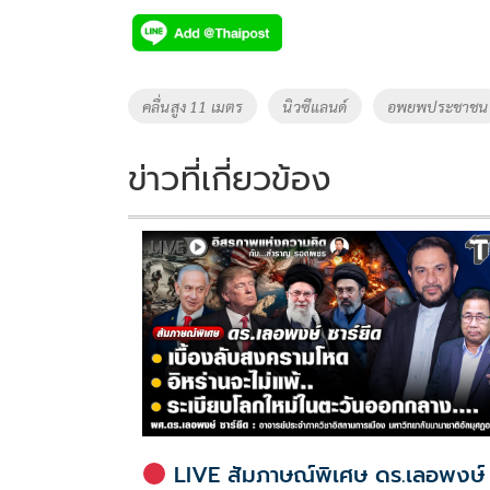
e
tt
p
e
ar
b
er
y
e
o
Li
Tags
คลื่นสูง 11 เมตร
นิวซีแลนด์
อพยพประชาชน
o
n
k
k
ข่าวที่เกี่ยวข้อง
LIVE สัมภาษณ์พิเศษ ดร.เลอพงษ์