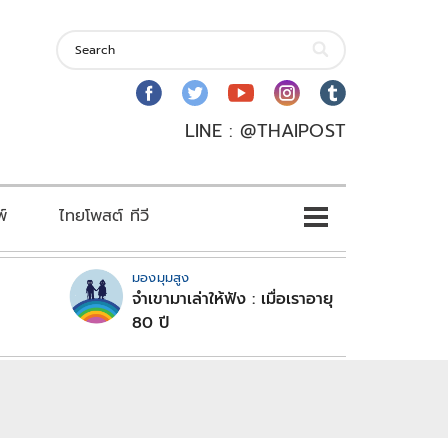
LINE : @THAIPOST
พ์
ไทยโพสต์ ทีวี
มองมุมสูง
จำเขามาเล่าให้ฟัง : เมื่อเราอายุ
80 ปี