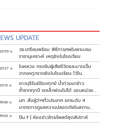
EWS UPDATE
วธ.เตรียมพร้อม พิธีการศพในพระบรม
20:59 น.
ราชานุเคราะห์ เหตุยิงในโรงเรียน
ในหลวง ทรงรับผู้เสียชีวิตและบาดเจ็บ
20:27 น.
จากเหตุกราดยิงในโรงเรียน ไว้ใน
พระบรมราชานุเคราะห์
ชาวบุรีรัมย์ร้องทุกข์ น้ำท่วมนาข้าว
20:13 น.
ซ้ำซากทุกปี รถเล็กผ่านไม่ได้ วอนหน่วย
งานเร่งแก้ไข
มท. สั่งผู้ว่าฯทั่วประเทศ ยกระดับ 4
19:06 น.
มาตรการดูแลความปลอดภัยในสถาน
ศึกษา
19:00 น.
ปืน..!! | ห้องข่าวไทยโพสต์สุดสัปดาห์