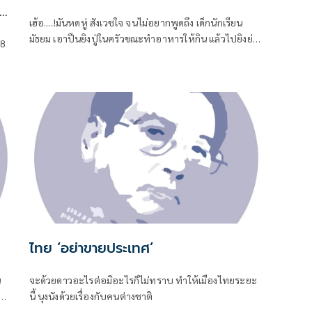
เฮ้อ....!มันหดหู่ สังเวชใจ จนไม่อยากพูดถึง เด็กนักเรียน
มัธยม เอาปืนยิงปู่ในครัวขณะทำอาหารให้กิน แล้วไปยิงย่า
 8
ด
ที่นอนหลับอยู่ เป็นศพที่สอง
ไทย ‘อย่าขายประเทศ’
น
จะด้วยดาวอะไรต่อมิอะไรก็ไม่ทราบ ทำให้เมืองไทยระยะ
นี้ นุงนังด้วยเรื่องกับคนต่างชาติ