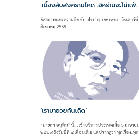
.เบื้องลับสงครามโหด .อิหร่านจะไม่แพ้..
.ระเบียบโลกใหม่ในตะวันออกกลาง…. |
อิสรภาพแห่งความคิด กับ..สำราญ รอดเพชร : วันเสาร์ที่
อิสรภาพแห่งความคิด กับ..สำราญ รอ
สิงหาคม 2569
เพชร
‘เรามาอวยกันเถิด’
“นายกฯ อนุทิน” นี่.... เข้าบริหารประเทศเมื่อ ๖ เมษาย
๒๕๖๙ ถึงวันนี้ ก็ ๔ เดือนเต็ม! แต่ปรากฏว่า ทุกเรื่อง..ทุก
ปัญหา หมักหมมมาแต่ยุคไหน-สมัยไหน ทั้งหมด-ทั้งมวล