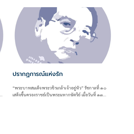
ปรากฏการณ์แห่งรัก
“พระบาทสมเด็จพระวชิรเกล้าเจ้าอยู่หัว” รัชกาลที่ ๑๐
เสด็จขึ้นครองราชย์เป็นพระมหากษัตริย์ เมื่อวันที่ ๑๓
ตุลาคม พ.ศ. ๒๕๕๙