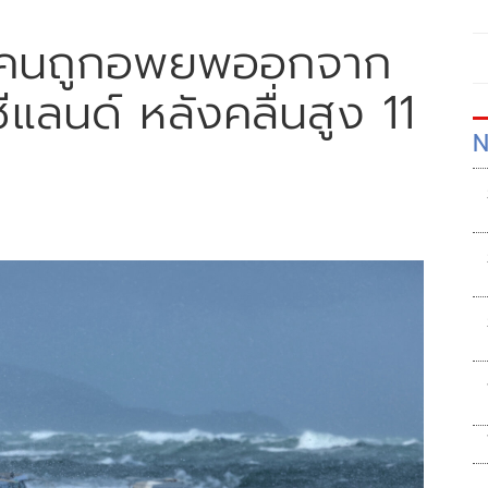
ยคนถูกอพยพออกจาก
แลนด์ หลังคลื่นสูง 11
N