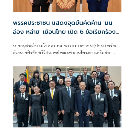
พรรคประชาชน แสดงจุดยืนคัดค้าน 'มิน
อ่อง หล่าย' เยือนไทย เปิด 6 ข้อเรียกร้อง
รัฐสภา-รัฐบาล
นายอนุสรณ์ ธรรมใจ สส.กทม. พรรคประชาชน (ปชน.) พร้อม
ด้วยนายศิรชัช ตรีวิศวเวทย์ คณะทำงานโครงการเครือข่าย
ประชาธิปไตยอาเซียนเพื่อสันติภาพ สิทธิมนุษยชน และการ
พัฒนาอย่างยั่งยืน แถลงคัดค้านการเยือนไทยอย่างเป็นทางการ
ของพลเอกอาวุโส มิน ออง ไลง์