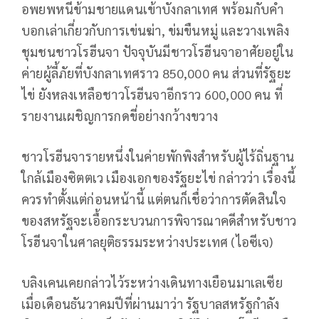
อพยพหนีข้ามชายแดนเข้าบังกลาเทศ พร้อมกับคำ
บอกเล่าเกี่ยวกับการเข่นฆ่า, ข่มขืนหมู่ และวางเพลิง
ชุมชนชาวโรฮีนจา ปัจจุบันมีชาวโรฮีนจาอาศัยอยู่ใน
ค่ายผู้ลี้ภัยที่บังกลาเทศราว 850,000 คน ส่วนที่รัฐยะ
ไข่ ยังหลงเหลือชาวโรฮีนจาอีกราว 600,000 คน ที่
รายงานเผชิญการกดขี่อย่างกว้างขวาง
ชาวโรฮีนจารายหนึ่งในค่ายพักพิงสำหรับผู้ไร้ถิ่นฐาน
ใกล้เมืองซิตตเว เมืองเอกของรัฐยะไข่ กล่าวว่า เรื่องนี้
ควรทำตั้งแต่ก่อนหน้านี้ แต่ตนก็เชื่อว่าการตัดสินใจ
ของสหรัฐจะเอื้อกระบวนการพิจารณาคดีสำหรับชาว
โรฮีนจาในศาลยุติธรรมระหว่างประเทศ (ไอซีเจ)
บลิงเคนเคยกล่าวไว้ระหว่างเดินทางเยือนมาเลเซีย
เมื่อเดือนธันวาคมปีที่ผ่านมาว่า รัฐบาลสหรัฐกำลัง