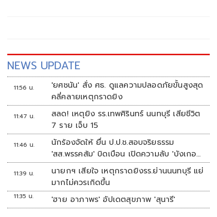
หลัก ฝ่ายค้านติดตามความคืบหน้าทุกไตรมาส
NEWS UPDATE
'ยศชนัน' สั่ง ศธ. ดูแลความปลอดภัยขั้นสูงสุด
11:56 น.
คลี่คลายเหตุกราดยิง
สลด! เหตุยิง รร.เทพศิรินทร์ นนทบุรี เสียชีวิต
11:47 น.
7 ราย เจ็บ 15
นักร้องจัดให้ ยื่น ป.ป.ช.สอบจริยธรรม
11:46 น.
'สส.พรรคส้ม' บิดเบือน เปิดความลับ 'บังเกอร์
ทหาร'
นายกฯ เสียใจ เหตุกราดยิงรร.ย่านนนทบุรี แย่
11:39 น.
มากไม่ควรเกิดขึ้น
11:35 น.
'ฮาย อาภาพร' อัปเดตสุขภาพ 'สุนารี'