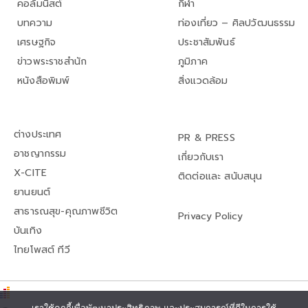
คอลัมนิสต์
กีฬา
บทความ
ท่องเที่ยว – ศิลปวัฒนธรรม
เศรษฐกิจ
ประชาสัมพันธ์
ข่าวพระราชสำนัก
ภูมิภาค
หนังสือพิมพ์
สิ่งแวดล้อม
ต่างประเทศ
PR & PRESS
อาชญากรรม
เกี่ยวกับเรา
X-CITE
ติดต่อและ สนับสนุน
ยานยนต์
สาธารณสุข-คุณภาพชีวิต
Privacy Policy
บันเทิง
ไทยโพสต์ ทีวี