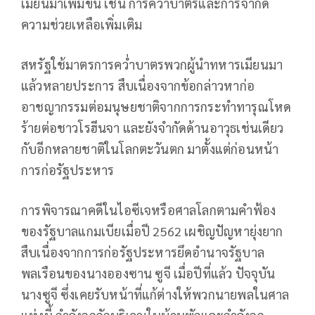
เมียนมาเพิ่มขึ้น เช่น การคว่ำบาตรและการจำกัด
ความช่วยเหลือเพิ่มเติม
สหรัฐใช้มาตรการคว่ำบาตรพวกผู้นำทหารเมียนมา
แล้วหลายประการ สืบเนื่องจากข้อกล่าวหาก่อ
อาชญากรรมต่อมนุษยชาติจากการกระทำทารุณโหด
ร้ายต่อชาวโรฮีนจา และยังจำกัดด้านอาวุธเช่นเดียว
กับอีกหลายชาติในโลกตะวันตก มาตั้งแต่ก่อนหน้า
การก่อรัฐประหาร
การพิจารณาคดีในไอซีเจหรือศาลโลกตามคำฟ้อง
ของรัฐบาลแกมเบียเมื่อปี 2562 เผชิญปัญหายุ่งยาก
สืบเนื่องจากการก่อรัฐประหารยึดอำนาจรัฐบาล
พลเรือนของนางอองซาน ซูจี เมื่อปีที่แล้ว ปัจจุบัน
นางซูจี ซึ่งเคยรับหน้าที่แก้ต่างให้พวกนายพลในศาล