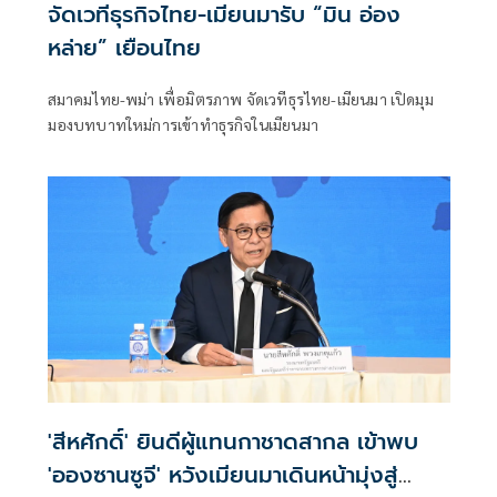
จัดเวทีธุรกิจไทย-เมียนมารับ “มิน อ่อง
หล่าย” เยือนไทย
สมาคมไทย-พม่า เพื่อมิตรภาพ จัดเวทีธุรไทย-เมียนมา เปิดมุม
มองบทบาทใหม่การเข้าทำธุรกิจในเมียนมา
'สีหศักดิ์' ยินดีผู้แทนกาชาดสากล เข้าพบ
'อองซานซูจี' หวังเมียนมาเดินหน้ามุ่งสู่