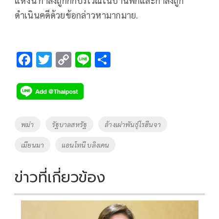
แห่งนี้ กำลังถูกกักบริเวณในบ้านพักและกำลังถูก
ดำเนินคดีด้วยข้อกล่าวหามากมาย.
F
T
C
Li
S
ac
wi
o
n
h
e
tt
p
e
ar
b
er
y
e
o
Li
Tags
พม่า
รัฐบาลสหรัฐ
ล้างเผ่าพันธุ์โรฮีนจา
o
n
เมียนมา
แอนโทนี บลิงเคน
k
k
ข่าวที่เกี่ยวข้อง