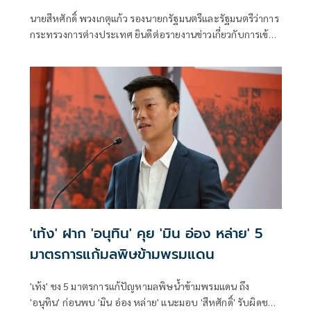
สันติภาพ
นายสีหศักดิ์ พวงเกตุแก้ว รองนายกรัฐมนตรีและรัฐมนตรีว่าการ
กระทรวงการต่างประเทศ ยินดีต่อรายงานข่าวเกี่ยวกับการเข้า
พบนางออง ซาน ซู จี ของผู้แทนสำนักงานคณะกรรมการกาชาด
ระหว่างประเทศประจำเมียนมา ซึ่งเกิดขึ้นภายหลังการประชุม
อย่างไม่เป็นทางการระหว่างรัฐมนตรีต่างประเทศอ
'เท้ง' ฝาก 'อนุทิน' คุย 'มิน อ่อง หล่าย' 5
มาตรการแก้มลพิษข้ามพรมแดน
'เท้ง' ชง 5 มาตรการแก้ปัญหามลพิษน้ำข้ามพรมแดน ถึง
'อนุทิน' ก่อนพบ 'มิน อ่อง หล่าย' แนะมอบ 'สีหศักดิ์' รับผิดชอบ