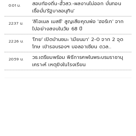
สอบท้องถิ่น-ฮั้วสว.-ผลงานไม่ออก บั่นทอน
0:01 น.
เชื่อมั่น'รัฐบาลอนุทิน'
'ลิโอเนล เมสซี' สูญเสียคุณพ่อ 'ฮอร์เก' จาก
22:37 น.
ไปอย่างสงบในวัย 68 ปี
'ไทย' เปิดบ้านชนะ 'เมียนมา' 2-0 จาก 2 จุด
22:26 น.
โทษ เข้ารอบรองฯ บอลอาเซียน ดวล
'สิงคโปร์'
วธ.เตรียมพร้อม พิธีการศพในพระบรมราชานุ
20:59 น.
เคราะห์ เหตุยิงในโรงเรียน