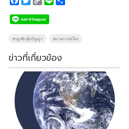
F
T
C
Li
S
ac
wi
o
n
h
e
tt
p
e
ar
b
er
y
e
o
Li
Tags
ชาญชัย คุ้มปัญญา
สถานการณ์โลก
o
n
k
k
ข่าวที่เกี่ยวข้อง