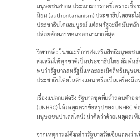
มนุษยชนสากล ประณามการกดขี่เพราะเชื้อชา
นิยม (authoritarianism) ประชาธิปไตยจะไ
ประชาธิปไตยสมบูรณ์ แต่สหรัฐจะยึดมั่นหลัก
ปล่อยศักยภาพคนออกมามากที่สุด
วิพากษ์ :
ในขณะที่การส่งเสริมสิทธิมนุษยชน
ส่งเสริมให้ทุกชาติเป็นประชาธิปไตย สัมพันธ์ก
พบว่ารัฐบาลสหรัฐนี่แหละละเมิดสิทธิมนุษยช
ประชาธิปไตยในต่างแดน หรือเป็นเครื่องมื
เรื่องแปลกแต่จริง รัฐบาลชุดที่แล้วถอนต
(UNHRC) ให้เหตุผลว่าข้อสรุปของ UNHRC ต่ออิ
มนุษยชนปาเลสไตน์) น่าคิดว่าด้วยเหตุผลเพียง
จากเหตุการณ์ดังกล่าวรัฐบาลรัสเซียแถลงว่าเป