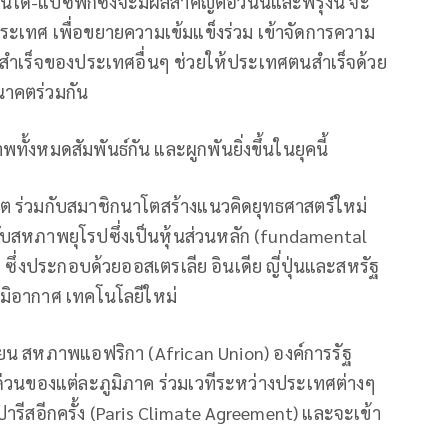
นโด-แปซิฟิกซึ่งจะมีผลสำคัญต่อวันนี้และพรุ่งนี้ จะ
ประเทศ เพื่อขยายความเข้มแข็งร่วม เข้าจัดการความ
มสำเร็จของประเทศอื่นๆ ช่วยให้ประเทศตนสำเร็จด้วย
อนาคตร่วมกัน
ทั้งหมดสัมพันธ์กัน และผูกพันยิ่งขึ้นในยุคนี้
โต ร่วมกับสมาชิกนาโตสร้างแนวคิดยุทธศาสตร์ใหม่
นกับสหภาพยุโรปซึ่งเป็นหุ้นส่วนหลัก (fundamental
d ซึ่งประกอบด้วยออสเตรเลีย อินเดีย ญี่ปุ่นและสหรัฐ
ูมิอากาศ เทคโนโลยีใหม่
ซียน สหภาพแอฟริกา (African Union) องค์การรัฐ
งด่วนของแต่ละภูมิภาค ร่วมเวทีระหว่างประเทศต่างๆ
ารีสอีกครั้ง (Paris Climate Agreement) และจะเข้า