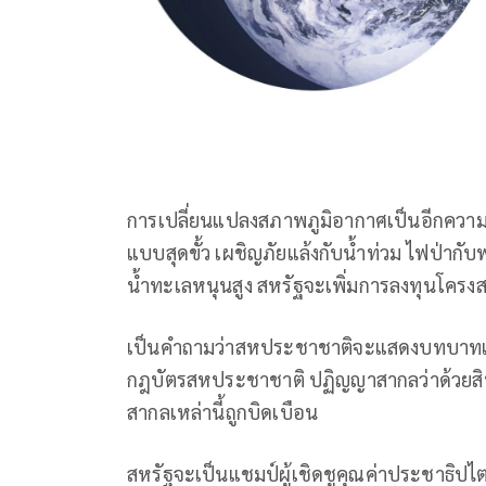
การเปลี่ยนแปลงสภาพภูมิอากาศเป็นอีกความท้า
แบบสุดขั้ว เผชิญภัยแล้งกับน้ำท่วม ไฟป่ากับพ
น้ำทะเลหนุนสูง สหรัฐจะเพิ่มการลงทุนโครงสร
เป็นคำถามว่าสหประชาชาติจะแสดงบทบาทเรื่อ
กฎบัตรสหประชาชาติ ปฏิญญาสากลว่าด้วยสิท
สากลเหล่านี้ถูกบิดเบือน
สหรัฐจะเป็นแชมป์ผู้เชิดชูคุณค่าประชาธิปไต