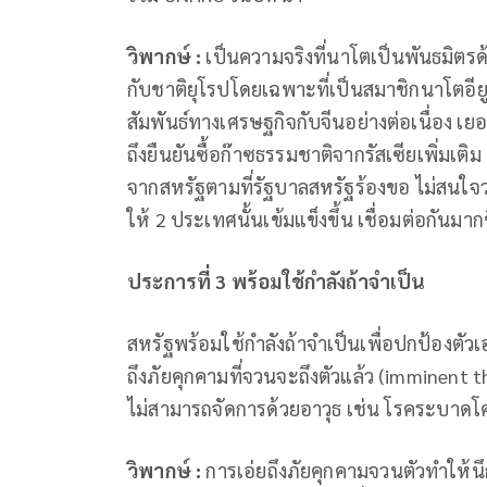
วิพากษ์ :
เป็นความจริงที่นาโตเป็นพันธมิตรด
กับชาติยุโรปโดยเฉพาะที่เป็นสมาชิกนาโตอีย
สัมพันธ์ทางเศรษฐกิจกับจีนอย่างต่อเนื่อง เ
ถึงยืนยันซื้อก๊าซธรรมชาติจากรัสเซียเพิ่มเติ
จากสหรัฐตามที่รัฐบาลสหรัฐร้องขอ ไม่สนใจว่
ให้ 2 ประเทศนั้นเข้มแข็งขึ้น เชื่อมต่อกันมา
ประการที่ 3 พร้อมใช้กำลังถ้าจำเป็น
สหรัฐพร้อมใช้กำลังถ้าจำเป็นเพื่อปกป้องตั
ถึงภัยคุกคามที่จวนจะถึงตัวแล้ว (imminent th
ไม่สามารถจัดการด้วยอาวุธ เช่น โรคระบาดโ
วิพากษ์ :
การเอ่ยถึงภัยคุกคามจวนตัวทำให้นึ