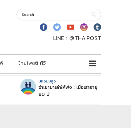
LINE : @THAIPOST
พ์
ไทยโพสต์ ทีวี
มองมุมสูง
จำเขามาเล่าให้ฟัง : เมื่อเราอายุ
80 ปี