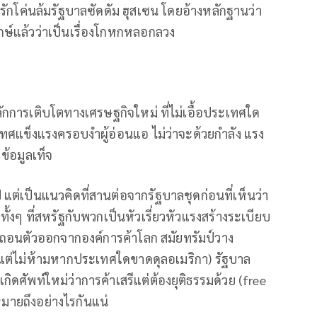
อิรักโค่นล้มรัฐบาลซัดดัม ฮุสเซน โดยอ้างหลักฐานว่า
จักษ์แล้วว่าเป็นเรื่องโกหกหลอกลวง
กการเติบโตทางเศรษฐกิจใหม่ ที่ไม่เอื้อประเทศใด
ศแข็งแรงครอบงำผู้อ่อนแอ ไม่ว่าจะด้วยกำลัง แรง
ข้อมูลเท็จ
 แต่เป็นแนวคิดที่สานต่อจากรัฐบาลชุดก่อนที่เห็นว่า
ทั้งๆ ที่สหรัฐกับพวกเป็นหัวเรี่ยวหัวแรงสร้างระเบียบ
ดจะถอนตัวออกจากองค์การค้าโลก สมัยทรัมป์วาง
แต่ไม่ห้ามหากประเทศใดขาดดุลอเมริกา) รัฐบาล
ดศัพท์ใหม่ว่าการค้าเสรีแต่ต้องยุติธรรมด้วย (free
หมายถึงอย่างไรกันแน่