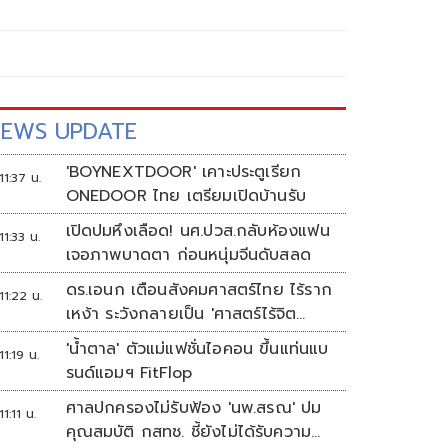
EWS UPDATE
'BOYNEXTDOOR' เคาะประตูเรียก
11:37 น.
ONEDOOR ไทย เตรียมเปิดบ้านรับ
เปิดปมหึงเลือด! นศ.ปวส.กลับห้องแฟน
11:33 น.
เจอภาพบาดตา ก่อนหนุ่มจีนดับสลด
ดร.เอนก เตือนสังคมศาสตร์ไทย ไร้ราก
11:22 น.
เหง้า ระวังกลายเป็น 'ศาสตร์ไร้จิต
วิญญาณ'
'น้ำตาล' ตัวแม่แฟชั่นไอคอน ขึ้นแท่นแบ
11:19 น.
รนด์แอมฯ FitFlop
ศาลปกครองไม่รับฟ้อง 'นพ.สรณ' ปม
11:11 น.
คุณสมบัติ กสทช. ชี้ยังไม่ได้รับความ