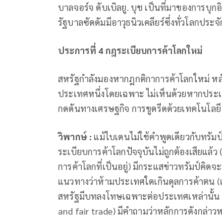
บาลจอร์จ ดับเบิลยู. บุช เป็นที่มาของการบุก
รัฐบาลซัดดัมมีอาวุธนิวเคลียร์ซึ่งทั่วโลกประ
ประการที่ 4 กฎระเบียบการค้าโลกใหม่
สหรัฐกำลังมองหากฎกติกาการค้าโลกใหม่ หลั
ประเทศหนึ่งโดยเฉพาะ ไม่เห็นด้วยหากประเท
กดดันทางเศรษฐกิจ การขูดรีดด้วยเทคโนโลยี 
วิพากษ์ :
แม้ไบเดนไม่ใช้คำพูดเดียวกับทรัมป์
ระเบียบการค้าโลกปัจจุบันไม่ถูกต้องเสียแล้ว (
การค้าโลกที่เป็นอยู่) มีกระแสข่าวทรัมป์คิ
แนวทางว่าห้ามประเทศใดเกินดุลการค้าตน (
สหรัฐมีบทลงโทษเฉพาะต่อประเทศเหล่านั้น เกิ
and fair trade) มีคำถามว่าหลักการดังกล่าว