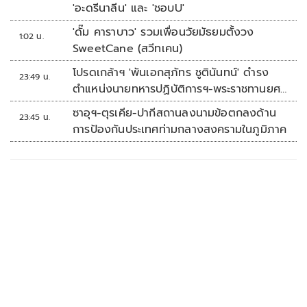
'อะดรีนาลีน' และ 'ชอบU'
'ดั๊ม คาราบาว' รวมเพื่อนวัยมัธยมตั้งวง
1:02 น.
SweetCane (สวีทเคน)
โปรดเกล้าฯ 'พันเอกสุภัทร ชูตินันทน์' ดำรง
23:49 น.
ตำแหน่งนายทหารปฏิบัติการฯ-พระราชทานยศ
'พลตรี'
ซาอุฯ-ตุรเคีย-ปากีสถานลงนามข้อตกลงด้าน
23:45 น.
การป้องกันประเทศท่ามกลางสงครามในภูมิภาค