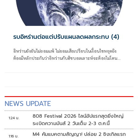
รบอิหร่านต่อแต่ปรับแผนลดผลกระทบ (4)
อิหร่านยังยันไม่ยอมแพ้ ไม่ยอมเสียเปรียบในเงื่อนไขหยุดยิง
ต้องมีหลักประกันว่าอิหร่านกับฮิซบอลเลาะห์จะต้องไม่โดน
โจมตีอีก และต้องยกเลิกมาตรการคว่ำบาตรทั้งหมด
NEWS UPDATE
808 Festival 2026 ไลน์อัปแรกสุดยิ่งใหญ่
1:24 น.
ระเบิดความมันส์ 2 วันเต็ม 2-3 ต.ค.นี้
M4 คัมแบคตามสัญญา! ปล่อย 2 ซิงเกิลแรก
1:16 น.