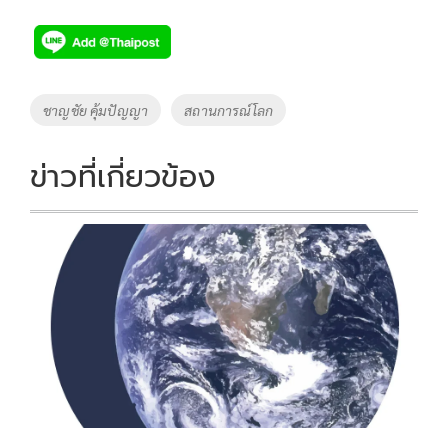
ac
wi
o
n
h
e
tt
p
e
ar
b
er
y
e
o
Li
Tags
ชาญชัย คุ้มปัญญา
สถานการณ์โลก
o
n
k
k
ข่าวที่เกี่ยวข้อง