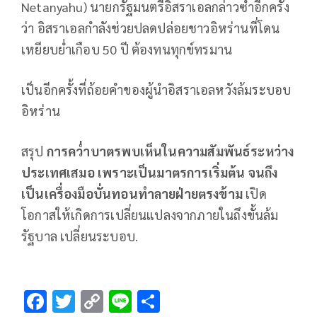
Netanyahu) นายกรัฐมนตรีอิสราเอลกล่าวซ้ำอีกครั้ง
ว่า อิสราเอลกำลังช่วยปลดปล่อยชาวอิหร่านที่โดน
เหยียบย่ำเกือบ 50 ปี ต้องทนทุกข์ทรมาน
เป็นอีกครั้งที่ถ้อยคำของผู้นำอิสราเอลหวังล้มระบอบ
อิหร่าน
สรุป
การคว่ำบาตรพบเห็นในความสัมพันธ์ระหว่าง
ประเทศเสมอ เพราะเป็นมาตรการเริ่มต้น จนถึง
เป็นเครื่องมือบั่นทอนทำลายฝ่ายตรงข้าม
เปิด
โอกาสให้เกิดการเปลี่ยนแปลงจากภายในถึงขั้นล้ม
รัฐบาล เปลี่ยนระบอบ.
F
T
C
Li
S