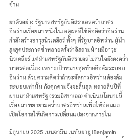
ข้าม
ยกตัวอย่าง รัฐบาลสหรัฐกับอิสราเอลคว่ำบาตร
อิหร่านเรื่อยมา หนึ่งในเหตุผลที่ใช้คือคิดว่าอิหร่าน
กำลังสร้างอาวุธนิวเคลียร์ ทั้งๆ ที่รัฐบาลอิหร่าน ผู้นำ
สูงสุดประกาศซ้ำหลายครั้งว่าอิสลามห้ามมีอาวุธ
นิวเคลียร์ แต่ฝ่ายสหรัฐกับอิสราเอลไม่สนใจยังคงคว่ำ
บาตรต่อเนื่อง เพราะเป้าหมายสุดท้ายคือล้มระบอบ
อิหร่าน ด้วยความคิดว่าถ้าจะจัดการอิหร่านต้องล้ม
ระบอบเท่านั้น ภัยคุกคามจึงจะสิ้นสุด หลายสิบปีที่
ผ่านมาฝ่ายสหรัฐ (รวมอิสราเอล) ดำเนินนโยบายนี้
เรื่อยมา พยายามคว่ำบาตรอิหร่านเพื่อให้อ่อนแอ
เปิดโอกาสให้เกิดการเปลี่ยนแปลงจากภายใน
มิถุนายน 2025 เบนจามิน เนทันยาฮู (Benjamin