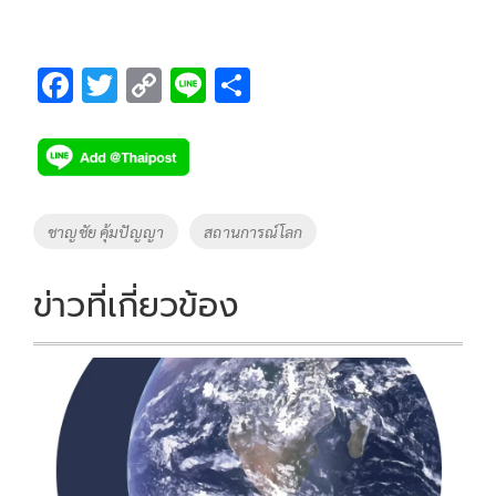
F
T
C
Li
S
ac
wi
o
n
h
e
tt
p
e
ar
b
er
y
e
o
Li
Tags
ชาญชัย คุ้มปัญญา
สถานการณ์โลก
o
n
k
k
ข่าวที่เกี่ยวข้อง