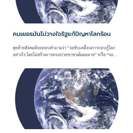
คนเยอรมันไม่วางใจรัฐแก้ปัญหาโลกร้อน
สุดท้ายสังคมต้องตอบคำถามว่า “จะขับเคลื่อนการกอบกู้โลก
อย่างไร โดยไม่สร้างภาระจนประชาชนล้มละลาย” หรือ “จะ
รักษ์โลกอย่างไรที่จะไม่อดตายเสียก่อน”