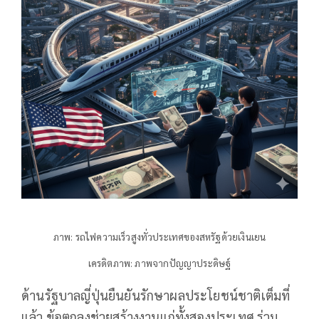
ภาพ: รถไฟความเร็วสูงทั่วประเทศของสหรัฐด้วยเงินเยน
เครดิตภาพ: ภาพจากปัญญาประดิษฐ์
ด้านรัฐบาลญี่ปุ่นยืนยันรักษาผลประโยชน์ชาติเต็มที่
แล้ว ข้อตกลงช่วยสร้างงานแก่ทั้งสองประเทศ ร่วม