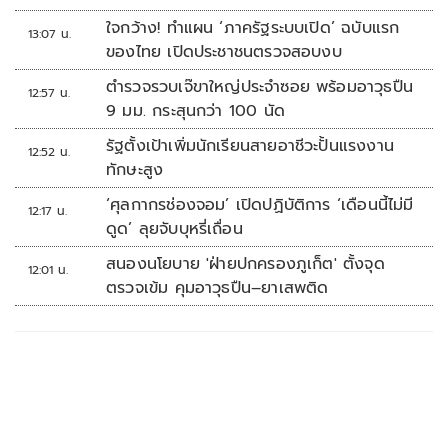
ใจกว้าง! ทำแผน ‘ภาครัฐระบบเปิด’ ฉบับแรก
13:07 น.
ของไทย เปิดประชาชนตรวจสอบงบ
ตำรวจรวบเจ๊ขาใหญ่ประจำซอย พร้อมอาวุธปืน
12:57 น.
9 มม. กระสุนกว่า 100 นัด
รัฐตั้งเป้าเพิ่มนักเรียนสายอาชีวะปั้นแรงงาน
12:52 น.
ทักษะสูง
‘ศุลกากรช่องจอม’ เปิดปฏิบัติการ ‘เดือนนี้ไม่มี
12:17 น.
ดูด’ ลุยจับบุหรี่เถื่อน
สนองนโยบาย 'ฝ่ายปกครองภูเก็ต' ตั้งจุด
12:01 น.
ตรวจเข้ม คุมอาวุธปืน–ยาเสพติด