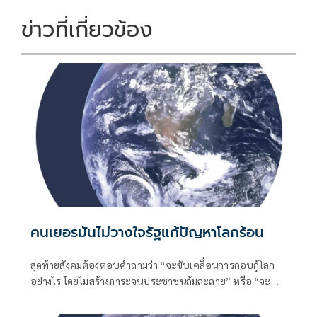
o
n
k
k
ข่าวที่เกี่ยวข้อง
คนเยอรมันไม่วางใจรัฐแก้ปัญหาโลกร้อน
สุดท้ายสังคมต้องตอบคำถามว่า “จะขับเคลื่อนการกอบกู้โลก
อย่างไร โดยไม่สร้างภาระจนประชาชนล้มละลาย” หรือ “จะ
รักษ์โลกอย่างไรที่จะไม่อดตายเสียก่อน”