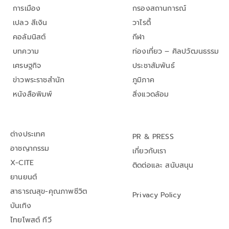
การเมือง
กรองสถานการณ์
เปลว สีเงิน
วาไรตี้
คอลัมนิสต์
กีฬา
บทความ
ท่องเที่ยว – ศิลปวัฒนธรรม
เศรษฐกิจ
ประชาสัมพันธ์
ข่าวพระราชสำนัก
ภูมิภาค
หนังสือพิมพ์
สิ่งแวดล้อม
ต่างประเทศ
PR & PRESS
อาชญากรรม
เกี่ยวกับเรา
X-CITE
ติดต่อและ สนับสนุน
ยานยนต์
สาธารณสุข-คุณภาพชีวิต
Privacy Policy
บันเทิง
ไทยโพสต์ ทีวี