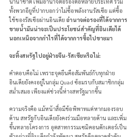
นานาชาติ เพิ่มอำนาจต่อรองต่อหลายประเทศ รวม
ทั้งพวกอียูที่ปากบอกว่าไม่ซื้อพลังงานรัสเซีย แต่ซื้อ
ใช้ของรัสเซียผ่านอินเดีย
อำนาจต่อรองที่ได้จากการ
ขายน้ำมันน่าจะเป็นประโยชน์สำคัญที่อินเดียได้
นอกเหนือจากกำไรที่ได้จากการซื้อไปขายมา
จะทิ้งสหรัฐไปอยู่ฝ่ายจีน-รัสเซียหรือไม่:
คำตอบคือไม่ เพราะจุดยืนคือสัมพันธ์กับทุกฝ่าย
อินเดียยังคงอยู่ในกลุ่ม Quad ซ้อมรบกับสมาชิกกลุ่ม
สม่ำเสมอ เพียงแต่ช่วงนี้ห่างสหรัฐมากขึ้น
ความจริงคือ แม้หน้าสื่อมีข้อพิพาทแต่หากมองรอบ
ด้าน สหรัฐกับอินเดียยังคงร่วมมือหลายด้าน และเพิ่ม
ขึ้นหลายโครงการ อุตสาหกรรมเซมิคอนดักเตอร์เป็น
ตัวอย่างที่อินเดียกำลังพัฒนา สหรัฐคือตลาดสำคัญ