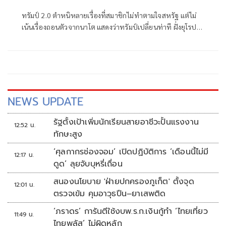
ทรัมป์ 2.0 ตำหนิหลายเรื่องที่สมาชิกไม่ทำตามใจสหรัฐ แต่ไม่
เน้นเรื่องถอนตัวจากนาโต แสดงว่าทรัมป์เปลี่ยนท่าที ฝั่งยุโรป
เป็นตัวของตัวเองมากขึ้น
NEWS UPDATE
รัฐตั้งเป้าเพิ่มนักเรียนสายอาชีวะปั้นแรงงาน
12:52 น.
ทักษะสูง
‘ศุลกากรช่องจอม’ เปิดปฏิบัติการ ‘เดือนนี้ไม่มี
12:17 น.
ดูด’ ลุยจับบุหรี่เถื่อน
สนองนโยบาย 'ฝ่ายปกครองภูเก็ต' ตั้งจุด
12:01 น.
ตรวจเข้ม คุมอาวุธปืน–ยาเสพติด
‘ภราดร’ การันตีใช้งบพ.ร.ก.เงินกู้ทำ ‘ไทยเที่ยว
11:49 น.
ไทยพลัส’ ไม่ผิดหลัก