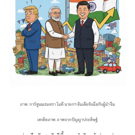
ภาพ: การ์ตูนนเรนทรา โมที นายกฯ อินเดียจับมือกับผู้นำจีน
เครดิตภาพ: ภาพจากปัญญาประดิษฐ์