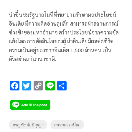
น่าชื่นชมรัฐบาลโมทีที่พยายามรักษาผลประโยชน์
อินเดีย มีความคิดอ่านลุ่มลึก สามารถฝ่าสถานการณ์
ช่วงชิงของมหาอำนาจ สร้างประโยชน์จากความขัด
แย้งโลก การตัดสินใจของผู้นำอินเดียมีผลต่อชีวิต
ความเป็นอยู่ของชาวอินเดีย 1,500 ล้านคน เป็น
ตัวอย่างแก่นานาชาติ.
F
T
C
Li
S
ac
wi
o
n
h
e
tt
p
e
ar
b
er
y
e
o
Li
Tags
ชาญชัย คุ้มปัญญา
สถานการณ์โลก