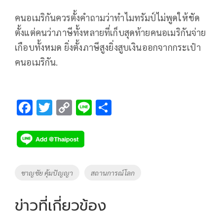
คนอเมริกันควรตั้งคำถามว่าทำไมทรัมป์ไม่พูดให้ชัด
ตั้งแต่คนว่าภาษีทั้งหลายที่เก็บสุดท้ายคนอเมริกันจ่าย
เกือบทั้งหมด ยิ่งตั้งภาษีสูงยิ่งสูบเงินออกจากกระเป๋า
คนอเมริกัน.
F
T
C
Li
S
ac
wi
o
n
h
e
tt
p
e
ar
b
er
y
e
o
Li
Tags
ชาญชัย คุ้มปัญญา
สถานการณ์โลก
o
n
k
k
ข่าวที่เกี่ยวข้อง