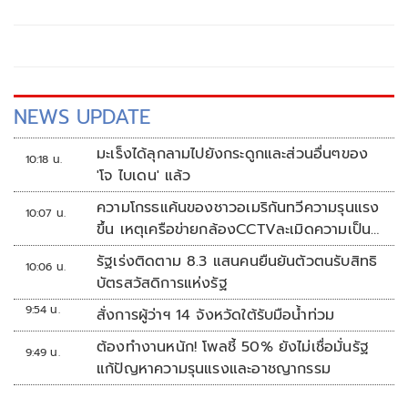
เป็นตัวของตัวเองมากขึ้น
NEWS UPDATE
มะเร็งได้ลุกลามไปยังกระดูกและส่วนอื่นๆของ
10:18 น.
'โจ ไบเดน' แล้ว
ความโกรธแค้นของชาวอเมริกันทวีความรุนแรง
10:07 น.
ขึ้น เหตุเครือข่ายกล้องCCTVละเมิดความเป็น
ส่วนตัว
รัฐเร่งติดตาม 8.3 แสนคนยืนยันตัวตนรับสิทธิ
10:06 น.
บัตรสวัสดิการแห่งรัฐ
9:54 น.
สั่งการผู้ว่าฯ 14 จังหวัดใต้รับมือน้ำท่วม
ต้องทำงานหนัก! โพลชี้ 50% ยังไม่เชื่อมั่นรัฐ
9:49 น.
แก้ปัญหาความรุนแรงและอาชญากรรม