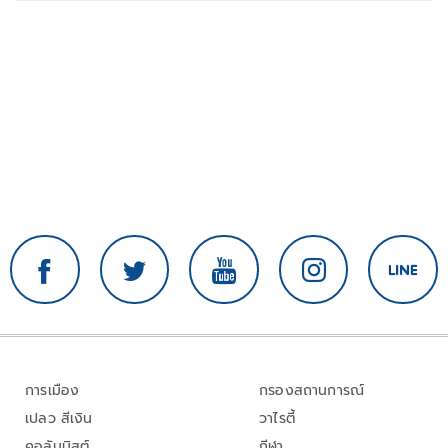
การเมือง
กรองสถานการณ์
เปลว สีเงิน
วาไรตี้
คอลัมนิสต์
กีฬา