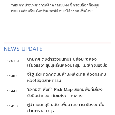
'กมธ.ต่างประเทศ' ถกผลศึกษา MOU44 ชี้ กรอบล็อกต้องคุย
เขตแดนก่อนถึงแบ่งทรัพยากรใต้ทะเลได้ '2 สส.เพื่อไทย'
ประสานเสียงไม่เห็นด้วย ผลักภาระประชาชนทำประชามติ
MOU43-44
NEWS UPDATE
นายกฯ ติงตำรวจนนทบุรี ปล่อย 'ฉลอง
17:04 น.
เรี่ยวแรง' สูบบุหรี่ในห้องประชุม ไม่ใส่กุญแจมือ
จี้รัฐเร่งแก้วิกฤติมันสำปะหลังไทย ห่วงกระทบ
16:48 น.
ห่วงโซ่อุตสาหกรรม
'เอกนิติ' สั่งทำ Risk Map สแกนพื้นที่เสี่ยง
16:44 น.
รับมือน้ำท่วม-ภัยแล้งภาคกลาง
ผู้ว่าฯนนทบุรี ขยับ เพิ่มมาตรการเข้มงวดตั้ง
16:41 น.
ด่านตรวจอาวุธ