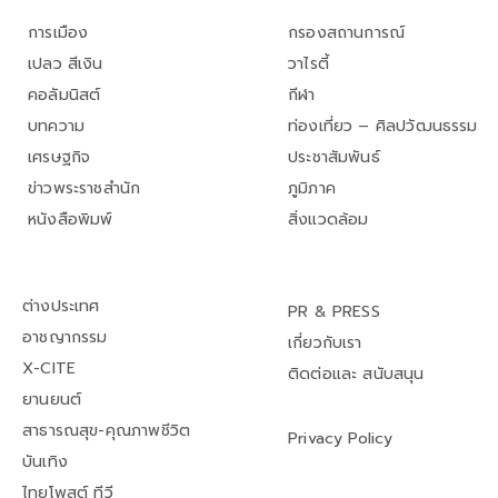
การเมือง
กรองสถานการณ์
เปลว สีเงิน
วาไรตี้
คอลัมนิสต์
กีฬา
บทความ
ท่องเที่ยว – ศิลปวัฒนธรรม
เศรษฐกิจ
ประชาสัมพันธ์
ข่าวพระราชสำนัก
ภูมิภาค
หนังสือพิมพ์
สิ่งแวดล้อม
ต่างประเทศ
PR & PRESS
อาชญากรรม
เกี่ยวกับเรา
X-CITE
ติดต่อและ สนับสนุน
ยานยนต์
สาธารณสุข-คุณภาพชีวิต
Privacy Policy
บันเทิง
ไทยโพสต์ ทีวี