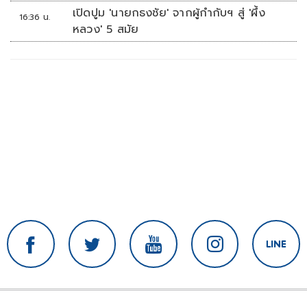
เปิดปูม 'นายกธงชัย' จากผู้กำกับฯ สู่ 'ผึ้ง
16:36 น.
หลวง' 5 สมัย