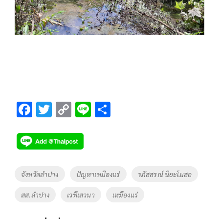
F
T
C
Li
S
ac
wi
o
n
h
e
tt
p
e
ar
b
er
y
e
o
Li
Tags
จังหวัดลำปาง
ปัญหาเหมืองแร่
รภัสสรณ์ นิยะโมสถ
o
n
สส.ลำปาง
เวทีเสวนา
เหมืองแร่
k
k