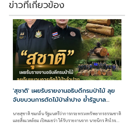
ข่าวที่เกี่ยวข้อง
'สุชาติ' เผยรับรายงานอธิบดีกรมป่าไม้ ลุย
จับขบวนการตัดไม้ป่าลำปาง ย้ำรัฐบาล
'อนุทิน' เดินหน้าปราบบุกรุกป่า-ทำลาย
นายสุชาติ ชมกลิ่น รัฐมนตรีว่าการกระทรวงทรัพยากรธรรมชาติ
ทรัพยากรอย่างเด็ดขาด
และสิ่งแวดล้อม เปิดเผยว่า ได้รับรายงานจาก นายนิกร ศิรโรจนา
นนท์ อธิบดีกรมป่าไม้ ถึงผลการปฏิบัติการปราบปรามการ