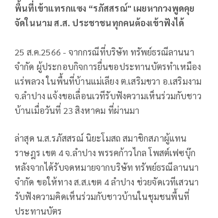
พื้นที่เข้าแทรกแซง “รภัสสรณ์" เผยหากวงพูดคุย
จัดในนาม ส.ส. ประชาชนทุกคนต้องเข้าฟังได้
25 ส.ค.2566 - จากกรณีที่บริษัท ทรัพย์ธรณีลานนา
จำกัด ผู้ประกอบกิจการยื่นขอประทานบัตรทำเหมือง
แร่พลวง ในพื้นที่บ้านแม่เลียง ต.เสริมขวา อ.เสริมงาม
จ.ลำปาง แจ้งขอเลื่อนเวทีรับฟังความเห็นร่วมกับชาว
บ้านเมื่อวันที่ 23 สิงหาคม ที่ผ่านมา
ล่าสุด น.ส.รภัสสรณ์ นิยะโมสถ สมาชิกสภาผู้แทน
ราษฎร เขต 4 จ.ลำปาง พรรคก้าวไกล โพสต์เฟซบุ๊ก
หลังจากได้รับจดหมายจากบริษัท ทรัพย์ธรณีลานนา
จำกัด ขอให้ทาง ส.ส.เขต 4 ลำปาง ช่วยจัดเวทีเสวนา
รับฟังความคิดเห็นร่วมกับชาวบ้านในชุมชนพื้นที่
ประทานบัตร