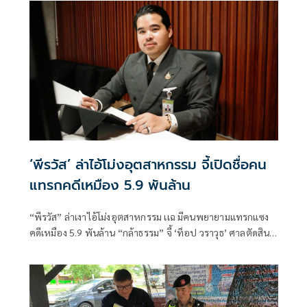
ลักลอบตัดไม้ทำลายป่าในพื้นที่จังหวัดลำปาง
‘พีรวัส’ ล่าไอ้โม่งอุตสาหกรรม จี้เปิดชื่อคน
แทรกคดีเหมือง 5.9 พันล้าน
“พีรวัส” ล่าเงาไอ้โม่งอุตสาหกรรม เเฉ มีคนพยายามแทรกแซง
คดีเหมือง 5.9 พันล้าน “กล้าธรรม” จี้ ‘ท็อป วราวุธ’ ศาลตัดสิน
แล้ว รัฐบาลต้องมีหน้าที่บังคับคดี