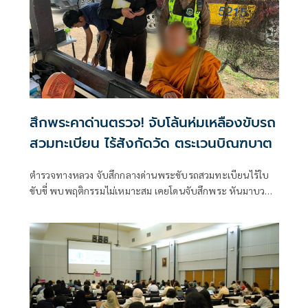
สึกพระคาด่านตรวจ! จับโล้นห่มเหลืองขับรถ
สวมทะเบียน ไร้สังกัดวัด ตระเวนบิณฑบาต
ตำรวจทางหลวง จับสึกกลางด่านพระขับรถสวมทะเบียนไร้ใบ
ขับขี่ พบพฤติกรรมไม่เหมาะสม เคยโดนจับสึกพระ หันมาบวช
เณร ไร้วัดสังกัดตะเวนบินฑบาทไแตามตลาด-ชุมชน