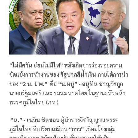
“
ไม่มีควัน ย่อมไม่มีไฟ”
หลังเกิดข่าวร่องรอยความ
ขัดแย้งการทำงานของ
รัฐบาลสีน้ำเงิน
ภายใต้การนำ
ของ
“2 น.
1
พ.”
คือ
“น.หนู” - อนุทิน ชาญวีรกูล
นายกรัฐมนตรี และ รมว.มหาดไทย ในฐานะหัวหน้า
พรรคภูมิใจไทย (ภท.)
“
น.” - เนวิน ชิดชอบ
ผู้นำทางจิตวิญญาณพรรค
ภูมิใจไทย ที่เปรียบเสมือน
“กาว”
เชื่อมโยงกลุ่ม