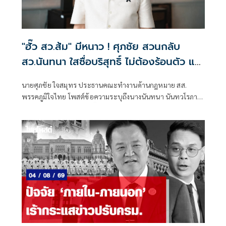
"ฮั๊ว สว.ส้ม" มีหนาว ! ศุภชัย สวนกลับ
สว.นันทนา ใสซื่อบริสุทธิ์ ไม่ต้องร้อนตัว แฉ
เรียกประชุม สว.ส้ม ณ.ห้องจูปิเตอร์
นายศุภชัย ใจสมุทร ประธานคณะทำงานด้านกฎหมาย สส.
เมืองทองธานี ไม่ได้แชร์ค่าใช้จ่านกัน เพรามี
พรรคภูมิใจไทย โพสต์ข้อความระบุถึงนางนันทนา นันทวโรภาส
หลักฐาน "หิรัญ - ฟ้าเดียวกัน" ทั้งจอง ทั้ง
สมาชิกวุฒิสภา กรณีการ ฮั๊ว สว.ส้ม ไม่ต้องร้อนตัว โดยระบุ
จ่าย
พฤติกรรม จัดประชุมผู้สมัคร สว.ส้ม ที่ห้องจูปิเตอร์ เมืองทอง
ธานี