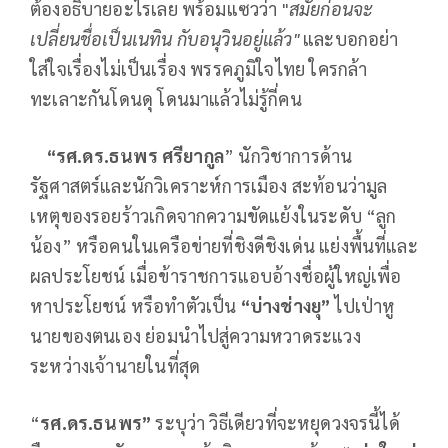
ต้องอธิบายอะไรเลย พร้อมแซวว่า "
สมัยก่อนจะ
เปลี่ยนชื่อเป็นเนทิน กับอนุวินอยู่แล้ว"
และบอกอย่า
ใส่ใจเรื่องไม่เป็นเรื่อง พรรคภูมิใจไทย ใครกล้า
ทะเลาะกันโดนดุ โดนมาแล้วไม่รู้กี่คน
“รศ.ดร.ธนพร ศรียากูล
” นักวิชาการด้าน
รัฐศาสตร์และนักวิเคราะห์การเมือง สะท้อนว่ามูล
เหตุของรอยร้าวเกิดจากความขัดแย้งในระดับ “ลูก
น้อง” หรือคนในเครือข่ายที่ชิงดีชิงเด่น แย่งพื้นที่และ
ผลประโยชน์ เมื่อข้าราชการแอบอ้างชื่อผู้ใหญ่เพื่อ
หาประโยชน์ หรือทำตัวเป็น
“บ่างช่างยุ”
ไปเป่าหู
นายของตนเอง ย่อมนำไปสู่ความหวาดระแวง
ระหว่างเจ้านายในที่สุด
“
รศ.ดร.ธนพร”
ระบุว่า วิธีเดียวที่จะหยุดวงจรนี้ได้