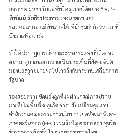
การเมืองและ
“บ้านใหญ่”
ทั่วประเทศให้เป็น
เอกภาพ ผนวกกับแม่ทัพใหญ่ภาคใต้อย่าง
“พ.” -
พิพัฒน์ รัชกิจประการ
รองนายกฯ และ
รมว.คมนาคม แม่ทัพภาคใต้ ที่นำขุมกำลัง สส. 31 ที่
นั่งมาเสริมแกร่ง
ทำให้ปรากฏการณ์ความระหองระแหงที่เล็ดลอด
ออกมาสู่ภายนอก กลายเป็นประเด็นที่สังคมจับตา
มองและถูกขยายผลไปไกลถึงกับกระทบเสถียรภาพ
รัฐบาล
ร่องรอยความขัดแย้งถูกตีแผ่ผ่านกรณีการปราบ
มาเฟียในพื้นที่ จ.ภูเก็ต การปรับเปลี่ยนคุมงาน
สำนักงานคณะกรรมการนโยบายเขตพัฒนาพิเศษ
ภาคตะวันออก
(
EEC
)
รวมถึงปัญหาการสอบทุจริต
ข้าราชการท้องถิ่นในกระทรวงมหาดไทย