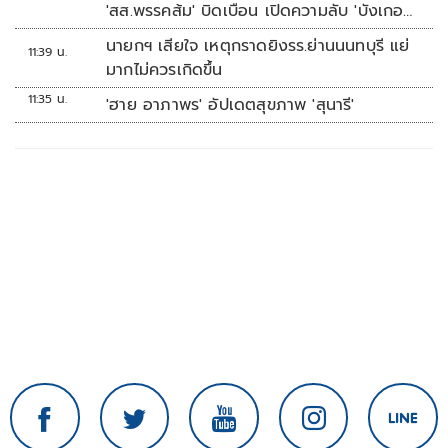
'สส.พรรคส้ม' บิดเบือน เปิดความลับ 'บังเกอร์
ทหาร'
นายกฯ เสียใจ เหตุกราดยิงรร.ย่านนนทบุรี แย่
11:39 น.
มากไม่ควรเกิดขึ้น
11:35 น.
'ฮาย อาภาพร' อัปเดตสุขภาพ 'สุนารี'