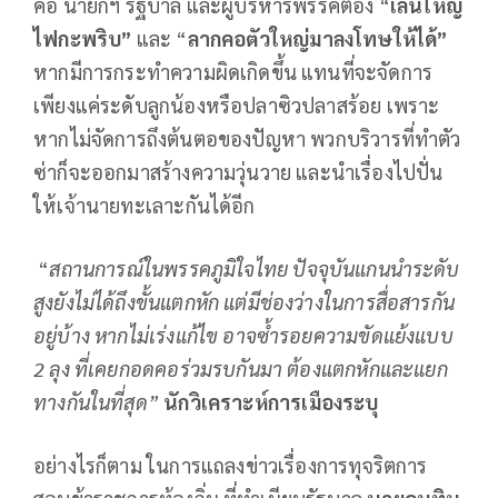
คือ นายกฯ รัฐบาล และผู้บริหารพรรคต้อง “
เล่นใหญ่
ไฟกะพริบ”
และ “
ลากคอตัวใหญ่มาลงโทษให้ได้”
หากมีการกระทำความผิดเกิดขึ้น แทนที่จะจัดการ
เพียงแค่ระดับลูกน้องหรือปลาซิวปลาสร้อย เพราะ
หากไม่จัดการถึงต้นตอของปัญหา พวกบริวารที่ทำตัว
ซ่าก็จะออกมาสร้างความวุ่นวาย และนำเรื่องไปปั่น
ให้เจ้านายทะเลาะกันได้อีก
“
สถานการณ์ในพรรคภูมิใจไทย ปัจจุบันแกนนำระดับ
สูงยังไม่ได้ถึงขั้นแตกหัก แต่มีช่องว่างในการสื่อสารกัน
อยู่บ้าง หากไม่เร่งแก้ไข อาจซ้ำรอยความขัดแย้งแบบ
2 ลุง ที่เคยกอดคอร่วมรบกันมา ต้องแตกหักและแยก
ทางกันในที่สุด”
นักวิเคราะห์การเมืองระบุ
อย่างไรก็ตาม ในการแถลงข่าวเรื่องการทุจริตการ