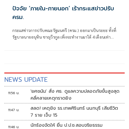
ปัจจัย ‘ภายใน-ภายนอก’ เร้ากระแสข่าวปรับ
ครม.
กระแสข่าวการปรับคณะรัฐมนตรี (ครม.) ออกมาเป็นระยะ ทั้งที่
รัฐบาลนายอนุทิน ชาญวีรกูล เพิ่งจะทำงานมาได้ 4 เดือนเท่านั้น
ซึ่งระยะเวลาดังกล่าวถือว่าน้อยมาก หากเทียบรัฐบาลในอดีต ที่
อย่างเร็วที่สุดจะปรับกันทุก 6 เดือน หรือครึ่งปี
NEWS UPDATE
'ยศชนัน' สั่ง ศธ. ดูแลความปลอดภัยขั้นสูงสุด
11:56 น.
คลี่คลายเหตุกราดยิง
สลด! เหตุยิง รร.เทพศิรินทร์ นนทบุรี เสียชีวิต
11:47 น.
7 ราย เจ็บ 15
นักร้องจัดให้ ยื่น ป.ป.ช.สอบจริยธรรม
11:46 น.