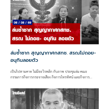
ล่มซ้ำซาก สุญญากาศกสทช. สรณไม่ถอย-
อนุทินลอยตัว
เป็นไปตามคาด ไม่มีอะไรพลิก กับภาพ ประชุมล่ม คณะ
กรรมการกิจการกระจายเสียง กิจการโทรทัศน์ และกิจการ
โทรคมนาคมแห่งชาติ (กสทช.) เมื่อวันพุธที่ 5 ส.ค.ที่ผ่านมา