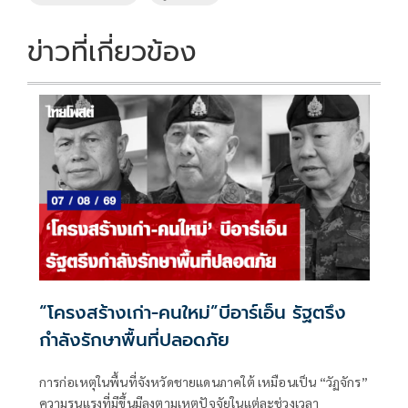
o
n
k
k
ข่าวที่เกี่ยวข้อง
“โครงสร้างเก่า-คนใหม่”บีอาร์เอ็น รัฐตรึง
กำลังรักษาพื้นที่ปลอดภัย
การก่อเหตุในพื้นที่จังหวัดชายแดนภาคใต้ เหมือนเป็น “วัฏจักร”
ความรุนแรงที่มีขึ้นมีลงตามเหตุปัจจัยในแต่ละช่วงเวลา