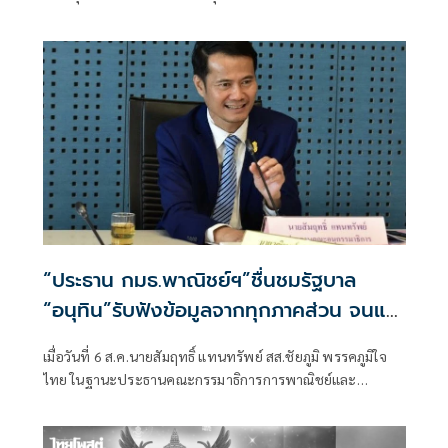
“ประธาน กมธ.พาณิชย์ฯ”ชื่นชมรัฐบาล
“อนุทิน”รับฟังข้อมูลจากทุกภาคส่วน จนแก้
ปัญหาภาคเกษตรได้ตรงจุด ดันราคาปาล์ม-
เมื่อวันที่ 6 ส.ค.นายสัมฤทธิ์ แทนทรัพย์ สส.ชัยภูมิ พรรคภูมิใจ
ยางพาราพุ่งขึ้นต่อเนื่อง เกษตรกรเริ่มยิ้มได้
ไทย ในฐานะประธานคณะกรรมาธิการการพาณิชย์และ
ทรัพย์สินทางปัญญา สภาผู้แทนราษฎร เปิดเผยถึงสถานการณ์
ราคาสินค้าเกษตรว่า ขณะนี้ภาพรวมถือว่าอยู่ในเกณฑ์ดี