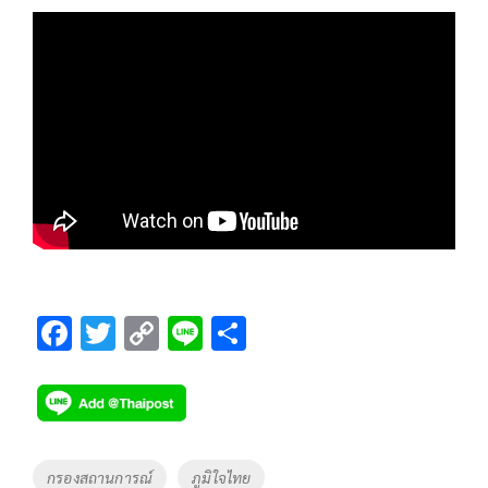
F
T
C
Li
S
ac
wi
o
n
h
e
tt
p
e
ar
b
er
y
e
o
Li
Tags
กรองสถานการณ์
ภูมิใจไทย