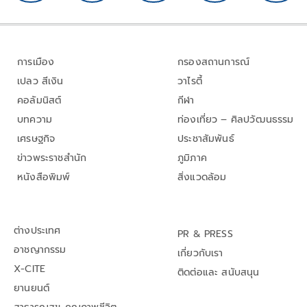
การเมือง
กรองสถานการณ์
เปลว สีเงิน
วาไรตี้
คอลัมนิสต์
กีฬา
บทความ
ท่องเที่ยว – ศิลปวัฒนธรรม
เศรษฐกิจ
ประชาสัมพันธ์
ข่าวพระราชสำนัก
ภูมิภาค
หนังสือพิมพ์
สิ่งแวดล้อม
ต่างประเทศ
PR & PRESS
อาชญากรรม
เกี่ยวกับเรา
X-CITE
ติดต่อและ สนับสนุน
ยานยนต์