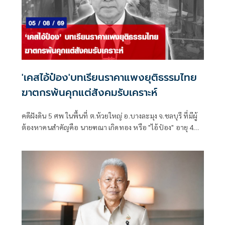
'เคสไอ้ป๋อง'บทเรียนราคาแพงยุติธรรมไทย
ฆาตกรพ้นคุกแต่สังคมรับเคราะห์
คดีฝังดิน 5 ศพ ในพื้นที่ ต.ห้วยใหญ่ อ.บางละมุง จ.ชลบุรี ที่มีผู้
ต้องหาคนสำคัญคือ นายฑณา เกิดทอง หรือ "ไอ้ป๋อง" อายุ 43
ปี