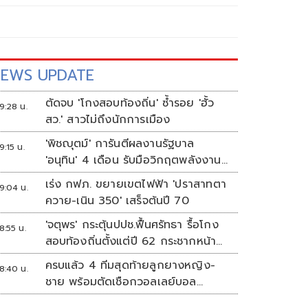
EWS UPDATE
ตัดจบ 'โกงสอบท้องถิ่น' ซ้ำรอย 'ฮั้ว
9:28 น.
สว.' สาวไม่ถึงนักการเมือง
'พิชญุตม์' การันตีผลงานรัฐบาล
9:15 น.
'อนุทิน' 4 เดือน รับมือวิกฤตพลังงาน
ดันราคาข้าว-ยาง-ปาล์ม พุ่งต่อเนื่อง
เร่ง กฟภ. ขยายเขตไฟฟ้า 'ปราสาทตา
9:04 น.
พร้อมอัดมาตรการช่วยลดต้นทุน-ขยาย
ควาย-เนิน 350' เสร็จต้นปี 70
ตลาดโลก
'จตุพร' กระตุ้นปปช.ฟื้นศรัทธา รื้อโกง
8:55 น.
สอบท้องถิ่นตั้งแต่ปี 62 กระชากหน้า
ลงโทษให้เข็ดหลาบ
ครบแล้ว 4 ทีมสุดท้ายลูกยางหญิง-
8:40 น.
ชาย พร้อมตัดเชือกวอลเลย์บอล
นักเรียน แชมป์กีฬา '7HD 2026'