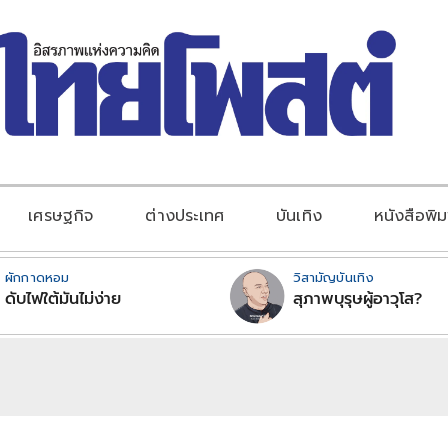
เศรษฐกิจ
ต่างประเทศ
บันเทิง
หนังสือพิม
ผักกาดหอม
วิสามัญบันเทิง
ดับไฟใต้มันไม่ง่าย
สุภาพบุรุษผู้อาวุโส?