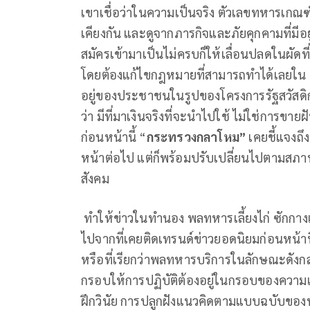
เขาเชื่อว่าในความเป็นจริง ตัวเลขทหารเกณฑ
เคียงกัน และดูจากภารกิจและภัยคุกคามที่มีอ
สมัครเข้ามาเป็นไม่ครบก็ให้เลื่อนปลดในผัดท
โดยต้องแก้ไขกฎหมายที่สามารถทำได้เลยใน 
อยู่ของประชาชนในรูปของโครงการรัฐสวัสด
ว่า มีที่มาเงินจริงที่จะนำไปใช้ ไม่ใช่การขายฝ
ก่อนหน้านี้ “
กระทรวงกลาโหม”
เคยชี้แจงถึ
หน้าต่อไป แต่ก็พร้อมปรับเปลี่ยนไปตามสภ
สังคม
ทำให้ข่าวในทำนอง พลทหารเลี้ยงไก่ ซักกางเ
ไปจากที่เคยติดเทรนด์ข่าวยอดนิยมก่อนหน้าน
หรือที่เรียกว่าพลทหารบริการในลักษณะดังก
กรอบให้การปฏิบัติต้องอยู่ในกรอบของความเ
ฝึกวินัย การปลูกฝังแนวคิดตามแบบฉบับของท