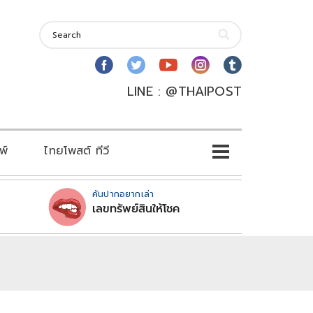
LINE : @THAIPOST
พ์
ไทยโพสต์ ทีวี
คันปากอยากเล่า
เลขทรัพย์สินให้โชค