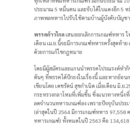
ทุกเหล่าทัพมีทหารเกณฑ์รวมกันประมาณ 10
ประมาณ 5 หมื่นคน และจับได้ใบแดงอีก 5 หมื
ภาพพลทหารไปรับใช้ตามบ้านผู้บังคับบัญชา 
พรรคก้าวไกล
เสนอยกเลิกการเกณฑ์ทหาร ให้
เดือน เม.ย.นี้จะมีการเกณฑ์ทหารครั้งสุดท้
ด้วยการแก้ไขกฎหมาย
โดยมีผู้สมัครและแกนนำพรรคไปรณรงค์ทำกิ
ต้นๆ ที่พรรคได้ปักธงในเรื่องนี้ และหากย้อน
เขียนโดย เดชรัตน์ สุขกำเนิด เมื่อเดือน มิ
กระทรวงกลาโหมที่เพิ่มขึ้น ซึ่งแนวทางหนึ่
ลดจำนวนทหารเกณฑ์ลง เพราะปัจจุบันประ
(ล่าสุดในปี 2564 มีการเกณฑ์ทหาร 97,558 
ทหารเกณฑ์) ทั้งหมดในปี 2563 คือ 134,61