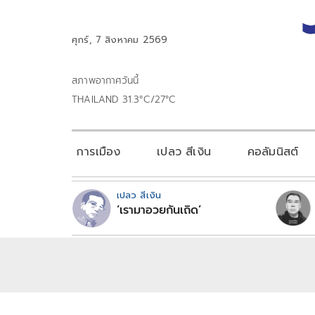
ศุกร์, 7 สิงหาคม 2569
สภาพอากาศวันนี้
THAILAND 31.3°C/27°C
การเมือง
เปลว สีเงิน
คอลัมนิสต์
เปลว สีเงิน
‘เรามาอวยกันเถิด’