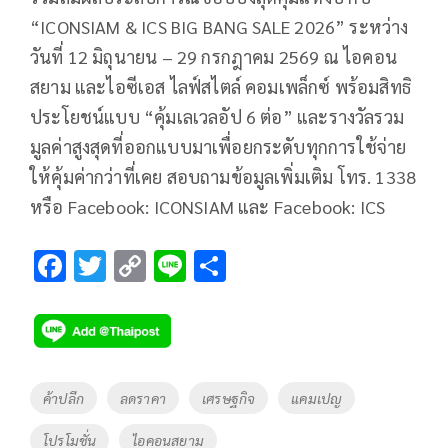
“ICONSIAM & ICS BIG BANG SALE 2026” ระหว่าง
วันที่ 12 มิถุนายน – 29 กรกฎาคม 2569 ณ ไอคอน
สยาม และไอซีเอส ไลฟ์สไตล์ คอมเพล็กซ์ พร้อมสิทธิ
ประโยชน์แบบ “คุ้มเลเวลอัป 6 ต่อ” และรางวัลรวม
มูลค่าสูงสุดที่ออกแบบมาเพื่อยกระดับทุกการใช้จ่าย
ให้คุ้มค่ากว่าที่เคย สอบถามข้อมูลเพิ่มเติม โทร. 1338
หรือ Facebook: ICONSIAM และ Facebook: ICS
F
T
C
Li
S
ac
wi
o
n
h
e
tt
p
e
ar
b
er
y
e
o
Li
Tags
ค้าปลีก
ลดราคา
เศรษฐกิจ
แคมเปญ
o
n
โปรโมชั่น
ไอคอนสยาม