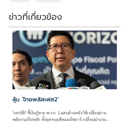
k
k
ข่าวที่เกี่ยวข้อง
ลุ้น ‘ไทยพลัสเฟส2’
"เอกนิติ" ชี้เงินกู้ตาม พ.ร.ก. 2 แสนล้านหลัง ใช้เปลี่ยนผ่าน
พลังงานเป็นหลัก ทั้งอุดหนุนติดแผงโซลาร์-เปลี่ยนผ่านรถ
โดยสารเป็น EV ส่วนเงินกู้ 2 แสนล้านแรกเหลือ 4 หมื่นล้าน