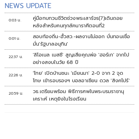
NEWS UPDATE
คู่มือทบทวนชีวิตช่วงพระเสาร์จร(7)เดินถอย
0:03 น.
หลังสำหรับคนทุกลัคนาราศีตอนที่2
สอบท้องถิ่น-ฮั้วสว.-ผลงานไม่ออก บั่นทอนเชื่อ
0:01 น.
มั่น'รัฐบาลอนุทิน'
'ลิโอเนล เมสซี' สูญเสียคุณพ่อ 'ฮอร์เก' จากไป
22:37 น.
อย่างสงบในวัย 68 ปี
'ไทย' เปิดบ้านชนะ 'เมียนมา' 2-0 จาก 2 จุด
22:26 น.
โทษ เข้ารอบรองฯ บอลอาเซียน ดวล 'สิงคโปร์'
วธ.เตรียมพร้อม พิธีการศพในพระบรมราชานุ
20:59 น.
เคราะห์ เหตุยิงในโรงเรียน