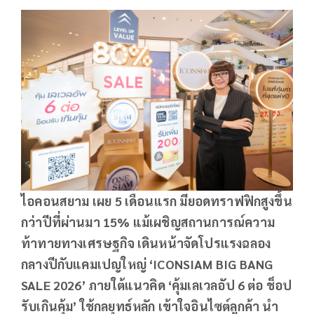
ไอคอนสยาม เผย
5 เดือนแรก มียอดทราฟฟิกสูงขึ้น
กว่าปีที่ผ่านมา 15% แม้เผชิญสถานการณ์ความ
ท้าทายทางเศรษฐกิจ เดินหน้าจัดโปรแรงฉลอง
กลางปีกับแคมเปญใหญ่ ‘ICONSIAM BIG BANG
SALE 2026’ ภายใต้แนวคิด ‘คุ้มเลเวลอัป 6 ต่อ ช็อป
รับเกินคุ้ม’ ใช้กลยุทธ์หลัก เข้าใจอินไซต์ลูกค้า นำ