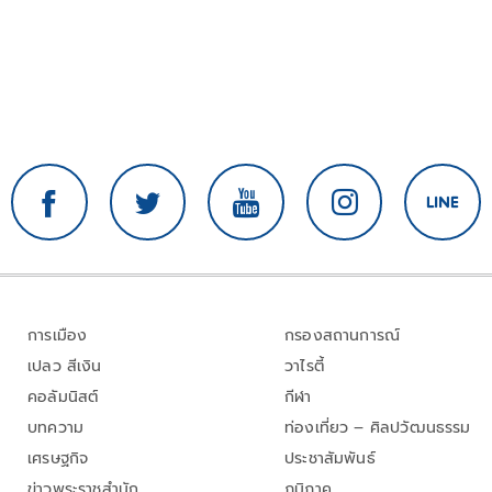
การเมือง
กรองสถานการณ์
เปลว สีเงิน
วาไรตี้
คอลัมนิสต์
กีฬา
บทความ
ท่องเที่ยว – ศิลปวัฒนธรรม
เศรษฐกิจ
ประชาสัมพันธ์
ข่าวพระราชสำนัก
ภูมิภาค