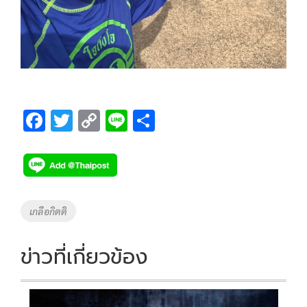
F
T
C
Li
S
ac
wi
o
n
h
e
tt
p
e
ar
b
er
y
e
o
Li
Tags
เกลือกิตติ
o
n
k
k
ข่าวที่เกี่ยวข้อง