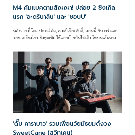
M4 คัมแบคตามสัญญา! ปล่อย 2 ซิงเกิล
แรก 'อะดรีนาลีน' และ 'ชอบU'
หลังจากที่ โดม ปกรณ์ ลัม, เจมส์ เรืองศักดิ์, จอนนี่ อันวาร์ และ
วอย-เกรียงไกร อังคุณชัย ได้แยกย้ายกันไปเติบโตบนเส้นทาง
ของตัวเอง แม้จะยังมีโอกาสพบกันอยู่บ้างผ่านคอนเสิร์ตค่ายเก่า
ยกเว้น วอย ที่ใช้ชีวิตห่างจากวงการ
'ดั๊ม คาราบาว' รวมเพื่อนวัยมัธยมตั้งวง
SweetCane (สวีทเคน)