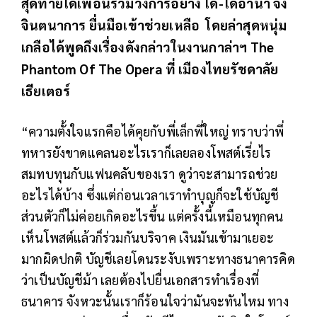
สุดท้ายได้เพื่อนร่วมวงการอย่าง ได๋-ไดอาน่า จง
จินตนาการ ยื่นมือเข้าช่วยเหลือ โดยล่าสุดหนุ่ม
เกลือได้พูดถึงเรื่องดังกล่าวในงานกาล่าฯ The
Phantom Of The Opera ที่ เมืองไทยรัชดาลัย
เธียเตอร์
“ความตั้งใจแรกคือได้คุยกับพี่เล็กพี่ใหญ่ ทราบว่าพี่
ทหารยังขาดแคลนอะไรเราก็เลยลองโพสต์เรี่ยไร
สมทบทุนกับแฟนคลับของเรา ดูว่าจะสามารถช่วย
อะไรได้บ้าง ซึ่งแต่ก่อนเวลาเราทำบุญก็จะใช้บัญชี
ส่วนตัวก็ไม่ค่อยเกิดอะไรขึ้น แต่ครั้งนี้เหมือนทุกคน
เห็นโพสต์แล้วก็ร่วมกันบริจาค เงินมันเข้ามาเยอะ
มากผิดปกติ บัญชีเลยโดนระงับเพราะทางธนาคารคิด
ว่าเป็นบัญชีม้า เลยต้องไปยื่นเอกสารทำเรื่องที่
ธนาคาร จังหวะนั้นเราก็ร้อนใจว่ามันจะทันไหม ทาง