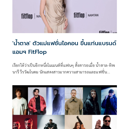
'น้ำตาล' ตัวแม่แฟชั่นไอคอน ขึ้นแท่นแบรนด์
แอมฯ FitFlop
เรียกได้ว่าเป็นอีกหนึ่งโมเมนต์ที่แฟนๆ ตั้งตารอเมื่อ น้ำตาล-ทิพ
นารี วีรวัฒโนดม นักแสดงสาวมากความสามารถและแฟชั่น
ไอคอน ปรากฏตัวอย่างโดดเด่นในงานเปิดตัวแบรนด์แอมบาสเด
อร์คนล่าสุดของ FitFlop ประเทศไทย พร้อมเปิดตัวคอลเลกชัน
Autumn/Winter 2026 ภายใต้แคมเปญระดับโลก Nothing
Feels Like FitFlop เพื่อเฉลิมฉลองความมั่นใจ ความคล่องตัว
และเคมีอันลงตัวระหว่างสไตล์กับการเคลื่อนไหวอย่างเป็น
อิสระ