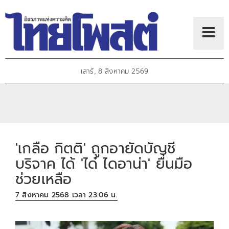
เสาร์, 8 สิงหาคม 2569
'เกลือ กิตติ' ถูกอายัดบัญชี
บริจาค ได้ 'ได๋ ไดอาน่า' ยื่นมือ
ช่วยเหลือ
7 สิงหาคม 2568 เวลา 23:06 น.