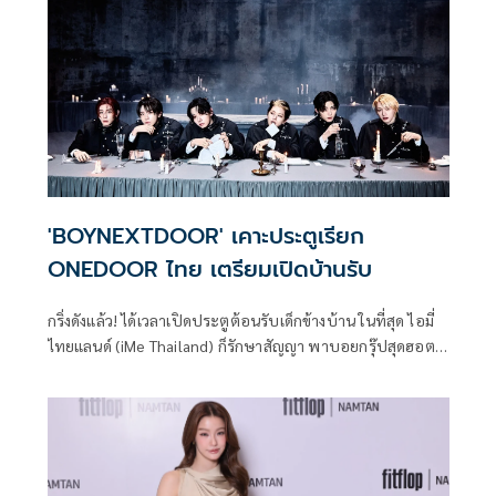
'BOYNEXTDOOR' เคาะประตูเรียก
ONEDOOR ไทย เตรียมเปิดบ้านรับ
กริ่งดังแล้ว! ได้เวลาเปิดประตูต้อนรับเด็กข้างบ้าน ในที่สุด ไอมี่
ไทยแลนด์ (iMe Thailand) ก็รักษาสัญญา พาบอยกรุ๊ปสุดฮอต
BOYNEXTDOOR มากดกริ่งบุกหัวใจ ONEDOOR (วันดอร์ - ชื่อ
แฟนคลับ) ชาวไทย พร้อมชวนทุกคนเปิดประตูรับความสนุก
กับคอนเสิร์ตในประเทศไทย BOYNEXTDOOR TOUR 'KNOCK
ON Vol.2' IN BANGKOK ปักหมุดความมันส์ไว้ในวันเสาร์ที่ 30
มกราคม 2570 เวลา 18.00 น. ณ อิมแพ็ค อารีน่า เมืองทองธานี