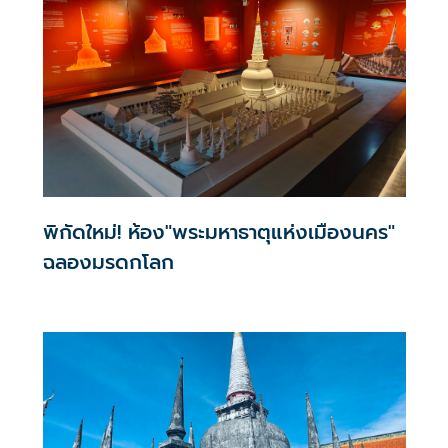
เสนอขึ้นทะเบียน “ปราสาทเมืองต่ำ” เป็นมรดกโลก
พิกัดใหม่! ห้อง"พระมหาธาตุแห่งเมืองนคร"
ฉลองมรดกโลก