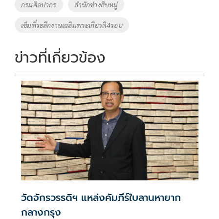
o
Li
Tags
กรมศิลปากร
สำนักช่างสิบหมู่
o
n
เข็มที่ระลึกงานเฉลิมพระเกียรติ4รอบ
k
k
ข่าวที่เกี่ยวข้อง
วัดจักรวรรดิฯ แหล่งคัมภีร์ใบลานหายาก
กลางกรุง