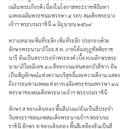
เฉลิมพระเกียรติ เนื่องในโอกาสพระราชพิธีมหา
มงคลเฉลิมพระชนมพรรษา ๔ รอบ สมเด็จพระนาง
เจ้าฯ พระบรมราชินี ๓ มิถุนายน ๒๕๖๙
ความหมายเข็มที่ระลึก เข็มที่ระลึก ประกอบด้วย
อักษรพระนามาภิไธย ส.ท. ภายใต้มงกุฎขัตติยราช
นารี อันเป็นตราประจำพระองค์ เบื้องบนอักษรพระ
นามาภิไธยมีเลข ๔๘ สีทองบนแท่นดอกบัวสีขาว อัน
เป็นสัญลักษณ์แห่งความบริสุทธิ์และความดีงาม แสดง
ถึงวาระมหามงคลแห่งการเฉลิมพระชนมพรรษา ๔๘
พรรษาของสมเด็จพระนางเจ้าฯ พระบรมราชินี
อักษร ส ขอบเดินทอง พื้นสีม่วงแก่อันเป็นสีประจำ
วันพระราชสมภพสมเด็จพระนางเจ้าฯ พระบรม
ราชินี อักษร ท ขอบเดินทอง พื้นสีเหลืองอันเป็นสี