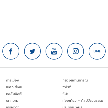
การเมือง
กรองสถานการณ์
เปลว สีเงิน
วาไรตี้
คอลัมนิสต์
กีฬา
บทความ
ท่องเที่ยว – ศิลปวัฒนธรรม
เศรษฐกิจ
ประชาสัมพันธ์