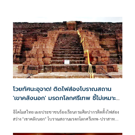
โวยทัศนะอุจาด! ติดไฟส่องโบราณสถาน
'เขาคลังนอก' มรดกโลกศรีเทพ ชี้ไม่เหมาะ
สม
อิโคโมสไทย เผยประชาชนร้องเรียนกรมศิลปากรติดตั้งไฟส่อง
สว่าง "เขาคลังนอก" โบราณสถานมรดกโลกศรีเทพ-ปราสาท
เมืองต่ำ ติดไฟส่องสว่างไม่เหมาะสม สร้างภูมิทัศน์อุจาด “บวร
เวท” ร่อนหนังสือถึงนายกฯ - รมว.วัฒนธรรม ห่วงกระทบทำ