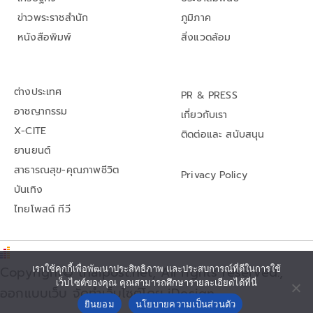
ข่าวพระราชสำนัก
ภูมิภาค
หนังสือพิมพ์
สิ่งแวดล้อม
ต่างประเทศ
PR & PRESS
อาชญากรรม
เกี่ยวกับเรา
X-CITE
ติดต่อและ สนับสนุน
ยานยนต์
สาธารณสุข-คุณภาพชีวิต
Privacy Policy
บันเทิง
ไทยโพสต์ ทีวี
เราใช้คุกกี้เพื่อพัฒนาประสิทธิภาพ และประสบการณ์ที่ดีในการใช้
Copyright© thaipost.net, All rights reserved.,
เว็บไซต์ของคุณ คุณสามารถศึกษารายละเอียดได้ที่นี่
ออกแบบเว็บ จัดทำเว็บไซต์โดย iDesign
ยินยอม
นโยบายความเป็นส่วนตัว