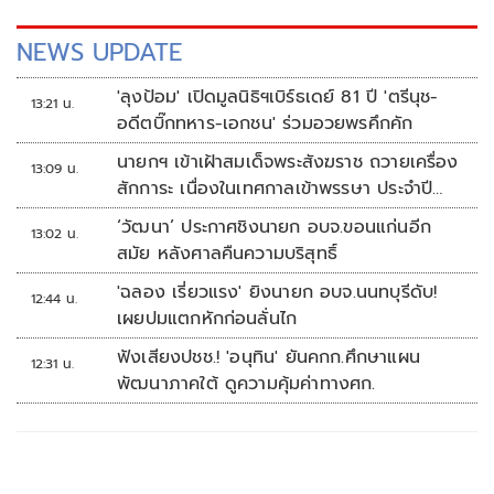
NEWS UPDATE
'ลุงป้อม' เปิดมูลนิธิฯเบิร์ธเดย์ 81 ปี 'ตรีนุช-
13:21 น.
อดีตบิ๊กทหาร-เอกชน' ร่วมอวยพรคึกคัก
นายกฯ เข้าเฝ้าสมเด็จพระสังฆราช ถวายเครื่อง
13:09 น.
สักการะ เนื่องในเทศกาลเข้าพรรษา ประจำปี
2569
‘วัฒนา’ ประกาศชิงนายก อบจ.ขอนแก่นอีก
13:02 น.
สมัย หลังศาลคืนความบริสุทธิ์
'ฉลอง เรี่ยวแรง' ยิงนายก อบจ.นนทบุรีดับ!
12:44 น.
เผยปมแตกหักก่อนลั่นไก
ฟังเสียงปชช.! 'อนุทิน' ยันคกก.ศึกษาแผน
12:31 น.
พัฒนาภาคใต้ ดูความคุ้มค่าทางศก.