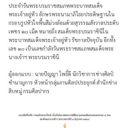
ประจำวันพระบรมราชสมภพพระบาทสมเด็จ
พระเจ้าอยู่หัว อักษรพระนามาภิไธยประดิษฐานใน
กรอบรูปหัวใจพื้นสีม่วงล้อมด้วยสุวรรณสังวาลประดับ
เพชร ๑๐ เม็ด หมายถึง สมเด็จพระบรมราชินีใน
พระบาทสมเด็จพระเจ้าอยู่หัว รัชกาลปัจจุบัน อีกทั้ง
เลข ๑๐ เป็นเลขกำลังวันพระราชสมภพสมเด็จพระ
นางเจ้าฯ พระบรมราชินี
ผู้ออกแบบ : นายปัญญา โพธิ์ดี นักวิชาการช่างศิลป์
ชำนาญการ หัวหน้ากลุ่มงานศิลปประยุกต์ สำนักช่าง
สิบหมู่ กรมศิลปากร