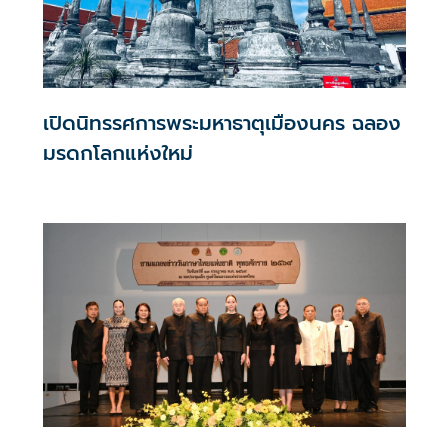
เปิดนิทรรศการพระมหาธาตุเมืองนคร ฉลอง
มรดกโลกแห่งใหม่