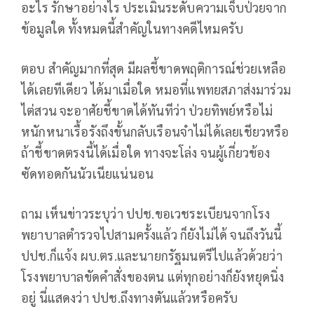
อะไร รักษาอย่างไร ประเมินระดับความเจ็บป่วยจาก
ข้อมูลใด ทั้งหมดนี้สำคัญในทางคดีไหมครับ
ตอบ สำคัญมากที่สุด มีผลชี้ขาดพฤติการณ์ช่วยเหลือ
ได้เลยทีเดียว ได้มาเมื่อใด หมอที่แพทยสภาส่งมาร่วม
ไต่สวน จะอาศัยชี้ขาดได้ทันทีว่า ป่วยทิพย์หรือไม่
หนักหนาเรื้อรังถึงขั้นกลับเรือนจำไม่ได้เลยเชียวหรือ
ถ้าชี้ขาดตรงนี้ได้เมื่อใด ทางจะโล่ง จนผู้เกี่ยวข้อง
ซัดทอดกันนัวเนียแน่นอน
ถาม เห็นข่าวระบุว่า ปปช.ขอเวชระเบียนจากโรง
พยาบาลตำรวจไปสามครั้งแล้ว ก็ยังไม่ได้ จนถึงวันนี้
ปปช.ก็แจ้ง ผบ.ตร.และนายกรัฐมนตรีไปแล้วด้วยว่า
โรงพยาบาลขัดคำสั่งของตน แต่ทุกอย่างก็ยังหยุดนิ่ง
อยู่ นี่แสดงว่า ปปช.ถึงทางตันแล้วหรือครับ