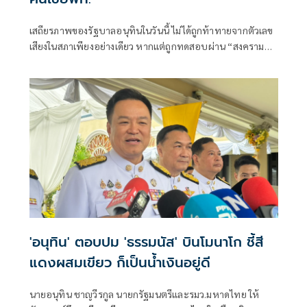
เสถียรภาพของรัฐบาลอนุทินในวันนี้ ไม่ได้ถูกท้าทายจากตัวเลข
เสียงในสภาเพียงอย่างเดียว หากแต่ถูกทดสอบผ่าน “สงคราม
ข่าวลือ” และความพยายามสร้างภาพความแตกแยกภายในเครือ
ข่ายอำนาจของพรรคภูมิใจไทย
'อนุทิน' ตอบปม 'ธรรมนัส' บินโมนาโก ชี้สี
แดงผสมเขียว ก็เป็นน้ำเงินอยู่ดี
นายอนุทิน ชาญวีรกูล นายกรัฐมนตรีและรมว.มหาดไทย ให้