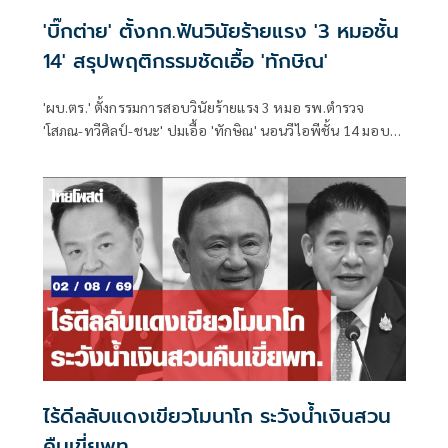
'บิ๊กต่าย' ตั้งกก.ฟันวินัยร้ายแรง '3 หมอชั้น
14' สรุปพฤติกรรมชัดเอื้อ 'ทักษิณ'
'ผบ.ตร.' ตั้งกรรมการสอบวินัยร้ายแรง 3 หมอ รพ.ตำรวจ
'โสภณ-ทวีศิลป์-ชนะ' ปมเอื้อ 'ทักษิณ' นอนวีไอพีชั้น 14 มอบ
หมาย 'พล.ต.อ.อิทธิพล' นั่งประธาน เร่งสรุปโดยเร็ว
ไร้ดีลลับแดงเขียวโมนาโก ระวังน้ำเงินสวน
คืนเขี่ยพท.