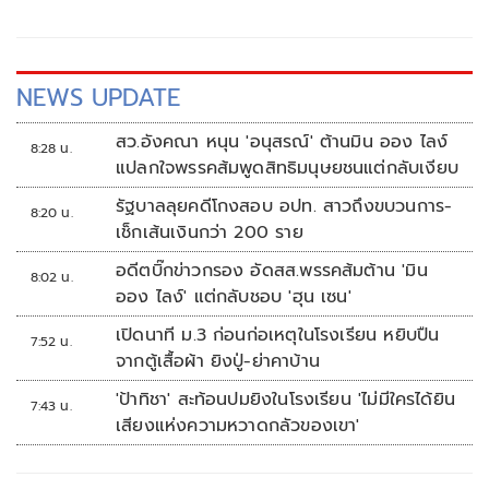
NEWS UPDATE
สว.อังคณา หนุน 'อนุสรณ์' ต้านมิน ออง ไลง์
8:28 น.
แปลกใจพรรคส้มพูดสิทธิมนุษยชนแต่กลับเงียบ
รัฐบาลลุยคดีโกงสอบ อปท. สาวถึงขบวนการ-
8:20 น.
เช็กเส้นเงินกว่า 200 ราย
อดีตบิ๊กข่าวกรอง อัดสส.พรรคส้มต้าน 'มิน
8:02 น.
ออง ไลง์' แต่กลับชอบ 'ฮุน เซน'
เปิดนาที ม.3 ก่อนก่อเหตุในโรงเรียน หยิบปืน
7:52 น.
จากตู้เสื้อผ้า ยิงปู่-ย่าคาบ้าน
'ป้าทิชา' สะท้อนปมยิงในโรงเรียน 'ไม่มีใครได้ยิน
7:43 น.
เสียงแห่งความหวาดกลัวของเขา'