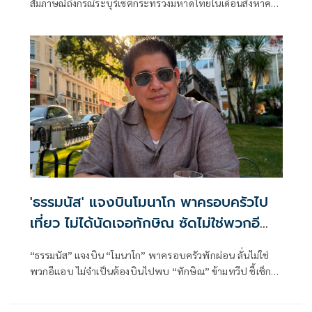
สัมภาษณ์ถึงกรณีระบุรีเซตกระทรวงมหาดไทยในเดือนสิงหาคม
จะเริ่มต้น ด้วยการโยกย้ายใช่หรือไม่ ว่า
'ธรรมนัส' แจงบินโมนาโก พาครอบครัวไป
เที่ยว ไม่ได้นัดเจอทักษิณ ซัดไม่ใช่พวกอี
แอบ
“ธรรมนัส” แจงบิน “โมนาโก” พาครอบครัวพักผ่อน ลั่นไม่ใช่
พวกอีแอบ ไม่จำเป็นต้องบินไปพบ “ทักษิณ” ข้ามทวีป ชี้เช็ก
เส้นทางบินก็รู้ความจริง พร้อมติด #ไม่มีปฏิญญาMonaco