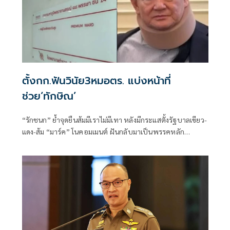
ตั้งกก.ฟันวินัย3หมอตร. แบ่งหน้าที่
ช่วย‘ทักษิณ’
“รักชนก” ย้ำจุดยืนส้มมีเราไม่มีเทา หลังมีกระแสตั้งรัฐบาลเขียว-
แดง-ส้ม “มาร์ค” โนคอมเมนต์ ฝันกลับมาเป็นพรรคหลัก
“ผบ.ตร.” ตั้งกรรมการสอบ