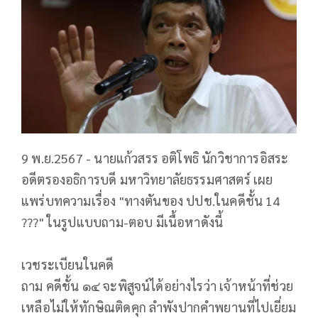
9 พ.ย.2567 - นายแก้วสรร อติโพธิ นักวิชาการอิสระ
อดีตรองอธิการบดี มหาวิทยาลัยธรรมศาสตร์ เผย
แพร่บทความเรื่อง "ทางตันของ ปปช.ในคดีชั้น 14
???" ในรูปแบบถาม-ตอบ มีเนื้อหาดังนี้
เวชระเบียนในคดี
ถาม คดีชั้น ๑๔ จะพิสูจน์ได้อย่างไรว่า เจ้าหน้าที่ช่วย
เหลือไม่ให้ทักษิณติดคุก ลำพังปากคำพยานที่ไปเยี่ยม