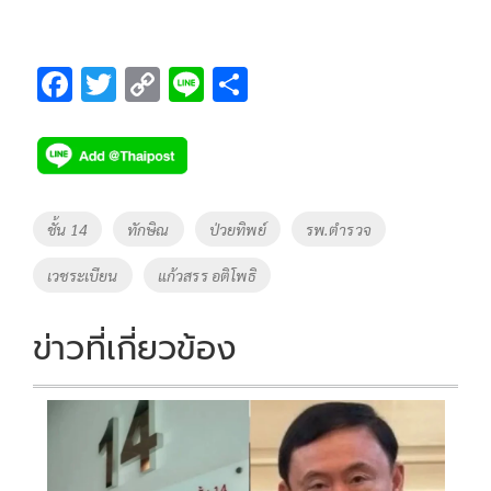
F
T
C
Li
S
ac
wi
o
n
h
e
tt
p
e
ar
b
er
y
e
o
Li
Tags
ชั้น 14
ทักษิณ
ป่วยทิพย์
รพ.ตำรวจ
o
n
เวชระเบียน
แก้วสรร อติโพธิ
k
k
ข่าวที่เกี่ยวข้อง