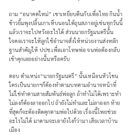
ถาม “อนาคตใหม่” เขาเหยียบตีนกับเพื่อไทย กินน้ำ
ข้าวยิ้มพุงปลิ้นเกาเห็บนอนใต้ถุนสภาอยู่เช่นทุกวันนี้
แล้วเราจะไปหวังอะไรได้ ส่วนนายกรัฐมนตรีนั้น
ใจคอเราจะให้ลูกใช้อำนาจสั่งให้หน่วยงานส่งหลัก
ฐานสำคัญให้ ปปช.เพื่อเอาโทษพ่อ จนพ่อต้องกลับ
เข้าคุกเลยอย่างนั้นหรือครับ
ตอบ ตำแหน่ง“นายกรัฐมนตรี” นั้นเหมือนหัวโขน
ใครเป็นนายกฯก็ต้องทำตามบทตามอำนาจหน้าที่
ไม่ใช่ทำตามสายสัมพันธ์พ่อลูก ถ้าทำไม่ได้เพราะทำ
ไม่ลงก็ต้องลาออกไป ถ้ายังไม่ทำและไม่ลาออก ท้าย
ที่สุดก็จะต้องติดคุกตามพ่อไปด้วย เรื่องนี้โพยช่วย
อะไรไม่ได้ มาดามจะเอายังไงก็ว่ามา เสียเวลาบ้าน
เมือง