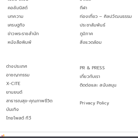
คอลัมนิสต์
กีฬา
บทความ
ท่องเที่ยว – ศิลปวัฒนธรรม
เศรษฐกิจ
ประชาสัมพันธ์
ข่าวพระราชสำนัก
ภูมิภาค
หนังสือพิมพ์
สิ่งแวดล้อม
ต่างประเทศ
PR & PRESS
อาชญากรรม
เกี่ยวกับเรา
X-CITE
ติดต่อและ สนับสนุน
ยานยนต์
สาธารณสุข-คุณภาพชีวิต
Privacy Policy
บันเทิง
ไทยโพสต์ ทีวี