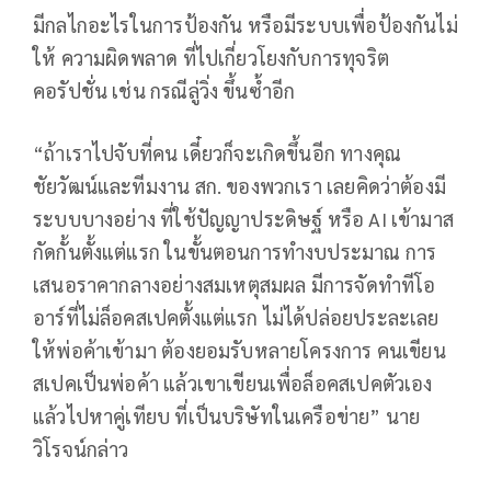
มีกลไกอะไรในการป้องกัน หรือมีระบบเพื่อป้องกันไม่
ให้ ความผิดพลาด ที่ไปเกี่ยวโยงกับการทุจริต
คอรัปชั่น เช่น กรณีลู่วิ่ง ขึ้นซ้ำอีก
“ถ้าเราไปจับที่คน เดี๋ยวก็จะเกิดขึ้นอีก ทางคุณ
ชัยวัฒน์และทีมงาน สก. ของพวกเรา เลยคิดว่าต้องมี
ระบบบางอย่าง ที่ใช้ปัญญาประดิษฐ์ หรือ AI เข้ามาส
กัดกั้นตั้งแต่แรก ในขั้นตอนการทำงบประมาณ การ
เสนอราคากลางอย่างสมเหตุสมผล มีการจัดทำทีโอ
อาร์ที่ไม่ล็อคสเปคตั้งแต่แรก ไม่ได้ปล่อยประละเลย
ให้พ่อค้าเข้ามา ต้องยอมรับหลายโครงการ คนเขียน
สเปคเป็นพ่อค้า แล้วเขาเขียนเพื่อล็อคสเปคตัวเอง
แล้วไปหาคู่เทียบ ที่เป็นบริษัทในเครือข่าย” นาย
วิโรจน์กล่าว