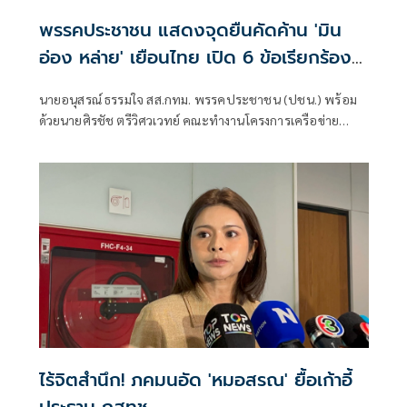
พรรคประชาชน แสดงจุดยืนคัดค้าน 'มิน
อ่อง หล่าย' เยือนไทย เปิด 6 ข้อเรียกร้อง
รัฐสภา-รัฐบาล
นายอนุสรณ์ ธรรมใจ สส.กทม. พรรคประชาชน (ปชน.) พร้อม
ด้วยนายศิรชัช ตรีวิศวเวทย์ คณะทำงานโครงการเครือข่าย
ประชาธิปไตยอาเซียนเพื่อสันติภาพ สิทธิมนุษยชน และการ
พัฒนาอย่างยั่งยืน แถลงคัดค้านการเยือนไทยอย่างเป็นทางการ
ของพลเอกอาวุโส มิน ออง ไลง์
ไร้จิตสำนึก! ภคมนอัด 'หมอสรณ' ยื้อเก้าอี้