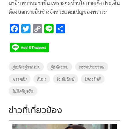
มามีบทบาทมากขึ้น เพราะจะทำนโยบายเชิงประเด็น
ต้องบอกว่าเป็นช่วงจังหวะแคมเปญของพวกเรา
F
T
C
Li
S
ac
wi
o
n
h
e
tt
p
e
ar
b
er
y
e
o
Li
Tags
ผู้สมัครผู้ว่ากทม.
ผู้สมัครสก.
พรรคประชาชน
o
n
พรรคส้ม
สีเท า
โจ ชัยวัฒน์
ไม่การันตี
k
k
ไม่มีคดีทุจริต
ข่าวที่เกี่ยวข้อง