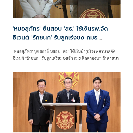
'หมอสุภัทร' ยื่นสอบ 'สธ.' ใช้เงินรพ.จัด
อีเวนต์ 'รักชนก' รับลูกเร่งชง กมธ.
สังคายนา
'หมอสุภัทร’ บุกสภา ยื่นสอบ ‘สธ.’ ใช้เงินบำรุงโรงพยาบาลจัด
อีเวนต์ 'รักชนก' ’รับลูกเตรียมชงเข้า กมธ.ติดตามงบฯ สังคายนา