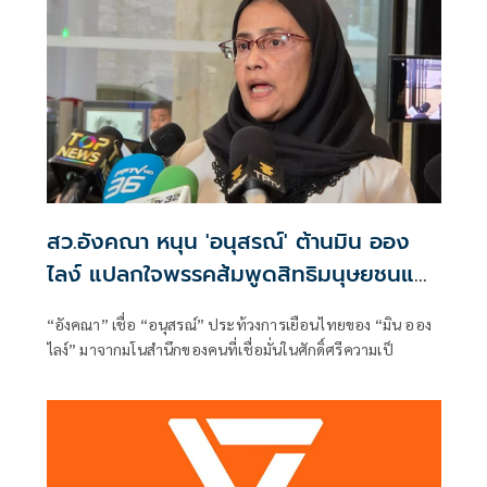
สว.อังคณา หนุน 'อนุสรณ์' ต้านมิน ออง
ไลง์ แปลกใจพรรคส้มพูดสิทธิมนุษยชนแต่
กลับเงียบ
“อังคณา” เชื่อ “อนุสรณ์” ประท้วงการเยือนไทยของ “มิน ออง
ไลง์” มาจากมโนสำนึกของคนที่เชื่อมั่นในศักดิ์ศรีความเป็