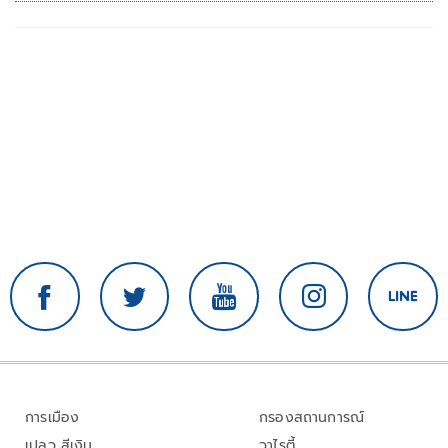
การเมือง
กรองสถานการณ์
เปลว สีเงิน
วาไรตี้