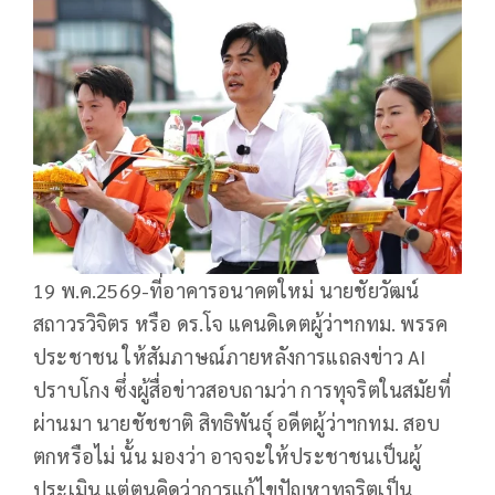
19 พ.ค.2569-ที่อาคารอนาคตใหม่ นายชัยวัฒน์
สถาวรวิจิตร หรือ ดร.โจ แคนดิเดตผู้ว่าฯกทม. พรรค
ประชาชน ให้สัมภาษณ์ภายหลังการแถลงข่าว AI
ปราบโกง ซึ่งผู้สื่อข่าวสอบถามว่า การทุจริตในสมัยที่
ผ่านมา นายชัชชาติ สิทธิพันธุ์ อดีตผู้ว่าฯกทม. สอบ
ตกหรือไม่ นั้น มองว่า อาจจะให้ประชาชนเป็นผู้
ประเมิน แต่ตนคิดว่าการแก้ไขปัญหาทุจริตเป็น