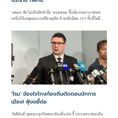
ประธาน กสทช.
'ภคมน' ซัด ไม่เห็นจิตสำนึก 'หมอสรณ' ยื้อนั่งประธาน กสทช.
เหน็บให้เหตุผลแบบศรีธนญชัย อ้างกลัวผิดม. 157 ทั้งที่ไม่มี
คุณสมบัติตั้งแต่แรก จี้ 'นายกฯ' เลิกแบก ยื่นโปรดเกล้าฯปลดพ้น
ตำแหน่งได้แล้ว
'โรม' ข้องใจโกงท้องถิ่นตัดตอนนักการ
เมือง! ฟุ้งขยี้ต่อ
'รังสิมันต์' ลุยสอบทุจริตสอบท้องถิ่น ต่อ จี้ ปปง.สอบฟอกเงิน