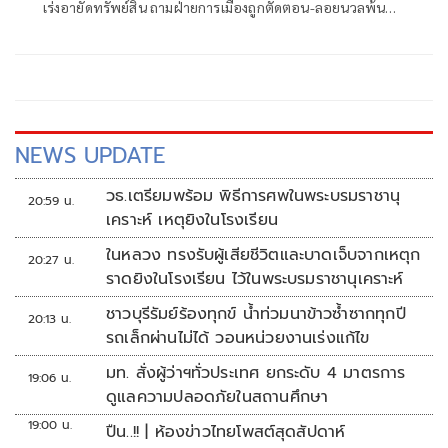
เร่งอายัดทรัพย์สิน ถามฝ่ายการเมืองถูกตัดตอน-ลอยนวลพ้นผิด
เหน็บ 'อนุทิน' รับแต่ชอบ ไม่รู้ในอนาคตมาตรการป้องกันจะ
รัดกุมหรือไม่
NEWS UPDATE
วธ.เตรียมพร้อม พิธีการศพในพระบรมราชานุ
20:59 น.
เคราะห์ เหตุยิงในโรงเรียน
ในหลวง ทรงรับผู้เสียชีวิตและบาดเจ็บจากเหตุก
20:27 น.
ราดยิงในโรงเรียน ไว้ในพระบรมราชานุเคราะห์
ชาวบุรีรัมย์ร้องทุกข์ น้ำท่วมนาข้าวซ้ำซากทุกปี
20:13 น.
รถเล็กผ่านไม่ได้ วอนหน่วยงานเร่งแก้ไข
มท. สั่งผู้ว่าฯทั่วประเทศ ยกระดับ 4 มาตรการ
19:06 น.
ดูแลความปลอดภัยในสถานศึกษา
19:00 น.
ปืน..!! | ห้องข่าวไทยโพสต์สุดสัปดาห์