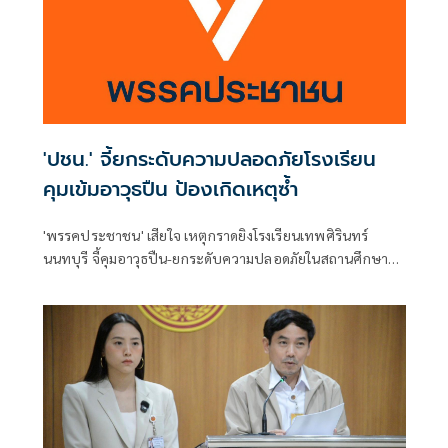
'ปชน.' จี้ยกระดับความปลอดภัยโรงเรียน
คุมเข้มอาวุธปืน ป้องเกิดเหตุซ้ำ
'พรรคประชาชน' เสียใจ เหตุกราดยิงโรงเรียนเทพศิรินทร์
นนทบุรี จี้คุมอาวุธปืน-ยกระดับความปลอดภัยในสถานศึกษา
ของดเผยแพร่ความรุนแรง