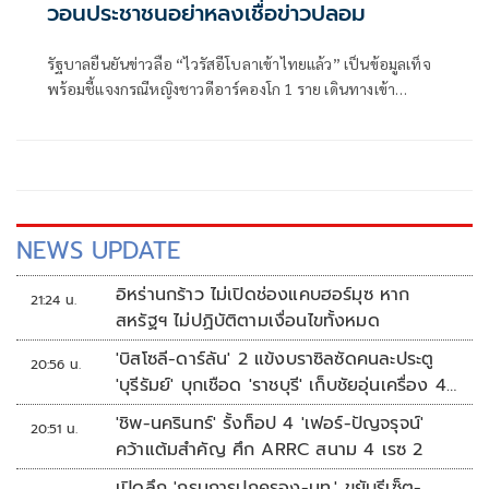
วอนประชาชนอย่าหลงเชื่อข่าวปลอม
รัฐบาลยืนยันข่าวลือ “ไวรัสอีโบลาเข้าไทยแล้ว” เป็นข้อมูลเท็จ
พร้อมชี้แจงกรณีหญิงชาวดีอาร์คองโก 1 ราย เดินทางเข้า
ประเทศเป็นไปตามระบบเฝ้าระวังโรคของกรมควบคุมโรค โดย
ไม่พบประวัติสัมผัสผู้ป่วย และได้จองตั๋วเดินทางกลับประเทศ
ต้นทางแล้ว ขณะที่การติดตามผู้เดินทาง
NEWS UPDATE
อิหร่านกร้าว ไม่เปิดช่องแคบฮอร์มุซ หาก
21:24 น.
สหรัฐฯ ไม่ปฏิบัติตามเงื่อนไขทั้งหมด
'บิสโซลี-ดาร์ลัน' 2 แข้งบราซิลซัดคนละประตู
20:56 น.
'บุรีรัมย์' บุกเชือด 'ราชบุรี' เก็บชัยอุ่นเครื่อง 4
นัดรวด
'ชิพ-นครินทร์' รั้งท็อป 4 'เฟอร์-ปัญจรุจน์'
20:51 น.
คว้าแต้มสำคัญ ศึก ARRC สนาม 4 เรซ 2
เปิดลึก 'กรมการปกครอง-มท.' ขยับรีเซ็ต-