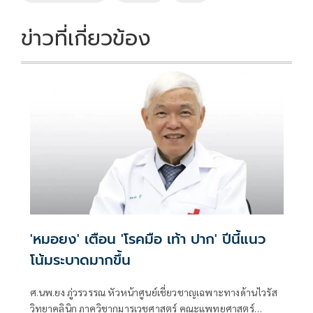
ข่าวที่เกี่ยวข้อง
'หมอยง' เตือน 'โรคมือ เท้า ปาก' ปีนี้แนว
โน้มระบาดมากขึ้น
ศ.นพ.ยง ภู่วรวรรณ หัวหน้าศูนย์เชี่ยวชาญเฉพาะทางด้านไวรัส
วิทยาคลินิก ภาควิชากุมารเวชศาสตร์ คณะแพทยศาสตร์