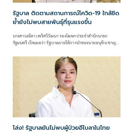
รัฐบาล ติดตามสถานการณ์โควิด-19 ใกล้ชิด
ย้ำยังไม่พบสายพันธุ์ที่รุนแรงขึ้น
นางสาวลลิดา เพริศวิวัฒนา รองโฆษกประจำสำนักนายก
รัฐมนตรี เปิดเผยว่า รัฐบาลภายใต้การนำของนายอนุทิน ชาญวีร
กูล นายกรัฐมนตรี
โล่ง! รัฐบาลยันไม่พบผู้ป่วยอีโบลาในไทย