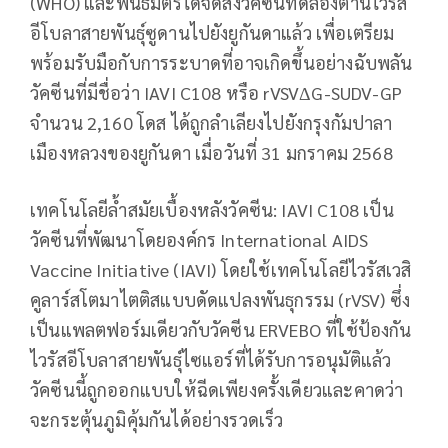
(WHO) และพันธมิตรได้จัดส่งวัคซีนทดลองต้านไวรัส
อีโบลาสายพันธุ์ซูดานไปยังยูกันดาแล้ว เพื่อเตรียม
พร้อมรับมือกับการระบาดที่อาจเกิดขึ้นอย่างฉับพลัน
วัคซีนที่มีชื่อว่า IAVI C108 หรือ rVSVΔG-SUDV-GP
จำนวน 2,160 โดส ได้ถูกลำเลียงไปยังกรุงกัมปาลา
เมืองหลวงของยูกันดา เมื่อวันที่ 31 มกราคม 2568
เทคโนโลยีล้ำสมัยเบื้องหลังวัคซีน: IAVI C108 เป็น
วัคซีนที่พัฒนาโดยองค์กร International AIDS
Vaccine Initiative (IAVI) โดยใช้เทคโนโลยีไวรัสเวสิ
คูลาร์สโตมาไตติสแบบดัดแปลงพันธุกรรม (rVSV) ซึ่ง
เป็นแพลตฟอร์มเดียวกับวัคซีน ERVEBO ที่ใช้ป้องกัน
ไวรัสอีโบลาสายพันธุ์ไซแอร์ที่ได้รับการอนุมัติแล้ว
วัคซีนนี้ถูกออกแบบให้ฉีดเพียงครั้งเดียวและคาดว่า
จะกระตุ้นภูมิคุ้มกันได้อย่างรวดเร็ว