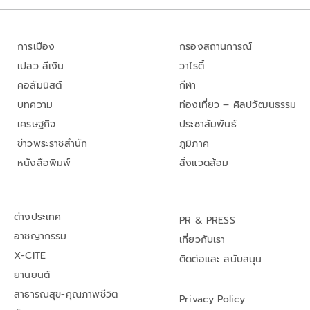
การเมือง
กรองสถานการณ์
เปลว สีเงิน
วาไรตี้
คอลัมนิสต์
กีฬา
บทความ
ท่องเที่ยว – ศิลปวัฒนธรรม
เศรษฐกิจ
ประชาสัมพันธ์
ข่าวพระราชสำนัก
ภูมิภาค
หนังสือพิมพ์
สิ่งแวดล้อม
ต่างประเทศ
PR & PRESS
อาชญากรรม
เกี่ยวกับเรา
X-CITE
ติดต่อและ สนับสนุน
ยานยนต์
สาธารณสุข-คุณภาพชีวิต
Privacy Policy