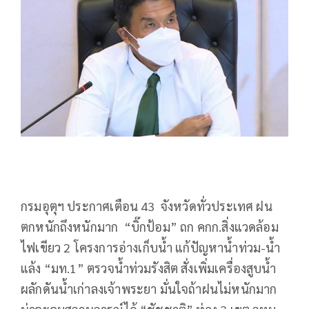
กรมอุตุฯ ประกาศเตือน 43 จังหวัดทั่วประเทศ ฝน
ตกหนักถึงหนักมาก “บิ๊กป้อม” ถก คกก.สิ่งแวดล้อม
ไฟเขียว 2 โครงการอ่างเก็บน้ำ แก้ปัญหาน้ำท่วม-น้ำ
แล้ง “มท.1” ตรวจน้ำท่วมรังสิต สั่งเพิ่มเครื่องสูบน้ำ
ผลักดันน้ำเก่าลงเจ้าพระยา มั่นใจถ้าฝนไม่หนักมาก