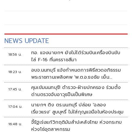
NEWS UPDATE
ทอ. แจงนายกฯ ยังไม่ได้ร่วมบินเครื่องบินขับ
18:56 น.
ไล่ F-16 ที่นครราชสีมา
อบจ.นนทบุรี แจ้งกำหนดการพิธีสวดอภิธรรม
18:23 น.
พระราชทานเพลิงศพ 'พ.ต.อ.ธงชัย เย็น
ประเสริฐ'
คุมเข้มนนทบุรี! ตำรวจ-ฝ่ายปกครอง ร่วมตั้ง
17:45 น.
ด่านตรวจจับอาวุธปืนเป็นพิเศษ
นายกฯ ติง ตร.นนทบุรี ปล่อย 'ฉลอง
17:04 น.
เรี่ยวแรง' สูบบุหรี่ ไม่ใส่กุญแจมือในห้องประชุม
จี้รัฐเร่งแก้วิกฤติมันสำปะหลังไทย ห่วงกระทบ
16:48 น.
ห่วงโซ่อุตสาหกรรม