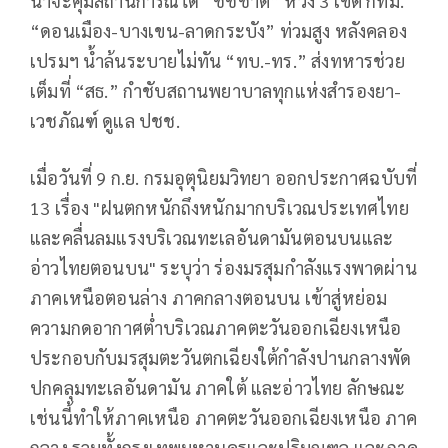
น่าจะคุมสถานการณ์ได้ “ชัชชาติ” ห่วง 3 เขต กทม.
“ดอนเมือง-บางเขน-ลาดกระบัง” ท่วมสูง หลังคลอง
เปรมฯ น้ำล้นระบายไม่ทัน “ทบ.-ทร.” ส่งทหารช่วย
เต็มที่ “สธ.” กำชับสถานพยาบาลทุกแห่งสำรองยา-
เวชภัณฑ์ ดูแล ปชช.
เมื่อวันที่ 9 ก.ย. กรมอุตุนิยมวิทยา ออกประกาศฉบับที่
13 เรื่อง "ฝนตกหนักถึงหนักมากบริเวณประเทศไทย
และคลื่นลมแรงบริเวณทะเลอันดามันตอนบนและ
อ่าวไทยตอนบน" ระบุว่า ร่องมรสุมกำลังแรงพาดผ่าน
ภาคเหนือตอนล่าง ภาคกลางตอนบน เข้าสู่หย่อม
ความกดอากาศต่ำบริเวณภาคตะวันออกเฉียงเหนือ
ประกอบกับมรสุมตะวันตกเฉียงใต้กำลังปานกลางพัด
ปกคลุมทะเลอันดามัน ภาคใต้ และอ่าวไทย ลักษณะ
เช่นนี้ทำให้ภาคเหนือ ภาคตะวันออกเฉียงเหนือ ภาค
กลาง รวมทั้งกรุงเทพมหานครและปริมณฑล และภาค