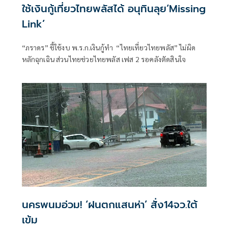
ใช้เงินกู้เที่ยวไทยพลัสได้ อนุทินลุย‘Missing
Link’
“ภราดร” ชี้ใช้งบ พ.ร.ก.เงินกู้ทำ “ไทยเที่ยวไทยพลัส” ไม่ผิด
หลักฉุกเฉิน ส่วนไทยช่วยไทยพลัส เฟส 2 รอคลังตัดสินใจ
นครพนมอ่วม! ‘ฝนตกแสนห่า’ สั่ง14จว.ใต้
เข้ม