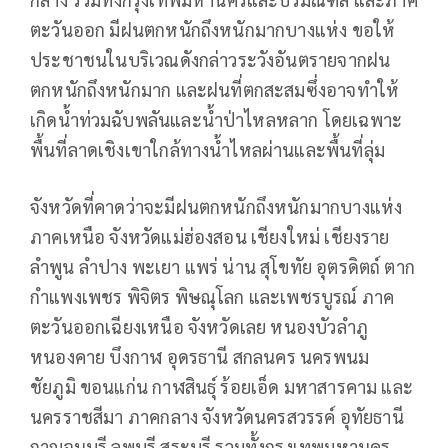
ตะวันออก มีฝนตกหนักถึงหนักมากบางแห่ง ขอให้
ประชาชนในบริเวณดังกล่าวระวังอันตรายจากฝน
ตกหนักถึงหนักมาก และฝนที่ตกสะสมซึ่งอาจทำให้
เกิดน้ำท่วมฉับพลันและน้ำป่าไหลหลาก โดยเฉพาะ
พื้นที่ลาดเชิงเขาใกล้ทางน้ำไหลผ่านและพื้นที่ลุ่ม
จังหวัดที่คาดว่าจะมีฝนตกหนักถึงหนักมากบางแห่ง
ภาคเหนือ จังหวัดแม่ฮ่องสอน เชียงใหม่ เชียงราย
ลำพูน ลำปาง พะเยา แพร่ น่าน สุโขทัย อุตรดิตถ์ ตาก
กำแพงเพชร พิจิตร พิษณุโลก และเพชรบูรณ์ ภาค
ตะวันออกเฉียงเหนือ จังหวัดเลย หนองบัวลำภู
หนองคาย บึงกาฬ อุดรธานี สกลนคร นครพนม
ชัยภูมิ ขอนแก่น กาฬสินธุ์ ร้อยเอ็ด มหาสารคาม และ
นครราชสีมา ภาคกลาง จังหวัดนครสวรรค์ อุทัยธานี
กาญจนบุรี ลพบุรี สระบุรี รวมทั้งกรุงเทพมหานคร