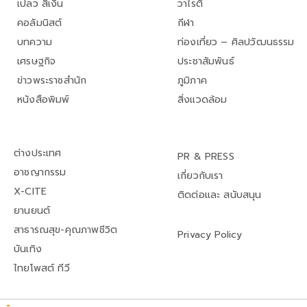
เปลว สีเงิน
วาไรตี้
คอลัมนิสต์
กีฬา
บทความ
ท่องเที่ยว – ศิลปวัฒนธรรม
เศรษฐกิจ
ประชาสัมพันธ์
ข่าวพระราชสำนัก
ภูมิภาค
หนังสือพิมพ์
สิ่งแวดล้อม
ต่างประเทศ
PR & PRESS
อาชญากรรม
เกี่ยวกับเรา
X-CITE
ติดต่อและ สนับสนุน
ยานยนต์
สาธารณสุข-คุณภาพชีวิต
Privacy Policy
บันเทิง
ไทยโพสต์ ทีวี