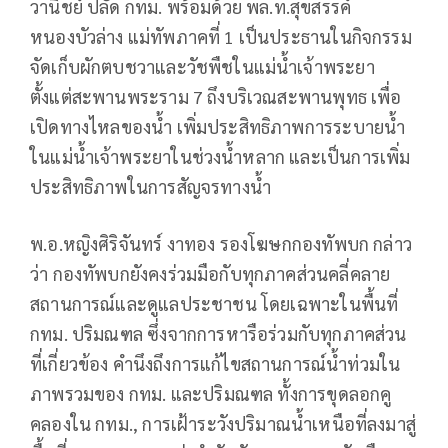
วานิชย์ ปลัด กทม. พร้อมด้วย พล.ท.สุขสรรค์
หนองบัวล่าง แม่ทัพภาคที่ 1 เป็นประธานในกิจกรรม
จัดเก็บผักตบชวาและวัชพืชในแม่น้ำเจ้าพระยา
ตั้งแต่สะพานพระราม 7 ถึงบริเวณสะพานพุทธ เพื่อ
เปิดทางไหลของน้ำ เพิ่มประสิทธิภาพการระบายน้ำ
ในแม่น้ำเจ้าพระยาในช่วงน้ำหลาก และเป็นการเพิ่ม
ประสิทธิภาพในการสัญจรทางน้ำ
พ.อ.หญิงศิริจันทร์ งาทอง รองโฆษกกองทัพบก กล่าว
ว่า กองทัพบกยังคงร่วมมือกับทุกภาคส่วนคลี่คลาย
สถานการณ์และดูแลประชาชน โดยเฉพาะในพื้นที่
กทม. ปริมณฑล ซึ่งจากการหารือร่วมกับทุกภาคส่วน
ที่เกี่ยวข้อง คำนึงถึงการแก้ไขสถานการณ์น้ำท่วมใน
ภาพรวมของ กทม. และปริมณฑล ทั้งการขุดลอกคู
คลองใน กทม., การเฝ้าระวังปริมาณน้ำเหนือที่ลงมาสู่