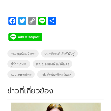
F
T
C
Li
S
ac
wi
o
n
h
e
tt
p
e
ar
b
er
y
e
o
Li
Tags
กรมอุตุนิยมวิทยา
นายชัชชาติ สิทธิพันธุ์
o
n
ผู้ว่าฯ กทม.
พล.อ.อนุพงษ์ เผ่าจินดา
k
k
รมว.มหาดไทย
หนังสือพิมพ์ไทยโพสต์
ข่าวที่เกี่ยวข้อง