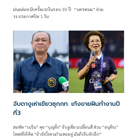
ฝนถล่มหนักครั้งแรกในรอบ 30 ปี “นครพนม” อ่วม
รร.ประกาศปิด 1 วัน
จับตางูเห่าเขียวซุกภท. เท้งขายฝันทำงานปี
ที่3
สะพัด “เนวิน” คุย “บุญยิ่ง” จับงูเขียวเปลี่ยนสี ส่วน “อนุทิน”
โพสต์ให้คิด “ถ้ายังวิ่งชนกำแพงอยู่ มันก็เจ็บหัวอีก”