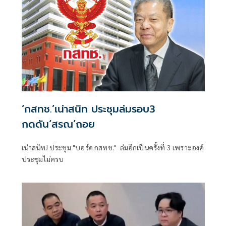
‘กสทช.’เน่าสนิท ประชุมล่มรอบ3
กดดัน‘สรณ’ถอย
เน่าสนิท! ประชุม "บอร์ด กสทช." ล่มอีกเป็นครั้งที่ 3 เพราะองค์
ประชุมไม่ครบ