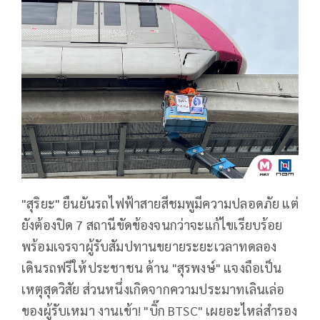
"สุริยะ" ยืนยันรถไฟฟ้าสายสีชมพูมีความปลอดภัย แต่
ยังต้องปิด 7 สถานีขัดข้องจนกว่าจะแก้ไขเรียบร้อย
พร้อมเจรจาผู้รับสัมปทานขยายระยะเวลาทดลอง
เดินรถฟรีให้ประชาชน ด้าน "สุรพงษ์" แจงถือเป็น
เหตุสุดวิสัย ส่วนหนึ่งเกิดจากความประมาทเลินเล่อ
ของผู้รับเหมา งานเข้า! "บิ๊ก BTSC" เผยอะไหล่สำรอง