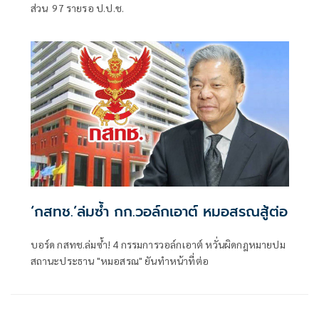
ส่วน 97 รายรอ ป.ป.ช.
‘กสทช.’ล่มซํ้า กก.วอล์กเอาต์ หมอสรณสู้ต่อ
บอร์ด กสทช.ล่มซ้ำ! 4 กรรมการวอล์กเอาต์ หวั่นผิดกฎหมายปม
สถานะประธาน "หมอสรณ" ยันทำหน้าที่ต่อ