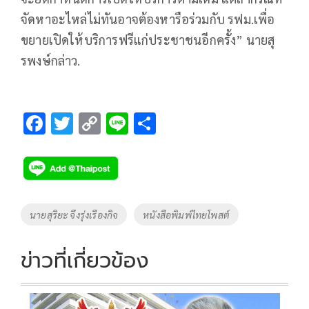
จัดหาอะไหล่ไม่ทันอาจต้องหารือร่วมกับ รฟม.เพื่อ
ขยายเปิดให้บริการฟรีแก่ประชาชนอีกครั้ง” นายสุ
รพงษ์กล่าว.
F
T
C
Li
S
ac
wi
o
n
h
e
tt
p
e
ar
b
er
y
e
o
Li
Tags
นายสุริยะ จึงรุ่งเรืองกิจ
หนังสือพิมพ์ไทยโพสต์
o
n
k
k
ข่าวที่เกี่ยวข้อง