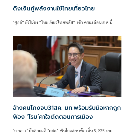
ดึงเงินกู้พลังงานใช้ไทยเที่ยวไทย
"ศุภจี” ยังไม่ชง “ไทยเที่ยวไทยพลัส” เข้า ครม.เดือน ส.ค.นี้
ล้างคนโกงจบ31สค. มท.พร้อมรับมือหากถูก
ฟ้อง ‘โรม’คาใจตัดตอนการเมือง
"ก.กลาง" ยึดตามมติ "กสถ." ฟันโกงสอบท้องถิ่น 5,925 ราย