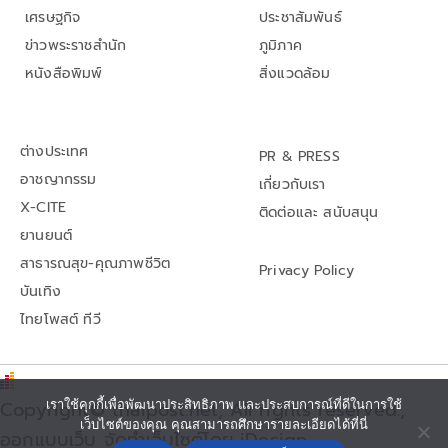
เศรษฐกิจ
ประชาสัมพันธ์
ข่าวพระราชสำนัก
ภูมิภาค
หนังสือพิมพ์
สิ่งแวดล้อม
ต่างประเทศ
PR & PRESS
อาชญากรรม
เกี่ยวกับเรา
X-CITE
ติดต่อและ สนับสนุน
ยานยนต์
สาธารณสุข-คุณภาพชีวิต
Privacy Policy
บันเทิง
ไทยโพสต์ ทีวี
Copyright© thaipost.net, All rights reserved.,
เราใช้คุกกี้เพื่อพัฒนาประสิทธิภาพ และประสบการณ์ที่ดีในการใช้
เว็บไซต์ของคุณ คุณสามารถศึกษารายละเอียดได้ที่นี่
ออกแบบเว็บ จัดทำเว็บไซต์โดย iDesign