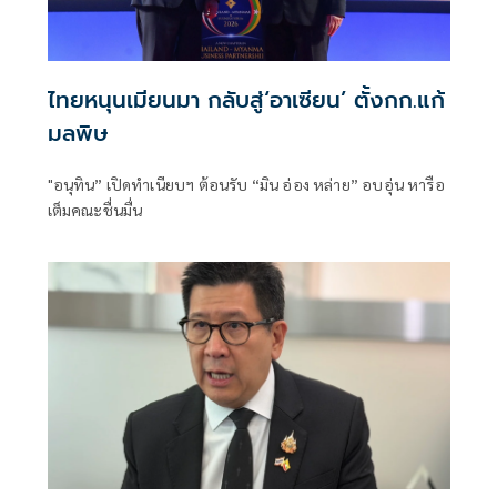
ไทยหนุนเมียนมา กลับสู่‘อาเซียน’ ตั้งกก.แก้
มลพิษ
"อนุทิน” เปิดทำเนียบฯ ต้อนรับ “มิน อ่อง หล่าย” อบอุ่น หารือ
เต็มคณะชื่นมื่น