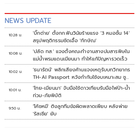
NEWS UPDATE
'บิ๊กต่าย' ตั้งกก.ฟันวินัยร้ายแรง '3 หมอชั้น 14'
10:28 น.
สรุปพฤติกรรมชัดเอื้อ 'ทักษิณ'
'ปลัด ทส.' แจงตั้งคณะทำงานสางปมสารพิษใน
10:08 น.
แม่น้ำพรมแดนเมียนมา ทำให้แก้ปัญหารวดเร็ว
'ธนารัตน์' พลิกเสียงค้านแจงเหตุรับบทวิทยากร
10:02 น.
TH-AI Passport หวังกำกับใช้งบเหมาะสม ชู
จุดเด่นคนไทยได้ใช้ AI ระดับโปร ลดเหลื่อมล้ำ
'ไทย-เมียนมา' จับมือใช้ดาวเทียมรับมือไฟป่า-น้ำ
10:01 น.
ทางเทคโนโลยี เซฟงบไปกว่า900ล้าน เชื่อหาก
ท่วม-ภัยพิบัติ
ใช้เต็มที่เอกชนขาดทุนย่อยยับ
'โค้ชหมี' ติงลูกทีมข้อผิดพลาดเพียบ หลังพ่าย
9:50 น.
'รัสเซีย' ยับ