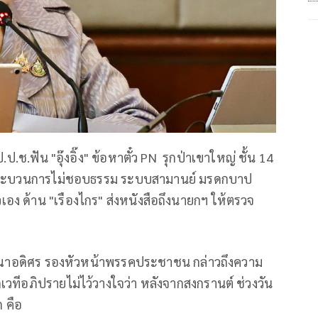
ป.ช.ฟัน "อุ๊งอิ๊ง" ข้อหาตั๋ว PN รุกป่าเขาใหญ่ ชั้น 14
่ใช้กระบวนการไม่ชอบธรรม ระบบสามานย์ มรดกบาป
อง ด้าน "เรืองไกร" ส่งหนังสือถึงนายกฯ ให้ตรวจ
ักขณาอดิศร รองหัวหน้าพรรคประชาชน กล่าวถึงความ
วทีอภิปรายไม่ไว้วางใจว่า หลังจากสงกรานต์ ช่วงวัน
ก คือ