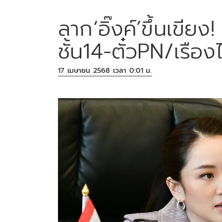
ลาก‘อิ๊งค์’ขึ้นเขีย
ชั้น14-ตั๋วPN/เรือง
17 เมษายน 2568 เวลา 0:01 น.