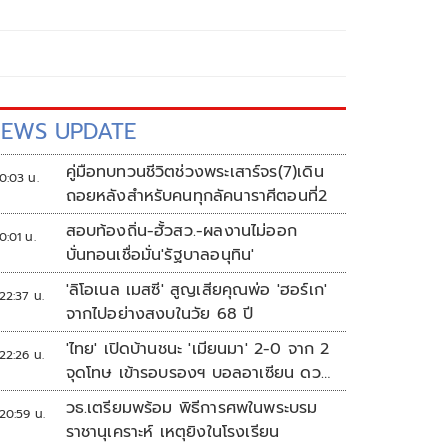
EWS UPDATE
คู่มือทบทวนชีวิตช่วงพระเสาร์จร(7)เดิน
0:03 น.
ถอยหลังสำหรับคนทุกลัคนาราศีตอนที่2
สอบท้องถิ่น-ฮั้วสว.-ผลงานไม่ออก
0:01 น.
บั่นทอนเชื่อมั่น'รัฐบาลอนุทิน'
'ลิโอเนล เมสซี' สูญเสียคุณพ่อ 'ฮอร์เก'
22:37 น.
จากไปอย่างสงบในวัย 68 ปี
'ไทย' เปิดบ้านชนะ 'เมียนมา' 2-0 จาก 2
22:26 น.
จุดโทษ เข้ารอบรองฯ บอลอาเซียน ดวล
'สิงคโปร์'
วธ.เตรียมพร้อม พิธีการศพในพระบรม
20:59 น.
ราชานุเคราะห์ เหตุยิงในโรงเรียน