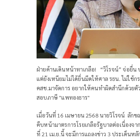
ฝ่ายค้านเดินหน้าทาเกลือ! “วิโรจน์” จ่อยื่น ป.
แต่ยังเหนียมไม่ได้ยื่นมีดให้ศาล รธน. ไม
คสช.มาจัดการ อยากให้คนทำผิดสำนึกด้วยตัวเ
สอบภาษี "แพทองธาร"
เมื่อวันที่ 16 เมษายน 2568 นายวิโรจน์ ล
คืบหน้ามาตรการโรยเกลือรัฐบาลต่อเนื่องจากเ
ที่ 21 เม.ย.นี้ จะมีการแถลงข่าว 3 ประเด็นหลั