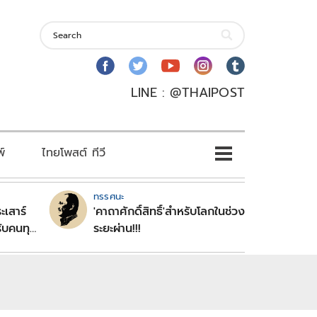
LINE : @THAIPOST
พ์
ไทยโพสต์ ทีวี
ทรรศนะ
ะเสาร์
'คาถาศักดิ์สิทธิ์'สำหรับโลกในช่วง
ับคนทุก
ระยะผ่าน!!!