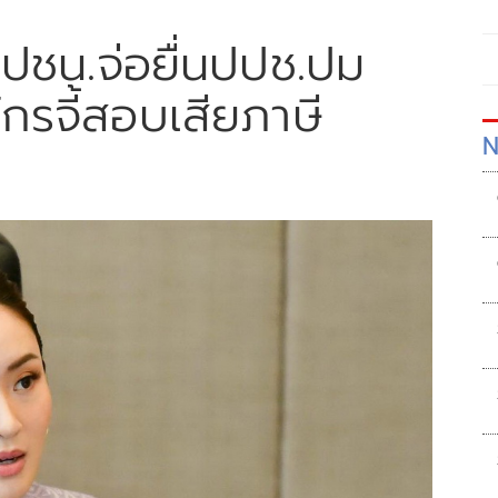
ง! ปชน.จ่อยื่นปปช.ปม
ไกรจี้สอบเสียภาษี
N