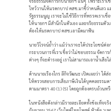
จริยธรรมจัดการกับนายกฯ แน่ๆ เพราะเราเชื่อ
ไหว้วานให้มรดกบาป คสช.มาชี้ว่าคนดีเลว แม
รัฐธรรมนูญ เราจะไม่ใช้วิธีการที่พรรคเราเชื่อ
ให้นายกฯ มีสำนึกในตัวเอง และจริยธรรมตัวเอง
ต้องให้มรดกบาป คสช.เอามีดมาฟัน
นายวิโรจน์ย้ำว่า แม้ว่าเราจะได้ประโยชน์ต่อ
กระบวนการที่เราเชื่อว่าไม่ชอบธรรม จัดการ
ต่างๆ ก็จะดำรงอยู่ เราไม่สามารถเอาน้ำเสียไ
ด้านนายเรืองไกร ลีกิจวัฒนะ เปิดเผยว่า ได้
ให้ตรวจสอบการเสียภาษีเงินได้บุคคลธรรมดาป
ตามมาตรา 40 (1) (5) โดยถูกต้องครบถ้วนหรื
ในหนังสือดังกล่าวมีรายละเอียดทั้งข้อเท็จจริง
กันยายน 2567 เว็บไซต์ไทยโพสต์ หัวข้อ 'แพ