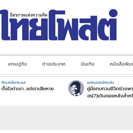
เศรษฐกิจ
ต่างประเทศ
บันเทิง
หนังสือพิม
คิดเหนือกระแส
แม่หมอสมัครเล่น
ตั้งใจด่าเขา...แต่เราเสียหาย
คู่มือทบทวนชีวิตช่วงพร
จร(7)เดินถอยหลังสำหร
ลัคนาราศีตอนที่2