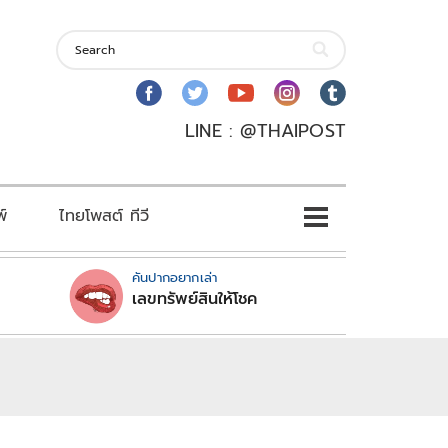
LINE : @THAIPOST
พ์
ไทยโพสต์ ทีวี
คันปากอยากเล่า
เลขทรัพย์สินให้โชค