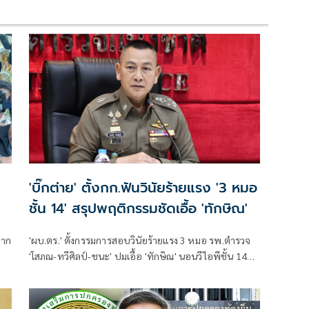
'บิ๊กต่าย' ตั้งกก.ฟันวินัยร้ายแรง '3 หมอ
ชั้น 14' สรุปพฤติกรรมชัดเอื้อ 'ทักษิณ'
มาก
'ผบ.ตร.' ตั้งกรรมการสอบวินัยร้ายแรง 3 หมอ รพ.ตำรวจ
'โสภณ-ทวีศิลป์-ชนะ' ปมเอื้อ 'ทักษิณ' นอนวีไอพีชั้น 14
มอบหมาย 'พล.ต.อ.อิทธิพล' นั่งประธาน เร่งสรุปโดยเร็ว