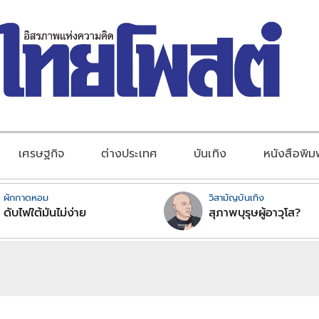
เศรษฐกิจ
ต่างประเทศ
บันเทิง
หนังสือพิม
ผักกาดหอม
วิสามัญบันเทิง
ดับไฟใต้มันไม่ง่าย
สุภาพบุรุษผู้อาวุโส?