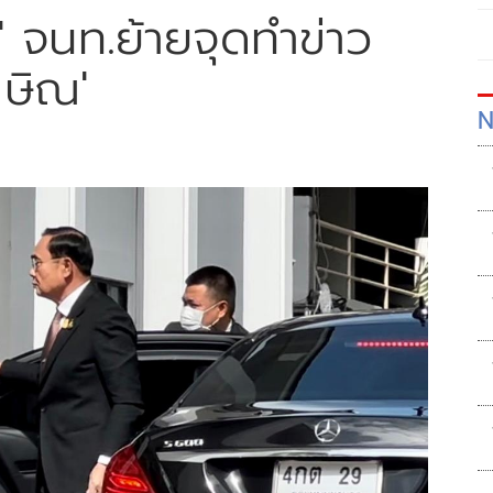
ร.' จนท.ย้ายจุดทำข่าว
กษิณ'
N