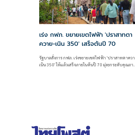
เร่ง กฟภ. ขยายเขตไฟฟ้า 'ปราสาทตา
ควาย-เนิน 350' เสร็จต้นปี 70
รัฐบาลสั่งการ กฟภ. เร่งขยายเขตไฟฟ้า 'ปราสาทตาควา
เนิน 350' ให้แล้วเสร็จภายในต้นปี 70 มุ่งยกระดับคุณภา
ชีวิตและขวัญกำลังพลแนวหน้า เสริมสร้างความมั่นคง
ชายแดน