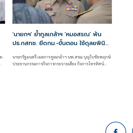
'นายกฯ' ย้ำทูลเกล้าฯ 'หมอสรณ' พ้น
ปธ.กสทช. ยึดกม.-ขั้นตอน ใช้ดุลยพินิจ
ไม่ได้
ย-
นายกรัฐมนตรี เผยการทูลเกล้าฯ นพ.สรณ บุญใบชัยพฤกษ์
พ
ประธานกรรมการกิจการกระจายเสียง กิจการโทรทัศน์
และกิจการโทรคมนาคมแห่งชาติ (กสทช.) กรณีขาด
คุณสมบัติ