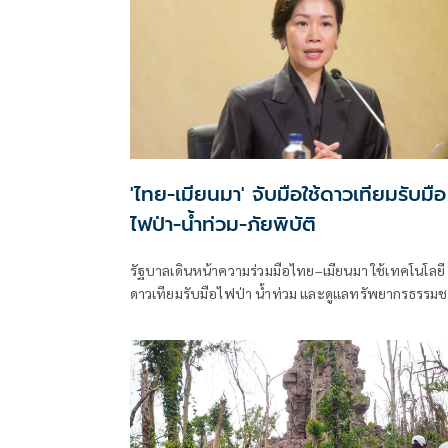
'ไทย-เมียนมา' จับมือใช้ดาวเทียมรับมือ
ไฟป่า-น้ำท่วม-ภัยพิบัติ
รัฐบาลเดินหน้าความร่วมมือไทย–เมียนมา ใช้เทคโนโลยี
ดาวเทียมรับมือไฟป่า น้ำท่วม และดูแลทรัพยากรธรรมช
ชายแดน ยกระดับการจัดการภัยพิบัติและสิ่งแวดล้อมร่ว
กัน