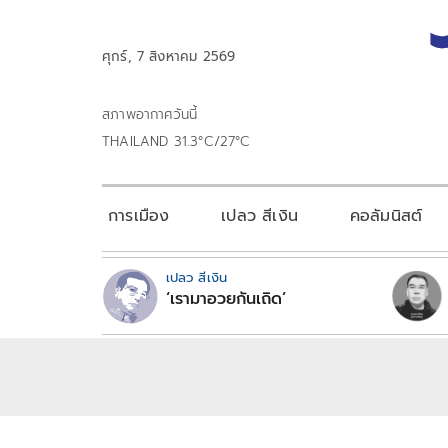
ศุกร์, 7 สิงหาคม 2569
สภาพอากาศวันนี้
THAILAND 31.3°C/27°C
การเมือง
เปลว สีเงิน
คอลัมนิสต์
เปลว สีเงิน
‘เรามาอวยกันเถิด’