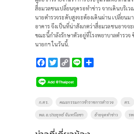
สื่อมวลชนเปลี่ยนจุดรอทำข่าว จากเดินบริเวณห
นายตำรวจระดับสูงจะต้องเดินผ่าน เปลี่ยนมา
อาคาร จึงเป็นที่น่าสังเกตว่าสื่อมวลชนอาจจะ
ขณะนี้กำลังรักษาตัวอยู่ที่โรงพยาบาลตำรวจ ซ
นายกฯ ในวันนี้.
F
T
C
Li
S
ac
wi
o
n
h
e
tt
p
e
ar
b
er
y
e
o
Li
Tags
ก.ตร.
คณะกรรมการข้าราชการตำรวจ
ตร.
o
n
พล.อ.ประยุทธ์ จันทร์โอชา
ย้ายจุดทำข่าว
รพ
k
k