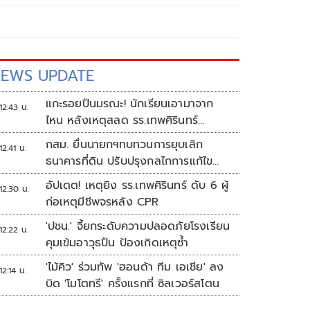
EWS UPDATE
แกะรอยปืนมรณะ! นักเรียนเอามาจาก
12:43 น.
ไหน หลังเหตุสลด รร.เทพศิรินทร์
นนทบุรี
กสม. ยื่นนายกฯทบทวนการยุบเลิก
12:41 น.
ธนาคารที่ดิน ปรับปรุงกลไกการแก้ไข
ปัญหาความเหลื่อมล้ำ
อัปเดต! เหตุยิง รร.เทพศิรินทร์ ดับ 6 ผู้
12:30 น.
ก่อเหตุมีชีพจรหลัง CPR
'ปชน.' จี้ยกระดับความปลอดภัยโรงเรียน
12:22 น.
คุมเข้มอาวุธปืน ป้องเกิดเหตุซ้ำ
'ไม้คิว' ร่วมทัพ 'ฮอนด้า ทีม เอเชีย' ลง
12:14 น.
บิด 'โมโตทรี' ครั้งแรกที่ ซิลเวอร์สโตน