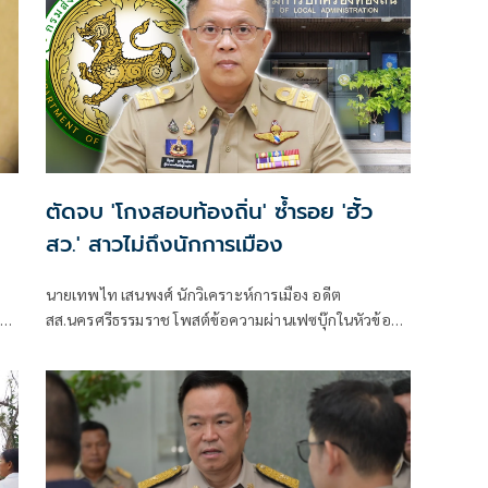
ตัดจบ 'โกงสอบท้องถิ่น' ซ้ำรอย 'ฮั้ว
สว.' สาวไม่ถึงนักการเมือง
นายเทพไท เสนพงศ์ นักวิเคราะห์การเมือง อดีต
าติ
สส.นครศรีธรรมราช โพสต์ข้อความผ่านเฟซบุ๊กในหัวข้อ
ม
"โกง สว.-โกงสอบท้องถิ่น ตัดจบ ไม่ถึงนักการเมือง โดยระบุ
ว่า