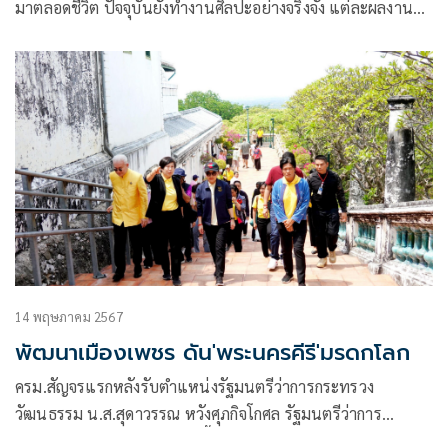
มาตลอดชีวิต ปัจจุบันยังทำงานศิลปะอย่างจริงจัง แต่ละผลงาน
สะท้อนถึงวิธีคิด​ที่ชัดเจนและเต็มไปด้วยแรงบันดาลใจผ่านการ
สร้างงานศิลป์รูปแบบใหม่ๆ ​ด้วยการค้นหาสิ่งใหม่ ดัดแปลงสิ่ง
เก่า​ ค้นหาแก่นแท้ในผลงานของตัวเอง​
14 พฤษภาคม 2567
พัฒนาเมืองเพชร ดัน'พระนครคีรี'มรดกโลก
ครม.สัญจรแรกหลังรับตำแหน่งรัฐมนตรีว่าการกระทรวง
วัฒนธรรม น.ส.สุดาวรรณ หวังศุภกิจโกศล รัฐมนตรีว่าการ
กระทรวงวัฒนธรรม (วธ.) ลงพื้นที่แข็งขันตรวจเยี่ยมการพัฒนา