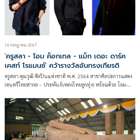
16 กรกฎาคม 2567
'ครูสลา - โอม ค็อกเทล - แม็ก เดอะ ดาร์ค
เคสท์ โรแมนซ์' คว้ารางวัลอันทรงเกียรติ
ครูสลา คุณวุฒิ ศิลปินแห่งชาติ พ.ศ. 2564 สาขาศิลปะการแสดง
(ดนตรีไทยสากล – ประพันธ์เพลงไทยลูกทุ่ง) พร้อมด้วย โอม-
ปัณฑพล ประสารราชกิจ นักร้องนำวงค็อกเทล (Cocktail) และ
แม็ก-ธิติวัฒน์ รองทอง นักร้องนำและมือเบสวง เดอะ ดาร์คเคสท์
โรแมนซ์ (The Darkest Romance) ได้รับรางวัล “เพชรใน
เพลง” ประจำปี 2567