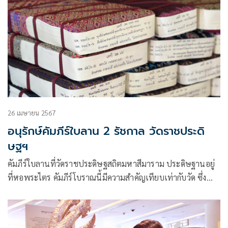
26 เมษายน 2567
อนุรักษ์คัมภีร์ใบลาน 2 รัชกาล วัดราชประดิ
ษฐฯ
คัมภีร์ใบลานที่วัดราชประดิษฐสถิตมหาสีมาราม ประดิษฐานอยู่
ที่หอพระไตร คัมภีร์โบราณนี้มีความสำคัญเทียบเท่ากับวัด ซึ่ง
เป็นวัดประจำพระบาทสมเด็จพระจอมเกล้าเจ้าอยู่หัว รัชกาลที่ 4
เป็นคัมภีร์ใบลานที่เคยประดิษฐานอยู่ ณ พระที่นั่งอนันตสมาคม
ตั้งแต่สมัย ร. 4 ถือว่าเป็นคัมภีร์ใบลานฉบับหลวง