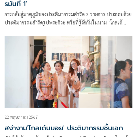
รมันที่ 1'
การกลับสู่มาตุภูมิของประติมากรรมสำริด 2 รายการ ประกอบด้วย
ประติมากรรมสำริดรูปพระศิวะ หรือที่รู้จักกันในนาม ‘โกลเด้
นบอย’ และประติมากรรมรูปสตรีนั่งชันเข่าพนมมือจาก
พิพิธภัณฑ์ศิลปะเมโทรโพลิทัน สหรัฐอเมริกา โดยประติมากรรม
ชั้นเยี่ยมทั้งสองรายการประชาชนสามารถเข้าชมได้ที่ห้องลพบุรี
22 พฤษภาคม 2567
สง่างาม'โกลเด้นบอย' ประติมากรรมชิ้นเอก