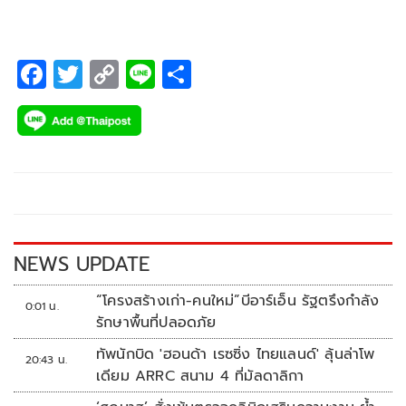
F
T
C
Li
S
ac
wi
o
n
h
e
tt
p
e
ar
b
er
y
e
o
Li
o
n
k
k
NEWS UPDATE
“โครงสร้างเก่า-คนใหม่”บีอาร์เอ็น รัฐตรึงกำลัง
0:01 น.
รักษาพื้นที่ปลอดภัย
ทัพนักบิด 'ฮอนด้า เรซซิ่ง ไทยแลนด์' ลุ้นล่าโพ
20:43 น.
เดียม ARRC สนาม 4 ที่มัลดาลิกา