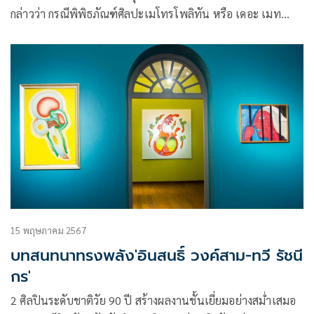
กล่าวว่า กรณีพิพิธภัณฑ์ศิลปะเมโทรโพลิทัน หรือ เดอะ เมท
(The Metropolitan Museum of Art หรือ The MET) นิวยอร์ก
สหรัฐอเมริกา ซึ่งได้ประกาศอย่างเป็นทางการเมื่อวันที่ 15
ธันวาคม 2566 ที่ผ่านมา ว่า จะส่งโบราณวัตถุ 2 ชิ้น
15 พฤษภาคม 2567
บทสนทนาทรงพลัง'อินสนธิ์ วงค์สาม-ทวี รัชนี
กร'
2 ศิลปินระดับชาติวัย 90 ปี สร้างผลงานชั้นเยี่ยมอย่างสม่ำเสมอ