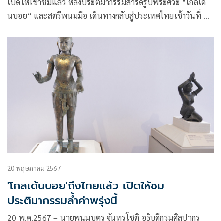
เปิดให้เข้าชมแล้ว หลังประติมากรรมสำริดรูปพระศิวะ ”โกลเด้
นบอย“ และสตรีพนมมือ เดินทางกลับสู่ประเทศไทยเช้าวันที่ 20
พ.ค.2567 ที่ผ่านมา หลังจากนั้นมีพิธีรับมอบโบราณวัตถุล้ำค่าใน
ช่วงบ่ายวันที่ 21 พ.ค. ณ พระที่นั่งอิศราวินิจฉัย พิพิธภัณฑสถาน
แห่งชาติ พระนคร โดยนางสาวสุดาวรรณ หวังศุภกิจโกศล
รัฐมนตรีว่าการกระทรวงวัฒนธรรม เป็นประธาน พร้อมด้วยนาง
ยุพา ทวีวัฒนะกิจบวร ปลัด วธ. นายพนมบุตร จันทรโชติ อธิบดี
กร
20 พฤษภาคม 2567
'โกลเด้นบอย'ถึงไทยแล้ว เปิดให้ชม
ประติมากรรมล้ำค่าพรุ่งนี้
20 พ.ค.2567 – นายพนมบุตร จันทรโชติ อธิบดีกรมศิลปากร