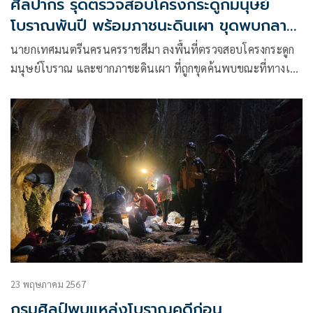
ศิลปากร รุดตรวจสอบโครงกระดูกมนุษย์
โบราณพันปี พร้อมภาชนะดินเผา ขุดพบกลาง
เมืองโคราช
นายกเทศมนตรีนครนครราชสีมา ลงพื้นที่ตรวจสอบโครงกระดูก
มนุษย์โบราณ และซากภาชะดินเผา ที่ถูกขุดค้นพบขณะที่ทางเจ้า
หน้าที่
23 พฤษภาคม 2567
กรมศิลป์พบแหล่งโบราณคดีก่อน