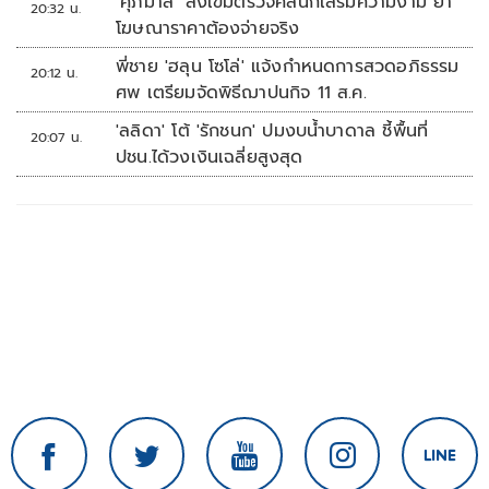
‘ศุภมาส’ สั่งเข้มตรวจคลินิกเสริมความงาม ย้ำ
20:32 น.
โฆษณาราคาต้องจ่ายจริง
พี่ชาย 'ฮลุน โซโล่' แจ้งกำหนดการสวดอภิธรรม
20:12 น.
ศพ เตรียมจัดพิธีฌาปนกิจ 11 ส.ค.
'ลลิดา' โต้ 'รักชนก' ปมงบน้ำบาดาล ชี้พื้นที่
20:07 น.
ปชน.ได้วงเงินเฉลี่ยสูงสุด