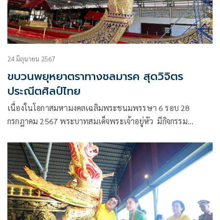
24 มิถุนายน 2567
ขบวนพยุหยาตราทางชลมารค สุดวิจิตร
ประณีตศิลป์ไทย
เนื่องในโอกาสมหามงคลเฉลิมพระชนมพรรษา 6 รอบ 28
กรกฎาคม 2567 พระบาทสมเด็จพระเจ้าอยู่หัว มีกิจกรรม
เฉลิมพระเกียรติทั่วประเทศไทย งานพระราชพิธีสำคัญที่จะเกิด
ขึ้นการจัดขบวนพยุหยาตราทางชลมารคเสด็จพระราชดำเนิน
ถวายผ้าพระกฐิน พุทธศักราช 2567 ณ วัดอรุณราชวรารามฯ