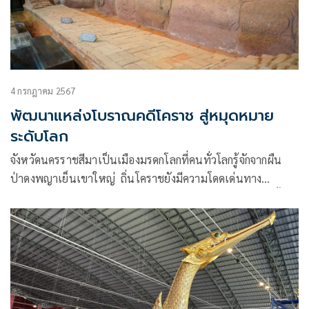
4 กรกฎาคม 2567
พัฒนาแหล่งโบราณคดีโคราช สู่หมุดหมาย
ระดับโลก
จังหวัดนครราชสีมาเป็นเมืองมรดกโลกที่คนทั่วโลกรู้จักจากผืน
ป่าดงพญาเย็นเขาใหญ่ ถิ่นโคราชยังมีความโดดเด่นทาง
ประวัติศาสตร์และวัฒนธรรม มีแหล่งโบราณคดีเป็นวัตถุดิบชั้นดี
ใน