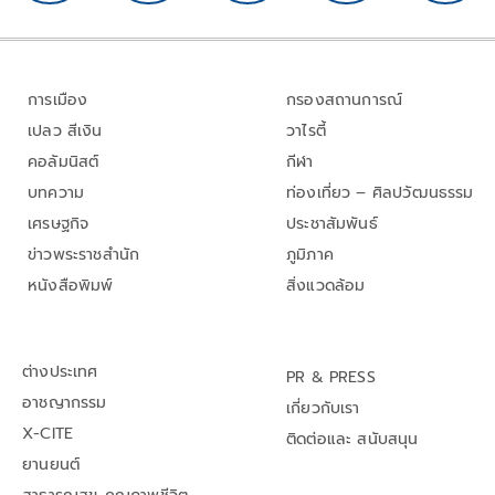
การเมือง
กรองสถานการณ์
เปลว สีเงิน
วาไรตี้
คอลัมนิสต์
กีฬา
บทความ
ท่องเที่ยว – ศิลปวัฒนธรรม
เศรษฐกิจ
ประชาสัมพันธ์
ข่าวพระราชสำนัก
ภูมิภาค
หนังสือพิมพ์
สิ่งแวดล้อม
ต่างประเทศ
PR & PRESS
อาชญากรรม
เกี่ยวกับเรา
X-CITE
ติดต่อและ สนับสนุน
ยานยนต์