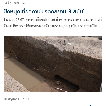
14 มิถุนายน 2567
ปักหมุดเที่ยวงาน'มรดกสยาม 3 สมัย'
14 มิ.ย.2567 ที่พิพิธภัณฑสถานแห่งชาติ พระนคร นางยุพา ทวี
วัฒนะกิจบวร ปลัดกระทรวงวัฒนธรรม (วธ.) เป็นประธานเปิด
งาน Happy Journey with BEM “มรดกสยาม ๓ สมัย” โดยมีนาย
เจษฎา ชีวะวิชวาลกุล รองอธิบดี
30 พฤษภาคม 2567