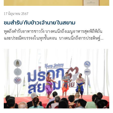
17 มิถุนายน 2567
ชมสำรับ'กับข้าวเจ้านาย'ในสยาม
พูดถึงตำรับอาหารชาววัง บางคนนึกถึงเมนูอาหารสุดพิถีพิถัน
และประณีตบรรจงในทุกขั้นตอน บางคนนึกถึงการประดิษฐ์
ประดอยอาหารคาวหวานให้มีความสวยงามน่ากิน รสอาหาร
กลมกล่อม ตำรับอาหารชาววังนั้นครองใจทั้งชาวไทยและชาวต่าง
ประเทศ