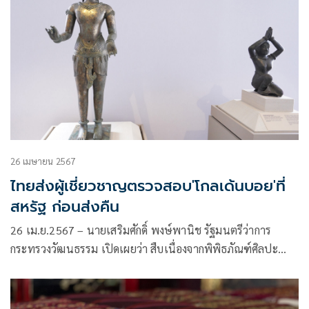
ศึกษา วิทยาศาสตร์และวัฒนธรรมแห่งสหประชาชาติ (ยูเนสโก)
เพื่อเป็นการเฉลิมฉลองยอดผู้เข้าชมทะลุหลักล้าน กรม
ศิลปากร กระทรวงวัฒนธรรม
26 เมษายน 2567
ไทยส่งผู้เชี่ยวชาญตรวจสอบ'โกลเด้นบอย'ที่
สหรัฐ ก่อนส่งคืน
26 เม.ย.2567 – นายเสริมศักดิ์ พงษ์พานิช รัฐมนตรีว่าการ
กระทรวงวัฒนธรรม เปิดเผยว่า สืบเนื่องจากพิพิธภัณฑ์ศิลปะ
เมโทรโพลิทัน (The MET) สหรัฐอเมริกา แจ้งความประสงค์ส่ง
คืนโบราณวัตถุประติมากรรมสำริด 2 รายการ ซึ่งมีหลักฐานว่าถูก
นำออกจากประเทศไทยโดยผิดกฎหมาย