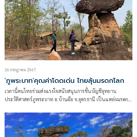
26 กรกฎาคม 2567
'ภูพระบาท'คุณค่าโดดเด่น ไทยลุ้นมรดกโลก
เวลานี้คนไทยร่วมส่งแรงใจสนับสนุนการขึ้นบัญชีอุทยาน
ประวัติศาสตร์ภูพระบาท อ.บ้านผือ จ.อุดรธานี เป็นแหล่งมรดก
โลกแห่งใหม่ล่าสุดของประเทศไทยต่อจากอุทยานประวัติศาสตร์
ศรีเทพ จ.เพชรบูรณ์ วาระการพิจารณาภูพระบาทคาดว่าจะเข้าสู่
การประชุมคณะกรรมการมรดกโลก สมัยสามัญ ครั้งที่ 46