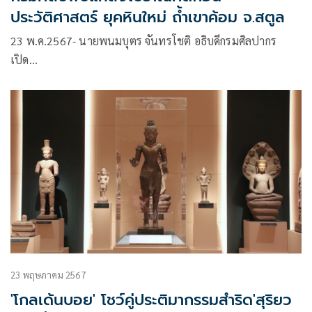
ประวัติศาสตร์ ยุคหินใหม่ ถ้ำเขาค้อม จ.สตูล
23 พ.ค.2567- นายพนมบุตร จันทรโชติ อธิบดีกรมศิลปากร
เปิด…
23 พฤษภาคม 2567
'โกลเด้นบอย' โชว์คู่ประติมากรรมสำริด'สุริยว