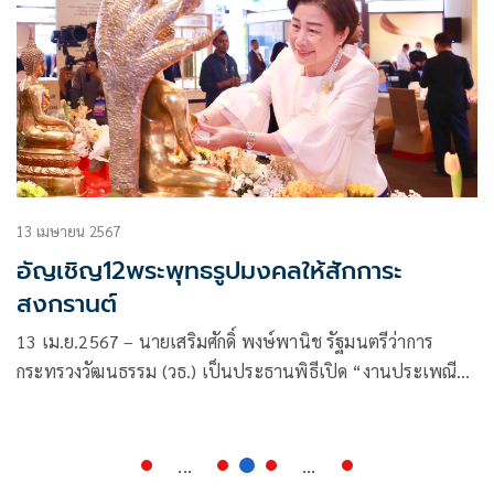
13 เมษายน 2567
อัญเชิญ12พระพุทธรูปมงคลให้สักการะ
สงกรานต์
13 เม.ย.2567 – นายเสริมศักดิ์ พงษ์พานิช รัฐมนตรีว่าการ
กระทรวงวัฒนธรรม (วธ.) เป็นประธานพิธีเปิด “งานประเพณี
สงกรานต์ปีใหม่ไทย” (Songkran in Thailand, traditional Thai
New Year festival) เนื่องในประเพณีสงกรานต์ ประจำปี พ.ศ.
2567 โดยมีนางยุพา ทวีวัฒนะกิจบวร ปลัดกระทรวงวัฒนธรรม
...
...