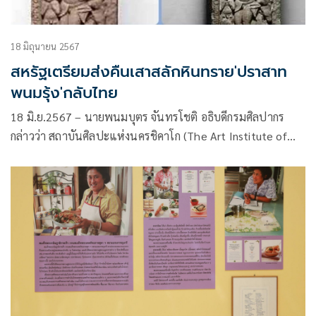
18 มิถุนายน 2567
สหรัฐเตรียมส่งคืนเสาสลักหินทราย'ปราสาท
พนมรุ้ง'กลับไทย
18 มิ.ย.2567 – นายพนมบุตร จันทรโชติ อธิบดีกรมศิลปากร
กล่าวว่า สถาบันศิลปะแห่งนครชิคาโก (The Art Institute of
Chicago) สหรัฐอเมริกา แจ้งความประสงค์ส่งคืนโบราณวัตถุให้
กับกรมศิลปากร จำนวน 1 รายการ ได้แก่ ชิ้นส่วนเสาติดผนังสลัก
จากหินทรายรูปพระกฤษณะยกเขาโควรรธนะ