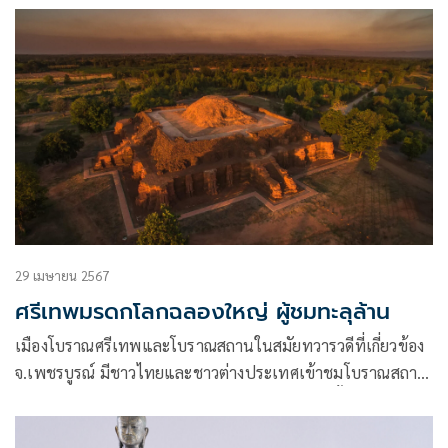
ศักยภาพแหล่งเรียนรู้และแหล่งท่องเที่ยวทางวัฒนธรรม 3 แห่ง
ของ จ.เพชรบุรี ได้แก่ ศูนย์วัฒนธรรมไทยทรงดำ อ.เขาย้อย
29 เมษายน 2567
ศรีเทพมรดกโลกฉลองใหญ่ ผู้ชมทะลุล้าน
เมืองโบราณศรีเทพและโบราณสถานในสมัยทวารวดีที่เกี่ยวข้อง
จ.เพชรบูรณ์ มีชาวไทยและชาวต่างประเทศเข้าชมโบราณสถาน
อันทรงคุณค่าระดับโลกมากกว่า 1 ล้านคนแล้ว นับตั้งแต่ได้รับการ
ประกาศขึ้นทะเบียนเป็นแหล่งมรดกโลกจากองค์การการ