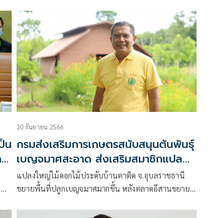
วคิด
มอบนโยบายสำคัญในการจัดตั้งศูนย์เรียนรู้การเพิ่ม
ประสิทธิภาพการผลิตสินค้าเกษตร (ศพก.) เพื่อเป็น
แหล่งเรียนรู้ของชุมชน กรมส่งเสริมการเกษตร
20 กันยายน 2566
ป็น
กรมส่งเสริมการเกษตรสนับสนุนต้นพันธุ์
เบญจมาศสะอาด ส่งเสริมสมาชิกแปลง
ัต
ใหญ่ จ.อุบลฯ
แปลงใหญ่ไม้ดอกไม้ประดับบ้านตาติด จ.อุบลราชธานี
ญ
ขยายพื้นที่ปลูกเบญจมาศมากขึ้น หลังตลาดอีสานขยาย
ตัว ทำให้ต้องการต้นพันธุ์ดีจำนวนมาก ด้านกรมส่งเสริม
การเกษตรโดยศูนย์ขยายพันธุ์พืชที่ 5