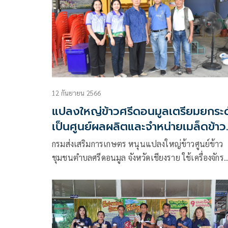
12 กันยายน 2566
แปลงใหญ่ข้าวศรีดอนมูลเตรียมยกระด
เป็นศูนย์ผลผลิตและจำหน่ายเมล็ดข้าว
คุณภาพครบวงจร
กรมส่งเสริมการเกษตร หนุนแปลงใหญ่ข้าวศูนย์ข้าว
ชุมชนตำบลศรีดอนมูล จังหวัดเชียงราย ใช้เครื่องจักร
การเกษตรลดต้นทุน พัฒนาคุณภาพ แปรรูป และลด
เวลาทำงาน พร้อมอัดฟางก้อนขาย และใช้ประโยชน์ด
เกษตร