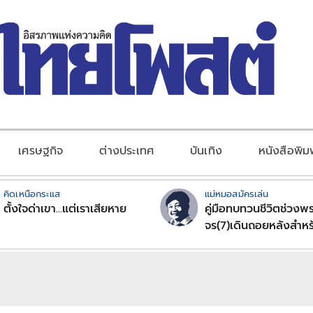
เศรษฐกิจ
ต่างประเทศ
บันเทิง
หนังสือพิม
คิดเหนือกระแส
แม่หมอสมัครเล่น
ตั้งใจด่าเขา...แต่เราเสียหาย
คู่มือทบทวนชีวิตช่วงพร
จร(7)เดินถอยหลังสำหร
ลัคนาราศีตอนที่2