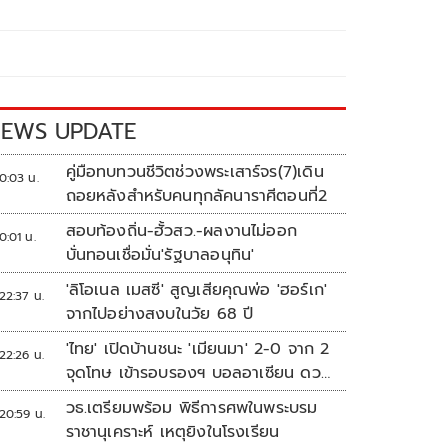
EWS UPDATE
คู่มือทบทวนชีวิตช่วงพระเสาร์จร(7)เดิน
0:03 น.
ถอยหลังสำหรับคนทุกลัคนาราศีตอนที่2
สอบท้องถิ่น-ฮั้วสว.-ผลงานไม่ออก
0:01 น.
บั่นทอนเชื่อมั่น'รัฐบาลอนุทิน'
'ลิโอเนล เมสซี' สูญเสียคุณพ่อ 'ฮอร์เก'
22:37 น.
จากไปอย่างสงบในวัย 68 ปี
'ไทย' เปิดบ้านชนะ 'เมียนมา' 2-0 จาก 2
22:26 น.
จุดโทษ เข้ารอบรองฯ บอลอาเซียน ดวล
'สิงคโปร์'
วธ.เตรียมพร้อม พิธีการศพในพระบรม
20:59 น.
ราชานุเคราะห์ เหตุยิงในโรงเรียน