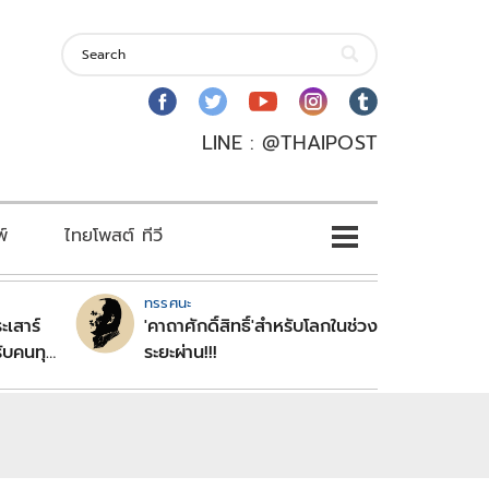
LINE : @THAIPOST
พ์
ไทยโพสต์ ทีวี
ทรรศนะ
ะเสาร์
'คาถาศักดิ์สิทธิ์'สำหรับโลกในช่วง
ับคนทุก
ระยะผ่าน!!!