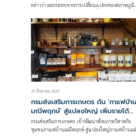
กล่าวว่า ผลกระทบจากการเปลี่ยนแปลงของสภาพภูมิ
อากาศ ตลอดจนอุณหภูมิที่เพิ่มสูงขึ้น ส่งผลต่อผลผลิต
ทางการเกษตร เช่นเดียวกับเกษตรกรแปลงใหญ่กล้วย
หมู่ 2,3,6
31 สิงหาคม 2567
กรมส่งเสริมการเกษตร ดัน 'กาแฟบ้า
มณีพฤกษ์' สู่แปลงใหญ่ เพิ่มรายได้
เกษตรกร
กรมส่งเสริมการเกษตร เข้าพัฒนาศักยภาพวิสาหกิจ
ชุมชนกาแฟบ้านมณีพฤกษ์ สู่แปลงใหญ่กาแฟบ้านมณ