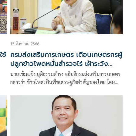
15 สิงหาคม 2566
ใช้
กรมส่งเสริมการเกษตร เตือนเกษตรกรผู้
ปลูกข้าวโพดหมั่นสำรวจไร่ เฝ้าระวัง
หนอนกระทู้ข้าวโพดลายจุด
นายเข้มแข็ง ยุติธรรมดำรง อธิบดีกรมส่งเสริมการเกษตร
กล่าวว่า ข้าวโพดเป็นพืชเศรษฐกิจสำคัญของไทย โดย
ค้า
ขณะนี้เป็นช่วงฤดูฝน แต่ในช่วงเดือนกรกฎาคมที่ผ่านมา