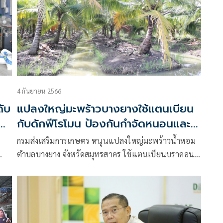
4 กันยายน 2566
ับ
แปลงใหญ่มะพร้าวบางยางใช้แตนเบียน
กับดักฟีโรโมน ป้องกันกำจัดหนอนและ
ด้วงแรดมะพร้าว โดยไม่ใช้สารเคมี
กรมส่งเสริมการเกษตร หนุนแปลงใหญ่มะพร้าวน้ำหอม
ตำบลบางยาง จังหวัดสมุทรสาคร ใช้แตนเบียนบราคอน
และกับดักฟีโรโมน ป้องกันกำจัดหนอนและด้วงแรดที่
้าน
ทำลายมะพร้าว เน้นทำปุ๋ยหมักจากวัสดุเหลือใช้ในท้อง
ถิ่น