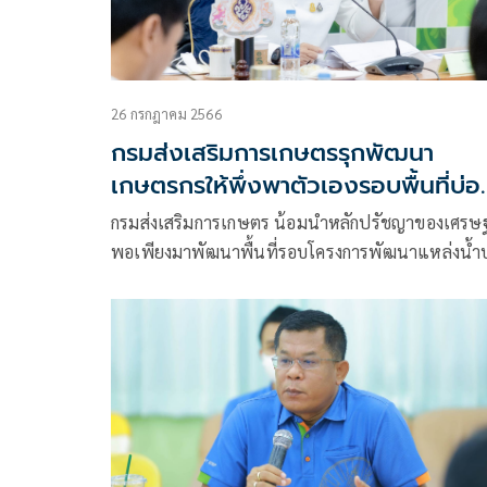
26 กรกฎาคม 2566
กรมส่งเสริมการเกษตรรุกพัฒนา
เกษตรกรให้พึ่งพาตัวเองรอบพื้นที่บ่อ
ดินขาว จ.นครสวรรค์
กรมส่งเสริมการเกษตร น้อมนำหลักปรัชญาของเศรษฐ
พอเพียงมาพัฒนาพื้นที่รอบโครงการพัฒนาแหล่งน้ำบ
ดินขาว อำเภอตาคลี จังหวัดนครสวรรค์