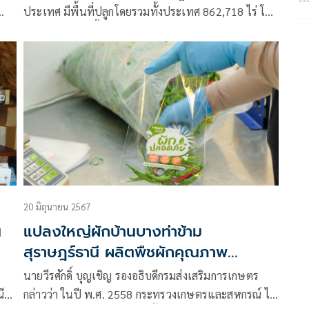
ประเทศ มีพื้นที่ปลูกโดยรวมทั้งประเทศ 862,718 ไร่ โดย
ให้ผลผลิตแล้วเนื้อที่ 834,000 ไร่ ผลผลิตออกสู่ตลาด
842,306 ตัน ผลผลิตเฉลี่ย 1,010 กิโลกรัมต่อไร่ สร้าง
มูลค่ากว่า 6,887 ล้านบาท
20 มิถุนายน 2567
น
แปลงใหญ่ผักบ้านบางท่าข้าม
สุราษฎร์ธานี ผลิตพืชผักคุณภาพ
ปลอดภัย ได้มาตรฐาน สร้างรายได้สู่
นายวีรศักดิ์ บุญเชิญ รองอธิบดีกรมส่งเสริมการเกษตร
ชุมชนกว่า 4 ล้านบาทต่อปี
ี
กล่าวว่า ในปี พ.ศ. 2558 กระทรวงเกษตรและสหกรณ์ ได้