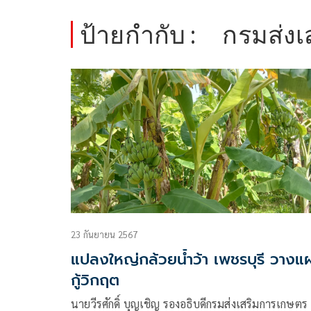
ป้ายกำกับ :
กรมส่งเ
23 กันยายน 2567
แปลงใหญ่กล้วยน้ำว้า เพชรบุรี วางแ
กู้วิกฤต
นายวีรศักดิ์ บุญเชิญ รองอธิบดีกรมส่งเสริมการเกษตร