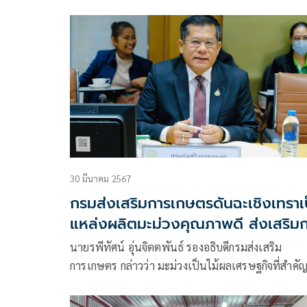
พฤกษ์ และมุ่งเป้าพัฒนาสู่เกษตรมูลค่าสูง ภายใต้แน
ตลาดนำ นวัตกรรมเสริม
30 มีนาคม 2567
กรมส่งเสริมการเกษตรดันฉะเชิงเทราเ
แหล่งผลิตมะม่วงคุณภาพดี ส่งเสริมการ
รวมกลุ่มแปลงใหญ่ พัฒนาเป็นผลไม้อ
นายรพีทัศน์ อุ่นจิตตพันธ์ รองอธิบดีกรมส่งเสริม
ลักษณ์ ก้าวสู่สินค้า GI
การเกษตร กล่าวว่า มะม่วงเป็นไม้ผลเศรษฐกิจที่สำคั
ของจังหวัดฉะเชิงเทรา เนื่องจากมีรสชาติดี